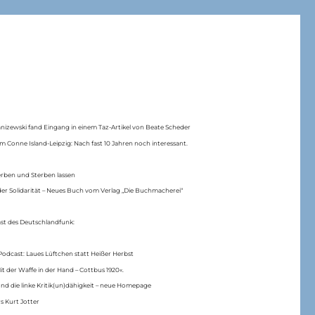
anizewski fand Eingang in einem Taz-Artikel von Beate Scheder
m Conne Island-Leipzig: Nach fast 10 Jahren noch interessant.
erben und Sterben lassen
er Solidarität – Neues Buch vom Verlag „Die Buchmacherei“
ast des Deutschlandfunk:
Podcast: Laues Lüftchen statt Heißer Herbst
Mit der Waffe in der Hand – Cottbus 1920«.
nd die linke Kritik(un)dähigkeit – neue Homepage
s Kurt Jotter