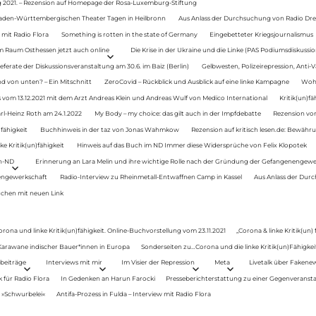
g 2021. – Rezension auf Homepage der Rosa-Luxemburg-Stiftung
Baden-Württembergischen Theater Tagen in Heilbronn
Aus Anlass der Durchsuchung von Radio Drey
 mit Radio Flora
Something is rotten in the state of Germany
Eingebetteter Kriegsjournalismus
im Raum Osthessen jetzt auch online
Die Krise in der Ukraine und die Linke (PAS Podiumsdiskussio
ferate der Diskussionsveranstaltung am 30.6. im Baiz (Berlin)
Gelbwesten, Polizeirepression, Anti-V
 von unten? – Ein Mitschnitt
ZeroCovid – Rückblick und Ausblick auf eine linke Kampagne
Woh
 vom 13.12.2021 mit dem Arzt Andreas Klein und Andreas Wulf von Medico International
Kritik(un)fä
rl-Heinz Roth am 24.1.2022
My Body – my choice: das gilt auch in der Impfdebatte
Rezension von
fähigkeit
Buchhinweis in der taz von Jonas Wahmkow
Rezension auf kritisch lesen.de: Bewähru
e Kritik(un)fähigkeit
Hinweis auf das Buch im ND Immer diese Widersprüche von Felix Klopotek
en-ND
Erinnerung an Lara Melin und ihre wichtige Rolle nach der Gründung der Gefangenengewe
nengewerkschaft
Radio-Interview zu Rheinmetall-Entwaffnen Camp in Kassel
Aus Anlass der Durc
auchen mit neuen Link
orona und linke Kritik(un)fähigkeit. Online-Buchvorstellung vom 23.11.2021
„Corona & linke Kritik(un)
: Karawane indischer Bauer*innen in Europa
Sonderseiten zu…Corona und die linke Kritik(un)Fähigkeit
beiträge
Interviews mit mir
Im Visier der Repression
Meta
Livetalk über Fakene
für Radio Flora
In Gedenken an Harun Farocki
Presseberichterstattung zu einer Gegenveransta
. »Schwurbelei«
Antifa-Prozess in Fulda – Interview mit Radio Flora