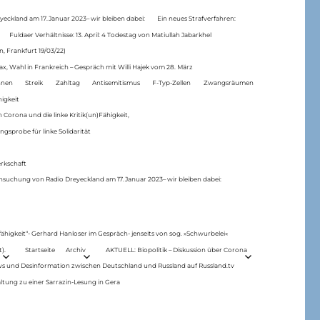
eckland am 17.Januar 2023– wir bleiben dabei:
Ein neues Strafverfahren:
Fuldaer Verhältnisse: 13. April: 4 Todestag von Matiul­lah Jabarkhel
n, Frankfurt 19/03/22)
ax, Wahl in Frankreich – Gespräch mit Willi Hajek vom 28. März
nen
Streik
Zahltag
Antisemitismus
F-Typ-Zellen
Zwangsräumen
higkeit
 Corona und die linke Kritik(un)Fähigkeit,
ngsprobe für linke Solidarität
rkschaft
hsuchung von Radio Dreyeckland am 17.Januar 2023– wir bleiben dabei:
 fähigkeit“- Gerhard Hanloser im Gespräch- jenseits von sog. »Schwurbelei«
).
Startseite
Archiv
AKTUELL: Biopolitik – Diskussion über Corona
ws und Desinformation zwischen Deutschland und Russland auf Russland.tv
ltung zu einer Sarrazin-Lesung in Gera