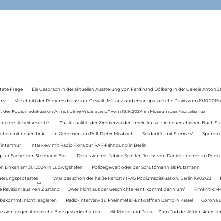
tete Frage
Ein Gespräch in der aktuellen Ausstellung von Ferdinand Dölberg in der Galerie Anton J
hiv
Mitschnitt der Podiumsdiskussion: Gewalt, Militanz und emanzipatorische Praxis vom 19.10.2015 i
tt der Podiumsdiskussion Armut ohne Widerstand? vom 18.9..2024 im Museum des Kapitalismus
ung des Arbeitsmarktes
Zur Aktualität der Zimmerwalder – mein Aufsatz in neuerschienen Buch St
auchen mit neuen Link
In Gedenken am Rolf-Dieter Missbach
Solidarität mit Stern e.V.
Spuren d
Winterthur
Interview mit Radio Flora zur RAF-Fahndung in Berlin
 zur Sache“ von Stephanie Bart
Diskussion mit Sabine Schiffer, Justus von Daniels und mir im Podc
n Linken am 31.1.2024 in Ludwigshafen
Polizeigewalt oder der Schutzmann als Putzmann
Teuerungsprotesten
War das schon der heiße Herbst? (PAS Podiumsdiskussion, Berlin 16/02/23
e Revision: aus Kein Zustand
„Wer nicht aus der Geschichte lernt, kommt darin um“
Filmkritik: »
 bekommt, nicht reagieren
Radio-Interview zu Rheinmetall-Entwaffnen Camp in Kassel
Corona u
ression gegen italienische Basisgewerkschaften
Mit Maske und Plakat – Zum Tod des Aktionskünstler