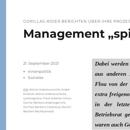
GORILLAS-RIDER BERICHTEN ÜBER IHRE PROZE
Management „spie
Dabei werden 
Veröffentlicht
21. September 2021
am
Kategorien
Innenpolitik
aus anderen F
Soziales
Flou von der
Schlagwörter
SW
:
Aktion Arbeitsunrecht
,
André
extra freigen
Koletzki Aktion Arbeitsunrecht
,
cyclelogistics
,
Freie Arbeiter Union
,
in der letz
Gorilla Workers Arbeitsgericht
,
Gorillas Workers Collective
,
Martin
Bechert Rechtsanwalt
Betriebsrat g
waren auch Go