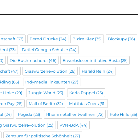
inschaft
(63)
Bernd Drücke
(24)
Bizim Kiez
(35)
Blockupy
(26)
Heni
(33)
Detlef Georgia Schulze
(24)
0)
Die Buchmacherei
(46)
Erwerbsloseninitiative Basta
(25)
chaft
(47)
Graswurzelrevolution
(26)
Harald Rein
(24)
dding
(66)
Indymedia linksunten
(27)
he Linke
(29)
Jungle World
(23)
Karla Pappel
(25)
on Pay
(26)
Mall of Berlin
(32)
Matthias Coers
(51)
al
(24)
Pegida
(23)
Rheinmetall entwaffnen
(72)
Rote Hilfe
(35)
g Graswurzelrevolution
(25)
VVN-BdA
(44)
Zentrum für politische Schönheit
(27)