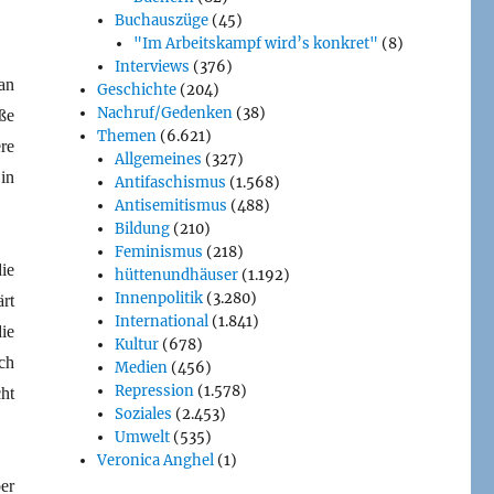
Buchauszüge
(45)
"Im Arbeitskampf wird’s konkret"
(8)
Interviews
(376)
an
Geschichte
(204)
Nachruf/Gedenken
(38)
ße
Themen
(6.621)
re
Allgemeines
(327)
in
Antifaschismus
(1.568)
Antisemitismus
(488)
Bildung
(210)
Feminismus
(218)
ie
hüttenundhäuser
(1.192)
Innenpolitik
(3.280)
rt
International
(1.841)
ie
Kultur
(678)
ch
Medien
(456)
Repression
(1.578)
ht
Soziales
(2.453)
Umwelt
(535)
Veronica Anghel
(1)
er