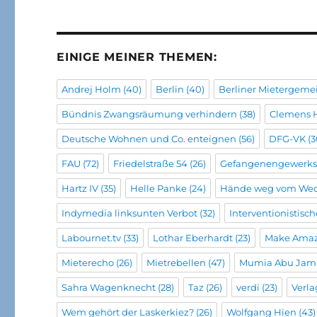
EINIGE MEINER THEMEN:
Andrej Holm
(40)
Berlin
(40)
Berliner Mietergeme
Bündnis Zwangsräumung verhindern
(38)
Clemens 
Deutsche Wohnen und Co. enteignen
(56)
DFG-VK
(3
FAU
(72)
Friedelstraße 54
(26)
Gefangenengewerks
Hartz IV
(35)
Helle Panke
(24)
Hände weg vom We
Indymedia linksunten Verbot
(32)
Interventionistisc
Labournet.tv
(33)
Lothar Eberhardt
(23)
Make Amaz
Mieterecho
(26)
Mietrebellen
(47)
Mumia Abu Jam
Sahra Wagenknecht
(28)
Taz
(26)
verdi
(23)
Verla
Wem gehört der Laskerkiez?
(26)
Wolfgang Hien
(43)