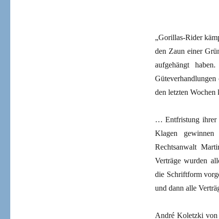
„Gorillas-Rider kämp
den Zaun einer Grün
aufgehängt haben
Güteverhandlungen 
den letzten Wochen 
… Entfristung ihrer 
Klagen gewinnen u
Rechtsanwalt Marti
Verträge wurden all
die Schriftform vor
und dann alle Verträg
André Koletzki von d