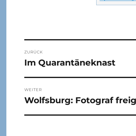
Beitragsnavigation
ZURÜCK
Im Quarantäneknast
Vorheriger
Beitrag:
WEITER
Wolfsburg: Fotograf fre
Nächster
Beitrag: