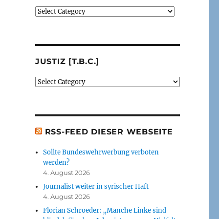
Verlage
(der
von
mir
besprochenen
JUSTIZ [T.B.C.]
oder
erwähnten
Justiz
Bücher)
[t.b.c.]
[t.b.c.]
RSS-FEED DIESER WEBSEITE
Sollte Bundeswehrwerbung verboten
werden?
4. August 2026
Journalist weiter in syrischer Haft
4. August 2026
Florian Schroeder: „Manche Linke sind