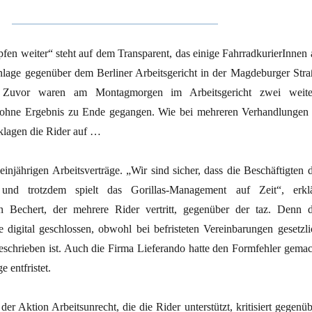
fen weiter“ steht auf dem Transparent, das einige FahrradkurierInnen 
lage gegenüber dem Berliner Arbeitsgericht in der Magdeburger Stra
. Zuvor waren am Montagmorgen im Arbeitsgericht zwei weite
ohne Ergebnis zu Ende gegangen. Wie bei mehreren Verhandlungen 
klagen die Rider auf …
einjährigen Arbeitsverträge. „Wir sind sicher, dass die Beschäftigten d
nd trotzdem spielt das Gorillas-Management auf Zeit“, erklä
n Bechert, der mehrere Rider vertritt, gegenüber der taz. Denn d
e digital geschlossen, obwohl bei befristeten Vereinbarungen gesetzli
geschrieben ist. Auch die Firma Lieferando hatte den Formfehler gemac
e entfristet.
er Aktion Arbeitsunrecht, die die Rider unterstützt, kritisiert gegenüb