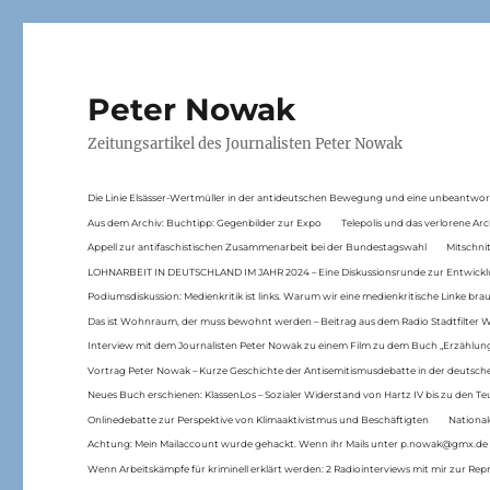
Peter Nowak
Zeitungsartikel des Journalisten Peter Nowak
Die Linie Elsässer-Wertmüller in der antideutschen Bewegung und eine unbeantwor
Aus dem Archiv: Buchtipp: Gegenbilder zur Expo
Telepolis und das verlorene Arc
Appell zur antifaschistischen Zusammenarbeit bei der Bundestagswahl
Mitschni
LOHNARBEIT IN DEUTSCHLAND IM JAHR 2024 – Eine Diskussionsrunde zur Entwickl
Podiumsdiskussion: Medienkritik ist links. Warum wir eine medienkritische Linke br
Das ist Wohnraum, der muss bewohnt werden – Beitrag aus dem Radio Stadtfilter 
Interview mit dem Journalisten Peter Nowak zu einem Film zu dem Buch „Erzählung
Vortrag Peter Nowak – Kurze Geschichte der Antisemitismusdebatte in der deutsche
Neues Buch erschienen: KlassenLos – Sozialer Widerstand von Hartz IV bis zu den 
Onlinedebatte zur Perspektive von Klimaaktivistmus und Beschäftigten
National
Achtung: Mein Mailaccount wurde gehackt. Wenn ihr Mails unter p.nowak@gmx.de
Wenn Arbeitskämpfe für kriminell erklärt werden: 2 Radiointerviews mit mir zur Rep