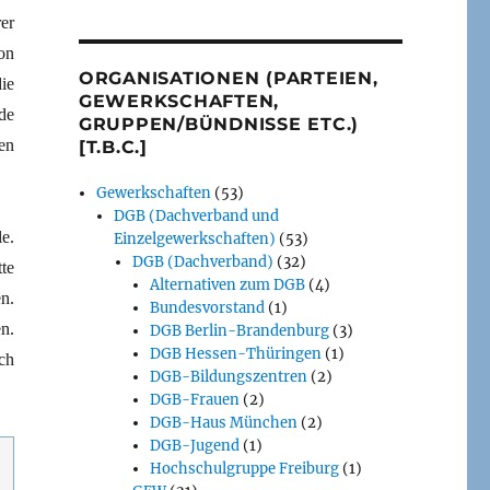
er
on
ORGANISATIONEN (PARTEIEN,
ie
GEWERKSCHAFTEN,
de
GRUPPEN/BÜNDNISSE ETC.)
en
[T.B.C.]
Gewerkschaften
(53)
DGB (Dachverband und
e.
Einzelgewerkschaften)
(53)
DGB (Dachverband)
(32)
te
Alternativen zum DGB
(4)
n.
Bundesvorstand
(1)
n.
DGB Berlin-Brandenburg
(3)
DGB Hessen-Thüringen
(1)
ch
DGB-Bildungszentren
(2)
DGB-Frauen
(2)
DGB-Haus München
(2)
DGB-Jugend
(1)
Hochschulgruppe Freiburg
(1)