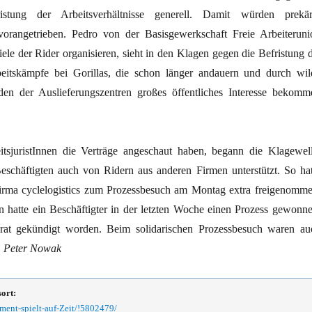
stung der Arbeitsverhältnisse generell. Damit würden prekär
 vorangetrieben. Pedro von der Basisgewerkschaft Freie Arbeiteruni
iele der Rider organisieren, sieht in den Klagen gegen die Befristung d
beitskämpfe bei Gorillas, die schon länger andauern und durch wil
den der Auslieferungszentren großes öffentliches Interesse bekomm
tsjuristInnen die Verträge angeschaut haben, begann die Klagewell
schäftigten auch von Ridern aus anderen Firmen unterstützt. So hat
irma cyclelogistics zum Prozessbesuch am Montag extra freigenomme
hatte ein Beschäftigter in der letzten Woche einen Prozess gewonne
srat gekündigt worden. Beim solidarischen Prozessbesuch waren au
.
Peter Nowak
sort:
ment-spielt-auf-Zeit/!5802479/