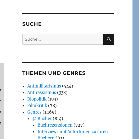
SUCHE
SUCHEN
Suche
nach:
THEMEN UND GENRES
Antimilitarismus
(544)
g
Antirassismus
(338)
Biopolitik
(193)
r
Filmkritik
(78)
s
Genres
(1.169)
@ Bücher
(814)
h
Buchrezensionen
(727)
Interviews mit AutorInnen zu ihren
Büchern
(82)