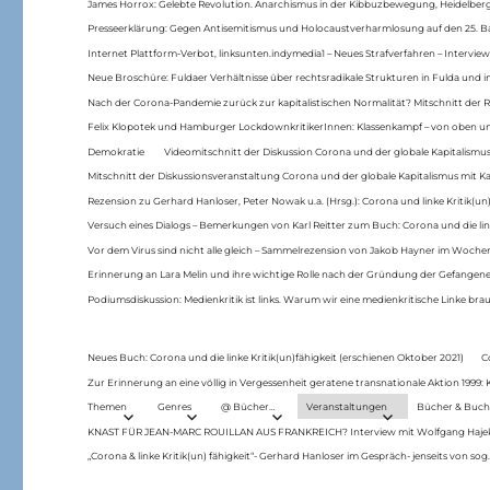
James Horrox: Gelebte Revolution. Anarchismus in der Kibbuzbewegung, Heidelber
Presseerklärung: Gegen Antisemitismus und Holocaustverharmlosung auf den 25. 
Internet Plattform-Verbot, linksunten.indymedia1 – Neues Strafverfahren – Interview
Neue Broschüre: Fuldaer Verhältnisse über rechtsradikale Strukturen in Fulda und 
Nach der Corona-Pandemie zurück zur kapitalistischen Normalität? Mitschnitt der Re
Felix Klopotek und Hamburger LockdownkritikerInnen: Klassenkampf – von oben und
Demokratie
Videomitschnitt der Diskussion Corona und der globale Kapitalismus
Mitschnitt der Diskussionsveranstaltung Corona und der globale Kapitalismus mit Ka
Rezension zu Gerhard Hanloser, Peter Nowak u.a. (Hrsg.): Corona und linke Kritik(un)
Versuch eines Dialogs – Bemerkungen von Karl Reitter zum Buch: Corona und die link
Vor dem Virus sind nicht alle gleich – Sammelrezension von Jakob Hayner im Woch
Erinnerung an Lara Melin und ihre wichtige Rolle nach der Gründung der Gefange
Podiumsdiskussion: Medienkritik ist links. Warum wir eine medienkritische Linke br
Neues Buch: Corona und die linke Kritik(un)fähigkeit (erschienen Oktober 2021)
C
Zur Erinnerung an eine völlig in Vergessenheit geratene transnationale Aktion 1999
Themen
Genres
@ Bücher…
Veranstaltungen
Bücher & Buch
KNAST FÜR JEAN-MARC ROUILLAN AUS FRANKREICH? Interview mit Wolfgang Hajek 
„Corona & linke Kritik(un) fähigkeit“- Gerhard Hanloser im Gespräch- jenseits von sog