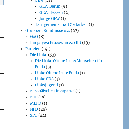
GEW
(21)
GEW Berlin
(5)
GEW Hessen
(2)
Junge GEW
(1)
Tarifgemeinschaft Zeitarbeit
(1)
Gruppen, Bündnisse u.ä.
(27)
GoG
(8)
Inicjatywa Pracownicza (IP)
(19)
Parteien
(141)
Die Linke
(53)
Die Linke.Offene Liste/Menschen für
Fulda
(3)
Linke.Offene Liste Fulda
(1)
Linke.SDS
(3)
Linksjugend
(1)
Europäische Linkspartei
(1)
FDP
(18)
MLPD
(1)
NPD
(28)
SPD
(44)