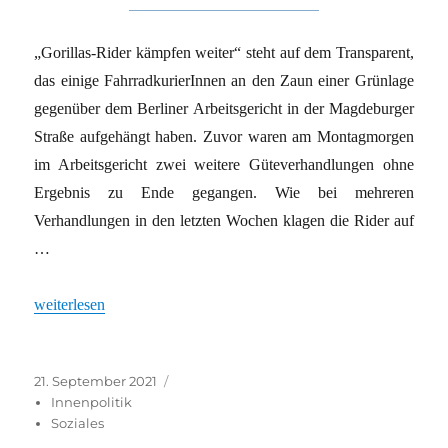
„Gorillas-Rider kämpfen weiter“ steht auf dem Transparent,
das einige FahrradkurierInnen an den Zaun einer Grünlage
gegenüber dem Berliner Arbeitsgericht in der Magdeburger
Straße aufgehängt haben. Zuvor waren am Montagmorgen
im Arbeitsgericht zwei weitere Güteverhandlungen ohne
Ergebnis zu Ende gegangen. Wie bei mehreren
Verhandlungen in den letzten Wochen klagen die Rider auf
…
„Management „spielt auf Zeit““
weiterlesen
Veröffentlicht
Kategorien
21. September 2021
am
Innenpolitik
Soziales