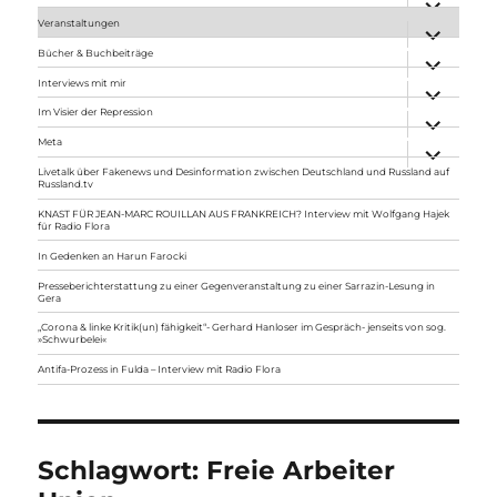
anzeigen
Veranstaltungen
Unterme
anzeigen
Bücher & Buchbeiträge
Unterme
anzeigen
Interviews mit mir
Unterme
anzeigen
Im Visier der Repression
Unterme
anzeigen
Meta
Unterme
anzeigen
Livetalk über Fakenews und Desinformation zwischen Deutschland und Russland auf
Russland.tv
KNAST FÜR JEAN-MARC ROUILLAN AUS FRANKREICH? Interview mit Wolfgang Hajek
für Radio Flora
In Gedenken an Harun Farocki
Presseberichterstattung zu einer Gegenveranstaltung zu einer Sarrazin-Lesung in
Gera
„Corona & linke Kritik(un) fähigkeit“- Gerhard Hanloser im Gespräch- jenseits von sog.
»Schwurbelei«
Antifa-Prozess in Fulda – Interview mit Radio Flora
Schlagwort:
Freie Arbeiter