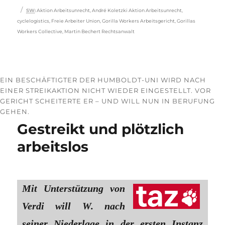
Schlagwörter
SW
:
Aktion Arbeitsunrecht
,
André Koletzki Aktion Arbeitsunrecht
,
cyclelogistics
,
Freie Arbeiter Union
,
Gorilla Workers Arbeitsgericht
,
Gorillas
Workers Collective
,
Martin Bechert Rechtsanwalt
EIN BESCHÄFTIGTER DER HUMBOLDT-UNI WIRD NACH
EINER STREIKAKTION NICHT WIEDER EINGESTELLT. VOR
GERICHT SCHEITERTE ER – UND WILL NUN IN BERUFUNG
GEHEN.
Gestreikt und plötzlich
arbeitslos
Mit Unterstützung von
Verdi will W. nach
seiner Niederlage in der ersten Instanz