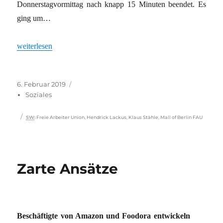
Donnerstagvormittag nach knapp 15 Minuten beendet. Es
ging um…
„Hoffnung nächste Instanz“
weiterlesen
Veröffentlicht
Kategorien
6. Februar 2019
am
Soziales
Schlagwörter
SW
:
Freie Arbeiter Union
,
Hendrick Lackus
,
Klaus Stähle
,
Mall of Berlin FAU
Zarte Ansätze
Beschäftigte von Amazon und Foodora entwickeln