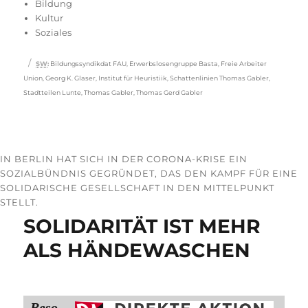
Bildung
Kultur
Soziales
Schlagwörter
SW
:
Bildungssyndikdat FAU
,
Erwerbslosengruppe Basta
,
Freie Arbeiter
Union
,
Georg K. Glaser
,
Institut für Heuristiik
,
Schattenlinien Thomas Gabler
,
Stadtteilen Lunte
,
Thomas Gabler
,
Thomas Gerd Gabler
IN BERLIN HAT SICH IN DER CORONA-KRISE EIN
SOZIALBÜNDNIS GEGRÜNDET, DAS DEN KAMPF FÜR EINE
SOLIDARISCHE GESELLSCHAFT IN DEN MITTELPUNKT
STELLT.
SOLIDARITÄT IST MEHR
ALS HÄNDEWASCHEN
Beso