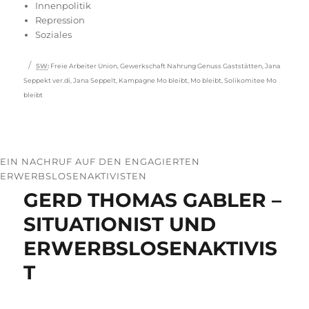
am
Innenpolitik
Repression
Soziales
Schlagwörter
SW
:
Freie Arbeiter Union
,
Gewerkschaft Nahrung Genuss Gaststätten
,
Jana
Seppekt ver.di
,
Jana Seppelt
,
Kampagne Mo bleibt
,
Mo bleibt
,
Solikomitee Mo
bleibt
EIN NACHRUF AUF DEN ENGAGIERTEN
ERWERBSLOSENAKTIVISTEN
GERD THOMAS GABLER –
SITUATIONIST UND
ERWERBSLOSENAKTIVIS
T