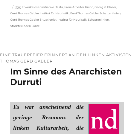
Schlagwörter
SW
:
Erwerbsloseninitiative Basta
,
Freie Arbeiter Union
,
Georg K. Glaser
,
Gerd Thomas Gabler Institut für Heuristik
,
Gerd Thomas Gabler Schattenlinien
,
Gerd Thomas Gabler Situationist
,
Institut für Heuristik
,
Schattenlinien
,
Stadtteilladen Lunte
EINE TRAUERFEIER ERINNERT AN DEN LINKEN AKTIVISTEN
THOMAS GERD GABLER
Im Sinne des Anarchisten
Durruti
Es war anscheinend die
geringe Resonanz der
linken Kulturarbeit, die