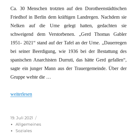
Ca. 30 Menschen trotzten auf den Dorotheenstädtischen
Friedhof in Berlin dem kräftigen Landregen. Nachdem sie
Nelken auf die Urne gelegt hatten, gedachten sie
schweigend dem Verstorbenen. „Gerd Thomas Gabler
1951- 2021“ stand auf der Tafel an der Urne. „Dauerregen
bei seiner Beerdigung, wie 1936 bei der Bestattung des
spanischen Anarchisten Durruti, das hätte Gerd gefallen“,
sagte ein junger Mann aus der Trauergemeinde. Über der
Gruppe wehte die …
„GERD THOMAS GABLER – SITUATIONIST UND ERWE
weiterlesen
Veröffentlicht
Kategorien
19. Juli 2021
am
Allgemeines
Soziales