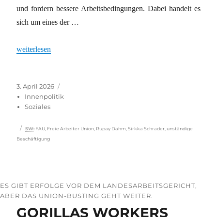
und fordern bessere Arbeitsbedingungen. Dabei handelt es
sich um eines der …
„Prekäres Rampenlicht“
weiterlesen
Veröffentlicht
Kategorien
3. April 2026
am
Innenpolitik
Soziales
Schlagwörter
SW
:
FAU
,
Freie Arbeiter Union
,
Rupay Dahm
,
Sirkka Schrader
,
unständige
Beschäftigung
ES GIBT ERFOLGE VOR DEM LANDESARBEITSGERICHT,
ABER DAS UNION-BUSTING GEHT WEITER.
GORILLAS WORKERS