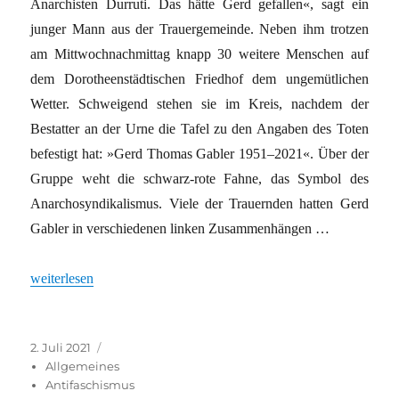
Anarchisten Durruti. Das hätte Gerd gefallen«, sagt ein
junger Mann aus der Trauergemeinde. Neben ihm trotzen
am Mittwochnachmittag knapp 30 weitere Menschen auf
dem Dorotheenstädtischen Friedhof dem ungemütlichen
Wetter. Schweigend stehen sie im Kreis, nachdem der
Bestatter an der Urne die Tafel zu den Angaben des Toten
befestigt hat: »Gerd Thomas Gabler 1951–2021«. Über der
Gruppe weht die schwarz-rote Fahne, das Symbol des
Anarchosyndikalismus. Viele der Trauernden hatten Gerd
Gabler in verschiedenen linken Zusammenhängen …
„Im Sinne des Anarchisten Durruti“
weiterlesen
Veröffentlicht
Kategorien
2. Juli 2021
am
Allgemeines
Antifaschismus