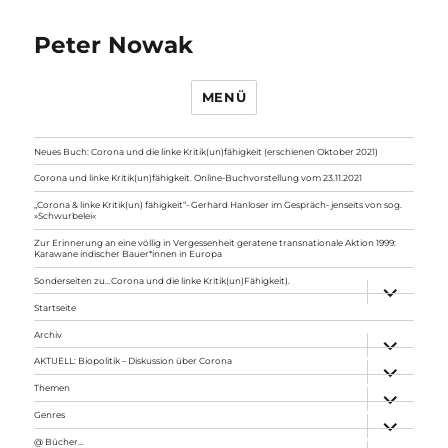
Peter Nowak
MENÜ
Neues Buch: Corona und die linke Kritik(un)fähigkeit (erschienen Oktober 2021)
Corona und linke Kritik(un)fähigkeit. Online-Buchvorstellung vom 23.11.2021
„Corona & linke Kritik(un) fähigkeit“- Gerhard Hanloser im Gespräch- jenseits von sog.
»Schwurbelei«
Zur Erinnerung an eine völlig in Vergessenheit geratene transnationale Aktion 1999:
Karawane indischer Bauer*innen in Europa
Sonderseiten zu…Corona und die linke Kritik(un)Fähigkeit).
Unterme
anzeigen
Startseite
Archiv
Unterme
anzeigen
AKTUELL: Biopolitik – Diskussion über Corona
Unterme
anzeigen
Themen
Unterme
anzeigen
Genres
Unterme
anzeigen
@ Bücher…
Unterme