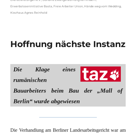
Erwerbsloseninitiative Basta
,
Freie Arbeiter Union
,
Hände weg vom Wedding
,
Kiezhaus Agnes Reinhold
Hoffnung nächste Instanz
Die Klage eines
rumänischen
Bauarbeiters beim Bau der „Mall of
Berlin“ wurde abgewiesen
Die Verhandlung am Berliner Landesarbeitsgericht war am