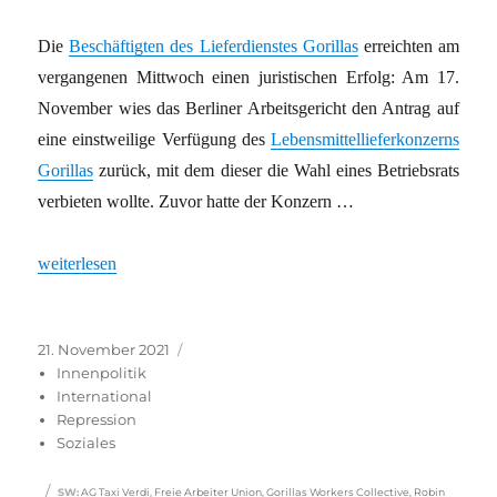
Die
Beschäftigten des Lieferdienstes Gorillas
erreichten am
vergangenen Mittwoch einen juristischen Erfolg: Am 17.
November wies das Berliner Arbeitsgericht den Antrag auf
eine einstweilige Verfügung des
Lebensmittellieferkonzerns
Gorillas
zurück, mit dem dieser die Wahl eines Betriebsrats
verbieten wollte. Zuvor hatte der Konzern …
„Etappensieg der „Rider““
weiterlesen
Veröffentlicht
Kategorien
21. November 2021
am
Innenpolitik
International
Repression
Soziales
Schlagwörter
SW
:
AG Taxi Verdi
,
Freie Arbeiter Union
,
Gorillas Workers Collective
,
Robin