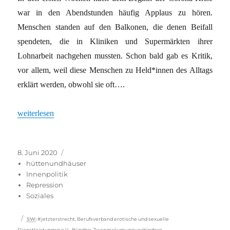
war in den Abendstunden häufig Applaus zu hören.
Menschen standen auf den Balkonen, die denen Beifall
spendeten, die in Kliniken und Supermärkten ihrer
Lohnarbeit nachgehen mussten. Schon bald gab es Kritik,
vor allem, weil diese Menschen zu Held*innen des Alltags
erklärt werden, obwohl sie oft….
„SOLIDARITÄT IST MEHR ALS HÄNDEWASCHEN“
weiterlesen
Veröffentlicht
Kategorien
8. Juni 2020
am
hüttenundhäuser
Innenpolitik
Repression
Soziales
Schlagwörter
SW
:
#jetzterstrecht
,
Berufsverband erotische und sexuelle
Dienstleistungen e.V.
,
Bündnis Zwangsräumung verhindern
,