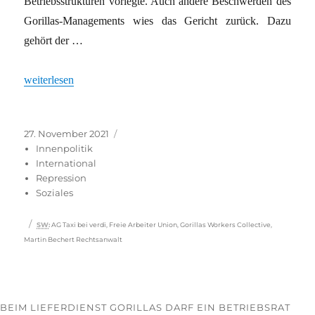
Betriebsstrukturen vorlegte. Auch andere Beschwerden des
Gorillas-Managements wies das Gericht zurück. Dazu
gehört der …
„GORILLAS WORKERS UNDER ATTACK“
weiterlesen
Veröffentlicht
Kategorien
27. November 2021
am
Innenpolitik
International
Repression
Soziales
Schlagwörter
SW
:
AG Taxi bei verdi
,
Freie Arbeiter Union
,
Gorillas Workers Collective
,
Martin Bechert Rechtsanwalt
BEIM LIEFERDIENST GORILLAS DARF EIN BETRIEBSRAT