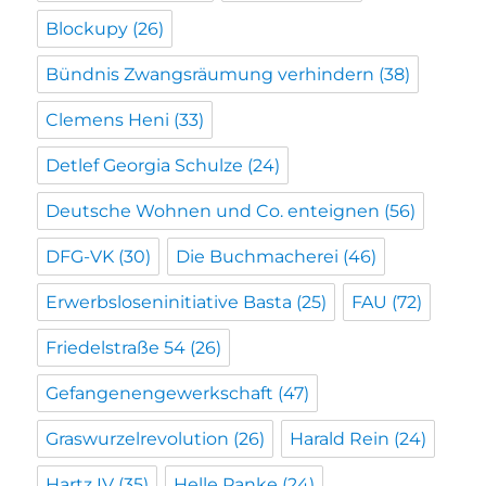
Blockupy
(26)
Bündnis Zwangsräumung verhindern
(38)
Clemens Heni
(33)
Detlef Georgia Schulze
(24)
Deutsche Wohnen und Co. enteignen
(56)
DFG-VK
(30)
Die Buchmacherei
(46)
Erwerbsloseninitiative Basta
(25)
FAU
(72)
Friedelstraße 54
(26)
Gefangenengewerkschaft
(47)
Graswurzelrevolution
(26)
Harald Rein
(24)
Hartz IV
(35)
Helle Panke
(24)