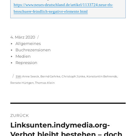
https://www.neues-deutschland.de/artikel/1133724.neue-rls-
broschuere-feindlich-negative-elemente.html
Veröffentlicht
Kategorien
4. März 2020
am
Allgemeines
Buchrezensionen
Medien
Repression
Schlagwörter
SW
:
Anne Seeck
,
Bernd Gehrke
,
Christoph Jünke
,
Konstantin Behrends
,
Renate Hürtgen
,
Thomas Klein
Beitragsnavigation
ZURÜCK
Linksunten.indymedia.org-
Vorheriger
Beitrag:
Verbot bleibt bestehen – doch