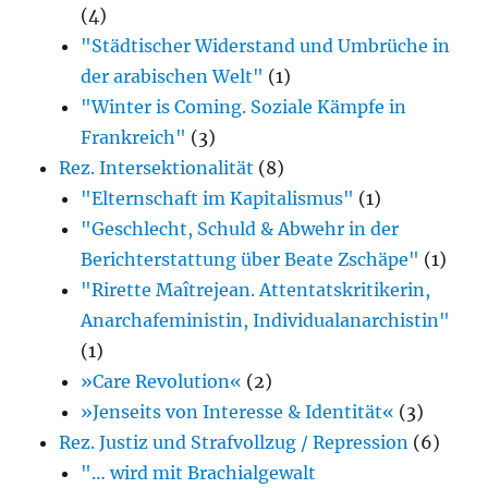
(4)
"Städtischer Widerstand und Umbrüche in
der arabischen Welt"
(1)
"Winter is Coming. Soziale Kämpfe in
Frankreich"
(3)
Rez. Intersektionalität
(8)
"Elternschaft im Kapitalismus"
(1)
"Geschlecht, Schuld & Abwehr in der
Berichterstattung über Beate Zschäpe"
(1)
"Rirette Maîtrejean. Attentatskritikerin,
Anarcha­feministin, Individualanarchistin"
(1)
»Care Revolution«
(2)
»Jenseits von Interesse & Identität«
(3)
Rez. Justiz und Strafvollzug / Repression
(6)
"… wird mit Brachialgewalt