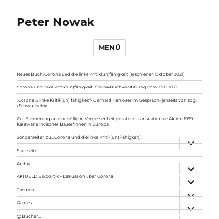
Peter Nowak
MENÜ
Neues Buch: Corona und die linke Kritik(un)fähigkeit (erschienen Oktober 2021)
Corona und linke Kritik(un)fähigkeit. Online-Buchvorstellung vom 23.11.2021
„Corona & linke Kritik(un) fähigkeit“- Gerhard Hanloser im Gespräch- jenseits von sog.
»Schwurbelei«
Zur Erinnerung an eine völlig in Vergessenheit geratene transnationale Aktion 1999:
Karawane indischer Bauer*innen in Europa
Sonderseiten zu…Corona und die linke Kritik(un)Fähigkeit).
Unterme
anzeigen
Startseite
Archiv
Unterme
anzeigen
AKTUELL: Biopolitik – Diskussion über Corona
Unterme
anzeigen
Themen
Unterme
anzeigen
Genres
Unterme
anzeigen
@ Bücher…
Unterme