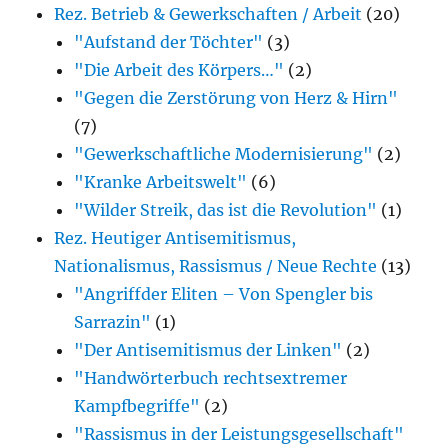
Rez. Betrieb & Gewerkschaften / Arbeit
(20)
erwähnten
"Aufstand der Töchter"
(3)
Bücher)
"Die Arbeit des Körpers…"
(2)
"Gegen die Zerstörung von Herz & Hirn"
(7)
"Gewerkschaftliche Modernisierung"
(2)
"Kranke Arbeitswelt"
(6)
"Wilder Streik, das ist die Revolution"
(1)
Rez. Heutiger Antisemitismus,
Nationalismus, Rassismus / Neue Rechte
(13)
"Angriffder Eliten – Von Spengler bis
Sarrazin"
(1)
"Der Antisemitismus der Linken"
(2)
"Handwörterbuch rechtsextremer
Kampfbegriffe"
(2)
"Rassismus in der Leistungsgesellschaft"