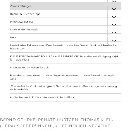
anzeigen
Veranstaltungen
Unterme
anzeigen
Bücher & Buchbeiträge
Unterme
anzeigen
Interviews mit mir
Unterme
anzeigen
Im Visier der Repression
Unterme
anzeigen
Meta
Unterme
anzeigen
Livetalk über Fakenews und Desinformation zwischen Deutschland und Russland auf
Russland.tv
KNAST FÜR JEAN-MARC ROUILLAN AUS FRANKREICH? Interview mit Wolfgang Hajek
für Radio Flora
In Gedenken an Harun Farocki
Presseberichterstattung zu einer Gegenveranstaltung zu einer Sarrazin-Lesung in
Gera
„Corona & linke Kritik(un) fähigkeit“- Gerhard Hanloser im Gespräch- jenseits von sog.
»Schwurbelei«
Antifa-Prozess in Fulda – Interview mit Radio Flora
BERND GEHRKE, RENATE HÜRTGEN, THOMAS KLEIN
(HERAUSGEBER*INNEN), «... FEINDLICH-NEGATIVE