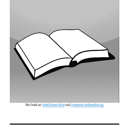
Mit Dank an:
Raúl Ruano Ruiz
und
commons.wikimedia.org