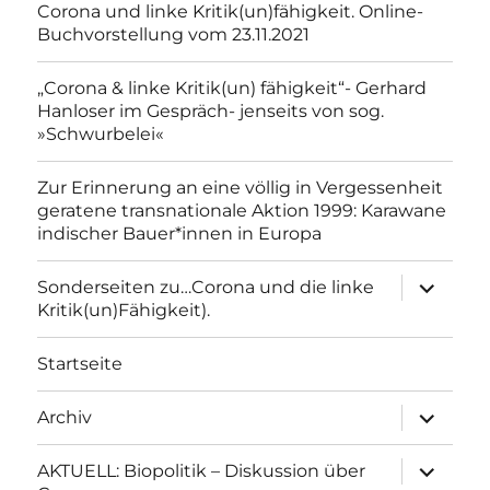
Corona und linke Kritik(un)fähigkeit. Online-
Buchvorstellung vom 23.11.2021
„Corona & linke Kritik(un) fähigkeit“- Gerhard
Hanloser im Gespräch- jenseits von sog.
»Schwurbelei«
Zur Erinnerung an eine völlig in Vergessenheit
geratene transnationale Aktion 1999: Karawane
indischer Bauer*innen in Europa
Unterme
Sonderseiten zu…Corona und die linke
anzeigen
Kritik(un)Fähigkeit).
Startseite
Unterme
Archiv
anzeigen
Unterme
AKTUELL: Biopolitik – Diskussion über
anzeigen