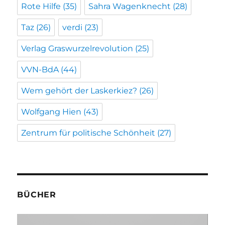
Rote Hilfe
(35)
Sahra Wagenknecht
(28)
Taz
(26)
verdi
(23)
Verlag Graswurzelrevolution
(25)
VVN-BdA
(44)
Wem gehört der Laskerkiez?
(26)
Wolfgang Hien
(43)
Zentrum für politische Schönheit
(27)
BÜCHER