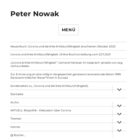
Peter Nowak
MENÜ
Neues Buch: Corona und die linke Kritik(un)fähigkeit (erschienen Oktober 2021)
Corona und linke Kritik(un)fähigkeit. Online-Buchvorstellung vom 23.11.2021
„Corona & linke Kritik(un) fähigkeit“- Gerhard Hanloser im Gespräch- jenseits von sog.
»Schwurbelei«
Zur Erinnerung an eine völlig in Vergessenheit geratene transnationale Aktion 1999:
Karawane indischer Bauer*innen in Europa
Sonderseiten zu…Corona und die linke Kritik(un)Fähigkeit).
Unterme
anzeigen
Startseite
Archiv
Unterme
anzeigen
AKTUELL: Biopolitik – Diskussion über Corona
Unterme
anzeigen
Themen
Unterme
anzeigen
Genres
Unterme
anzeigen
@ Bücher…
Unterme