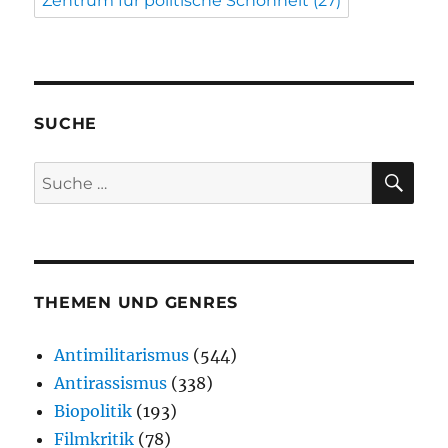
Zentrum für politische Schönheit
(27)
SUCHE
SU
Suche
nach:
THEMEN UND GENRES
Antimilitarismus
(544)
Antirassismus
(338)
Biopolitik
(193)
Filmkritik
(78)