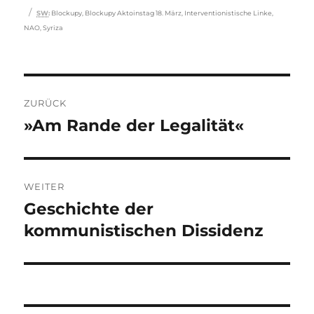
Schlagwörter
SW
:
Blockupy
,
Blockupy Aktoinstag 18. März
,
Interventionistische Linke
,
NAO
,
Syriza
Beitragsnavigation
ZURÜCK
»Am Rande der Legalität«
Vorheriger
Beitrag:
WEITER
Geschichte der
Nächster
Beitrag:
kommunistischen Dissidenz