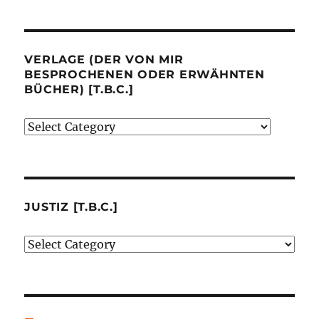
VERLAGE (DER VON MIR
BESPROCHENEN ODER ERWÄHNTEN
BÜCHER) [T.B.C.]
Verlage
(der
von
mir
besprochenen
JUSTIZ [T.B.C.]
oder
Justiz
erwähnten
[t.b.c.]
Bücher)
[t.b.c.]