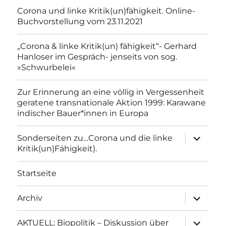
Corona und linke Kritik(un)fähigkeit. Online-
Buchvorstellung vom 23.11.2021
„Corona & linke Kritik(un) fähigkeit“- Gerhard
Hanloser im Gespräch- jenseits von sog.
»Schwurbelei«
Zur Erinnerung an eine völlig in Vergessenheit
geratene transnationale Aktion 1999: Karawane
indischer Bauer*innen in Europa
Unterme
Sonderseiten zu…Corona und die linke
anzeigen
Kritik(un)Fähigkeit).
Startseite
Unterme
Archiv
anzeigen
Unterme
AKTUELL: Biopolitik – Diskussion über