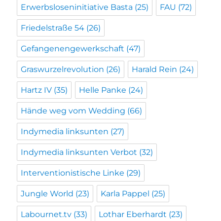
Erwerbsloseninitiative Basta
(25)
FAU
(72)
Friedelstraße 54
(26)
Gefangenengewerkschaft
(47)
Graswurzelrevolution
(26)
Harald Rein
(24)
Hartz IV
(35)
Helle Panke
(24)
Hände weg vom Wedding
(66)
Indymedia linksunten
(27)
Indymedia linksunten Verbot
(32)
Interventionistische Linke
(29)
Jungle World
(23)
Karla Pappel
(25)
Labournet.tv
(33)
Lothar Eberhardt
(23)