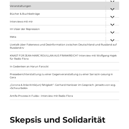
anzeigen
Veranstaltungen
Unterme
anzeigen
Bücher & Buchbeiträge
Unterme
anzeigen
Interviews mit mir
Unterme
anzeigen
Im Visier der Repression
Unterme
anzeigen
Meta
Unterme
anzeigen
Livetalk über Fakenews und Desinformation zwischen Deutschland und Russland auf
Russland.tv
KNAST FÜR JEAN-MARC ROUILLAN AUS FRANKREICH? Interview mit Wolfgang Hajek
für Radio Flora
In Gedenken an Harun Farocki
Presseberichterstattung zu einer Gegenveranstaltung zu einer Sarrazin-Lesung in
Gera
„Corona & linke Kritik(un) fähigkeit“- Gerhard Hanloser im Gespräch- jenseits von sog.
»Schwurbelei«
Antifa-Prozess in Fulda – Interview mit Radio Flora
Skepsis und Solidarität