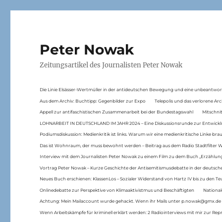
Peter Nowak
Zeitungsartikel des Journalisten Peter Nowak
Die Linie Elsässer-Wertmüller in der antideutschen Bewegung und eine unbeantwor
Aus dem Archiv: Buchtipp: Gegenbilder zur Expo
Telepolis und das verlorene Arc
Appell zur antifaschistischen Zusammenarbeit bei der Bundestagswahl
Mitschni
LOHNARBEIT IN DEUTSCHLAND IM JAHR 2024 – Eine Diskussionsrunde zur Entwickl
Podiumsdiskussion: Medienkritik ist links. Warum wir eine medienkritische Linke br
Das ist Wohnraum, der muss bewohnt werden – Beitrag aus dem Radio Stadtfilter 
Interview mit dem Journalisten Peter Nowak zu einem Film zu dem Buch „Erzählung
Vortrag Peter Nowak – Kurze Geschichte der Antisemitismusdebatte in der deutsche
Neues Buch erschienen: KlassenLos – Sozialer Widerstand von Hartz IV bis zu den 
Onlinedebatte zur Perspektive von Klimaaktivistmus und Beschäftigten
National
Achtung: Mein Mailaccount wurde gehackt. Wenn ihr Mails unter p.nowak@gmx.de
Wenn Arbeitskämpfe für kriminell erklärt werden: 2 Radiointerviews mit mir zur Rep