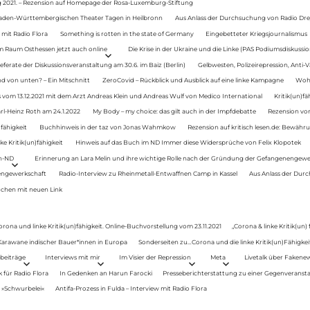
g 2021. – Rezension auf Homepage der Rosa-Luxemburg-Stiftung
Baden-Württembergischen Theater Tagen in Heilbronn
Aus Anlass der Durchsuchung von Radio Drey
 mit Radio Flora
Something is rotten in the state of Germany
Eingebetteter Kriegsjournalismus
im Raum Osthessen jetzt auch online
Die Krise in der Ukraine und die Linke (PAS Podiumsdiskussio
ferate der Diskussionsveranstaltung am 30.6. im Baiz (Berlin)
Gelbwesten, Polizeirepression, Anti-V
 von unten? – Ein Mitschnitt
ZeroCovid – Rückblick und Ausblick auf eine linke Kampagne
Woh
 vom 13.12.2021 mit dem Arzt Andreas Klein und Andreas Wulf von Medico International
Kritik(un)fä
rl-Heinz Roth am 24.1.2022
My Body – my choice: das gilt auch in der Impfdebatte
Rezension von
fähigkeit
Buchhinweis in der taz von Jonas Wahmkow
Rezension auf kritisch lesen.de: Bewähru
e Kritik(un)fähigkeit
Hinweis auf das Buch im ND Immer diese Widersprüche von Felix Klopotek
en-ND
Erinnerung an Lara Melin und ihre wichtige Rolle nach der Gründung der Gefangenengewe
nengewerkschaft
Radio-Interview zu Rheinmetall-Entwaffnen Camp in Kassel
Aus Anlass der Durc
auchen mit neuen Link
orona und linke Kritik(un)fähigkeit. Online-Buchvorstellung vom 23.11.2021
„Corona & linke Kritik(un)
: Karawane indischer Bauer*innen in Europa
Sonderseiten zu…Corona und die linke Kritik(un)Fähigkeit
beiträge
Interviews mit mir
Im Visier der Repression
Meta
Livetalk über Fakene
für Radio Flora
In Gedenken an Harun Farocki
Presseberichterstattung zu einer Gegenveransta
. »Schwurbelei«
Antifa-Prozess in Fulda – Interview mit Radio Flora