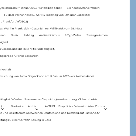
eckland am 17.Januar 2023– wir bleiben dabei:
Ein neues Strafverfahren:
Fuldaer Verhältnisse: 13. April: 4 Todestag von Matiul­lah Jabarkhel
n, Frankfurt 19/03/22)
ax, Wahl in Frankreich – Gespräch mit Willi Hajek vom 28. März
nen
Streik
Zahltag
Antisemitismus
F-Typ-Zellen
Zwangsräumen
higkeit
 Corona und die linke Kritik(un)Fähigkeit,
ngsprobe für linke Solidarität
rkschaft
hsuchung von Radio Dreyeckland am 17.Januar 2023– wir bleiben dabei:
 fähigkeit“- Gerhard Hanloser im Gespräch- jenseits von sog. »Schwurbelei«
).
Startseite
Archiv
AKTUELL: Biopolitik – Diskussion über Corona
ws und Desinformation zwischen Deutschland und Russland auf Russland.tv
ltung zu einer Sarrazin-Lesung in Gera