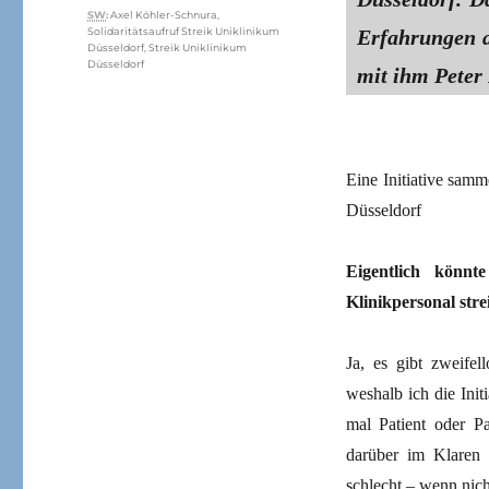
Schlagwörter
SW
:
Axel Köhler-Schnura
,
Solidaritätsaufruf Streik Uniklinikum
Erfahrungen a
Düsseldorf
,
Streik Uniklinikum
Düsseldorf
mit ihm Peter
Eine Initiative samm
Düsseldorf
Eigentlich könn
Klinikpersonal stre
Ja, es gibt zweifel
weshalb ich die Init
mal Patient oder Pa
darüber im Klaren s
schlecht – wenn nich