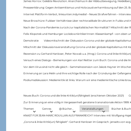
James Horrox: Gelebte Revolution. Anarchismus in der Kibbuzbewegung, Heidelber
Presseerklärung: Gegen Antisemitismus und Holocaustverharmlosung auf den 25. 
Internet Plattform-Verbot, linksunten.indymedia1 – Neues Strafverfahren – Interview
Neue Broschüre: Fuldaer Verhältnisse über rechtsradikale Strukturen in Fulda und 
Nach der Corona-Pandemie zurück zur kapitalistischen Normalität? Mitschnitt der Re
Felix Klopotek und Hamburger LockdownkritikerInnen: Klassenkampf – von oben und
Demokratie
Videomitschnitt der Diskussion Corona und der globale Kapitalismus
Mitschnitt der Diskussionsveranstaltung Corona und der globale Kapitalismus mit Ka
Rezension zu Gerhard Hanloser, Peter Nowak u.a. (Hrsg.): Corona und linke Kritik(un)
Versuch eines Dialogs – Bemerkungen von Karl Reitter zum Buch: Corona und die link
Vor dem Virus sind nicht alle gleich – Sammelrezension von Jakob Hayner im Woch
Erinnerung an Lara Melin und ihre wichtige Rolle nach der Gründung der Gefange
Podiumsdiskussion: Medienkritik ist links. Warum wir eine medienkritische Linke br
Neues Buch: Corona und die linke Kritik(un)fähigkeit (erschienen Oktober 2021)
C
Zur Erinnerung an eine völlig in Vergessenheit geratene transnationale Aktion 1999
Themen
Genres
@ Bücher…
Veranstaltungen
Bücher & Buch
KNAST FÜR JEAN-MARC ROUILLAN AUS FRANKREICH? Interview mit Wolfgang Hajek 
„Corona & linke Kritik(un) fähigkeit“- Gerhard Hanloser im Gespräch- jenseits von sog