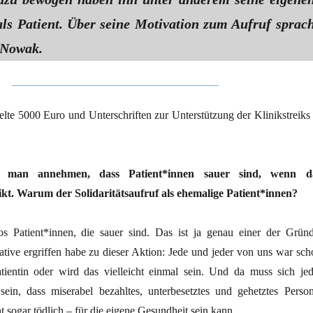
ls Patient. Über seine Motivation zum Aufruf sprac
 Nowak.
elte 5000 Euro und Unterschriften zur Unterstützung der Klinikstreiks 
te man annehmen, dass Patient*innen sauer sind, wenn d
ikt. Warum der Solidaritätsaufruf als ehemalige Patient*innen?
los Patient*innen, die sauer sind. Das ist ja genau einer der Gründ
iative ergriffen habe zu dieser Aktion: Jede und jeder von uns war sch
tientin oder wird das vielleicht einmal sein. Und da muss sich jed
ein, dass miserabel bezahltes, unterbesetztes und gehetztes Person
t sogar tödlich – für die eigene Gesundheit sein kann.