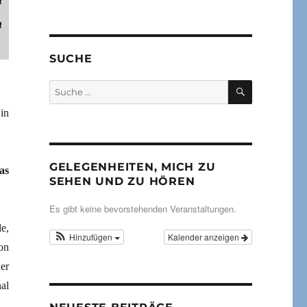
h
SUCHE
SUCHEN
Suche
nach:
in
GELEGENHEITEN, MICH ZU
as
SEHEN UND ZU HÖREN
Es gibt keine bevorstehenden Veranstaltungen.
e,
Hinzufügen
Kalender anzeigen
on
er
al