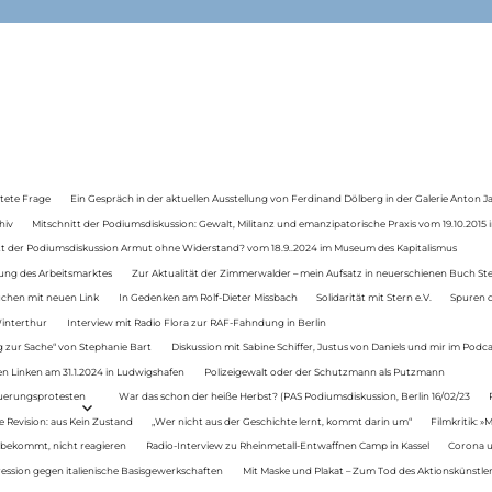
tete Frage
Ein Gespräch in der aktuellen Ausstellung von Ferdinand Dölberg in der Galerie Anton J
hiv
Mitschnitt der Podiumsdiskussion: Gewalt, Militanz und emanzipatorische Praxis vom 19.10.2015 i
tt der Podiumsdiskussion Armut ohne Widerstand? vom 18.9..2024 im Museum des Kapitalismus
ung des Arbeitsmarktes
Zur Aktualität der Zimmerwalder – mein Aufsatz in neuerschienen Buch St
auchen mit neuen Link
In Gedenken am Rolf-Dieter Missbach
Solidarität mit Stern e.V.
Spuren d
Winterthur
Interview mit Radio Flora zur RAF-Fahndung in Berlin
 zur Sache“ von Stephanie Bart
Diskussion mit Sabine Schiffer, Justus von Daniels und mir im Podc
n Linken am 31.1.2024 in Ludwigshafen
Polizeigewalt oder der Schutzmann als Putzmann
Teuerungsprotesten
War das schon der heiße Herbst? (PAS Podiumsdiskussion, Berlin 16/02/23
e Revision: aus Kein Zustand
„Wer nicht aus der Geschichte lernt, kommt darin um“
Filmkritik: »
 bekommt, nicht reagieren
Radio-Interview zu Rheinmetall-Entwaffnen Camp in Kassel
Corona u
ression gegen italienische Basisgewerkschaften
Mit Maske und Plakat – Zum Tod des Aktionskünstler