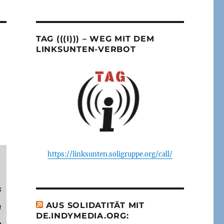
TAG (((I))) – WEG MIT DEM
LINKSUNTEN-VERBOT
https://linksunten.soligruppe.org/call/
s
m
AUS SOLIDATITÄT MIT
DE.INDYMEDIA.ORG:
n