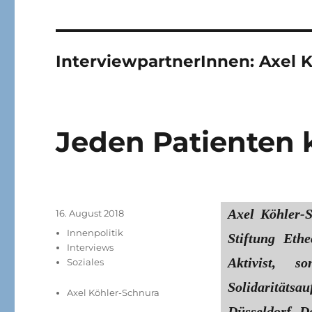
InterviewpartnerInnen:
Axel 
Jeden Patienten 
Axel Köhler-S
Veröffentlicht
16. August 2018
am
Kategorien
Innenpolitik
Stiftung Ethe
Interviews
Aktivist, s
Soziales
Solidaritätsa
Axel Köhler-Schnura
Düsseldorf. D