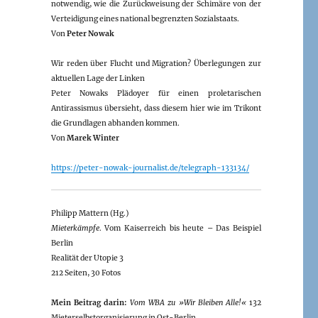
notwendig, wie die Zurückweisung der Schimäre von der
Verteidigung eines national begrenzten Sozialstaats.
Von
Peter Nowak
Wir reden über Flucht und Migration? Überlegungen zur
aktuellen Lage der Linken
Peter Nowaks Plädoyer für einen proletarischen
Antirassismus übersieht, dass diesem hier wie im Trikont
die Grundlagen abhanden kommen.
Von
Marek Winter
https://peter-nowak-journalist.de/telegraph-133134/
Philipp Mattern (Hg.)
Mieterkämpfe
. Vom Kaiserreich bis heute – Das Beispiel
Berlin
Realität der Utopie 3
212 Seiten, 30 Fotos
Mein Beitrag darin:
Vom WBA zu »Wir Bleiben Alle!«
132
Mieterselbstorganisierung in Ost-Berlin