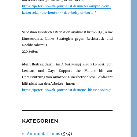
https://peter-nowak-journalist.de/mieterkampfe-vom-
kaiserreich-bis-heute-–-das-beispiel-berlin/
Sebastian Friedrich / Redaktion analyse & kritik (Hg.)
Neue
Klassenpolitik
. Linke Strategien gegen Rechtsruck und
Neoliberalismus
220 Seiten
Mein Beitrag darin:
Im Arbeitskampf wird’s konkret
. Von
Lesbian und Gays Support the Miners bis zur
Unterstützung von Amazon: außerbetriebliche Solidarität
hilft nicht nur den Arbeiter_innen
https://peter-nowak-journalist.de/neue-klassenpolitik/
KATEGORIEN
Antimilitarismus
(544)