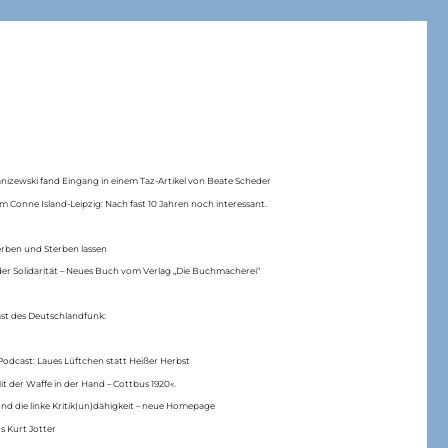
anizewski fand Eingang in einem Taz-Artikel von Beate Scheder
m Conne Island-Leipzig: Nach fast 10 Jahren noch interessant.
erben und Sterben lassen
er Solidarität – Neues Buch vom Verlag „Die Buchmacherei“
ast des Deutschlandfunk:
Podcast: Laues Lüftchen statt Heißer Herbst
Mit der Waffe in der Hand – Cottbus 1920«.
nd die linke Kritik(un)dähigkeit – neue Homepage
s Kurt Jotter