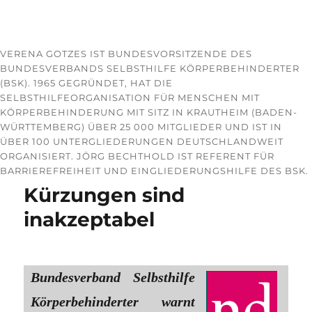
VERENA GOTZES IST BUNDESVORSITZENDE DES
BUNDESVERBANDS SELBSTHILFE KÖRPERBEHINDERTER
(BSK). 1965 GEGRÜNDET, HAT DIE
SELBSTHILFEORGANISATION FÜR MENSCHEN MIT
KÖRPERBEHINDERUNG MIT SITZ IN KRAUTHEIM (BADEN-
WÜRTTEMBERG) ÜBER 25 000 MITGLIEDER UND IST IN
ÜBER 100 UNTERGLIEDERUNGEN DEUTSCHLANDWEIT
ORGANISIERT. JÖRG BECHTHOLD IST REFERENT FÜR
BARRIEREFREIHEIT UND EINGLIEDERUNGSHILFE DES BSK.
Kürzungen sind
inakzeptabel
Bundesverband Selbsthilfe
Körperbehinderter warnt