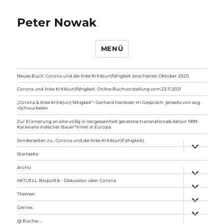
Peter Nowak
MENÜ
Neues Buch: Corona und die linke Kritik(un)fähigkeit (erschienen Oktober 2021)
Corona und linke Kritik(un)fähigkeit. Online-Buchvorstellung vom 23.11.2021
„Corona & linke Kritik(un) fähigkeit“- Gerhard Hanloser im Gespräch- jenseits von sog.
»Schwurbelei«
Zur Erinnerung an eine völlig in Vergessenheit geratene transnationale Aktion 1999:
Karawane indischer Bauer*innen in Europa
Sonderseiten zu…Corona und die linke Kritik(un)Fähigkeit).
Unterme
anzeigen
Startseite
Archiv
Unterme
anzeigen
AKTUELL: Biopolitik – Diskussion über Corona
Unterme
anzeigen
Themen
Unterme
anzeigen
Genres
Unterme
anzeigen
@ Bücher…
Unterme