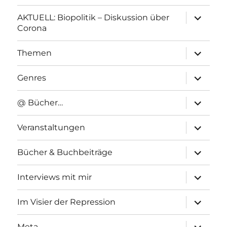
Unterme
AKTUELL: Biopolitik – Diskussion über
anzeigen
Corona
Unterme
Themen
anzeigen
Unterme
Genres
anzeigen
Unterme
@ Bücher…
anzeigen
Unterme
Veranstaltungen
anzeigen
Unterme
Bücher & Buchbeiträge
anzeigen
Unterme
Interviews mit mir
anzeigen
Unterme
Im Visier der Repression
anzeigen
Unterme
Meta