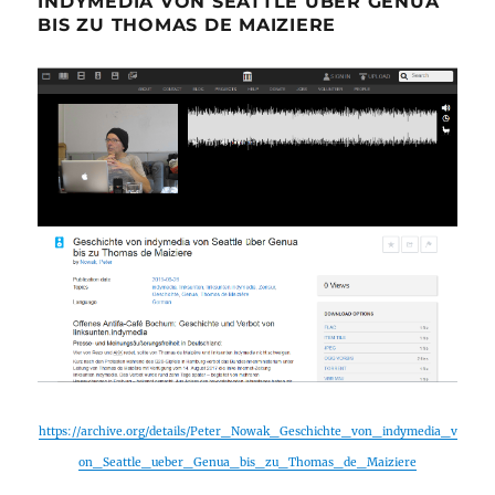
INDYMEDIA VON SEATTLE ÜBER GENUA
BIS ZU THOMAS DE MAIZIERE
https://archive.org/details/Peter_Nowak_Geschichte_von_indymedia_v
on_Seattle_ueber_Genua_bis_zu_Thomas_de_Maiziere