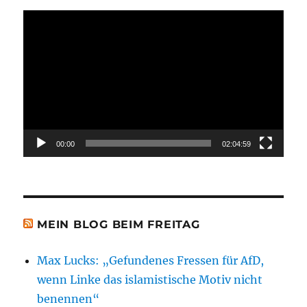
Video-
Player
00:00
02:04:59
MEIN BLOG BEIM FREITAG
Max Lucks: „Gefundenes Fressen für AfD,
wenn Linke das islamistische Motiv nicht
benennen“