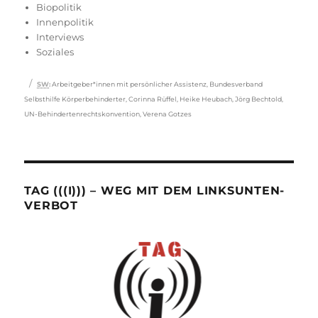
am
Biopolitik
Innenpolitik
Interviews
Soziales
Schlagwörter
SW
:
Arbeitgeber*innen mit persönlicher Assistenz
,
Bundesverband
Selbsthilfe Körperbehinderter
,
Corinna Rüffel
,
Heike Heubach
,
Jörg Bechtold
,
UN-Behindertenrechtskonvention
,
Verena Gotzes
TAG (((I))) – WEG MIT DEM LINKSUNTEN-
VERBOT