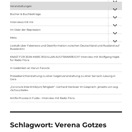
anzeigen
Veranstaltungen
Unterme
anzeigen
Bücher & Buchbeiträge
Unterme
anzeigen
Interviews mit mir
Unterme
anzeigen
Im Visier der Repression
Unterme
anzeigen
Meta
Unterme
anzeigen
Livetalk über Fakenews und Desinformation zwischen Deutschland und Russland auf
Russland.tv
KNAST FÜR JEAN-MARC ROUILLAN AUS FRANKREICH? Interview mit Wolfgang Hajek
für Radio Flora
In Gedenken an Harun Farocki
Presseberichterstattung zu einer Gegenveranstaltung zu einer Sarrazin-Lesung in
Gera
„Corona & linke Kritik(un) fähigkeit“- Gerhard Hanloser im Gespräch- jenseits von sog.
»Schwurbelei«
Antifa-Prozess in Fulda – Interview mit Radio Flora
Schlagwort:
Verena Gotzes