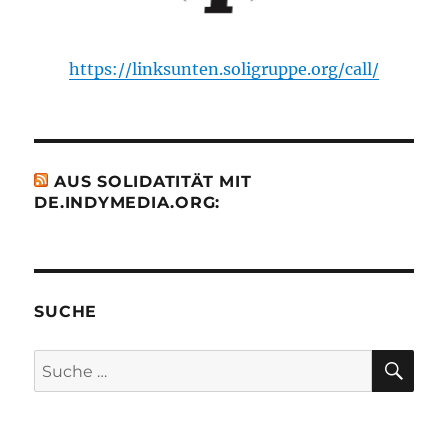
https://linksunten.soligruppe.org/call/
AUS SOLIDATITÄT MIT
DE.INDYMEDIA.ORG:
SUCHE
SU
Suche
nach: