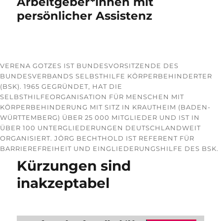
Arbeitgeber*innen mit
persönlicher Assistenz
VERENA GOTZES IST BUNDESVORSITZENDE DES
BUNDESVERBANDS SELBSTHILFE KÖRPERBEHINDERTER
(BSK). 1965 GEGRÜNDET, HAT DIE
SELBSTHILFEORGANISATION FÜR MENSCHEN MIT
KÖRPERBEHINDERUNG MIT SITZ IN KRAUTHEIM (BADEN-
WÜRTTEMBERG) ÜBER 25 000 MITGLIEDER UND IST IN
ÜBER 100 UNTERGLIEDERUNGEN DEUTSCHLANDWEIT
ORGANISIERT. JÖRG BECHTHOLD IST REFERENT FÜR
BARRIEREFREIHEIT UND EINGLIEDERUNGSHILFE DES BSK.
Kürzungen sind
inakzeptabel