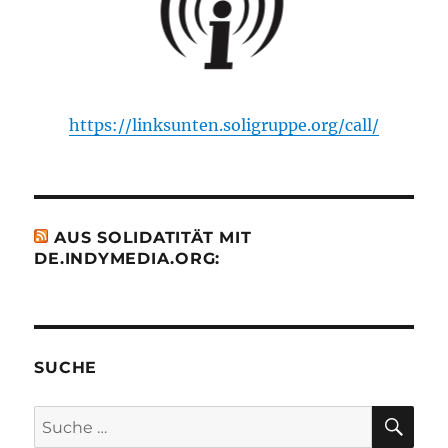
https://linksunten.soligruppe.org/call/
AUS SOLIDATITÄT MIT
DE.INDYMEDIA.ORG:
SUCHE
SU
Suche
nach: