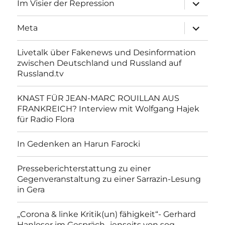
Unterme
Im Visier der Repression
anzeigen
Unterme
Meta
anzeigen
Livetalk über Fakenews und Desinformation
zwischen Deutschland und Russland auf
Russland.tv
KNAST FÜR JEAN-MARC ROUILLAN AUS
FRANKREICH? Interview mit Wolfgang Hajek
für Radio Flora
In Gedenken an Harun Farocki
Presseberichterstattung zu einer
Gegenveranstaltung zu einer Sarrazin-Lesung
in Gera
„Corona & linke Kritik(un) fähigkeit“- Gerhard
Hanloser im Gespräch- jenseits von sog.