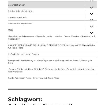
anzeigen
Veranstaltungen
Unterme
anzeigen
Bücher & Buchbeiträge
Unterme
anzeigen
Interviews mit mir
Unterme
anzeigen
Im Visier der Repression
Unterme
anzeigen
Meta
Unterme
anzeigen
Livetalk über Fakenews und Desinformation zwischen Deutschland und Russland auf
Russland.tv
KNAST FÜR JEAN-MARC ROUILLAN AUS FRANKREICH? Interview mit Wolfgang Hajek
für Radio Flora
In Gedenken an Harun Farocki
Presseberichterstattung zu einer Gegenveranstaltung zu einer Sarrazin-Lesung in
Gera
„Corona & linke Kritik(un) fähigkeit“- Gerhard Hanloser im Gespräch- jenseits von sog.
»Schwurbelei«
Antifa-Prozess in Fulda – Interview mit Radio Flora
Schlagwort: