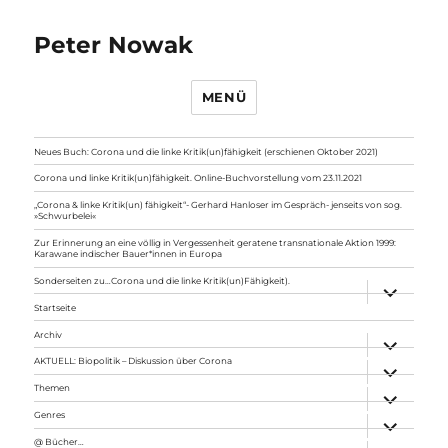
Peter Nowak
MENÜ
Neues Buch: Corona und die linke Kritik(un)fähigkeit (erschienen Oktober 2021)
Corona und linke Kritik(un)fähigkeit. Online-Buchvorstellung vom 23.11.2021
„Corona & linke Kritik(un) fähigkeit“- Gerhard Hanloser im Gespräch- jenseits von sog.
»Schwurbelei«
Zur Erinnerung an eine völlig in Vergessenheit geratene transnationale Aktion 1999:
Karawane indischer Bauer*innen in Europa
Sonderseiten zu…Corona und die linke Kritik(un)Fähigkeit).
Unterme
anzeigen
Startseite
Archiv
Unterme
anzeigen
AKTUELL: Biopolitik – Diskussion über Corona
Unterme
anzeigen
Themen
Unterme
anzeigen
Genres
Unterme
anzeigen
@ Bücher…
Unterme