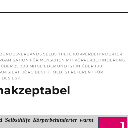
S BUNDESVERBANDS SELBSTHILFE KÖRPERBEHINDERTER
FEORGANISATION FÜR MENSCHEN MIT KÖRPERBEHINDERUNG
ÜBER 25 000 MITGLIEDER UND IST IN ÜBER 100
ISIERT. JÖRG BECHTHOLD IST REFERENT FÜR
 DES BSK.
nakzeptabel
 Selbsthilfe Körperbehinderter warnt