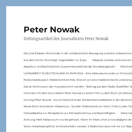
Peter Nowak
Zeitungsartikel des Journalisten Peter Nowak
Die Linie Elsässer-Wertmüller in der antideutschen Bewegung und eine unbeantwor
Aus dem Archiv: Buchtipp: Gegenbilder zur Expo
Telepolis und das verlorene Arc
Appell zur antifaschistischen Zusammenarbeit bei der Bundestagswahl
Mitschni
LOHNARBEIT IN DEUTSCHLAND IM JAHR 2024 – Eine Diskussionsrunde zur Entwickl
Podiumsdiskussion: Medienkritik ist links. Warum wir eine medienkritische Linke br
Das ist Wohnraum, der muss bewohnt werden – Beitrag aus dem Radio Stadtfilter 
Interview mit dem Journalisten Peter Nowak zu einem Film zu dem Buch „Erzählung
Vortrag Peter Nowak – Kurze Geschichte der Antisemitismusdebatte in der deutsche
Neues Buch erschienen: KlassenLos – Sozialer Widerstand von Hartz IV bis zu den 
Onlinedebatte zur Perspektive von Klimaaktivistmus und Beschäftigten
National
Achtung: Mein Mailaccount wurde gehackt. Wenn ihr Mails unter p.nowak@gmx.de
Wenn Arbeitskämpfe für kriminell erklärt werden: 2 Radiointerviews mit mir zur Rep