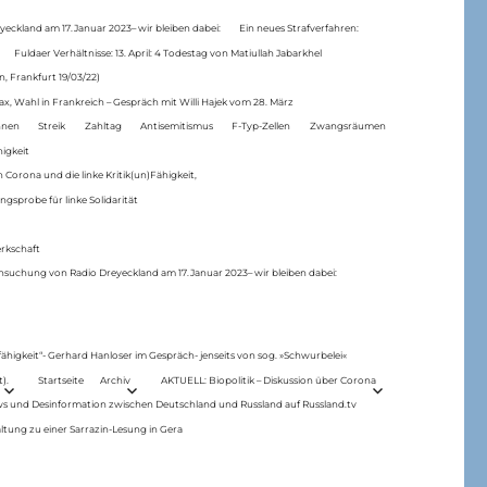
eckland am 17.Januar 2023– wir bleiben dabei:
Ein neues Strafverfahren:
Fuldaer Verhältnisse: 13. April: 4 Todestag von Matiul­lah Jabarkhel
n, Frankfurt 19/03/22)
ax, Wahl in Frankreich – Gespräch mit Willi Hajek vom 28. März
nen
Streik
Zahltag
Antisemitismus
F-Typ-Zellen
Zwangsräumen
higkeit
 Corona und die linke Kritik(un)Fähigkeit,
ngsprobe für linke Solidarität
rkschaft
hsuchung von Radio Dreyeckland am 17.Januar 2023– wir bleiben dabei:
 fähigkeit“- Gerhard Hanloser im Gespräch- jenseits von sog. »Schwurbelei«
).
Startseite
Archiv
AKTUELL: Biopolitik – Diskussion über Corona
ws und Desinformation zwischen Deutschland und Russland auf Russland.tv
ltung zu einer Sarrazin-Lesung in Gera