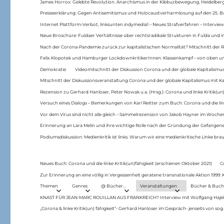
James Horrox: Gelebte Revolution. Anarchismus in der Kibbuzbewegung, Heidelber
Presseerklärung: Gegen Antisemitismus und Holocaustverharmlosung auf den 25. 
Internet Plattform-Verbot, linksunten.indymedia1 – Neues Strafverfahren – Interview
Neue Broschüre: Fuldaer Verhältnisse über rechtsradikale Strukturen in Fulda und 
Nach der Corona-Pandemie zurück zur kapitalistischen Normalität? Mitschnitt der Re
Felix Klopotek und Hamburger LockdownkritikerInnen: Klassenkampf – von oben und
Demokratie
Videomitschnitt der Diskussion Corona und der globale Kapitalismus
Mitschnitt der Diskussionsveranstaltung Corona und der globale Kapitalismus mit Ka
Rezension zu Gerhard Hanloser, Peter Nowak u.a. (Hrsg.): Corona und linke Kritik(un)
Versuch eines Dialogs – Bemerkungen von Karl Reitter zum Buch: Corona und die link
Vor dem Virus sind nicht alle gleich – Sammelrezension von Jakob Hayner im Woch
Erinnerung an Lara Melin und ihre wichtige Rolle nach der Gründung der Gefange
Podiumsdiskussion: Medienkritik ist links. Warum wir eine medienkritische Linke br
Neues Buch: Corona und die linke Kritik(un)fähigkeit (erschienen Oktober 2021)
C
Zur Erinnerung an eine völlig in Vergessenheit geratene transnationale Aktion 1999
Themen
Genres
@ Bücher…
Veranstaltungen
Bücher & Buch
KNAST FÜR JEAN-MARC ROUILLAN AUS FRANKREICH? Interview mit Wolfgang Hajek 
„Corona & linke Kritik(un) fähigkeit“- Gerhard Hanloser im Gespräch- jenseits von sog