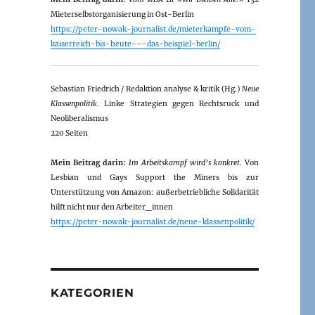
Mieterselbstorganisierung in Ost-Berlin
https://peter-nowak-journalist.de/mieterkampfe-vom-
kaiserreich-bis-heute-–-das-beispiel-berlin/
Sebastian Friedrich / Redaktion analyse & kritik (Hg.)
Neue
Klassenpolitik
. Linke Strategien gegen Rechtsruck und
Neoliberalismus
220 Seiten
Mein Beitrag darin:
Im Arbeitskampf wird’s konkret
. Von
Lesbian und Gays Support the Miners bis zur
Unterstützung von Amazon: außerbetriebliche Solidarität
hilft nicht nur den Arbeiter_innen
https://peter-nowak-journalist.de/neue-klassenpolitik/
KATEGORIEN