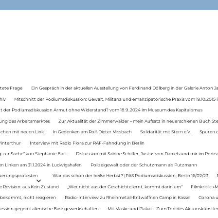
tete Frage
Ein Gespräch in der aktuellen Ausstellung von Ferdinand Dölberg in der Galerie Anton J
hiv
Mitschnitt der Podiumsdiskussion: Gewalt, Militanz und emanzipatorische Praxis vom 19.10.2015 i
tt der Podiumsdiskussion Armut ohne Widerstand? vom 18.9..2024 im Museum des Kapitalismus
ung des Arbeitsmarktes
Zur Aktualität der Zimmerwalder – mein Aufsatz in neuerschienen Buch St
auchen mit neuen Link
In Gedenken am Rolf-Dieter Missbach
Solidarität mit Stern e.V.
Spuren d
Winterthur
Interview mit Radio Flora zur RAF-Fahndung in Berlin
 zur Sache“ von Stephanie Bart
Diskussion mit Sabine Schiffer, Justus von Daniels und mir im Podc
n Linken am 31.1.2024 in Ludwigshafen
Polizeigewalt oder der Schutzmann als Putzmann
Teuerungsprotesten
War das schon der heiße Herbst? (PAS Podiumsdiskussion, Berlin 16/02/23
e Revision: aus Kein Zustand
„Wer nicht aus der Geschichte lernt, kommt darin um“
Filmkritik: »
 bekommt, nicht reagieren
Radio-Interview zu Rheinmetall-Entwaffnen Camp in Kassel
Corona u
ression gegen italienische Basisgewerkschaften
Mit Maske und Plakat – Zum Tod des Aktionskünstler