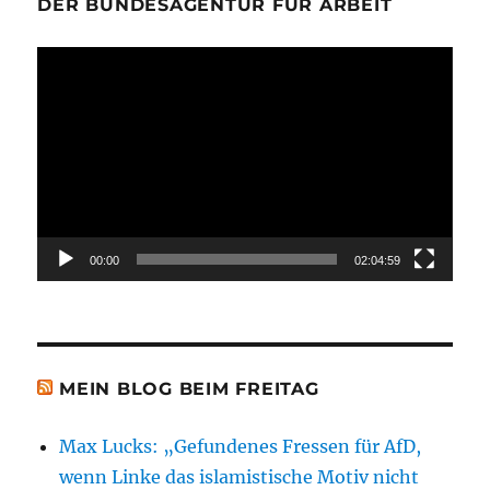
DER BUNDESAGENTUR FÜR ARBEIT
Video-
Player
00:00
02:04:59
MEIN BLOG BEIM FREITAG
Max Lucks: „Gefundenes Fressen für AfD,
wenn Linke das islamistische Motiv nicht