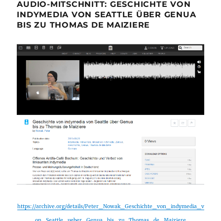
AUDIO-MITSCHNITT: GESCHICHTE VON
INDYMEDIA VON SEATTLE ÜBER GENUA
BIS ZU THOMAS DE MAIZIERE
https://archive.org/details/Peter_Nowak_Geschichte_von_indymedia_v
on_Seattle_ueber_Genua_bis_zu_Thomas_de_Maiziere