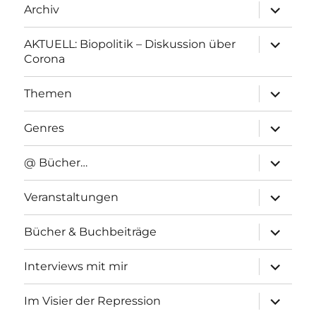
Unterme
Archiv
anzeigen
Unterme
AKTUELL: Biopolitik – Diskussion über
anzeigen
Corona
Unterme
Themen
anzeigen
Unterme
Genres
anzeigen
Unterme
@ Bücher…
anzeigen
Unterme
Veranstaltungen
anzeigen
Unterme
Bücher & Buchbeiträge
anzeigen
Unterme
Interviews mit mir
anzeigen
Unterme
Im Visier der Repression
anzeigen