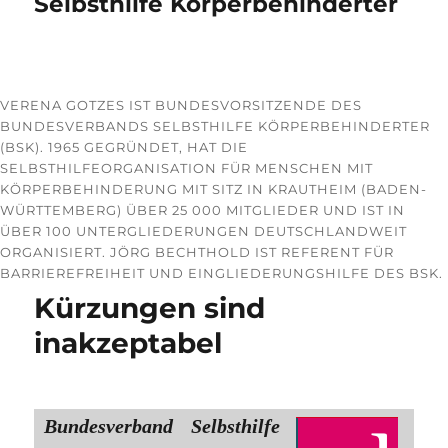
Selbsthilfe Körperbehinderter
VERENA GOTZES IST BUNDESVORSITZENDE DES
BUNDESVERBANDS SELBSTHILFE KÖRPERBEHINDERTER
(BSK). 1965 GEGRÜNDET, HAT DIE
SELBSTHILFEORGANISATION FÜR MENSCHEN MIT
KÖRPERBEHINDERUNG MIT SITZ IN KRAUTHEIM (BADEN-
WÜRTTEMBERG) ÜBER 25 000 MITGLIEDER UND IST IN
ÜBER 100 UNTERGLIEDERUNGEN DEUTSCHLANDWEIT
ORGANISIERT. JÖRG BECHTHOLD IST REFERENT FÜR
BARRIEREFREIHEIT UND EINGLIEDERUNGSHILFE DES BSK.
Kürzungen sind
inakzeptabel
Bundesverband Selbsthilfe