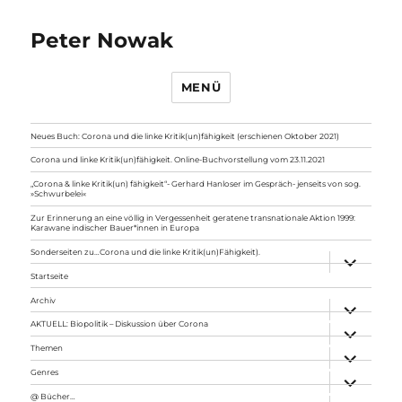
Peter Nowak
MENÜ
Neues Buch: Corona und die linke Kritik(un)fähigkeit (erschienen Oktober 2021)
Corona und linke Kritik(un)fähigkeit. Online-Buchvorstellung vom 23.11.2021
„Corona & linke Kritik(un) fähigkeit“- Gerhard Hanloser im Gespräch- jenseits von sog.
»Schwurbelei«
Zur Erinnerung an eine völlig in Vergessenheit geratene transnationale Aktion 1999:
Karawane indischer Bauer*innen in Europa
Sonderseiten zu…Corona und die linke Kritik(un)Fähigkeit).
Unterme
anzeigen
Startseite
Archiv
Unterme
anzeigen
AKTUELL: Biopolitik – Diskussion über Corona
Unterme
anzeigen
Themen
Unterme
anzeigen
Genres
Unterme
anzeigen
@ Bücher…
Unterme