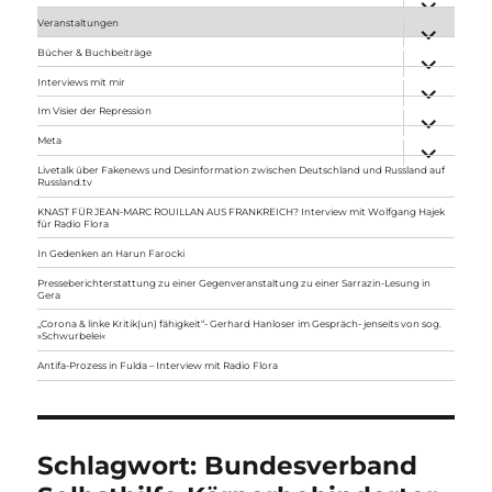
anzeigen
Veranstaltungen
Unterme
anzeigen
Bücher & Buchbeiträge
Unterme
anzeigen
Interviews mit mir
Unterme
anzeigen
Im Visier der Repression
Unterme
anzeigen
Meta
Unterme
anzeigen
Livetalk über Fakenews und Desinformation zwischen Deutschland und Russland auf
Russland.tv
KNAST FÜR JEAN-MARC ROUILLAN AUS FRANKREICH? Interview mit Wolfgang Hajek
für Radio Flora
In Gedenken an Harun Farocki
Presseberichterstattung zu einer Gegenveranstaltung zu einer Sarrazin-Lesung in
Gera
„Corona & linke Kritik(un) fähigkeit“- Gerhard Hanloser im Gespräch- jenseits von sog.
»Schwurbelei«
Antifa-Prozess in Fulda – Interview mit Radio Flora
Schlagwort:
Bundesverband