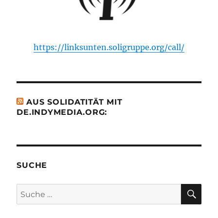
https://linksunten.soligruppe.org/call/
AUS SOLIDATITÄT MIT
DE.INDYMEDIA.ORG:
SUCHE
SU
Suche
nach: