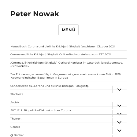
Peter Nowak
MENÜ
Neues Buch: Corona und die linke Kritik(un)fähigkeit (erschienen Oktober 2021)
Corona und linke Kritik(un)fähigkeit. Online-Buchvorstellung vom 23.11.2021
„Corona & linke Kritik(un) fähigkeit“- Gerhard Hanloser im Gespräch- jenseits von sog.
»Schwurbelei«
Zur Erinnerung an eine völlig in Vergessenheit geratene transnationale Aktion 1999:
Karawane indischer Bauer*innen in Europa
Sonderseiten zu…Corona und die linke Kritik(un)Fähigkeit).
Unterme
anzeigen
Startseite
Archiv
Unterme
anzeigen
AKTUELL: Biopolitik – Diskussion über Corona
Unterme
anzeigen
Themen
Unterme
anzeigen
Genres
Unterme
anzeigen
@ Bücher…
Unterme