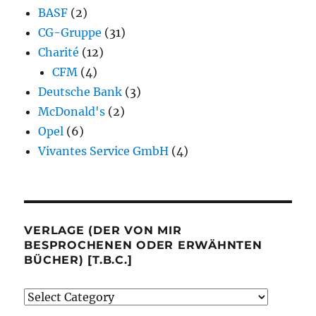
BASF
(2)
CG-Gruppe
(31)
Charité
(12)
CFM
(4)
Deutsche Bank
(3)
McDonald's
(2)
Opel
(6)
Vivantes Service GmbH
(4)
VERLAGE (DER VON MIR
BESPROCHENEN ODER ERWÄHNTEN
BÜCHER) [T.B.C.]
Verlage
(der