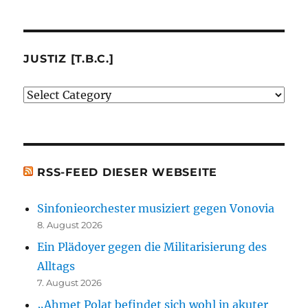
von
mir
besprochenen
JUSTIZ [T.B.C.]
oder
Justiz
erwähnten
[t.b.c.]
Bücher)
[t.b.c.]
RSS-FEED DIESER WEBSEITE
Sinfonieorchester musiziert gegen Vonovia
8. August 2026
Ein Plädoyer gegen die Militarisierung des
Alltags
7. August 2026
„Ahmet Polat befindet sich wohl in akuter