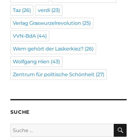
Taz
(26)
verdi
(23)
Verlag Graswurzelrevolution
(25)
VVN-BdA
(44)
Wem gehört der Laskerkiez?
(26)
Wolfgang Hien
(43)
Zentrum für politische Schönheit
(27)
SUCHE
SU
Suche
nach: