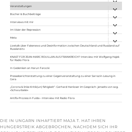
anzeigen
Veranstaltungen
Unterme
anzeigen
Bücher & Buchbeiträge
Unterme
anzeigen
Interviews mit mir
Unterme
anzeigen
Im Visier der Repression
Unterme
anzeigen
Meta
Unterme
anzeigen
Livetalk über Fakenews und Desinformation zwischen Deutschland und Russland auf
Russland.tv
KNAST FÜR JEAN-MARC ROUILLAN AUS FRANKREICH? Interview mit Wolfgang Hajek
für Radio Flora
In Gedenken an Harun Farocki
Presseberichterstattung zu einer Gegenveranstaltung zu einer Sarrazin-Lesung in
Gera
„Corona & linke Kritik(un) fähigkeit“- Gerhard Hanloser im Gespräch- jenseits von sog.
»Schwurbelei«
Antifa-Prozess in Fulda – Interview mit Radio Flora
DIE IN UNGARN INHAFTIERT MAJA T. HAT IHREN
HUNGERSTREIK ABGEBROCHEN, NACHDEM SICH IHR