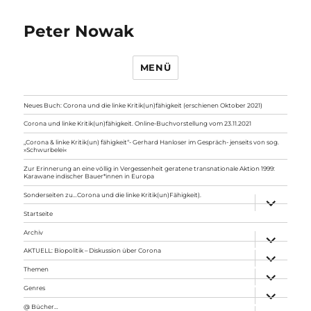
Peter Nowak
MENÜ
Neues Buch: Corona und die linke Kritik(un)fähigkeit (erschienen Oktober 2021)
Corona und linke Kritik(un)fähigkeit. Online-Buchvorstellung vom 23.11.2021
„Corona & linke Kritik(un) fähigkeit“- Gerhard Hanloser im Gespräch- jenseits von sog.
»Schwurbelei«
Zur Erinnerung an eine völlig in Vergessenheit geratene transnationale Aktion 1999:
Karawane indischer Bauer*innen in Europa
Sonderseiten zu…Corona und die linke Kritik(un)Fähigkeit).
Unterme
anzeigen
Startseite
Archiv
Unterme
anzeigen
AKTUELL: Biopolitik – Diskussion über Corona
Unterme
anzeigen
Themen
Unterme
anzeigen
Genres
Unterme
anzeigen
@ Bücher…
Unterme