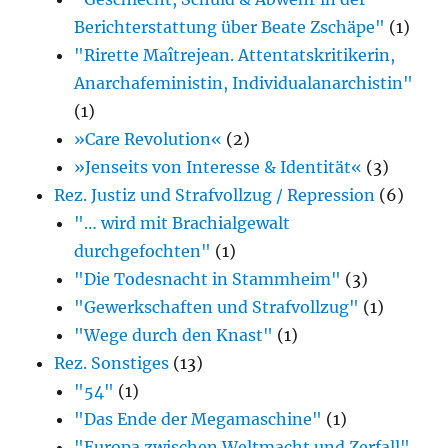
Berichterstattung über Beate Zschäpe"
(1)
"Rirette Maîtrejean. Attentatskritikerin,
Anarcha­feministin, Individualanarchistin"
(1)
»Care Revolution«
(2)
»Jenseits von Interesse & Identität«
(3)
Rez. Justiz und Strafvollzug / Repression
(6)
"… wird mit Brachialgewalt
durchgefochten"
(1)
"Die Todesnacht in Stammheim"
(3)
"Gewerkschaften und Strafvollzug"
(1)
"Wege durch den Knast"
(1)
Rez. Sonstiges
(13)
"54"
(1)
"Das Ende der Megamaschine"
(1)
"Europa zwischen Weltmacht und Zerfall"