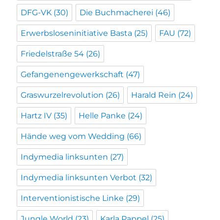
DFG-VK
(30)
Die Buchmacherei
(46)
Erwerbsloseninitiative Basta
(25)
FAU
(72)
Friedelstraße 54
(26)
Gefangenengewerkschaft
(47)
Graswurzelrevolution
(26)
Harald Rein
(24)
Hartz IV
(35)
Helle Panke
(24)
Hände weg vom Wedding
(66)
Indymedia linksunten
(27)
Indymedia linksunten Verbot
(32)
Interventionistische Linke
(29)
Jungle World
(23)
Karla Pappel
(25)