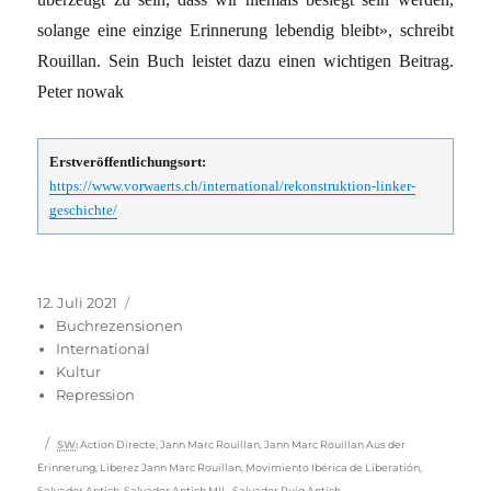
solange eine einzige Erinnerung lebendig bleibt», schreibt
Rouillan. Sein Buch leistet dazu einen wichtigen Beitrag.
Peter nowak
Erstveröffentlichungsort:
https://www.vorwaerts.ch/international/rekonstruktion-linker-
geschichte/
Veröffentlicht
Kategorien
12. Juli 2021
am
Buchrezensionen
International
Kultur
Repression
Schlagwörter
SW
:
Action Directe
,
Jann Marc Rouillan
,
Jann Marc Rouillan Aus der
Erinnerung
,
Liberez Jann Marc Rouillan
,
Movimiento Ibérica de Liberatión
,
Salvador Antich
,
Salvador Antich MIL
,
Salvador Puig Antich