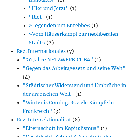
"Hier und Jetzt"
(1)
"Riot"
(1)
»Legenden um Entebbe«
(1)
»Vom Häuserkampf zur neoliberalen
Stadt«
(2)
Rez. Internationales
(7)
"20 Jahre NETZWERK CUBA"
(1)
"Gegen das Arbeitsgesetz und seine Welt"
(4)
"Städtischer Widerstand und Umbrüche in
der arabischen Welt"
(1)
"Winter is Coming. Soziale Kämpfe in
Frankreich"
(3)
Rez. Intersektionalität
(8)
"Elternschaft im Kapitalismus"
(1)
"Geschlecht, Schuld & Abwehr in der