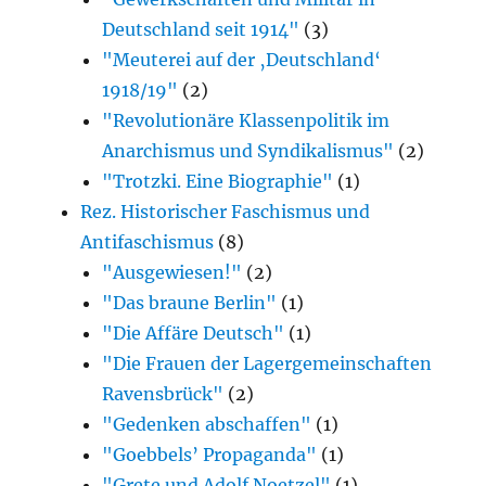
Deutschland seit 1914"
(3)
"Meuterei auf der ‚Deutschland‘
1918/19"
(2)
"Revolutionäre Klassenpolitik im
Anarchismus und Syndikalismus"
(2)
"Trotzki. Eine Biographie"
(1)
Rez. Historischer Faschismus und
Antifaschismus
(8)
"Ausgewiesen!"
(2)
"Das braune Berlin"
(1)
"Die Affäre Deutsch"
(1)
"Die Frauen der Lagergemeinschaften
Ravensbrück"
(2)
"Gedenken abschaffen"
(1)
"Goebbels’ Propaganda"
(1)
"Grete und Adolf Noetzel"
(1)