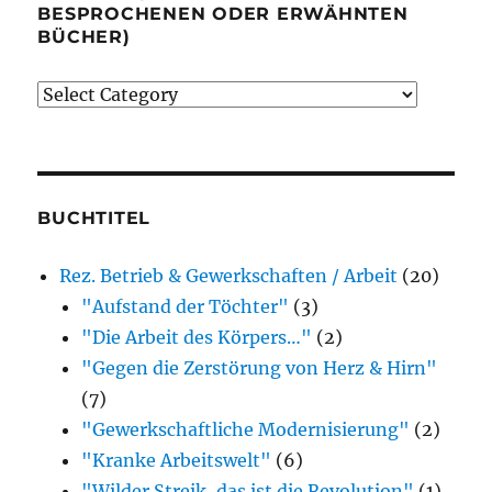
BESPROCHENEN ODER ERWÄHNTEN
BÜCHER)
Verlage
(der
von
mir
besprochenen
BUCHTITEL
oder
Rez. Betrieb & Gewerkschaften / Arbeit
(20)
erwähnten
"Aufstand der Töchter"
(3)
Bücher)
"Die Arbeit des Körpers…"
(2)
"Gegen die Zerstörung von Herz & Hirn"
(7)
"Gewerkschaftliche Modernisierung"
(2)
"Kranke Arbeitswelt"
(6)
"Wilder Streik, das ist die Revolution"
(1)