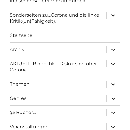
indischer Bauer*innen in Europa
Unterme
Sonderseiten zu…Corona und die linke
anzeigen
Kritik(un)Fähigkeit).
Startseite
Unterme
Archiv
anzeigen
Unterme
AKTUELL: Biopolitik – Diskussion über
anzeigen
Corona
Unterme
Themen
anzeigen
Unterme
Genres
anzeigen
Unterme
@ Bücher…
anzeigen
Unterme
Veranstaltungen
anzeigen