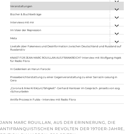
anzeigen
Veranstaltungen
Unterme
anzeigen
Bücher & Buchbeiträge
Unterme
anzeigen
Interviews mit mir
Unterme
anzeigen
Im Visier der Repression
Unterme
anzeigen
Meta
Unterme
anzeigen
Livetalk über Fakenews und Desinformation zwischen Deutschland und Russland auf
Russland.tv
KNAST FÜR JEAN-MARC ROUILLAN AUS FRANKREICH? Interview mit Wolfgang Hajek
für Radio Flora
In Gedenken an Harun Farocki
Presseberichterstattung zu einer Gegenveranstaltung zu einer Sarrazin-Lesung in
Gera
„Corona & linke Kritik(un) fähigkeit“- Gerhard Hanloser im Gespräch- jenseits von sog.
»Schwurbelei«
Antifa-Prozess in Fulda – Interview mit Radio Flora
JANN MARC ROUILLAN, AUS DER ERINNERUNG, DIE
ANTIFRANQUISTISCHEN REVOLTEN DER 1970ER-JAHRE,