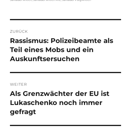
Beitragsnavigation
ZURÜCK
Rassismus: Polizeibeamte als
Vorheriger
Beitrag:
Teil eines Mobs und ein
Auskunftsersuchen
WEITER
Als Grenzwächter der EU ist
Nächster
Beitrag:
Lukaschenko noch immer
gefragt