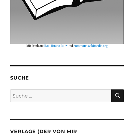
Mit Dank an:
Raúl Ruano Ruiz
und
commons.wikimedia.org
SUCHE
SU
Suche
nach:
VERLAGE (DER VON MIR