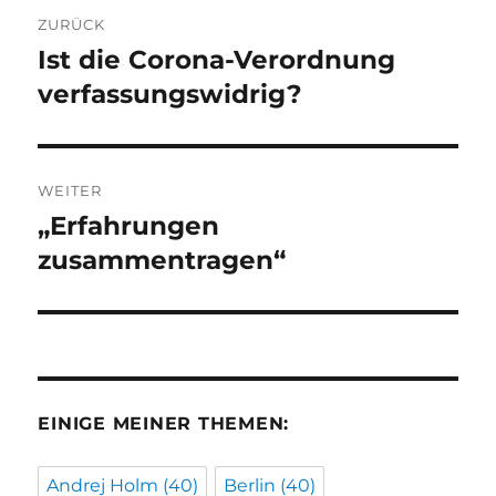
Beitragsnavigation
ZURÜCK
Ist die Corona-Verordnung
Vorheriger
Beitrag:
verfassungswidrig?
WEITER
„Erfahrungen
Nächster
Beitrag:
zusammentragen“
EINIGE MEINER THEMEN:
Andrej Holm
(40)
Berlin
(40)