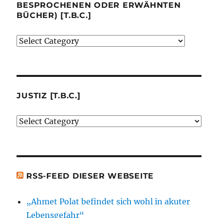
BESPROCHENEN ODER ERWÄHNTEN
BÜCHER) [T.B.C.]
Verlage
(der
von
mir
besprochenen
JUSTIZ [T.B.C.]
oder
Justiz
erwähnten
[t.b.c.]
Bücher)
[t.b.c.]
RSS-FEED DIESER WEBSEITE
„Ahmet Polat befindet sich wohl in akuter
Lebensgefahr“