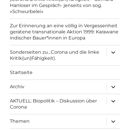
Hanloser im Gespräch- jenseits von sog.
»Schwurbelei«
Zur Erinnerung an eine völlig in Vergessenheit
geratene transnationale Aktion 1999: Karawane
indischer Bauer*innen in Europa
Unterme
Sonderseiten zu…Corona und die linke
anzeigen
Kritik(un)Fähigkeit).
Startseite
Unterme
Archiv
anzeigen
Unterme
AKTUELL: Biopolitik – Diskussion über
anzeigen
Corona
Unterme
Themen
anzeigen