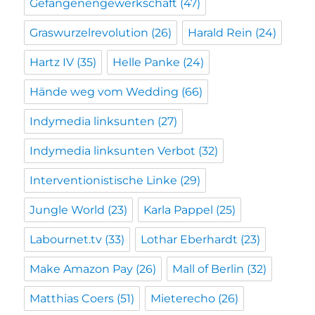
Gefangenengewerkschaft
(47)
Graswurzelrevolution
(26)
Harald Rein
(24)
Hartz IV
(35)
Helle Panke
(24)
Hände weg vom Wedding
(66)
Indymedia linksunten
(27)
Indymedia linksunten Verbot
(32)
Interventionistische Linke
(29)
Jungle World
(23)
Karla Pappel
(25)
Labournet.tv
(33)
Lothar Eberhardt
(23)
Make Amazon Pay
(26)
Mall of Berlin
(32)
Matthias Coers
(51)
Mieterecho
(26)