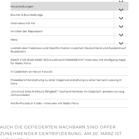
anzeigen
Veranstaltungen
Unterme
anzeigen
Bücher & Buchbeiträge
Unterme
anzeigen
Interviews mit mir
Unterme
anzeigen
Im Visier der Repression
Unterme
anzeigen
Meta
Unterme
anzeigen
Livetalk über Fakenews und Desinformation zwischen Deutschland und Russland auf
Russland.tv
KNAST FÜR JEAN-MARC ROUILLAN AUS FRANKREICH? Interview mit Wolfgang Hajek
für Radio Flora
In Gedenken an Harun Farocki
Presseberichterstattung zu einer Gegenveranstaltung zu einer Sarrazin-Lesung in
Gera
„Corona & linke Kritik(un) fähigkeit“- Gerhard Hanloser im Gespräch- jenseits von sog.
»Schwurbelei«
Antifa-Prozess in Fulda – Interview mit Radio Flora
AUCH DIE GEFIEDERTEN NACHBARN SIND OPFER
ZUNEHMENDER GENTRIFIZIERUNG. AM 20. MÄRZ IST