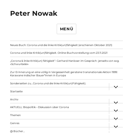
Peter Nowak
MENÜ
Neues Buch: Corona und die linke Kritik(un)fähigkeit (erschienen Oktober 2021)
Corona und linke Kritik(un)fähigkeit. Online-Buchvorstellung vom 23.11.2021
„Corona & linke Kritik(un) fähigkeit“- Gerhard Hanloser im Gespräch- jenseits von sog.
»Schwurbelei«
Zur Erinnerung an eine völlig in Vergessenheit geratene transnationale Aktion 1999:
Karawane indischer Bauer*innen in Europa
Sonderseiten zu…Corona und die linke Kritik(un)Fähigkeit).
Unterme
anzeigen
Startseite
Archiv
Unterme
anzeigen
AKTUELL: Biopolitik – Diskussion über Corona
Unterme
anzeigen
Themen
Unterme
anzeigen
Genres
Unterme
anzeigen
@ Bücher…
Unterme