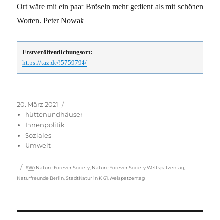
Ort wäre mit ein paar Bröseln mehr gedient als mit schönen
Worten. Peter Nowak
Erstveröffentlichungsort:
https://taz.de/!5759794/
Veröffentlicht
Kategorien
20. März 2021
am
hüttenundhäuser
Innenpolitik
Soziales
Umwelt
Schlagwörter
SW
:
Nature Forever Society
,
Nature Forever Society Weltspatzentag
,
Naturfreunde Berlin
,
StadtNatur in K 61
,
Welspatzentag