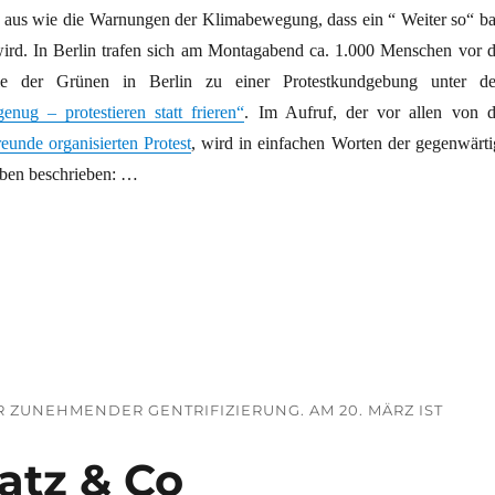
 aus wie die Warnungen der Klimabewegung, dass ein “ Weiter so“ ba
wird. In Berlin trafen sich am Montagabend ca. 1.000 Menschen vor d
elle der Grünen in Berlin zu einer Protestkundgebung unter d
enug – protestieren statt frieren“
. Im Aufruf, der vor allen von d
eunde organisierten Protest
, wird in einfachen Worten der gegenwärti
ben beschrieben: …
„Heizung, Brot und Frieden““
 ZUNEHMENDER GENTRIFIZIERUNG. AM 20. MÄRZ IST
patz & Co