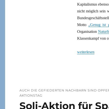
Kapitalismus ebenso
nicht möglich sein 
Bundesgeschäftsst
Motto
„Genug ist g
Organisation
Naturfr
Klassenkampf von o
„Sozialproteste für 
weiterlesen
AUCH DIE GEFIEDERTEN NACHBARN SIND OPFER
AKTIONSTAG
Soli-Aktion für S