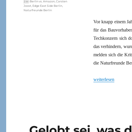
Schlagwörter
SW
:
Berlin vs. Amazon
,
Carsten
Joost
,
Edge East Side Berlin
,
Naturfreunde Berlin
Vor knapp einem Jah
für das Bauvorhaben
Techkonzern sich do
das verhindern, wur
melden sich die Kri
die Naturfreunde Be
„Amazon zeigt Mäng
weiterlesen
„Gelobt sei, was 