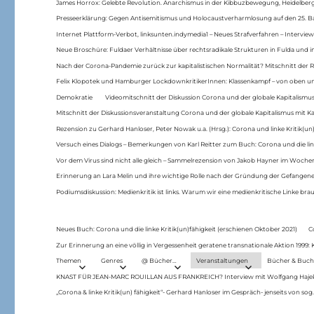
James Horrox: Gelebte Revolution. Anarchismus in der Kibbuzbewegung, Heidelber
Presseerklärung: Gegen Antisemitismus und Holocaustverharmlosung auf den 25. 
Internet Plattform-Verbot, linksunten.indymedia1 – Neues Strafverfahren – Interview
Neue Broschüre: Fuldaer Verhältnisse über rechtsradikale Strukturen in Fulda und 
Nach der Corona-Pandemie zurück zur kapitalistischen Normalität? Mitschnitt der Re
Felix Klopotek und Hamburger LockdownkritikerInnen: Klassenkampf – von oben und
Demokratie
Videomitschnitt der Diskussion Corona und der globale Kapitalismus
Mitschnitt der Diskussionsveranstaltung Corona und der globale Kapitalismus mit Ka
Rezension zu Gerhard Hanloser, Peter Nowak u.a. (Hrsg.): Corona und linke Kritik(un)
Versuch eines Dialogs – Bemerkungen von Karl Reitter zum Buch: Corona und die link
Vor dem Virus sind nicht alle gleich – Sammelrezension von Jakob Hayner im Woch
Erinnerung an Lara Melin und ihre wichtige Rolle nach der Gründung der Gefange
Podiumsdiskussion: Medienkritik ist links. Warum wir eine medienkritische Linke br
Neues Buch: Corona und die linke Kritik(un)fähigkeit (erschienen Oktober 2021)
C
Zur Erinnerung an eine völlig in Vergessenheit geratene transnationale Aktion 1999
Themen
Genres
@ Bücher…
Veranstaltungen
Bücher & Buch
KNAST FÜR JEAN-MARC ROUILLAN AUS FRANKREICH? Interview mit Wolfgang Hajek 
„Corona & linke Kritik(un) fähigkeit“- Gerhard Hanloser im Gespräch- jenseits von sog