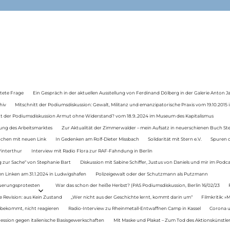
tete Frage
Ein Gespräch in der aktuellen Ausstellung von Ferdinand Dölberg in der Galerie Anton J
hiv
Mitschnitt der Podiumsdiskussion: Gewalt, Militanz und emanzipatorische Praxis vom 19.10.2015 i
tt der Podiumsdiskussion Armut ohne Widerstand? vom 18.9..2024 im Museum des Kapitalismus
ung des Arbeitsmarktes
Zur Aktualität der Zimmerwalder – mein Aufsatz in neuerschienen Buch St
auchen mit neuen Link
In Gedenken am Rolf-Dieter Missbach
Solidarität mit Stern e.V.
Spuren d
Winterthur
Interview mit Radio Flora zur RAF-Fahndung in Berlin
 zur Sache“ von Stephanie Bart
Diskussion mit Sabine Schiffer, Justus von Daniels und mir im Podc
n Linken am 31.1.2024 in Ludwigshafen
Polizeigewalt oder der Schutzmann als Putzmann
Teuerungsprotesten
War das schon der heiße Herbst? (PAS Podiumsdiskussion, Berlin 16/02/23
e Revision: aus Kein Zustand
„Wer nicht aus der Geschichte lernt, kommt darin um“
Filmkritik: »
 bekommt, nicht reagieren
Radio-Interview zu Rheinmetall-Entwaffnen Camp in Kassel
Corona u
ression gegen italienische Basisgewerkschaften
Mit Maske und Plakat – Zum Tod des Aktionskünstler