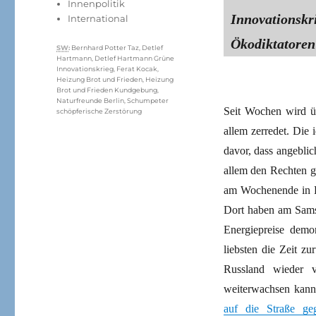
Innenpolitik
Innovationsk
International
Ökodiktatoren 
Schlagwörter
SW
:
Bernhard Potter Taz
,
Detlef
Hartmann
,
Detlef Hartmann Grüne
Innovationskrieg
,
Ferat Kocak
,
Heizung Brot und Frieden
,
Heizung
Brot und Frieden Kundgebung
,
Naturfreunde Berlin
,
Schumpeter
Seit Wochen wird ü
schöpferische Zerstörung
allem zerredet. Die
davor, dass angeblic
allem den Rechten gu
am Wochenende in Pr
Dort haben am Samst
Energiepreise demo
liebsten die Zeit z
Russland wieder v
weiterwachsen kan
auf die Straße ge