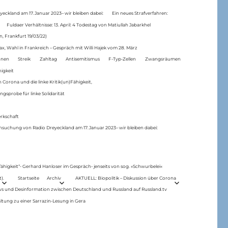
eckland am 17.Januar 2023– wir bleiben dabei:
Ein neues Strafverfahren:
Fuldaer Verhältnisse: 13. April: 4 Todestag von Matiul­lah Jabarkhel
n, Frankfurt 19/03/22)
ax, Wahl in Frankreich – Gespräch mit Willi Hajek vom 28. März
nen
Streik
Zahltag
Antisemitismus
F-Typ-Zellen
Zwangsräumen
higkeit
 Corona und die linke Kritik(un)Fähigkeit,
ngsprobe für linke Solidarität
rkschaft
hsuchung von Radio Dreyeckland am 17.Januar 2023– wir bleiben dabei:
 fähigkeit“- Gerhard Hanloser im Gespräch- jenseits von sog. »Schwurbelei«
).
Startseite
Archiv
AKTUELL: Biopolitik – Diskussion über Corona
ws und Desinformation zwischen Deutschland und Russland auf Russland.tv
ltung zu einer Sarrazin-Lesung in Gera