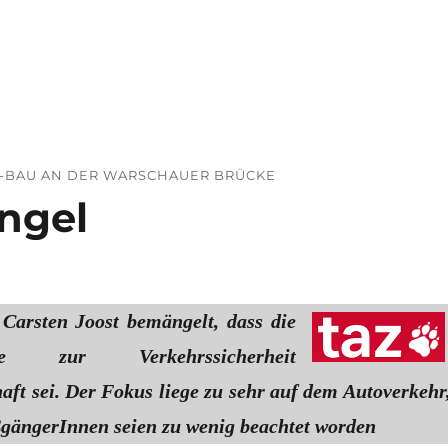
atz & Co“
N-BAU AN DER WARSCHAUER BRÜCKE
ngel
 Carsten Joost bemängelt, dass die
hme zur Verkehrssicherheit
haft sei. Der Fokus liege zu sehr auf dem Autoverkehr
gängerInnen seien zu wenig beachtet worden