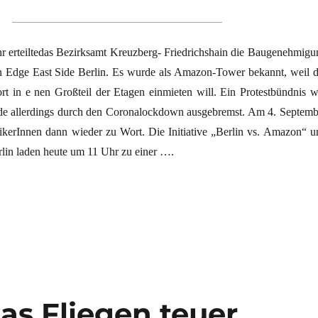
r erteiltedas Bezirksamt Kreuzberg- Friedrichshain die Baugenehmigu
 Edge East Side Berlin. Es wurde als Amazon-Tower bekannt, weil d
rt in e nen Großteil der Etagen einmieten will. Ein Protestbündnis wi
de allerdings durch den Coronalockdown ausgebremst. Am 4. Septemb
tikerInnen dann wieder zu Wort. Die Initiative „Berlin vs. Amazon“ u
rlin laden heute um 11 Uhr zu einer ….
el“
das Fliegen teuer