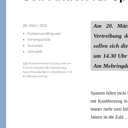
Am 20. März
Veröffentlicht
20. März 2021
am
Kategorien
hüttenundhäuser
Vertreibung d
Innenpolitik
sollen sich d
Soziales
Umwelt
um 14.30 Uhr
Schlagwörter
SW
:
Nature Forever Society
,
Nature
Am Mehringd
Forever Society Weltspatzentag
,
Naturfreunde Berlin
,
StadtNatur in K
61
,
Welspatzentag
Spatzen fallen nicht
mit Knabberzeug in 
immer mehr zum Inbeg
Jahren ist die Zahl 