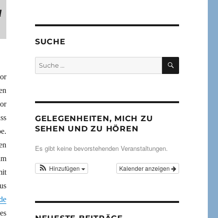
d
SUCHE
SUCHEN
Suche
nach:
or
en
or
ss
GELEGENHEITEN, MICH ZU
SEHEN UND ZU HÖREN
e.
en
Es gibt keine bevorstehenden Veranstaltungen.
am
Hinzufügen
Kalender anzeigen
it
us
de
es