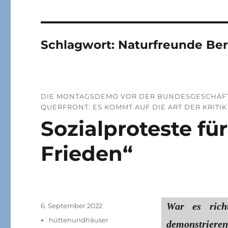
Schlagwort:
Naturfreunde Ber
DIE MONTAGSDEMO VOR DER BUNDESGESCHÄFTS
QUERFRONT: ES KOMMT AUF DIE ART DER KRITIK
Sozialproteste fü
Frieden“
War es rich
Veröffentlicht
6. September 2022
am
Kategorien
hüttenundhäuser
demonstrie