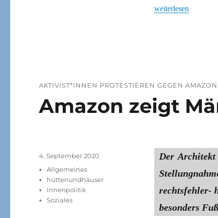
„Soli-Aktion für Sp
weiterlesen
AKTIVIST*INNEN PROTESTIEREN GEGEN AMAZO
Amazon zeigt Mä
Der Architekt
Veröffentlicht
4. September 2020
am
Kategorien
Allgemeines
Stellungna
hüttenundhäuser
rechtsfehler- 
Innenpolitik
Soziales
besonders Fuß