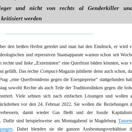
rieger und nicht von rechts al Genderkiller un
kritisiert werden
ber den heißen Herbst geredet und man hat den Eindruck, er wird v
 ideologischen und repressiven Staatsapparate warnen schon seit Woch
h rechte und linke „Extremisten“ eine Querfront bilden könnten, was v
t gefällt. Das rechte
Compact
-Magazin jubilierte denn auch schon, da
ag „eine Querfrontdemo gegen die Energiepreise“ stattgefunden hab
ag sowohl Rechte als auch Teile der Traditionslinken gegen die hoh
nstriert. Viele sehnen sich nach einfachen Lösungen und wollen 
urückdrehen vor den 24. Februar 2022. Sie wollen die Beziehungen m
erbessern, damit wieder Gas fließt und der fossile Kapitalism
n. Dafür sind beispielsweise am Montagabend in Magdeburg
Tausen
gangen
. Dabei blenden sie die ganzen Ausbeutungsverhältisse d