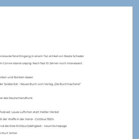
anizewski fand Eingang in einem Taz-Artikel von Beate Scheder
m Conne Island-Leipzig: Nach fast 10 Jahren noch interessant.
erben und Sterben lassen
er Solidarität – Neues Buch vom Verlag „Die Buchmacherei“
ast des Deutschlandfunk:
Podcast: Laues Lüftchen statt Heißer Herbst
Mit der Waffe in der Hand – Cottbus 1920«.
nd die linke Kritik(un)dähigkeit – neue Homepage
s Kurt Jotter