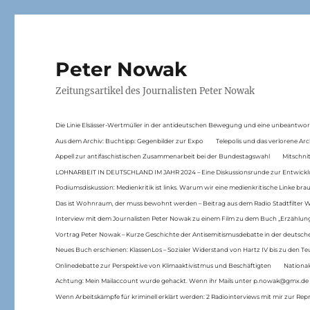
Peter Nowak
Zeitungsartikel des Journalisten Peter Nowak
Die Linie Elsässer-Wertmüller in der antideutschen Bewegung und eine unbeantwor
Aus dem Archiv: Buchtipp: Gegenbilder zur Expo
Telepolis und das verlorene Arc
Appell zur antifaschistischen Zusammenarbeit bei der Bundestagswahl
Mitschni
LOHNARBEIT IN DEUTSCHLAND IM JAHR 2024 – Eine Diskussionsrunde zur Entwickl
Podiumsdiskussion: Medienkritik ist links. Warum wir eine medienkritische Linke br
Das ist Wohnraum, der muss bewohnt werden – Beitrag aus dem Radio Stadtfilter 
Interview mit dem Journalisten Peter Nowak zu einem Film zu dem Buch „Erzählung
Vortrag Peter Nowak – Kurze Geschichte der Antisemitismusdebatte in der deutsche
Neues Buch erschienen: KlassenLos – Sozialer Widerstand von Hartz IV bis zu den 
Onlinedebatte zur Perspektive von Klimaaktivistmus und Beschäftigten
National
Achtung: Mein Mailaccount wurde gehackt. Wenn ihr Mails unter p.nowak@gmx.de
Wenn Arbeitskämpfe für kriminell erklärt werden: 2 Radiointerviews mit mir zur Rep