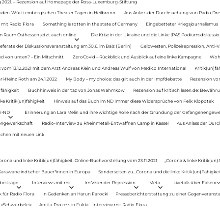
g 2021. – Rezension auf Homepage der Rosa-Luxemburg-Stiftung
Baden-Württembergischen Theater Tagen in Heilbronn
Aus Anlass der Durchsuchung von Radio Drey
 mit Radio Flora
Something is rotten in the state of Germany
Eingebetteter Kriegsjournalismus
im Raum Osthessen jetzt auch online
Die Krise in der Ukraine und die Linke (PAS Podiumsdiskussio
ferate der Diskussionsveranstaltung am 30.6. im Baiz (Berlin)
Gelbwesten, Polizeirepression, Anti-V
 von unten? – Ein Mitschnitt
ZeroCovid – Rückblick und Ausblick auf eine linke Kampagne
Woh
 vom 13.12.2021 mit dem Arzt Andreas Klein und Andreas Wulf von Medico International
Kritik(un)fä
rl-Heinz Roth am 24.1.2022
My Body – my choice: das gilt auch in der Impfdebatte
Rezension von
fähigkeit
Buchhinweis in der taz von Jonas Wahmkow
Rezension auf kritisch lesen.de: Bewähru
e Kritik(un)fähigkeit
Hinweis auf das Buch im ND Immer diese Widersprüche von Felix Klopotek
en-ND
Erinnerung an Lara Melin und ihre wichtige Rolle nach der Gründung der Gefangenengewe
nengewerkschaft
Radio-Interview zu Rheinmetall-Entwaffnen Camp in Kassel
Aus Anlass der Durc
auchen mit neuen Link
orona und linke Kritik(un)fähigkeit. Online-Buchvorstellung vom 23.11.2021
„Corona & linke Kritik(un)
: Karawane indischer Bauer*innen in Europa
Sonderseiten zu…Corona und die linke Kritik(un)Fähigkeit
beiträge
Interviews mit mir
Im Visier der Repression
Meta
Livetalk über Fakene
für Radio Flora
In Gedenken an Harun Farocki
Presseberichterstattung zu einer Gegenveransta
. »Schwurbelei«
Antifa-Prozess in Fulda – Interview mit Radio Flora