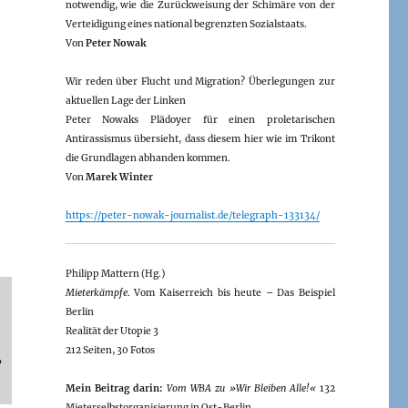
notwendig, wie die Zurückweisung der Schimäre von der
Verteidigung eines national begrenzten Sozialstaats.
Von
Peter Nowak
Wir reden über Flucht und Migration? Überlegungen zur
aktuellen Lage der Linken
Peter Nowaks Plädoyer für einen proletarischen
Antirassismus übersieht, dass diesem hier wie im Trikont
die Grundlagen abhanden kommen.
Von
Marek Winter
https://peter-nowak-journalist.de/telegraph-133134/
Philipp Mattern (Hg.)
Mieterkämpfe
. Vom Kaiserreich bis heute – Das Beispiel
Berlin
Realität der Utopie 3
212 Seiten, 30 Fotos
,
Mein Beitrag darin:
Vom WBA zu »Wir Bleiben Alle!«
132
Mieterselbstorganisierung in Ost-Berlin