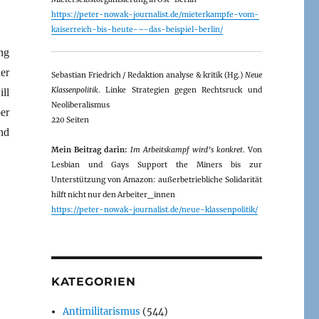
https://peter-nowak-journalist.de/mieterkampfe-vom-
kaiserreich-bis-heute-–-das-beispiel-berlin/
ng
er
Sebastian Friedrich / Redaktion analyse & kritik (Hg.)
Neue
Klassenpolitik
. Linke Strategien gegen Rechtsruck und
ll
Neoliberalismus
er
220 Seiten
nd
Mein Beitrag darin:
Im Arbeitskampf wird’s konkret
. Von
Lesbian und Gays Support the Miners bis zur
Unterstützung von Amazon: außerbetriebliche Solidarität
hilft nicht nur den Arbeiter_innen
https://peter-nowak-journalist.de/neue-klassenpolitik/
KATEGORIEN
Antimilitarismus
(544)