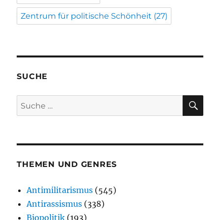
Zentrum für politische Schönheit
(27)
SUCHE
SU
Suche
nach:
THEMEN UND GENRES
Antimilitarismus
(545)
Antirassismus
(338)
Biopolitik
(193)