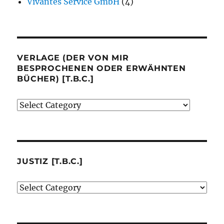
Vivantes Service GmbH
(4)
VERLAGE (DER VON MIR
BESPROCHENEN ODER ERWÄHNTEN
BÜCHER) [T.B.C.]
Verlage
(der
von
mir
besprochenen
JUSTIZ [T.B.C.]
oder
Justiz
erwähnten
[t.b.c.]
Bücher)
[t.b.c.]