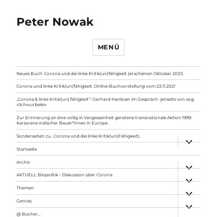
Peter Nowak
MENÜ
Neues Buch: Corona und die linke Kritik(un)fähigkeit (erschienen Oktober 2021)
Corona und linke Kritik(un)fähigkeit. Online-Buchvorstellung vom 23.11.2021
„Corona & linke Kritik(un) fähigkeit“- Gerhard Hanloser im Gespräch- jenseits von sog.
»Schwurbelei«
Zur Erinnerung an eine völlig in Vergessenheit geratene transnationale Aktion 1999:
Karawane indischer Bauer*innen in Europa
Sonderseiten zu…Corona und die linke Kritik(un)Fähigkeit).
Unterme
anzeigen
Startseite
Archiv
Unterme
anzeigen
AKTUELL: Biopolitik – Diskussion über Corona
Unterme
anzeigen
Themen
Unterme
anzeigen
Genres
Unterme
anzeigen
@ Bücher…
Unterme