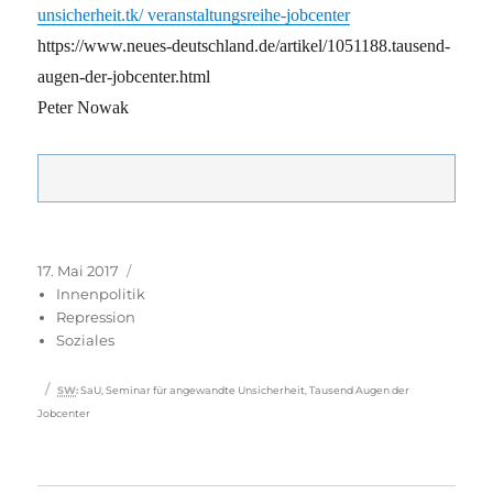
unsicherheit.tk/ veranstaltungsreihe-jobcenter
https://www.neues-deutschland.de/artikel/1051188.tausend-
augen-der-jobcenter.html
Peter Nowak
Veröffentlicht
Kategorien
17. Mai 2017
am
Innenpolitik
Repression
Soziales
Schlagwörter
SW
:
SaU
,
Seminar für angewandte Unsicherheit
,
Tausend Augen der
Jobcenter