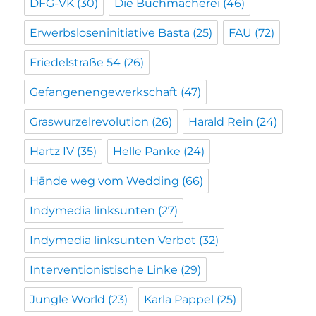
DFG-VK
(30)
Die Buchmacherei
(46)
Erwerbsloseninitiative Basta
(25)
FAU
(72)
Friedelstraße 54
(26)
Gefangenengewerkschaft
(47)
Graswurzelrevolution
(26)
Harald Rein
(24)
Hartz IV
(35)
Helle Panke
(24)
Hände weg vom Wedding
(66)
Indymedia linksunten
(27)
Indymedia linksunten Verbot
(32)
Interventionistische Linke
(29)
Jungle World
(23)
Karla Pappel
(25)