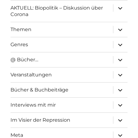
Unterme
AKTUELL: Biopolitik – Diskussion über
anzeigen
Corona
Unterme
Themen
anzeigen
Unterme
Genres
anzeigen
Unterme
@ Bücher…
anzeigen
Unterme
Veranstaltungen
anzeigen
Unterme
Bücher & Buchbeiträge
anzeigen
Unterme
Interviews mit mir
anzeigen
Unterme
Im Visier der Repression
anzeigen
Unterme
Meta