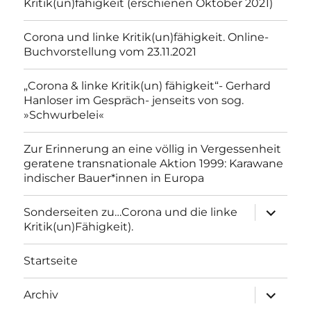
Kritik(un)fähigkeit (erschienen Oktober 2021)
Corona und linke Kritik(un)fähigkeit. Online-
Buchvorstellung vom 23.11.2021
„Corona & linke Kritik(un) fähigkeit“- Gerhard
Hanloser im Gespräch- jenseits von sog.
»Schwurbelei«
Zur Erinnerung an eine völlig in Vergessenheit
geratene transnationale Aktion 1999: Karawane
indischer Bauer*innen in Europa
Unterme
Sonderseiten zu…Corona und die linke
anzeigen
Kritik(un)Fähigkeit).
Startseite
Unterme
Archiv
anzeigen