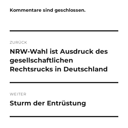
Kommentare sind geschlossen.
Beitragsnavigation
ZURÜCK
NRW-Wahl ist Ausdruck des
Vorheriger
Beitrag:
gesellschaftlichen
Rechtsrucks in Deutschland
WEITER
Sturm der Entrüstung
Nächster
Beitrag: