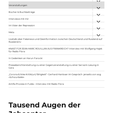
anzeigen
Veranstaltungen
Unterme
anzeigen
Bücher & Buchbeiträge
Unterme
anzeigen
Interviews mit mir
Unterme
anzeigen
Im Visier der Repression
Unterme
anzeigen
Meta
Unterme
anzeigen
Livetalk über Fakenews und Desinformation zwischen Deutschland und Russland auf
Russland.tv
KNAST FÜR JEAN-MARC ROUILLAN AUS FRANKREICH? Interview mit Wolfgang Hajek
für Radio Flora
In Gedenken an Harun Farocki
Presseberichterstattung zu einer Gegenveranstaltung zu einer Sarrazin-Lesung in
Gera
„Corona & linke Kritik(un) fähigkeit“- Gerhard Hanloser im Gespräch- jenseits von sog.
»Schwurbelei«
Antifa-Prozess in Fulda – Interview mit Radio Flora
Tausend Augen der