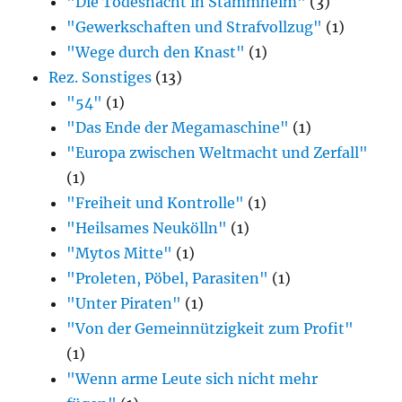
"Die Todesnacht in Stammheim"
(3)
"Gewerkschaften und Strafvollzug"
(1)
"Wege durch den Knast"
(1)
Rez. Sonstiges
(13)
"54"
(1)
"Das Ende der Megamaschine"
(1)
"Europa zwischen Weltmacht und Zerfall"
(1)
"Freiheit und Kontrolle"
(1)
"Heilsames Neukölln"
(1)
"Mytos Mitte"
(1)
"Proleten, Pöbel, Parasiten"
(1)
"Unter Piraten"
(1)
"Von der Gemeinnützigkeit zum Profit"
(1)
"Wenn arme Leute sich nicht mehr