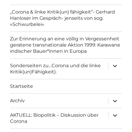
„Corona & linke Kritik(un) fähigkeit“- Gerhard
Hanloser im Gespräch- jenseits von sog.
»Schwurbelei«
Zur Erinnerung an eine völlig in Vergessenheit
geratene transnationale Aktion 1999: Karawane
indischer Bauer*innen in Europa
Unterme
Sonderseiten zu…Corona und die linke
anzeigen
Kritik(un)Fähigkeit).
Startseite
Unterme
Archiv
anzeigen
Unterme
AKTUELL: Biopolitik – Diskussion über
anzeigen
Corona