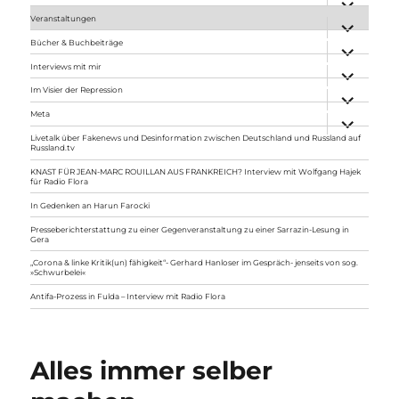
anzeigen
Veranstaltungen
Unterme
anzeigen
Bücher & Buchbeiträge
Unterme
anzeigen
Interviews mit mir
Unterme
anzeigen
Im Visier der Repression
Unterme
anzeigen
Meta
Unterme
anzeigen
Livetalk über Fakenews und Desinformation zwischen Deutschland und Russland auf
Russland.tv
KNAST FÜR JEAN-MARC ROUILLAN AUS FRANKREICH? Interview mit Wolfgang Hajek
für Radio Flora
In Gedenken an Harun Farocki
Presseberichterstattung zu einer Gegenveranstaltung zu einer Sarrazin-Lesung in
Gera
„Corona & linke Kritik(un) fähigkeit“- Gerhard Hanloser im Gespräch- jenseits von sog.
»Schwurbelei«
Antifa-Prozess in Fulda – Interview mit Radio Flora
Alles immer selber