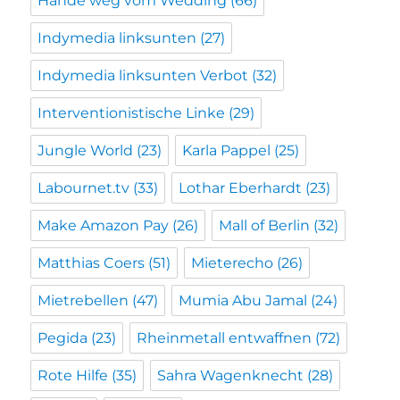
Hände weg vom Wedding
(66)
Indymedia linksunten
(27)
Indymedia linksunten Verbot
(32)
Interventionistische Linke
(29)
Jungle World
(23)
Karla Pappel
(25)
Labournet.tv
(33)
Lothar Eberhardt
(23)
Make Amazon Pay
(26)
Mall of Berlin
(32)
Matthias Coers
(51)
Mieterecho
(26)
Mietrebellen
(47)
Mumia Abu Jamal
(24)
Pegida
(23)
Rheinmetall entwaffnen
(72)
Rote Hilfe
(35)
Sahra Wagenknecht
(28)