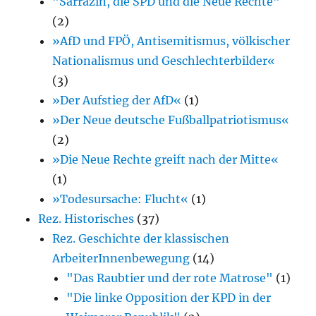
"Sarrazin, die SPD und die Neue Rechte"
(2)
»AfD und FPÖ, Antisemitismus, völkischer
Nationalismus und Geschlechterbilder«
(3)
»Der Aufstieg der AfD«
(1)
»Der Neue deutsche Fußballpatriotismus«
(2)
»Die Neue Rechte greift nach der Mitte«
(1)
»Todesursache: Flucht«
(1)
Rez. Historisches
(37)
Rez. Geschichte der klassischen
ArbeiterInnenbewegung
(14)
"Das Raubtier und der rote Matrose"
(1)
"Die linke Opposition der KPD in der