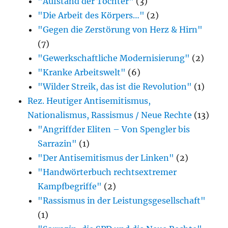
"Aufstand der Töchter"
(3)
Bücher)
"Die Arbeit des Körpers…"
(2)
"Gegen die Zerstörung von Herz & Hirn"
(7)
"Gewerkschaftliche Modernisierung"
(2)
"Kranke Arbeitswelt"
(6)
"Wilder Streik, das ist die Revolution"
(1)
Rez. Heutiger Antisemitismus,
Nationalismus, Rassismus / Neue Rechte
(13)
"Angriffder Eliten – Von Spengler bis
Sarrazin"
(1)
"Der Antisemitismus der Linken"
(2)
"Handwörterbuch rechtsextremer
Kampfbegriffe"
(2)
"Rassismus in der Leistungsgesellschaft"
(1)