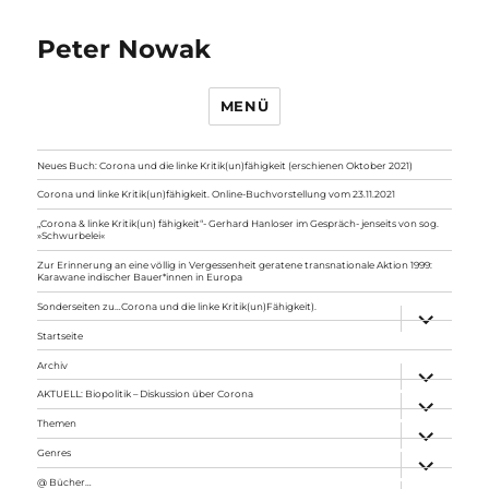
Peter Nowak
MENÜ
Neues Buch: Corona und die linke Kritik(un)fähigkeit (erschienen Oktober 2021)
Corona und linke Kritik(un)fähigkeit. Online-Buchvorstellung vom 23.11.2021
„Corona & linke Kritik(un) fähigkeit“- Gerhard Hanloser im Gespräch- jenseits von sog.
»Schwurbelei«
Zur Erinnerung an eine völlig in Vergessenheit geratene transnationale Aktion 1999:
Karawane indischer Bauer*innen in Europa
Sonderseiten zu…Corona und die linke Kritik(un)Fähigkeit).
Unterme
anzeigen
Startseite
Archiv
Unterme
anzeigen
AKTUELL: Biopolitik – Diskussion über Corona
Unterme
anzeigen
Themen
Unterme
anzeigen
Genres
Unterme
anzeigen
@ Bücher…
Unterme