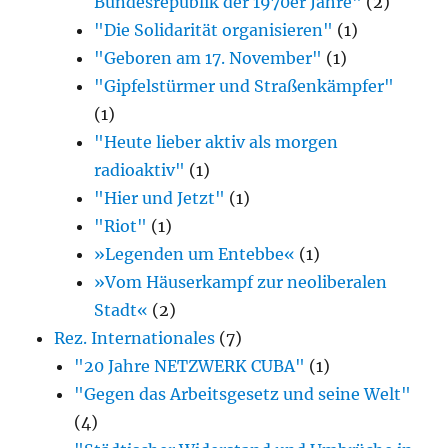
Bundesrepublik der 1970er Jahre"
(2)
"Die Solidarität organisieren"
(1)
"Geboren am 17. November"
(1)
"Gipfelstürmer und Straßenkämpfer"
(1)
"Heute lieber aktiv als morgen
radioaktiv"
(1)
"Hier und Jetzt"
(1)
"Riot"
(1)
»Legenden um Entebbe«
(1)
»Vom Häuserkampf zur neoliberalen
Stadt«
(2)
Rez. Internationales
(7)
"20 Jahre NETZWERK CUBA"
(1)
"Gegen das Arbeitsgesetz und seine Welt"
(4)