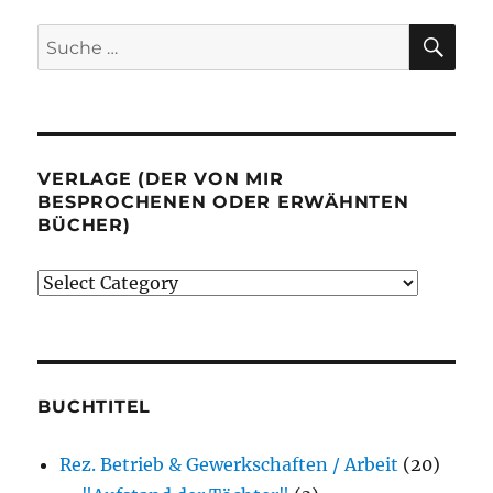
SU
Suche
nach:
VERLAGE (DER VON MIR
BESPROCHENEN ODER ERWÄHNTEN
BÜCHER)
Verlage
(der
von
mir
besprochenen
BUCHTITEL
oder
Rez. Betrieb & Gewerkschaften / Arbeit
(20)
erwähnten