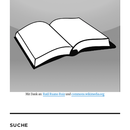
Mit Dank an:
Raúl Ruano Ruiz
und
commons.wikimedia.org
SUCHE