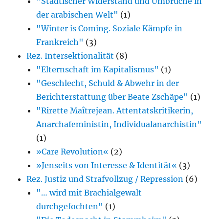
"Städtischer Widerstand und Umbrüche in
der arabischen Welt"
(1)
"Winter is Coming. Soziale Kämpfe in
Frankreich"
(3)
Rez. Intersektionalität
(8)
"Elternschaft im Kapitalismus"
(1)
"Geschlecht, Schuld & Abwehr in der
Berichterstattung über Beate Zschäpe"
(1)
"Rirette Maîtrejean. Attentatskritikerin,
Anarcha­feministin, Individualanarchistin"
(1)
»Care Revolution«
(2)
»Jenseits von Interesse & Identität«
(3)
Rez. Justiz und Strafvollzug / Repression
(6)
"… wird mit Brachialgewalt
durchgefochten"
(1)