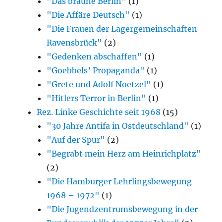
"Das braune Berlin"
(1)
"Die Affäre Deutsch"
(1)
"Die Frauen der Lagergemeinschaften
Ravensbrück"
(2)
"Gedenken abschaffen"
(1)
"Goebbels’ Propaganda"
(1)
"Grete und Adolf Noetzel"
(1)
"Hitlers Terror in Berlin"
(1)
Rez. Linke Geschichte seit 1968
(15)
"30 Jahre Antifa in Ostdeutschland"
(1)
"Auf der Spur"
(2)
"Begrabt mein Herz am Heinrichplatz"
(2)
"Die Hamburger Lehrlingsbewegung
1968 – 1972"
(1)
"Die Jugendzentrumsbewegung in der