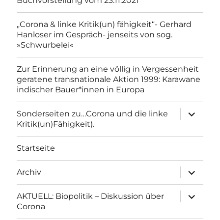
Buchvorstellung vom 23.11.2021
„Corona & linke Kritik(un) fähigkeit“- Gerhard
Hanloser im Gespräch- jenseits von sog.
»Schwurbelei«
Zur Erinnerung an eine völlig in Vergessenheit
geratene transnationale Aktion 1999: Karawane
indischer Bauer*innen in Europa
Unterme
Sonderseiten zu…Corona und die linke
anzeigen
Kritik(un)Fähigkeit).
Startseite
Unterme
Archiv
anzeigen
Unterme
AKTUELL: Biopolitik – Diskussion über
anzeigen
Corona