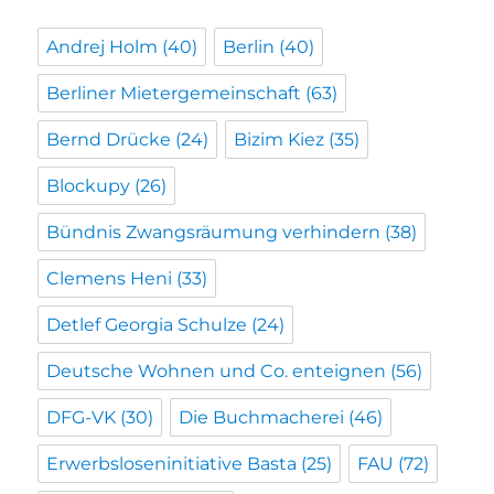
Andrej Holm
(40)
Berlin
(40)
Berliner Mietergemeinschaft
(63)
Bernd Drücke
(24)
Bizim Kiez
(35)
Blockupy
(26)
Bündnis Zwangsräumung verhindern
(38)
Clemens Heni
(33)
Detlef Georgia Schulze
(24)
Deutsche Wohnen und Co. enteignen
(56)
DFG-VK
(30)
Die Buchmacherei
(46)
Erwerbsloseninitiative Basta
(25)
FAU
(72)