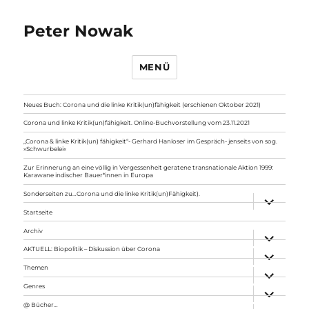
Peter Nowak
MENÜ
Neues Buch: Corona und die linke Kritik(un)fähigkeit (erschienen Oktober 2021)
Corona und linke Kritik(un)fähigkeit. Online-Buchvorstellung vom 23.11.2021
„Corona & linke Kritik(un) fähigkeit“- Gerhard Hanloser im Gespräch- jenseits von sog.
»Schwurbelei«
Zur Erinnerung an eine völlig in Vergessenheit geratene transnationale Aktion 1999:
Karawane indischer Bauer*innen in Europa
Sonderseiten zu…Corona und die linke Kritik(un)Fähigkeit).
Unterme
anzeigen
Startseite
Archiv
Unterme
anzeigen
AKTUELL: Biopolitik – Diskussion über Corona
Unterme
anzeigen
Themen
Unterme
anzeigen
Genres
Unterme
anzeigen
@ Bücher…
Unterme