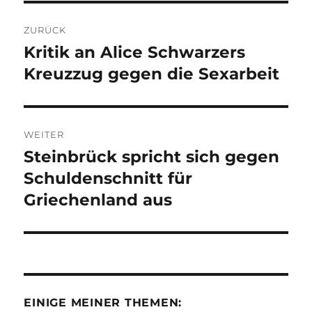
Beitragsnavigation
ZURÜCK
Kritik an Alice Schwarzers
Vorheriger
Beitrag:
Kreuzzug gegen die Sexarbeit
WEITER
Steinbrück spricht sich gegen
Nächster
Beitrag:
Schuldenschnitt für
Griechenland aus
EINIGE MEINER THEMEN: