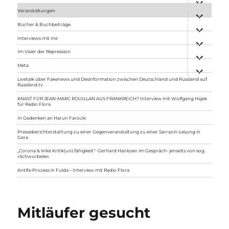
anzeigen
Veranstaltungen
Unterme
anzeigen
Bücher & Buchbeiträge
Unterme
anzeigen
Interviews mit mir
Unterme
anzeigen
Im Visier der Repression
Unterme
anzeigen
Meta
Unterme
anzeigen
Livetalk über Fakenews und Desinformation zwischen Deutschland und Russland auf
Russland.tv
KNAST FÜR JEAN-MARC ROUILLAN AUS FRANKREICH? Interview mit Wolfgang Hajek
für Radio Flora
In Gedenken an Harun Farocki
Presseberichterstattung zu einer Gegenveranstaltung zu einer Sarrazin-Lesung in
Gera
„Corona & linke Kritik(un) fähigkeit“- Gerhard Hanloser im Gespräch- jenseits von sog.
»Schwurbelei«
Antifa-Prozess in Fulda – Interview mit Radio Flora
Mitläufer gesucht