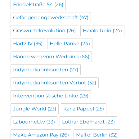
Friedelstraße 54
(26)
Gefangenengewerkschaft
(47)
Graswurzelrevolution
(26)
Harald Rein
(24)
Hartz IV
(35)
Helle Panke
(24)
Hände weg vom Wedding
(66)
Indymedia linksunten
(27)
Indymedia linksunten Verbot
(32)
Interventionistische Linke
(29)
Jungle World
(23)
Karla Pappel
(25)
Labournet.tv
(33)
Lothar Eberhardt
(23)
Make Amazon Pay
(26)
Mall of Berlin
(32)