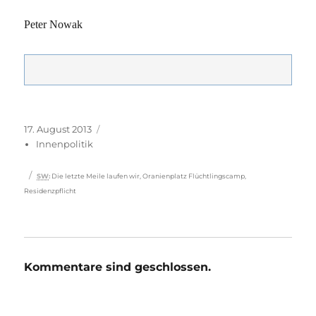
Peter Nowak
Veröffentlicht
Kategorien
17. August 2013
am
Innenpolitik
Schlagwörter
SW
:
Die letzte Meile laufen wir
,
Oranienplatz Flüchtlingscamp
,
Residenzpflicht
Kommentare sind geschlossen.