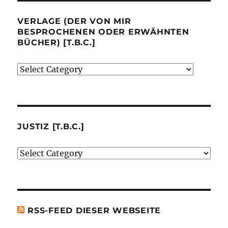
VERLAGE (DER VON MIR
BESPROCHENEN ODER ERWÄHNTEN
BÜCHER) [T.B.C.]
Verlage
(der
von
mir
besprochenen
JUSTIZ [T.B.C.]
oder
Justiz
erwähnten
[t.b.c.]
Bücher)
[t.b.c.]
RSS-FEED DIESER WEBSEITE