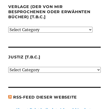
VERLAGE (DER VON MIR
BESPROCHENEN ODER ERWÄHNTEN
BÜCHER) [T.B.C.]
Verlage
(der
von
mir
besprochenen
JUSTIZ [T.B.C.]
oder
Justiz
erwähnten
[t.b.c.]
Bücher)
[t.b.c.]
RSS-FEED DIESER WEBSEITE