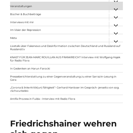
anzeigen
Veranstaltungen
Unterme
anzeigen
Bücher & Buchbeiträge
Unterme
anzeigen
Interviews mit mir
Unterme
anzeigen
Im Visier der Repression
Unterme
anzeigen
Meta
Unterme
anzeigen
Livetalk über Fakenews und Desinformation zwischen Deutschland und Russland auf
Russland.tv
KNAST FÜR JEAN-MARC ROUILLAN AUS FRANKREICH? Interview mit Wolfgang Hajek
für Radio Flora
In Gedenken an Harun Farocki
Presseberichterstattung zu einer Gegenveranstaltung zu einer Sarrazin-Lesung in
Gera
„Corona & linke Kritik(un) fähigkeit“- Gerhard Hanloser im Gespräch- jenseits von sog.
»Schwurbelei«
Antifa-Prozess in Fulda – Interview mit Radio Flora
Friedrichshainer wehren