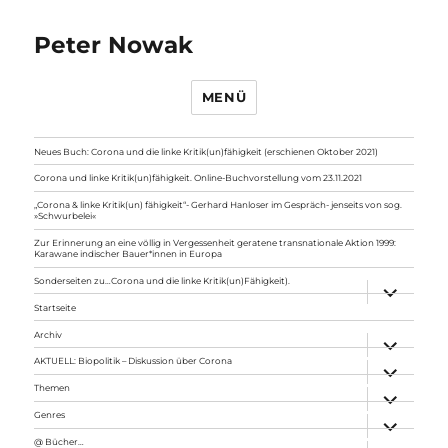
Peter Nowak
MENÜ
Neues Buch: Corona und die linke Kritik(un)fähigkeit (erschienen Oktober 2021)
Corona und linke Kritik(un)fähigkeit. Online-Buchvorstellung vom 23.11.2021
„Corona & linke Kritik(un) fähigkeit“- Gerhard Hanloser im Gespräch- jenseits von sog.
»Schwurbelei«
Zur Erinnerung an eine völlig in Vergessenheit geratene transnationale Aktion 1999:
Karawane indischer Bauer*innen in Europa
Sonderseiten zu…Corona und die linke Kritik(un)Fähigkeit).
Unterme
anzeigen
Startseite
Archiv
Unterme
anzeigen
AKTUELL: Biopolitik – Diskussion über Corona
Unterme
anzeigen
Themen
Unterme
anzeigen
Genres
Unterme
anzeigen
@ Bücher…
Unterme