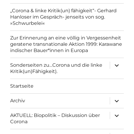
„Corona & linke Kritik(un) fähigkeit“- Gerhard
Hanloser im Gespräch- jenseits von sog.
»Schwurbelei«
Zur Erinnerung an eine völlig in Vergessenheit
geratene transnationale Aktion 1999: Karawane
indischer Bauer*innen in Europa
Unterme
Sonderseiten zu…Corona und die linke
anzeigen
Kritik(un)Fähigkeit).
Startseite
Unterme
Archiv
anzeigen
Unterme
AKTUELL: Biopolitik – Diskussion über
anzeigen
Corona