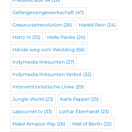
Friedelstraße 54
(26)
Gefangenengewerkschaft
(47)
Graswurzelrevolution
(26)
Harald Rein
(24)
Hartz IV
(35)
Helle Panke
(24)
Hände weg vom Wedding
(66)
Indymedia linksunten
(27)
Indymedia linksunten Verbot
(32)
Interventionistische Linke
(29)
Jungle World
(23)
Karla Pappel
(25)
Labournet.tv
(33)
Lothar Eberhardt
(23)
Make Amazon Pay
(26)
Mall of Berlin
(32)