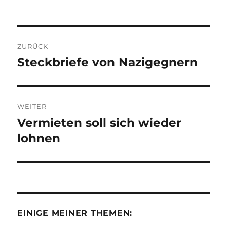
Beitragsnavigation
ZURÜCK
Steckbriefe von Nazigegnern
Vorheriger
Beitrag:
WEITER
Vermieten soll sich wieder
Nächster
Beitrag:
lohnen
EINIGE MEINER THEMEN: