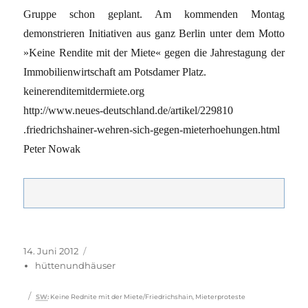
Gruppe schon geplant. Am kommenden Montag
demonstrieren Initiativen aus ganz Berlin unter dem Motto
»Keine Rendite mit der Miete« gegen die Jahrestagung der
Immobilienwirtschaft am Potsdamer Platz.
keinerenditemitdermiete.org
http://www.neues-deutschland.de/artikel/229810
.friedrichshainer-wehren-sich-gegen-mieterhoehungen.html
Peter Nowak
Veröffentlicht
Kategorien
14. Juni 2012
am
hüttenundhäuser
Schlagwörter
SW
:
Keine Rednite mit der Miete/Friedrichshain
,
Mieterproteste