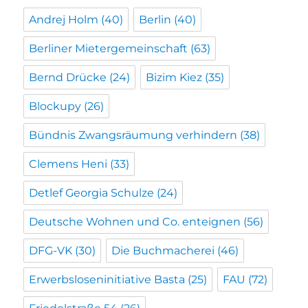
Andrej Holm
(40)
Berlin
(40)
Berliner Mietergemeinschaft
(63)
Bernd Drücke
(24)
Bizim Kiez
(35)
Blockupy
(26)
Bündnis Zwangsräumung verhindern
(38)
Clemens Heni
(33)
Detlef Georgia Schulze
(24)
Deutsche Wohnen und Co. enteignen
(56)
DFG-VK
(30)
Die Buchmacherei
(46)
Erwerbsloseninitiative Basta
(25)
FAU
(72)