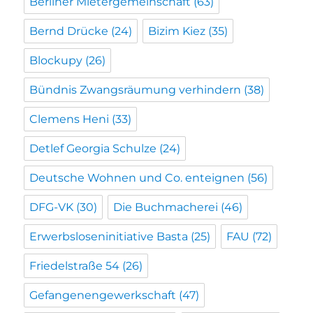
Berliner Mietergemeinschaft
(63)
Bernd Drücke
(24)
Bizim Kiez
(35)
Blockupy
(26)
Bündnis Zwangsräumung verhindern
(38)
Clemens Heni
(33)
Detlef Georgia Schulze
(24)
Deutsche Wohnen und Co. enteignen
(56)
DFG-VK
(30)
Die Buchmacherei
(46)
Erwerbsloseninitiative Basta
(25)
FAU
(72)
Friedelstraße 54
(26)
Gefangenengewerkschaft
(47)