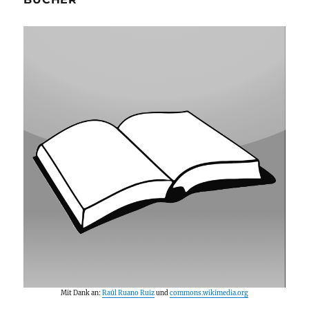
Mit Dank an:
Raúl Ruano Ruiz
und
commons.wikimedia.org