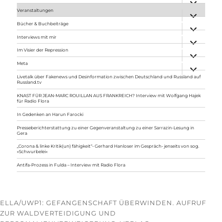
anzeigen
Veranstaltungen
Unterme
anzeigen
Bücher & Buchbeiträge
Unterme
anzeigen
Interviews mit mir
Unterme
anzeigen
Im Visier der Repression
Unterme
anzeigen
Meta
Unterme
anzeigen
Livetalk über Fakenews und Desinformation zwischen Deutschland und Russland auf
Russland.tv
KNAST FÜR JEAN-MARC ROUILLAN AUS FRANKREICH? Interview mit Wolfgang Hajek
für Radio Flora
In Gedenken an Harun Farocki
Presseberichterstattung zu einer Gegenveranstaltung zu einer Sarrazin-Lesung in
Gera
„Corona & linke Kritik(un) fähigkeit“- Gerhard Hanloser im Gespräch- jenseits von sog.
»Schwurbelei«
Antifa-Prozess in Fulda – Interview mit Radio Flora
ELLA/UWP1: GEFANGENSCHAFT ÜBERWINDEN. AUFRUF
ZUR WALDVERTEIDIGUNG UND