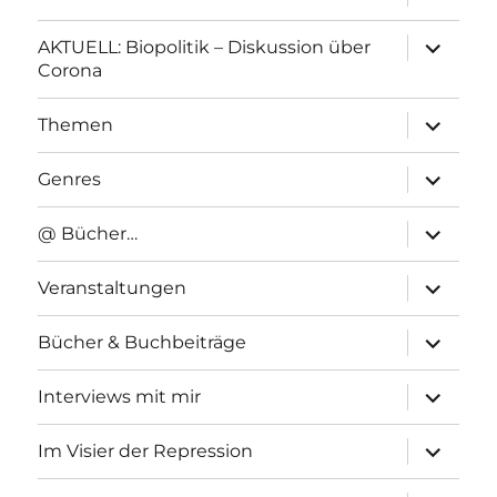
anzeigen
Unterme
AKTUELL: Biopolitik – Diskussion über
anzeigen
Corona
Unterme
Themen
anzeigen
Unterme
Genres
anzeigen
Unterme
@ Bücher…
anzeigen
Unterme
Veranstaltungen
anzeigen
Unterme
Bücher & Buchbeiträge
anzeigen
Unterme
Interviews mit mir
anzeigen
Unterme
Im Visier der Repression
anzeigen