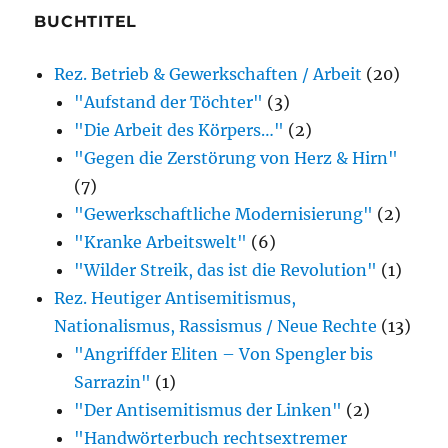
besprochenen
BUCHTITEL
oder
Rez. Betrieb & Gewerkschaften / Arbeit
(20)
erwähnten
"Aufstand der Töchter"
(3)
Bücher)
"Die Arbeit des Körpers…"
(2)
"Gegen die Zerstörung von Herz & Hirn"
(7)
"Gewerkschaftliche Modernisierung"
(2)
"Kranke Arbeitswelt"
(6)
"Wilder Streik, das ist die Revolution"
(1)
Rez. Heutiger Antisemitismus,
Nationalismus, Rassismus / Neue Rechte
(13)
"Angriffder Eliten – Von Spengler bis
Sarrazin"
(1)
"Der Antisemitismus der Linken"
(2)
"Handwörterbuch rechtsextremer