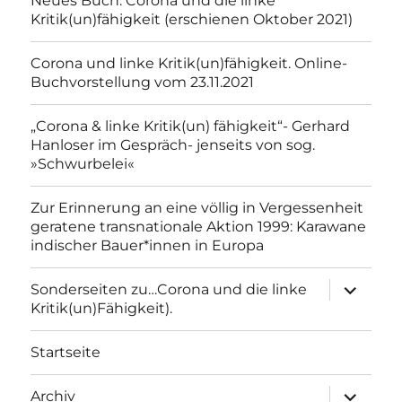
Neues Buch: Corona und die linke
Kritik(un)fähigkeit (erschienen Oktober 2021)
Corona und linke Kritik(un)fähigkeit. Online-
Buchvorstellung vom 23.11.2021
„Corona & linke Kritik(un) fähigkeit“- Gerhard
Hanloser im Gespräch- jenseits von sog.
»Schwurbelei«
Zur Erinnerung an eine völlig in Vergessenheit
geratene transnationale Aktion 1999: Karawane
indischer Bauer*innen in Europa
Unterme
Sonderseiten zu…Corona und die linke
anzeigen
Kritik(un)Fähigkeit).
Startseite
Unterme
Archiv