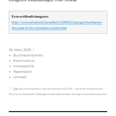
Erstveröffentlichungsort:
https://www.nd-aktuell.de/artikel/1190026.leipziger-buchmesse-
den-staat-in-die-schranken-weisen.html
Veröffentlicht
Kategorien
26. März 2025
am
Buchrezensionen
Feminismus
Innenpolitik
Repression
Umwelt
Schlagwörter
SW
:
die einschüchtern und verschleiern will
,
Ella – von einer Staatsmacht
,
Ella Danni
,
Ella/UWP1
,
Gefangenschaft überwinden
,
Verlag Graswurzelrevolution