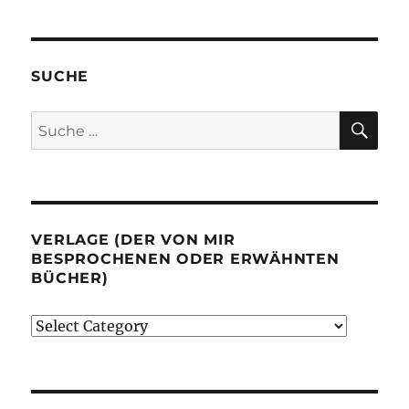
SUCHE
SU
Suche
nach:
VERLAGE (DER VON MIR
BESPROCHENEN ODER ERWÄHNTEN
BÜCHER)
Verlage
(der
von
mir