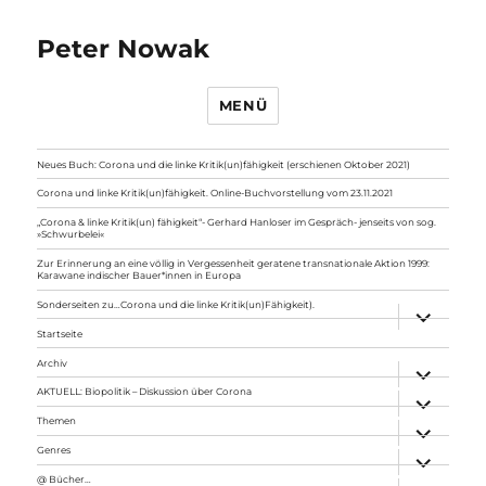
Peter Nowak
MENÜ
Neues Buch: Corona und die linke Kritik(un)fähigkeit (erschienen Oktober 2021)
Corona und linke Kritik(un)fähigkeit. Online-Buchvorstellung vom 23.11.2021
„Corona & linke Kritik(un) fähigkeit“- Gerhard Hanloser im Gespräch- jenseits von sog.
»Schwurbelei«
Zur Erinnerung an eine völlig in Vergessenheit geratene transnationale Aktion 1999:
Karawane indischer Bauer*innen in Europa
Sonderseiten zu…Corona und die linke Kritik(un)Fähigkeit).
Unterme
anzeigen
Startseite
Archiv
Unterme
anzeigen
AKTUELL: Biopolitik – Diskussion über Corona
Unterme
anzeigen
Themen
Unterme
anzeigen
Genres
Unterme
anzeigen
@ Bücher…
Unterme