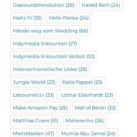
Graswurzelrevolution
(26)
Harald Rein
(24)
Hartz IV
(35)
Helle Panke
(24)
Hände weg vom Wedding
(66)
Indymedia linksunten
(27)
Indymedia linksunten Verbot
(32)
Interventionistische Linke
(29)
Jungle World
(23)
Karla Pappel
(25)
Labournet.tv
(33)
Lothar Eberhardt
(23)
Make Amazon Pay
(26)
Mall of Berlin
(32)
Matthias Coers
(51)
Mieterecho
(26)
Mietrebellen
(47)
Mumia Abu Jamal
(24)