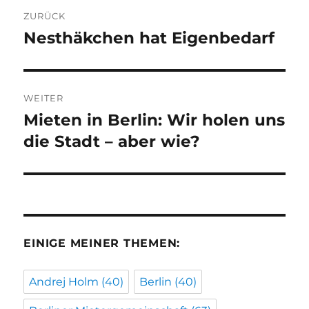
Beitragsnavigation
ZURÜCK
Nesthäkchen hat Eigenbedarf
Vorheriger
Beitrag:
WEITER
Mieten in Berlin: Wir holen uns
Nächster
Beitrag:
die Stadt – aber wie?
EINIGE MEINER THEMEN:
Andrej Holm
(40)
Berlin
(40)