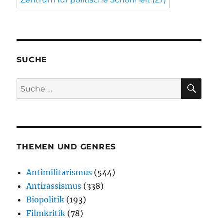
SUCHE
SU
Suche
nach:
THEMEN UND GENRES
Antimilitarismus
(544)
Antirassismus
(338)
Biopolitik
(193)
Filmkritik
(78)