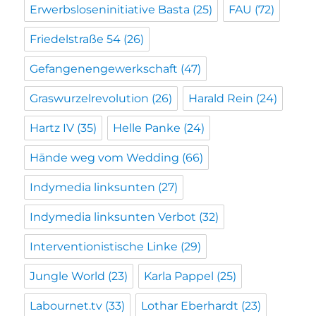
Erwerbsloseninitiative Basta
(25)
FAU
(72)
Friedelstraße 54
(26)
Gefangenengewerkschaft
(47)
Graswurzelrevolution
(26)
Harald Rein
(24)
Hartz IV
(35)
Helle Panke
(24)
Hände weg vom Wedding
(66)
Indymedia linksunten
(27)
Indymedia linksunten Verbot
(32)
Interventionistische Linke
(29)
Jungle World
(23)
Karla Pappel
(25)
Labournet.tv
(33)
Lothar Eberhardt
(23)