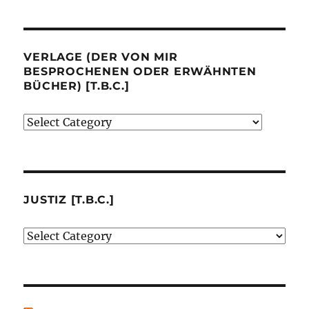
VERLAGE (DER VON MIR
BESPROCHENEN ODER ERWÄHNTEN
BÜCHER) [T.B.C.]
Verlage
(der
von
mir
besprochenen
JUSTIZ [T.B.C.]
oder
Justiz
erwähnten
[t.b.c.]
Bücher)
[t.b.c.]