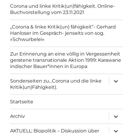
Corona und linke Kritik(un)fähigkeit. Online-
Buchvorstellung vom 23.11.2021
„Corona & linke Kritik(un) fähigkeit“- Gerhard
Hanloser im Gespräch- jenseits von sog.
»Schwurbelei«
Zur Erinnerung an eine völlig in Vergessenheit
geratene transnationale Aktion 1999: Karawane
indischer Bauer*innen in Europa
Unterme
Sonderseiten zu…Corona und die linke
anzeigen
Kritik(un)Fähigkeit).
Startseite
Unterme
Archiv
anzeigen
Unterme
AKTUELL: Biopolitik – Diskussion über