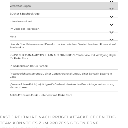
anzeigen
Veranstaltungen
Unterme
anzeigen
Bücher & Buchbeiträge
Unterme
anzeigen
Interviews mit mir
Unterme
anzeigen
Im Visier der Repression
Unterme
anzeigen
Meta
Unterme
anzeigen
Livetalk über Fakenews und Desinformation zwischen Deutschland und Russland auf
Russland.tv
KNAST FÜR JEAN-MARC ROUILLAN AUS FRANKREICH? Interview mit Wolfgang Hajek
für Radio Flora
In Gedenken an Harun Farocki
Presseberichterstattung zu einer Gegenveranstaltung zu einer Sarrazin-Lesung in
Gera
„Corona & linke Kritik(un) fähigkeit“- Gerhard Hanloser im Gespräch- jenseits von sog.
»Schwurbelei«
Antifa-Prozess in Fulda – Interview mit Radio Flora
FAST DREI JAHRE NACH PRÜGELATTACKE GEGEN ZDF-
TEAM KÖNNTE ES ZUM PROZESS GEGEN FÜNF