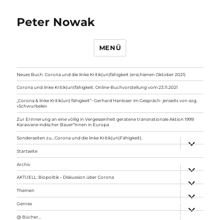
Peter Nowak
MENÜ
Neues Buch: Corona und die linke Kritik(un)fähigkeit (erschienen Oktober 2021)
Corona und linke Kritik(un)fähigkeit. Online-Buchvorstellung vom 23.11.2021
„Corona & linke Kritik(un) fähigkeit“- Gerhard Hanloser im Gespräch- jenseits von sog.
»Schwurbelei«
Zur Erinnerung an eine völlig in Vergessenheit geratene transnationale Aktion 1999:
Karawane indischer Bauer*innen in Europa
Sonderseiten zu…Corona und die linke Kritik(un)Fähigkeit).
Unterme
anzeigen
Startseite
Archiv
Unterme
anzeigen
AKTUELL: Biopolitik – Diskussion über Corona
Unterme
anzeigen
Themen
Unterme
anzeigen
Genres
Unterme
anzeigen
@ Bücher…
Unterme