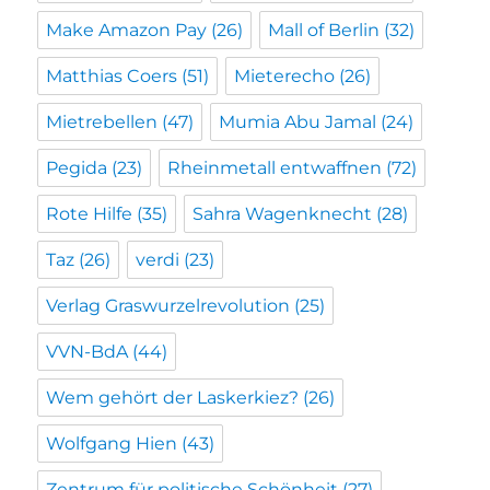
Make Amazon Pay
(26)
Mall of Berlin
(32)
Matthias Coers
(51)
Mieterecho
(26)
Mietrebellen
(47)
Mumia Abu Jamal
(24)
Pegida
(23)
Rheinmetall entwaffnen
(72)
Rote Hilfe
(35)
Sahra Wagenknecht
(28)
Taz
(26)
verdi
(23)
Verlag Graswurzelrevolution
(25)
VVN-BdA
(44)
Wem gehört der Laskerkiez?
(26)
Wolfgang Hien
(43)
Zentrum für politische Schönheit
(27)