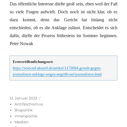
Das öffentliche Interesse dürfte groß sein, eben weil der Fall
so viele Fragen aufwirft. Doch noch ist nicht klar, ob es
dazu kommt, denn das Gericht hat bislang nicht
entschieden, ob es die Anklage zulässt. Entscheidet es sich
dafür, dürfte der Prozess frühestens im Sommer beginnen.
Peter Nowak
Erstveröffentlichungsort:
https://www.nd-aktuell.de/artikel/1170064.gewalt-gegen-
journalisten-anklage-wegen-angriffs-auf-journalisten.html
Veröffentlicht
Kategorien
12. Januar 2023
am
Antifaschismus
Biopolitik
Innenpolitik
Medien