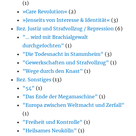
(1)
»Care Revolution«
(2)
»Jenseits von Interesse & Identität«
(3)
Rez. Justiz und Strafvollzug / Repression
(6)
"… wird mit Brachialgewalt
durchgefochten"
(1)
"Die Todesnacht in Stammheim"
(3)
"Gewerkschaften und Strafvollzug"
(1)
"Wege durch den Knast"
(1)
Rez. Sonstiges
(13)
"54"
(1)
"Das Ende der Megamaschine"
(1)
"Europa zwischen Weltmacht und Zerfall"
(1)
"Freiheit und Kontrolle"
(1)
"Heilsames Neukölln"
(1)