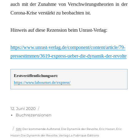
auch mit der Zunahme von Verschwörungstheorien in der
Corona-Krise verstärkt zu beobachten ist.
Hinweis auf diese Rezension beim Unrast-Verlag:
https://www.unrast-verlag.de/component/content/article/79-
pressestimmen/3619-express-ueber-die-dynamik-der-revolte
Erstveröffentlichungsort:
https://www.labournet.de/express/
Veröffentlicht
Kategorien
12. Juni 2020
am
Buchrezensionen
Schlagwörter
SW
:
Der kommende Aufstand
,
Die Dynamik der Revolte
,
Eric Hazan
,
Eric
Hazan Die Dynamik der Revolte
,
Verlag La Fabrique Éditions