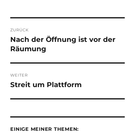
Beitragsnavigation
ZURÜCK
Nach der Öffnung ist vor der
Vorheriger
Beitrag:
Räumung
WEITER
Streit um Plattform
Nächster
Beitrag:
EINIGE MEINER THEMEN: