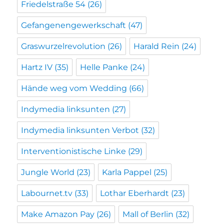
Friedelstraße 54
(26)
Gefangenengewerkschaft
(47)
Graswurzelrevolution
(26)
Harald Rein
(24)
Hartz IV
(35)
Helle Panke
(24)
Hände weg vom Wedding
(66)
Indymedia linksunten
(27)
Indymedia linksunten Verbot
(32)
Interventionistische Linke
(29)
Jungle World
(23)
Karla Pappel
(25)
Labournet.tv
(33)
Lothar Eberhardt
(23)
Make Amazon Pay
(26)
Mall of Berlin
(32)