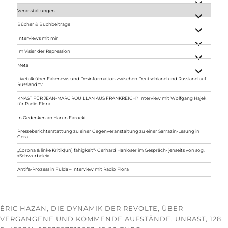
anzeigen
Veranstaltungen
Unterme
anzeigen
Bücher & Buchbeiträge
Unterme
anzeigen
Interviews mit mir
Unterme
anzeigen
Im Visier der Repression
Unterme
anzeigen
Meta
Unterme
anzeigen
Livetalk über Fakenews und Desinformation zwischen Deutschland und Russland auf
Russland.tv
KNAST FÜR JEAN-MARC ROUILLAN AUS FRANKREICH? Interview mit Wolfgang Hajek
für Radio Flora
In Gedenken an Harun Farocki
Presseberichterstattung zu einer Gegenveranstaltung zu einer Sarrazin-Lesung in
Gera
„Corona & linke Kritik(un) fähigkeit“- Gerhard Hanloser im Gespräch- jenseits von sog.
»Schwurbelei«
Antifa-Prozess in Fulda – Interview mit Radio Flora
ÉRIC HAZAN, DIE DYNAMIK DER REVOLTE, ÜBER
VERGANGENE UND KOMMENDE AUFSTÄNDE, UNRAST, 128