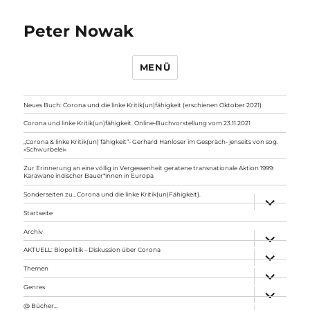
Peter Nowak
MENÜ
Neues Buch: Corona und die linke Kritik(un)fähigkeit (erschienen Oktober 2021)
Corona und linke Kritik(un)fähigkeit. Online-Buchvorstellung vom 23.11.2021
„Corona & linke Kritik(un) fähigkeit“- Gerhard Hanloser im Gespräch- jenseits von sog.
»Schwurbelei«
Zur Erinnerung an eine völlig in Vergessenheit geratene transnationale Aktion 1999:
Karawane indischer Bauer*innen in Europa
Sonderseiten zu…Corona und die linke Kritik(un)Fähigkeit).
Unterme
anzeigen
Startseite
Archiv
Unterme
anzeigen
AKTUELL: Biopolitik – Diskussion über Corona
Unterme
anzeigen
Themen
Unterme
anzeigen
Genres
Unterme
anzeigen
@ Bücher…
Unterme