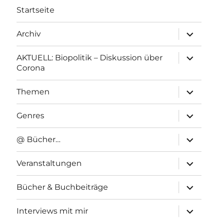
Startseite
Unterme
Archiv
anzeigen
Unterme
AKTUELL: Biopolitik – Diskussion über
anzeigen
Corona
Unterme
Themen
anzeigen
Unterme
Genres
anzeigen
Unterme
@ Bücher…
anzeigen
Unterme
Veranstaltungen
anzeigen
Unterme
Bücher & Buchbeiträge
anzeigen
Unterme
Interviews mit mir
anzeigen