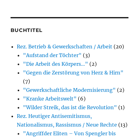
(der
von
mir
besprochenen
BUCHTITEL
oder
Rez. Betrieb & Gewerkschaften / Arbeit
(20)
erwähnten
"Aufstand der Töchter"
(3)
Bücher)
"Die Arbeit des Körpers…"
(2)
"Gegen die Zerstörung von Herz & Hirn"
(7)
"Gewerkschaftliche Modernisierung"
(2)
"Kranke Arbeitswelt"
(6)
"Wilder Streik, das ist die Revolution"
(1)
Rez. Heutiger Antisemitismus,
Nationalismus, Rassismus / Neue Rechte
(13)
"Angriffder Eliten – Von Spengler bis