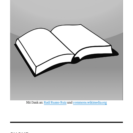
Mit Dank an:
Raúl Ruano Ruiz
und
commons.wikimedia.org