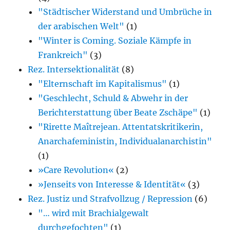
"Städtischer Widerstand und Umbrüche in
der arabischen Welt"
(1)
"Winter is Coming. Soziale Kämpfe in
Frankreich"
(3)
Rez. Intersektionalität
(8)
"Elternschaft im Kapitalismus"
(1)
"Geschlecht, Schuld & Abwehr in der
Berichterstattung über Beate Zschäpe"
(1)
"Rirette Maîtrejean. Attentatskritikerin,
Anarcha­feministin, Individualanarchistin"
(1)
»Care Revolution«
(2)
»Jenseits von Interesse & Identität«
(3)
Rez. Justiz und Strafvollzug / Repression
(6)
"… wird mit Brachialgewalt
durchgefochten"
(1)