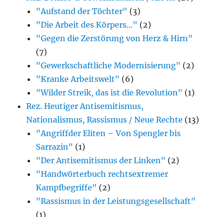
"Aufstand der Töchter"
(3)
Bücher)
"Die Arbeit des Körpers…"
(2)
"Gegen die Zerstörung von Herz & Hirn"
(7)
"Gewerkschaftliche Modernisierung"
(2)
"Kranke Arbeitswelt"
(6)
"Wilder Streik, das ist die Revolution"
(1)
Rez. Heutiger Antisemitismus,
Nationalismus, Rassismus / Neue Rechte
(13)
"Angriffder Eliten – Von Spengler bis
Sarrazin"
(1)
"Der Antisemitismus der Linken"
(2)
"Handwörterbuch rechtsextremer
Kampfbegriffe"
(2)
"Rassismus in der Leistungsgesellschaft"
(1)