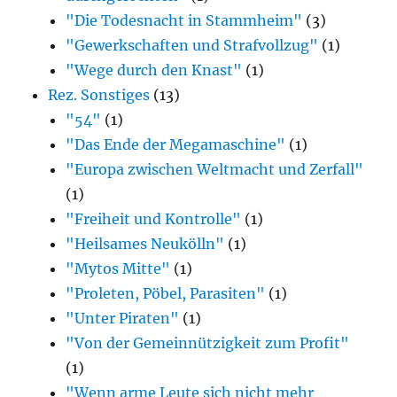
"Die Todesnacht in Stammheim"
(3)
"Gewerkschaften und Strafvollzug"
(1)
"Wege durch den Knast"
(1)
Rez. Sonstiges
(13)
"54"
(1)
"Das Ende der Megamaschine"
(1)
"Europa zwischen Weltmacht und Zerfall"
(1)
"Freiheit und Kontrolle"
(1)
"Heilsames Neukölln"
(1)
"Mytos Mitte"
(1)
"Proleten, Pöbel, Parasiten"
(1)
"Unter Piraten"
(1)
"Von der Gemeinnützigkeit zum Profit"
(1)
"Wenn arme Leute sich nicht mehr