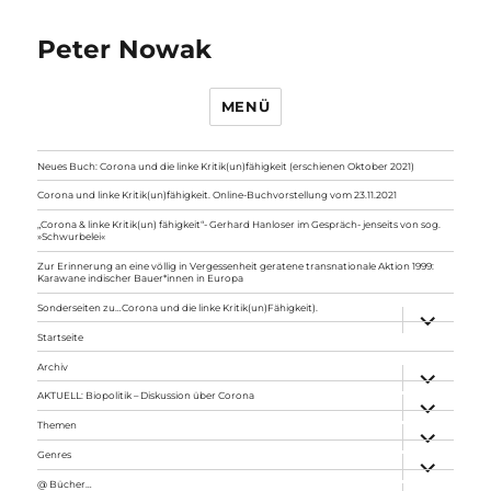
Peter Nowak
MENÜ
Neues Buch: Corona und die linke Kritik(un)fähigkeit (erschienen Oktober 2021)
Corona und linke Kritik(un)fähigkeit. Online-Buchvorstellung vom 23.11.2021
„Corona & linke Kritik(un) fähigkeit“- Gerhard Hanloser im Gespräch- jenseits von sog.
»Schwurbelei«
Zur Erinnerung an eine völlig in Vergessenheit geratene transnationale Aktion 1999:
Karawane indischer Bauer*innen in Europa
Sonderseiten zu…Corona und die linke Kritik(un)Fähigkeit).
Unterme
anzeigen
Startseite
Archiv
Unterme
anzeigen
AKTUELL: Biopolitik – Diskussion über Corona
Unterme
anzeigen
Themen
Unterme
anzeigen
Genres
Unterme
anzeigen
@ Bücher…
Unterme