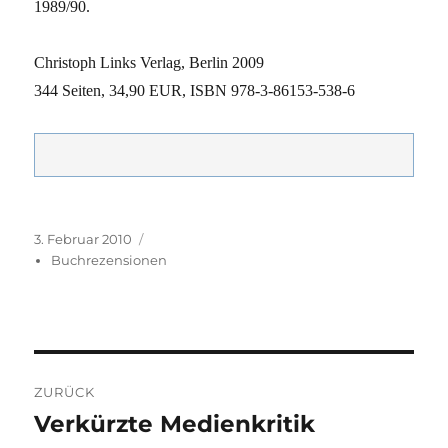
1989/90.
Christoph Links Verlag, Berlin 2009
344 Seiten, 34,90 EUR, ISBN 978-3-86153-538-6
Veröffentlicht
Kategorien
3. Februar 2010
am
Buchrezensionen
Beitragsnavigation
ZURÜCK
Verkürzte Medienkritik
Vorheriger