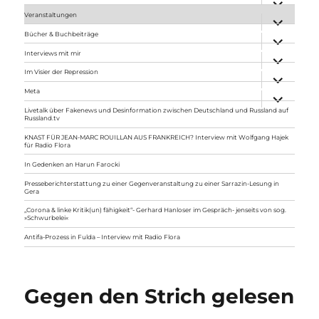
anzeigen
Veranstaltungen
Unterme
anzeigen
Bücher & Buchbeiträge
Unterme
anzeigen
Interviews mit mir
Unterme
anzeigen
Im Visier der Repression
Unterme
anzeigen
Meta
Unterme
anzeigen
Livetalk über Fakenews und Desinformation zwischen Deutschland und Russland auf
Russland.tv
KNAST FÜR JEAN-MARC ROUILLAN AUS FRANKREICH? Interview mit Wolfgang Hajek
für Radio Flora
In Gedenken an Harun Farocki
Presseberichterstattung zu einer Gegenveranstaltung zu einer Sarrazin-Lesung in
Gera
„Corona & linke Kritik(un) fähigkeit“- Gerhard Hanloser im Gespräch- jenseits von sog.
»Schwurbelei«
Antifa-Prozess in Fulda – Interview mit Radio Flora
Gegen den Strich gelesen