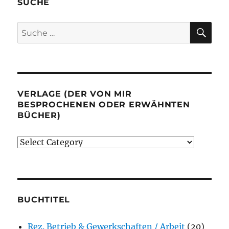
SUCHE
SU
Suche
nach:
VERLAGE (DER VON MIR
BESPROCHENEN ODER ERWÄHNTEN
BÜCHER)
Verlage
(der
von
mir
besprochenen
BUCHTITEL
oder
Rez. Betrieb & Gewerkschaften / Arbeit
(20)
erwähnten