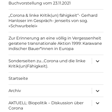
Buchvorstellung vom 23.11.2021
„Corona & linke Kritik(un) fähigkeit“- Gerhard
Hanloser im Gespräch- jenseits von sog.
»Schwurbelei«
Zur Erinnerung an eine völlig in Vergessenheit
geratene transnationale Aktion 1999: Karawane
indischer Bauer*innen in Europa
Unterme
Sonderseiten zu…Corona und die linke
anzeigen
Kritik(un)Fähigkeit).
Startseite
Unterme
Archiv
anzeigen
Unterme
AKTUELL: Biopolitik – Diskussion über
anzeigen
Corona