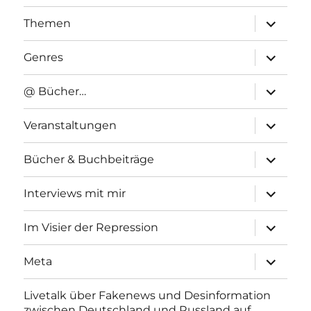
Unterme
Themen
anzeigen
Unterme
Genres
anzeigen
Unterme
@ Bücher…
anzeigen
Unterme
Veranstaltungen
anzeigen
Unterme
Bücher & Buchbeiträge
anzeigen
Unterme
Interviews mit mir
anzeigen
Unterme
Im Visier der Repression
anzeigen
Unterme
Meta
anzeigen
Livetalk über Fakenews und Desinformation
zwischen Deutschland und Russland auf