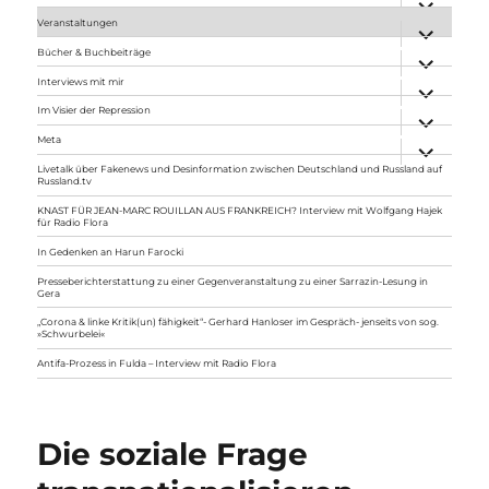
anzeigen
Veranstaltungen
Unterme
anzeigen
Bücher & Buchbeiträge
Unterme
anzeigen
Interviews mit mir
Unterme
anzeigen
Im Visier der Repression
Unterme
anzeigen
Meta
Unterme
anzeigen
Livetalk über Fakenews und Desinformation zwischen Deutschland und Russland auf
Russland.tv
KNAST FÜR JEAN-MARC ROUILLAN AUS FRANKREICH? Interview mit Wolfgang Hajek
für Radio Flora
In Gedenken an Harun Farocki
Presseberichterstattung zu einer Gegenveranstaltung zu einer Sarrazin-Lesung in
Gera
„Corona & linke Kritik(un) fähigkeit“- Gerhard Hanloser im Gespräch- jenseits von sog.
»Schwurbelei«
Antifa-Prozess in Fulda – Interview mit Radio Flora
Die soziale Frage