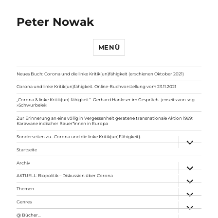
Peter Nowak
MENÜ
Neues Buch: Corona und die linke Kritik(un)fähigkeit (erschienen Oktober 2021)
Corona und linke Kritik(un)fähigkeit. Online-Buchvorstellung vom 23.11.2021
„Corona & linke Kritik(un) fähigkeit“- Gerhard Hanloser im Gespräch- jenseits von sog.
»Schwurbelei«
Zur Erinnerung an eine völlig in Vergessenheit geratene transnationale Aktion 1999:
Karawane indischer Bauer*innen in Europa
Sonderseiten zu…Corona und die linke Kritik(un)Fähigkeit).
Unterme
anzeigen
Startseite
Archiv
Unterme
anzeigen
AKTUELL: Biopolitik – Diskussion über Corona
Unterme
anzeigen
Themen
Unterme
anzeigen
Genres
Unterme
anzeigen
@ Bücher…
Unterme