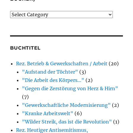
Verlage
(der
von
mir
besprochenen
BUCHTITEL
oder
Rez. Betrieb & Gewerkschaften / Arbeit
(20)
erwähnten
"Aufstand der Töchter"
(3)
Bücher)
"Die Arbeit des Körpers…"
(2)
"Gegen die Zerstörung von Herz & Hirn"
(7)
"Gewerkschaftliche Modernisierung"
(2)
"Kranke Arbeitswelt"
(6)
"Wilder Streik, das ist die Revolution"
(1)
Rez. Heutiger Antisemitismus,