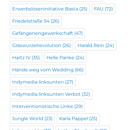
Erwerbsloseninitiative Basta
(25)
FAU
(72)
Friedelstraße 54
(26)
Gefangenengewerkschaft
(47)
Graswurzelrevolution
(26)
Harald Rein
(24)
Hartz IV
(35)
Helle Panke
(24)
Hände weg vom Wedding
(66)
Indymedia linksunten
(27)
Indymedia linksunten Verbot
(32)
Interventionistische Linke
(29)
Jungle World
(23)
Karla Pappel
(25)