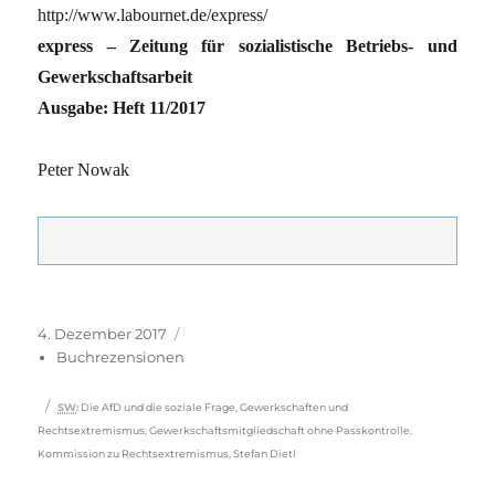
http://www.labournet.de/express/
express – Zeitung für sozialistische Betriebs- und
Gewerkschaftsarbeit
Ausgabe: Heft 11/2017
Peter Nowak
Veröffentlicht
Kategorien
4. Dezember 2017
am
Buchrezensionen
Schlagwörter
SW
:
Die AfD und die soziale Frage
,
Gewerkschaften und
Rechtsextremismus
,
Gewerkschaftsmitgliedschaft ohne Passkontrolle
,
Kommission zu Rechtsextremismus
,
Stefan Dietl