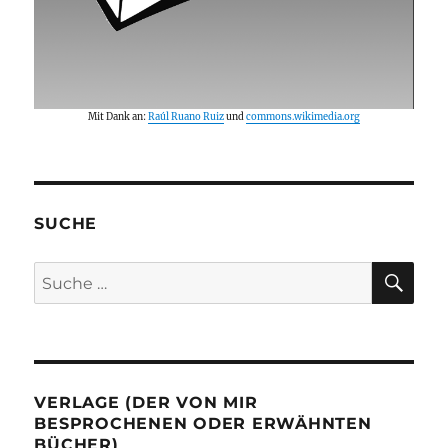
Mit Dank an:
Raúl Ruano Ruiz
und
commons.wikimedia.org
SUCHE
SU
Suche
nach:
VERLAGE (DER VON MIR
BESPROCHENEN ODER ERWÄHNTEN
BÜCHER)