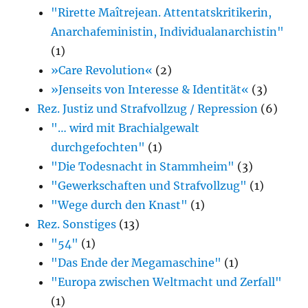
"Rirette Maîtrejean. Attentatskritikerin,
Anarcha­feministin, Individualanarchistin"
(1)
»Care Revolution«
(2)
»Jenseits von Interesse & Identität«
(3)
Rez. Justiz und Strafvollzug / Repression
(6)
"… wird mit Brachialgewalt
durchgefochten"
(1)
"Die Todesnacht in Stammheim"
(3)
"Gewerkschaften und Strafvollzug"
(1)
"Wege durch den Knast"
(1)
Rez. Sonstiges
(13)
"54"
(1)
"Das Ende der Megamaschine"
(1)
"Europa zwischen Weltmacht und Zerfall"
(1)