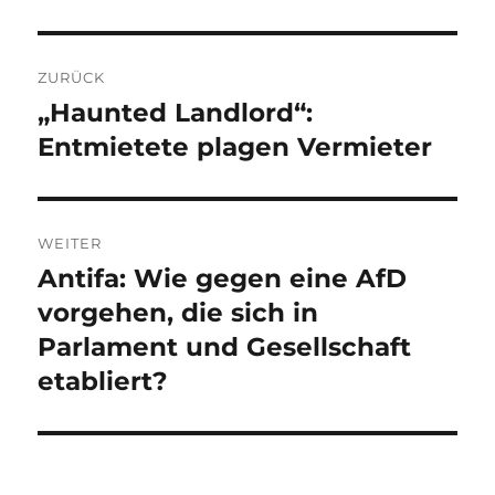
Beitragsnavigation
ZURÜCK
„Haunted Landlord“:
Vorheriger
Beitrag:
Entmietete plagen Vermieter
WEITER
Antifa: Wie gegen eine AfD
Nächster
Beitrag:
vorgehen, die sich in
Parlament und Gesellschaft
etabliert?