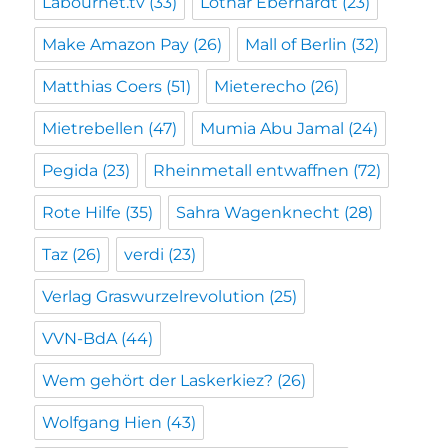
Labournet.tv
(33)
Lothar Eberhardt
(23)
Make Amazon Pay
(26)
Mall of Berlin
(32)
Matthias Coers
(51)
Mieterecho
(26)
Mietrebellen
(47)
Mumia Abu Jamal
(24)
Pegida
(23)
Rheinmetall entwaffnen
(72)
Rote Hilfe
(35)
Sahra Wagenknecht
(28)
Taz
(26)
verdi
(23)
Verlag Graswurzelrevolution
(25)
VVN-BdA
(44)
Wem gehört der Laskerkiez?
(26)
Wolfgang Hien
(43)