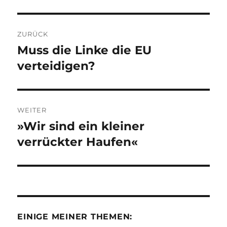
Beitragsnavigation
ZURÜCK
Muss die Linke die EU
Vorheriger
Beitrag:
verteidigen?
WEITER
»Wir sind ein kleiner
Nächster
Beitrag:
verrückter Haufen«
EINIGE MEINER THEMEN: