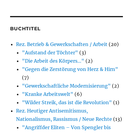
(der
von
mir
besprochenen
BUCHTITEL
oder
Rez. Betrieb & Gewerkschaften / Arbeit
(20)
erwähnten
"Aufstand der Töchter"
(3)
Bücher)
"Die Arbeit des Körpers…"
(2)
"Gegen die Zerstörung von Herz & Hirn"
(7)
"Gewerkschaftliche Modernisierung"
(2)
"Kranke Arbeitswelt"
(6)
"Wilder Streik, das ist die Revolution"
(1)
Rez. Heutiger Antisemitismus,
Nationalismus, Rassismus / Neue Rechte
(13)
"Angriffder Eliten – Von Spengler bis