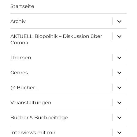
Startseite
Unterme
Archiv
anzeigen
Unterme
AKTUELL: Biopolitik – Diskussion über
anzeigen
Corona
Unterme
Themen
anzeigen
Unterme
Genres
anzeigen
Unterme
@ Bücher…
anzeigen
Unterme
Veranstaltungen
anzeigen
Unterme
Bücher & Buchbeiträge
anzeigen
Unterme
Interviews mit mir
anzeigen