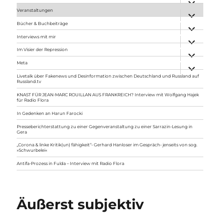
anzeigen
Veranstaltungen
Unterme
anzeigen
Bücher & Buchbeiträge
Unterme
anzeigen
Interviews mit mir
Unterme
anzeigen
Im Visier der Repression
Unterme
anzeigen
Meta
Unterme
anzeigen
Livetalk über Fakenews und Desinformation zwischen Deutschland und Russland auf
Russland.tv
KNAST FÜR JEAN-MARC ROUILLAN AUS FRANKREICH? Interview mit Wolfgang Hajek
für Radio Flora
In Gedenken an Harun Farocki
Presseberichterstattung zu einer Gegenveranstaltung zu einer Sarrazin-Lesung in
Gera
„Corona & linke Kritik(un) fähigkeit“- Gerhard Hanloser im Gespräch- jenseits von sog.
»Schwurbelei«
Antifa-Prozess in Fulda – Interview mit Radio Flora
Äußerst subjektiv