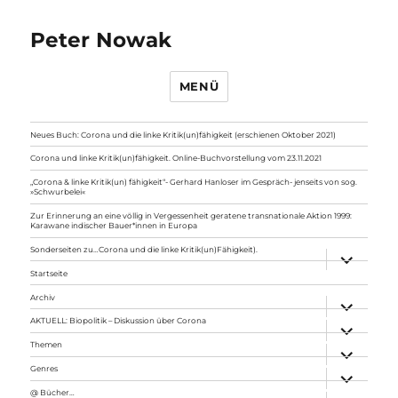
Peter Nowak
MENÜ
Neues Buch: Corona und die linke Kritik(un)fähigkeit (erschienen Oktober 2021)
Corona und linke Kritik(un)fähigkeit. Online-Buchvorstellung vom 23.11.2021
„Corona & linke Kritik(un) fähigkeit“- Gerhard Hanloser im Gespräch- jenseits von sog.
»Schwurbelei«
Zur Erinnerung an eine völlig in Vergessenheit geratene transnationale Aktion 1999:
Karawane indischer Bauer*innen in Europa
Sonderseiten zu…Corona und die linke Kritik(un)Fähigkeit).
Unterme
anzeigen
Startseite
Archiv
Unterme
anzeigen
AKTUELL: Biopolitik – Diskussion über Corona
Unterme
anzeigen
Themen
Unterme
anzeigen
Genres
Unterme
anzeigen
@ Bücher…
Unterme