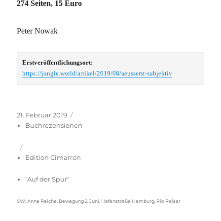
274 Seiten, 15 Euro
Peter Nowak
Erstveröffentlichungsort:
https://jungle.world/artikel/2019/08/aeusserst-subjektiv
Veröffentlicht
Kategorien
21. Februar 2019
am
Buchrezensionen
Edition Cimarron
"Auf der Spur"
Schlagwörter
SW
:
Anne Reiche
,
Bewegung 2. Juni
,
Hafenstraße Hamburg
,
Rio Reiser