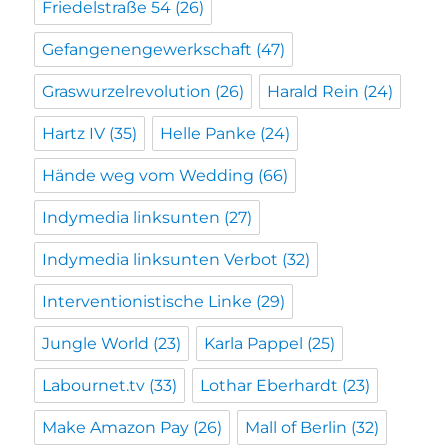
Friedelstraße 54
(26)
Gefangenengewerkschaft
(47)
Graswurzelrevolution
(26)
Harald Rein
(24)
Hartz IV
(35)
Helle Panke
(24)
Hände weg vom Wedding
(66)
Indymedia linksunten
(27)
Indymedia linksunten Verbot
(32)
Interventionistische Linke
(29)
Jungle World
(23)
Karla Pappel
(25)
Labournet.tv
(33)
Lothar Eberhardt
(23)
Make Amazon Pay
(26)
Mall of Berlin
(32)