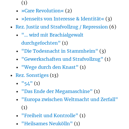
(1)
»Care Revolution«
(2)
»Jenseits von Interesse & Identität«
(3)
Rez. Justiz und Strafvollzug / Repression
(6)
"… wird mit Brachialgewalt
durchgefochten"
(1)
"Die Todesnacht in Stammheim"
(3)
"Gewerkschaften und Strafvollzug"
(1)
"Wege durch den Knast"
(1)
Rez. Sonstiges
(13)
"54"
(1)
"Das Ende der Megamaschine"
(1)
"Europa zwischen Weltmacht und Zerfall"
(1)
"Freiheit und Kontrolle"
(1)
"Heilsames Neukölln"
(1)