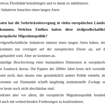
twas Flexibilität beizubringen und es damit zu stabilisieren.
he Initiativen brauchen einen langen Atem
naten hat die Seebrückenbewegung in vielen europäischen Lände
kommen. Welchen Einfluss haben diese zivilgesellschaftlic
 europäische Migrationspolitik?
ilgesellschaftliche Initiativen müssen einen langen Atem haben, de
 kommen nur verzögert auf der europäischen Ebene an, auf d
usgehandelt wird. Aber sie kommen an.
eständige Beschwörung einer humanitären Dimension in europäisch
 ein Ausdruck davon. Die Papiere der 2000er Jahre lesen sich wesentli
tet nicht, dass daraus eine grundsätzlich andere Politik entsteht, ab
nntnis zur Humanität schafft langfristig institutionelle Zwänge u
n heute noch nicht abschätzbar sind.
eutet aber vor allem, die europäische Migrationspolitik beständ
d auch mit weitreichenden Forderungen zu konfrontieren.