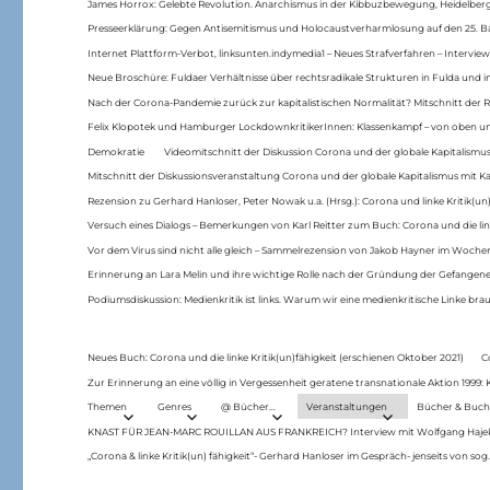
James Horrox: Gelebte Revolution. Anarchismus in der Kibbuzbewegung, Heidelber
Presseerklärung: Gegen Antisemitismus und Holocaustverharmlosung auf den 25. 
Internet Plattform-Verbot, linksunten.indymedia1 – Neues Strafverfahren – Interview
Neue Broschüre: Fuldaer Verhältnisse über rechtsradikale Strukturen in Fulda und 
Nach der Corona-Pandemie zurück zur kapitalistischen Normalität? Mitschnitt der Re
Felix Klopotek und Hamburger LockdownkritikerInnen: Klassenkampf – von oben und
Demokratie
Videomitschnitt der Diskussion Corona und der globale Kapitalismus
Mitschnitt der Diskussionsveranstaltung Corona und der globale Kapitalismus mit Ka
Rezension zu Gerhard Hanloser, Peter Nowak u.a. (Hrsg.): Corona und linke Kritik(un)
Versuch eines Dialogs – Bemerkungen von Karl Reitter zum Buch: Corona und die link
Vor dem Virus sind nicht alle gleich – Sammelrezension von Jakob Hayner im Woch
Erinnerung an Lara Melin und ihre wichtige Rolle nach der Gründung der Gefange
Podiumsdiskussion: Medienkritik ist links. Warum wir eine medienkritische Linke br
Neues Buch: Corona und die linke Kritik(un)fähigkeit (erschienen Oktober 2021)
C
Zur Erinnerung an eine völlig in Vergessenheit geratene transnationale Aktion 1999
Themen
Genres
@ Bücher…
Veranstaltungen
Bücher & Buch
KNAST FÜR JEAN-MARC ROUILLAN AUS FRANKREICH? Interview mit Wolfgang Hajek 
„Corona & linke Kritik(un) fähigkeit“- Gerhard Hanloser im Gespräch- jenseits von sog