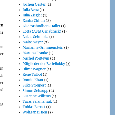
Jochen Gester
(1)
Julia Benz
(1)
Julia Ziegler
(1)
Kanha Chhun
(2)
rn
Lisa Yashodhara Haller
(1)
Lotta (AStA Osnabrück)
(1)
he
Lukas Schmolzi
(1)
Malte Meyer
(2)
nn
Marianne Grimmenstein
(1)
Martina Franke
(1)
er
Michel Poittevin
(2)
Mitglieder der Bettellobby
(3)
en
Oliver Wagner
(1)
Rene Talbot
(1)
ch
Romin Khan
(1)
er
Silke Streipert
(1)
nd
Simon Schaupp
(2)
Susanne Willems
(1)
Taras Salamaniuk
(1)
ig
Tobias Bernet
(1)
Wolfgang Hien
(3)