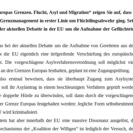
opas Grenzen. Flucht, Asyl und Migration“ zeigen Sie auf, dass 
Grenzmanagement in erster Linie um Flüchtlingsabwehr ging. Set
n der aktuellen Debatte in der EU um die Aufnahme der Geflüchtet
s bei der aktuellen Debatte um die Aufnahme von Geretteten aus d
ass die EU eigentlich eine tiefgreifende Verschärfung des europäisch
t. Die vorgeschlagene Asylverfahrensverordnung soll möglichst vie
an den Grenzen Europas festhalten, geplant ist eine Zugangsprüfung.
 also erstmal beweisen, dass sie überhaupt Zugang zum Asylsyst
n soll ihr Asylantrag in einem beschleunigten Verfahren geprüft werde
se doppelte Hürde zu überwinden, soll dann durch die vorgeschlagen
r Grenze Europas festgehalten werden: Jegliche Form selbstbestimmt
 wird kriminalisiert.
tem hat aber innerhalb der EU eine massive Dissonanz ausgelöst, d
Mechanismus der „Koalition der Willigen“ ist lediglich der Versuch, d