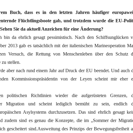
rem Buch, dass es in den letzten Jahren häufiger europawei
ternde Flüchtlingsboote gab, und trotzdem wurde die EU-Polit
 Sehen Sie da aktuell Anzeichen für eine Änderung?
 bin da ehrlich gesagt pessimistisch. Nach den Schiffsunglücken v
r 2013 gab es tatsächlich mit der italienischen Marineoperation Ma
zen Versuch, die Rettung von Menschenleben über den Schutz d
zu stellen.
de aber nach rund einem Jahr auf Druck der EU beendet. Und auch d
den Kommissionspräsidentin von der Leyen scheint mir eher e
en politischen Richtlinien wieder die aufgerüsteten Grenzen, d
der Migration und scheint lediglich bemüht zu sein, endlich d
ropäischen Asylsystems durchzusetzen. Das sind ehrlich gesagt kei
d zudem sind es genau die Konzepte, die im „Sommer der Migrati
lich gescheitert sind.Ausweitung des Prinzips der Bewegungsfreiheit a