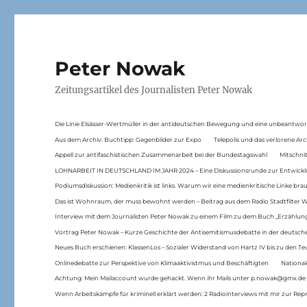
Peter Nowak
Zeitungsartikel des Journalisten Peter Nowak
Die Linie Elsässer-Wertmüller in der antideutschen Bewegung und eine unbeantwor
Aus dem Archiv: Buchtipp: Gegenbilder zur Expo
Telepolis und das verlorene Arc
Appell zur antifaschistischen Zusammenarbeit bei der Bundestagswahl
Mitschni
LOHNARBEIT IN DEUTSCHLAND IM JAHR 2024 – Eine Diskussionsrunde zur Entwickl
Podiumsdiskussion: Medienkritik ist links. Warum wir eine medienkritische Linke br
Das ist Wohnraum, der muss bewohnt werden – Beitrag aus dem Radio Stadtfilter 
Interview mit dem Journalisten Peter Nowak zu einem Film zu dem Buch „Erzählung
Vortrag Peter Nowak – Kurze Geschichte der Antisemitismusdebatte in der deutsche
Neues Buch erschienen: KlassenLos – Sozialer Widerstand von Hartz IV bis zu den 
Onlinedebatte zur Perspektive von Klimaaktivistmus und Beschäftigten
National
Achtung: Mein Mailaccount wurde gehackt. Wenn ihr Mails unter p.nowak@gmx.de
Wenn Arbeitskämpfe für kriminell erklärt werden: 2 Radiointerviews mit mir zur Rep