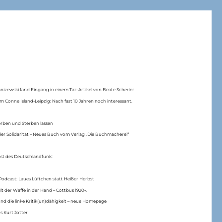
anizewski fand Eingang in einem Taz-Artikel von Beate Scheder
m Conne Island-Leipzig: Nach fast 10 Jahren noch interessant.
erben und Sterben lassen
er Solidarität – Neues Buch vom Verlag „Die Buchmacherei“
ast des Deutschlandfunk:
Podcast: Laues Lüftchen statt Heißer Herbst
Mit der Waffe in der Hand – Cottbus 1920«.
nd die linke Kritik(un)dähigkeit – neue Homepage
s Kurt Jotter