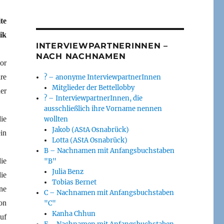
te
ik
INTERVIEWPARTNERINNEN –
NACH NACHNAMEN
or
re
? – anonyme InterviewpartnerInnen
Mitglieder der Bettellobby
er
? – InterviewpartnerInnen, die
ausschließlich ihre Vorname nennen
ie
wollten
Jakob (AStA Osnabrück)
in
Lotta (AStA Osnabrück)
B – Nachnamen mit Anfangsbuchstaben
ie
"B"
Julia Benz
ie
Tobias Bernet
ne
C – Nachnamen mit Anfangsbuchstaben
on
"C"
Kanha Chhun
uf