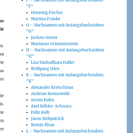
F – Nachnamen mit Anfangsbuchstaben
"F"
Henning Fischer
Martina Franke
us
G – Nachnamen mit Anfangsbuchstaben
ie
"G"
Jochen Gester
Marianne Grimmenstein
n.
H – Nachnamen mit Anfangsbuchstaben
st
"H"
te
Lisa Yashodhara Haller
Wolfgang Hien
as
K – Nachnamen mit Anfangsbuchstaben
er
"K"
Alexander Kretschmar
Andreas Komrowski
ie
Armin Kuhn
t-
Axel Köhler-Schnura
ne
Felix Kolb
Jason Kirkpatrick
en
Romin Khan
er
L – Nachnamen mit Anfangsbuchstaben