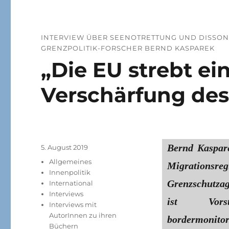
INTERVIEW ÜBER SEENOTRETTUNG UND DISSONA
GRENZPOLITIK-FORSCHER BERND KASPAREK
„Die EU strebt ei
Verschärfung des
Bernd Kaspar
Veröffentlicht
5. August 2019
am
Kategorien
Allgemeines
Migrationsr
Innenpolitik
Grenzschutzag
International
Interviews
ist Vorst
Interviews mit
AutorInnen zu ihren
bordermonito
Büchern