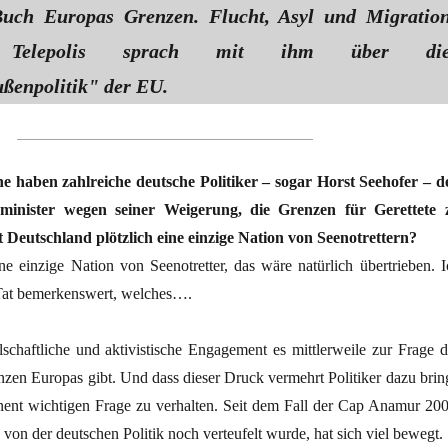
Buch Europas Grenzen. Flucht, Asyl und Migratio
n. Telepolis sprach mit ihm über di
ßenpolitik" der EU.
he haben zahlreiche deutsche Politiker – sogar Horst Seehofer – d
enminister wegen seiner Weigerung, die Grenzen für Gerettete 
Ist Deutschland plötzlich eine einzige Nation von Seenotrettern?
e einzige Nation von Seenotretter, das wäre natürlich übertrieben. I
r Tat bemerkenswert, welches….
lschaftliche und aktivistische Engagement es mittlerweile zur Frage d
zen Europas gibt. Und dass dieser Druck vermehrt Politiker dazu bring
nent wichtigen Frage zu verhalten. Seit dem Fall der Cap Anamur 200
 von der deutschen Politik noch verteufelt wurde, hat sich viel bewegt.