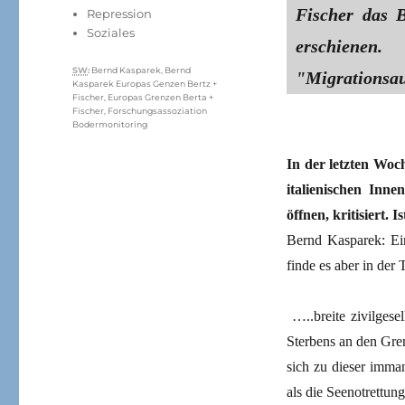
Fischer das 
Repression
Soziales
erschiene
Schlagwörter
SW
:
Bernd Kasparek
,
Bernd
"Migrationsau
Kasparek Europas Genzen Bertz +
Fischer
,
Europas Grenzen Berta +
Fischer
,
Forschungsassoziation
Bodermonitoring
In der letzten Woc
italienischen Inn
öffnen, kritisiert. 
Bernd Kasparek: Ein
finde es aber in de
…..breite zivilgesel
Sterbens an den Gren
sich zu dieser imma
als die Seenotrettung