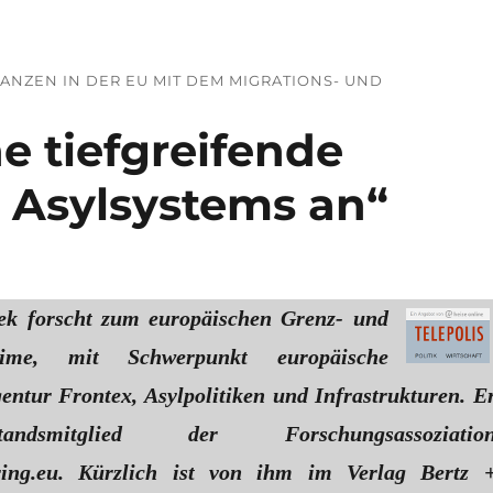
NZEN IN DER EU MIT DEM MIGRATIONS- UND
ne tiefgreifende
 Asylsystems an“
ek forscht zum europäischen Grenz- und
egime, mit Schwerpunkt europäische
entur Frontex, Asylpolitiken und Infrastrukturen. E
andsmitglied der Forschungsassoziatio
ring.eu. Kürzlich ist von ihm im Verlag Bertz 