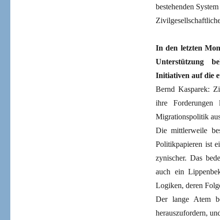
bestehenden System e
Zivilgesellschaftlic
In den letzten Mo
Unterstützung be
Initiativen auf die
Bernd Kasparek: Ziv
ihre Forderungen
Migrationspolitik a
Die mittlerweile b
Politikpapieren ist
zynischer. Das bedeu
auch ein Lippenbeke
Logiken, deren Folge
Der lange Atem bed
herauszufordern, un