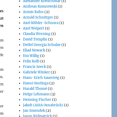
Alexander Kretschmar
(1)
Andreas Komrowski
(1)
es
Armin Kuhn
(2)
Arnold Schnittger
(1)
zt
Axel Köhler-Schnura
(1)
en
Axel Weipert
(1)
Claudia Werning
(1)
David Templin
(1)
em
Detlef Georgia Schulze
(1)
en
Eliad Nowack
(1)
le
Eva Willig
(1)
Felix Kolb
(1)
Francis Seeck
(1)
em
Gabriele Winker
(2)
n.
Hans-Erich Sauerteig
(1)
Hansi Oostinga
(2)
en
Harald Thomé
(1)
er
Helge Lehmann
(3)
Henning Fischer
(1)
Jakob (AStA Osnabrück)
(1)
er
Jan Smendek
(2)
em
Jason Kirkpatrick
(1)