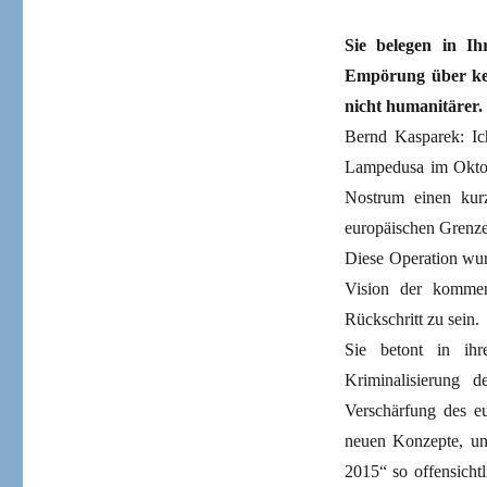
Sie belegen in Ih
Empörung über ken
nicht humanitärer.
Bernd Kasparek: Ich
Lampedusa im Oktobe
Nostrum einen kur
europäischen Grenze 
Diese Operation wur
Vision der kommen
Rückschritt zu sein.
Sie betont in ihr
Kriminalisierung 
Verschärfung des eu
neuen Konzepte, un
2015“ so offensicht