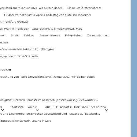
eckland am 17.Januar 2023– wir bleiben dabei:
Ein neues Strafverfahren:
Fuldaer Verhältnisse: 13. April: 4 Todestag von Matiul­lah Jabarkhel
n, Frankfurt 19/03/22)
ax, Wahl in Frankreich – Gespräch mit Willi Hajek vom 28. März
nen
Streik
Zahltag
Antisemitismus
F-Typ-Zellen
Zwangsräumen
higkeit
 Corona und die linke Kritik(un)Fähigkeit,
ngsprobe für linke Solidarität
rkschaft
hsuchung von Radio Dreyeckland am 17.Januar 2023– wir bleiben dabei:
 fähigkeit“- Gerhard Hanloser im Gespräch- jenseits von sog. »Schwurbelei«
).
Startseite
Archiv
AKTUELL: Biopolitik – Diskussion über Corona
ws und Desinformation zwischen Deutschland und Russland auf Russland.tv
ltung zu einer Sarrazin-Lesung in Gera