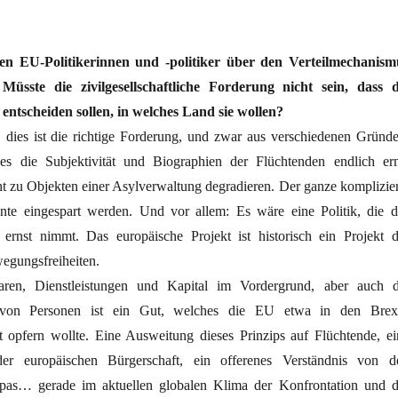
ten EU-Politikerinnen und -politiker über den Verteilmechanism
Müsste die zivilgesellschaftliche Forderung nicht sein, dass d
 entscheiden sollen, in welches Land sie wollen?
 dies ist die richtige Forderung, und zwar aus verschiedenen Gründe
 die Subjektivität und Biographien der Flüchtenden endlich ern
ht zu Objekten einer Asylverwaltung degradieren. Der ganze komplizier
nte eingespart werden. Und vor allem: Es wäre eine Politik, die d
 ernst nimmt. Das europäische Projekt ist historisch ein Projekt d
egungsfreiheiten.
aren, Dienstleistungen und Kapital im Vordergrund, aber auch d
 von Personen ist ein Gut, welches die EU etwa in den Brexi
 opfern wollte. Eine Ausweitung dieses Prinzips auf Flüchtende, ei
der europäischen Bürgerschaft, ein offerenes Verständnis von d
opas… gerade im aktuellen globalen Klima der Konfrontation und d