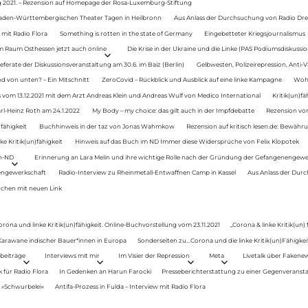
g 2021. – Rezension auf Homepage der Rosa-Luxemburg-Stiftung
Baden-Württembergischen Theater Tagen in Heilbronn
Aus Anlass der Durchsuchung von Radio Drey
 mit Radio Flora
Something is rotten in the state of Germany
Eingebetteter Kriegsjournalismus
im Raum Osthessen jetzt auch online
Die Krise in der Ukraine und die Linke (PAS Podiumsdiskussio
ferate der Diskussionsveranstaltung am 30.6. im Baiz (Berlin)
Gelbwesten, Polizeirepression, Anti-V
 von unten? – Ein Mitschnitt
ZeroCovid – Rückblick und Ausblick auf eine linke Kampagne
Woh
 vom 13.12.2021 mit dem Arzt Andreas Klein und Andreas Wulf von Medico International
Kritik(un)fä
rl-Heinz Roth am 24.1.2022
My Body – my choice: das gilt auch in der Impfdebatte
Rezension von
fähigkeit
Buchhinweis in der taz von Jonas Wahmkow
Rezension auf kritisch lesen.de: Bewähru
e Kritik(un)fähigkeit
Hinweis auf das Buch im ND Immer diese Widersprüche von Felix Klopotek
en-ND
Erinnerung an Lara Melin und ihre wichtige Rolle nach der Gründung der Gefangenengewe
nengewerkschaft
Radio-Interview zu Rheinmetall-Entwaffnen Camp in Kassel
Aus Anlass der Durc
auchen mit neuen Link
orona und linke Kritik(un)fähigkeit. Online-Buchvorstellung vom 23.11.2021
„Corona & linke Kritik(un)
: Karawane indischer Bauer*innen in Europa
Sonderseiten zu…Corona und die linke Kritik(un)Fähigkeit
beiträge
Interviews mit mir
Im Visier der Repression
Meta
Livetalk über Fakene
für Radio Flora
In Gedenken an Harun Farocki
Presseberichterstattung zu einer Gegenveransta
. »Schwurbelei«
Antifa-Prozess in Fulda – Interview mit Radio Flora