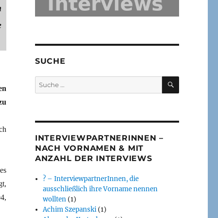
n
e
SUCHE
SUCHEN
Suche
en
nach:
zu
ch
INTERVIEWPARTNERINNEN –
NACH VORNAMEN & MIT
ANZAHL DER INTERVIEWS
es
? – InterviewpartnerInnen, die
t,
ausschließlich ihre Vorname nennen
4,
wollten
(1)
Achim Szepanski
(1)