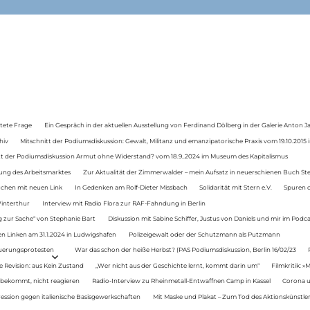
tete Frage
Ein Gespräch in der aktuellen Ausstellung von Ferdinand Dölberg in der Galerie Anton J
hiv
Mitschnitt der Podiumsdiskussion: Gewalt, Militanz und emanzipatorische Praxis vom 19.10.2015 i
tt der Podiumsdiskussion Armut ohne Widerstand? vom 18.9..2024 im Museum des Kapitalismus
ung des Arbeitsmarktes
Zur Aktualität der Zimmerwalder – mein Aufsatz in neuerschienen Buch St
auchen mit neuen Link
In Gedenken am Rolf-Dieter Missbach
Solidarität mit Stern e.V.
Spuren d
Winterthur
Interview mit Radio Flora zur RAF-Fahndung in Berlin
 zur Sache“ von Stephanie Bart
Diskussion mit Sabine Schiffer, Justus von Daniels und mir im Podc
n Linken am 31.1.2024 in Ludwigshafen
Polizeigewalt oder der Schutzmann als Putzmann
Teuerungsprotesten
War das schon der heiße Herbst? (PAS Podiumsdiskussion, Berlin 16/02/23
e Revision: aus Kein Zustand
„Wer nicht aus der Geschichte lernt, kommt darin um“
Filmkritik: »
 bekommt, nicht reagieren
Radio-Interview zu Rheinmetall-Entwaffnen Camp in Kassel
Corona u
ression gegen italienische Basisgewerkschaften
Mit Maske und Plakat – Zum Tod des Aktionskünstler