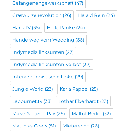
Gefangenengewerkschaft
(47)
Graswurzelrevolution
(26)
Harald Rein
(24)
Hartz IV
(35)
Helle Panke
(24)
Hände weg vom Wedding
(66)
Indymedia linksunten
(27)
Indymedia linksunten Verbot
(32)
Interventionistische Linke
(29)
Jungle World
(23)
Karla Pappel
(25)
Labournet.tv
(33)
Lothar Eberhardt
(23)
Make Amazon Pay
(26)
Mall of Berlin
(32)
Matthias Coers
(51)
Mieterecho
(26)