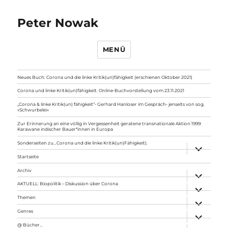
Peter Nowak
MENÜ
Neues Buch: Corona und die linke Kritik(un)fähigkeit (erschienen Oktober 2021)
Corona und linke Kritik(un)fähigkeit. Online-Buchvorstellung vom 23.11.2021
„Corona & linke Kritik(un) fähigkeit“- Gerhard Hanloser im Gespräch- jenseits von sog.
»Schwurbelei«
Zur Erinnerung an eine völlig in Vergessenheit geratene transnationale Aktion 1999:
Karawane indischer Bauer*innen in Europa
Sonderseiten zu…Corona und die linke Kritik(un)Fähigkeit).
Unterme
anzeigen
Startseite
Archiv
Unterme
anzeigen
AKTUELL: Biopolitik – Diskussion über Corona
Unterme
anzeigen
Themen
Unterme
anzeigen
Genres
Unterme
anzeigen
@ Bücher…
Unterme