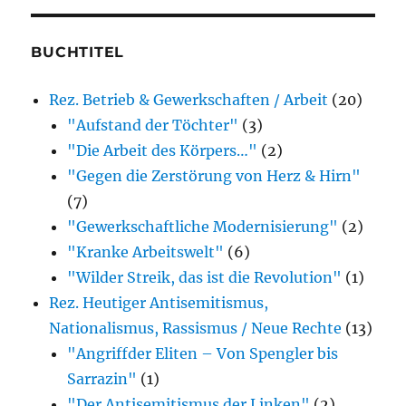
mir
besprochenen
BUCHTITEL
oder
Rez. Betrieb & Gewerkschaften / Arbeit
(20)
erwähnten
"Aufstand der Töchter"
(3)
Bücher)
"Die Arbeit des Körpers…"
(2)
"Gegen die Zerstörung von Herz & Hirn"
(7)
"Gewerkschaftliche Modernisierung"
(2)
"Kranke Arbeitswelt"
(6)
"Wilder Streik, das ist die Revolution"
(1)
Rez. Heutiger Antisemitismus,
Nationalismus, Rassismus / Neue Rechte
(13)
"Angriffder Eliten – Von Spengler bis
Sarrazin"
(1)
"Der Antisemitismus der Linken"
(2)