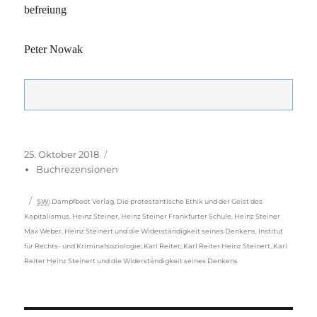
befreiung
Peter Nowak
Veröffentlicht
Kategorien
25. Oktober 2018
am
Buchrezensionen
Schlagwörter
SW
:
Dampfboot Verlag
,
Die protestantische Ethik und der Geist des
Kapitalismus
,
Heinz Steiner
,
Heinz Steiner Frankfurter Schule
,
Heinz Steiner
Max Weber
,
Heinz Steinert und die Widerständigkeit seines Denkens
,
Institut
für Rechts- und ­Kriminalsoziologie
,
Karl Reiter
,
Karl Reiter Heinz Steinert
,
Karl
Reiter Heinz Steinert und die Widerständigkeit seines Denkens