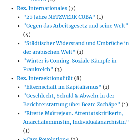
Rez. Internationales
(7)
"20 Jahre NETZWERK CUBA"
(1)
"Gegen das Arbeitsgesetz und seine Welt"
(4)
"Städtischer Widerstand und Umbrüche in
der arabischen Welt"
(1)
"Winter is Coming. Soziale Kämpfe in
Frankreich"
(3)
Rez. Intersektionalität
(8)
"Elternschaft im Kapitalismus"
(1)
"Geschlecht, Schuld & Abwehr in der
Berichterstattung über Beate Zschäpe"
(1)
"Rirette Maîtrejean. Attentatskritikerin,
Anarcha­feministin, Individualanarchistin"
(1)
»Care Revolution«
(2)