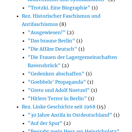
"Trotzki. Eine Biographie"
(1)
Rez. Historischer Faschismus und
Antifaschismus
(8)
"Ausgewiesen!"
(2)
"Das braune Berlin"
(1)
"Die Affäre Deutsch"
(1)
"Die Frauen der Lagergemeinschaften
Ravensbrück"
(2)
"Gedenken abschaffen"
(1)
"Goebbels’ Propaganda"
(1)
"Grete und Adolf Noetzel"
(1)
"Hitlers Terror in Berlin"
(1)
Rez. Linke Geschichte seit 1968
(15)
"30 Jahre Antifa in Ostdeutschland"
(1)
"Auf der Spur"
(2)
"Begrabt mein Herz am Heinrichplatz"