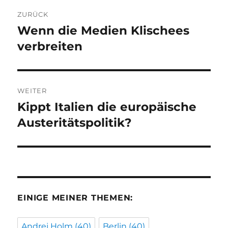
Beitragsnavigation
ZURÜCK
Wenn die Medien Klischees
Vorheriger
Beitrag:
verbreiten
WEITER
Kippt Italien die europäische
Nächster
Beitrag:
Austeritätspolitik?
EINIGE MEINER THEMEN:
Andrej Holm
(40)
Berlin
(40)