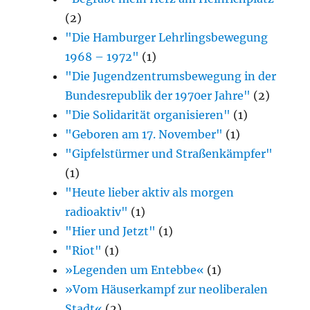
(2)
"Die Hamburger Lehrlingsbewegung
1968 – 1972"
(1)
"Die Jugendzentrumsbewegung in der
Bundesrepublik der 1970er Jahre"
(2)
"Die Solidarität organisieren"
(1)
"Geboren am 17. November"
(1)
"Gipfelstürmer und Straßenkämpfer"
(1)
"Heute lieber aktiv als morgen
radioaktiv"
(1)
"Hier und Jetzt"
(1)
"Riot"
(1)
»Legenden um Entebbe«
(1)
»Vom Häuserkampf zur neoliberalen
Stadt«
(2)