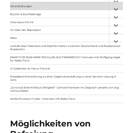
anzeigen
Veranstaltungen
Unterme
anzeigen
Bücher & Buchbeiträge
Unterme
anzeigen
Interviews mit mir
Unterme
anzeigen
Im Visier der Repression
Unterme
anzeigen
Meta
Unterme
anzeigen
Livetalk über Fakenews und Desinformation zwischen Deutschland und Russland auf
Russland.tv
KNAST FÜR JEAN-MARC ROUILLAN AUS FRANKREICH? Interview mit Wolfgang Hajek
für Radio Flora
In Gedenken an Harun Farocki
Presseberichterstattung zu einer Gegenveranstaltung zu einer Sarrazin-Lesung in
Gera
„Corona & linke Kritik(un) fähigkeit“- Gerhard Hanloser im Gespräch- jenseits von sog.
»Schwurbelei«
Antifa-Prozess in Fulda – Interview mit Radio Flora
Möglichkeiten von