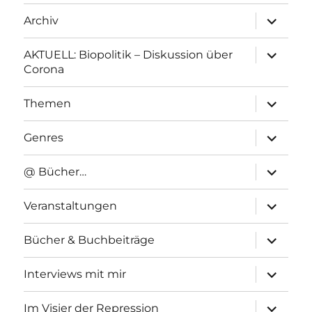
Unterme
Archiv
anzeigen
Unterme
AKTUELL: Biopolitik – Diskussion über
anzeigen
Corona
Unterme
Themen
anzeigen
Unterme
Genres
anzeigen
Unterme
@ Bücher…
anzeigen
Unterme
Veranstaltungen
anzeigen
Unterme
Bücher & Buchbeiträge
anzeigen
Unterme
Interviews mit mir
anzeigen
Unterme
Im Visier der Repression