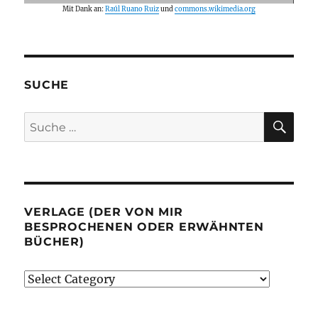
Mit Dank an:
Raúl Ruano Ruiz
und
commons.wikimedia.org
SUCHE
SU
Suche
nach:
VERLAGE (DER VON MIR
BESPROCHENEN ODER ERWÄHNTEN
BÜCHER)
Verlage
(der
von