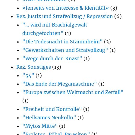
»Jenseits von Interesse & Identität«
(3)
Rez. Justiz und Strafvollzug / Repression
(6)
"… wird mit Brachialgewalt
durchgefochten"
(1)
"Die Todesnacht in Stammheim"
(3)
"Gewerkschaften und Strafvollzug"
(1)
"Wege durch den Knast"
(1)
Rez. Sonstiges
(13)
"54"
(1)
"Das Ende der Megamaschine"
(1)
"Europa zwischen Weltmacht und Zerfall"
(1)
"Freiheit und Kontrolle"
(1)
"Heilsames Neukölln"
(1)
"Mytos Mitte"
(1)
"Proleten, Pöbel, Parasiten"
(1)