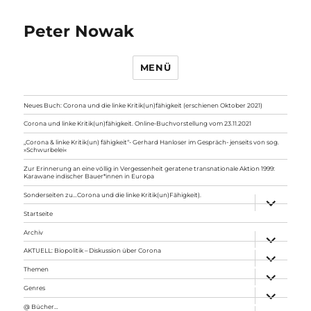
Peter Nowak
MENÜ
Neues Buch: Corona und die linke Kritik(un)fähigkeit (erschienen Oktober 2021)
Corona und linke Kritik(un)fähigkeit. Online-Buchvorstellung vom 23.11.2021
„Corona & linke Kritik(un) fähigkeit“- Gerhard Hanloser im Gespräch- jenseits von sog.
»Schwurbelei«
Zur Erinnerung an eine völlig in Vergessenheit geratene transnationale Aktion 1999:
Karawane indischer Bauer*innen in Europa
Sonderseiten zu…Corona und die linke Kritik(un)Fähigkeit).
Unterme
anzeigen
Startseite
Archiv
Unterme
anzeigen
AKTUELL: Biopolitik – Diskussion über Corona
Unterme
anzeigen
Themen
Unterme
anzeigen
Genres
Unterme
anzeigen
@ Bücher…
Unterme