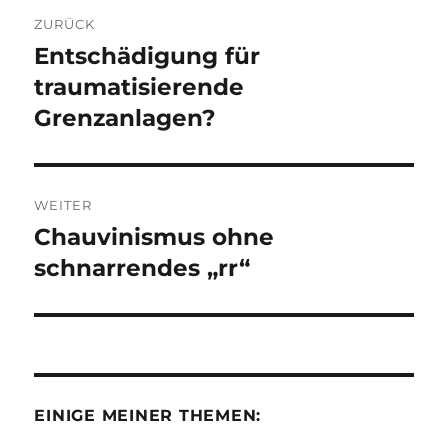
Beitragsnavigation
ZURÜCK
Entschädigung für
Vorheriger
Beitrag:
traumatisierende
Grenzanlagen?
WEITER
Chauvinismus ohne
Nächster
Beitrag:
schnarrendes „rr“
EINIGE MEINER THEMEN: