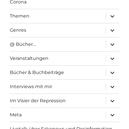
Corona
Unterme
Themen
anzeigen
Unterme
Genres
anzeigen
Unterme
@ Bücher…
anzeigen
Unterme
Veranstaltungen
anzeigen
Unterme
Bücher & Buchbeiträge
anzeigen
Unterme
Interviews mit mir
anzeigen
Unterme
Im Visier der Repression
anzeigen
Unterme
Meta
anzeigen
Livetalk über Fakenews und Desinformation