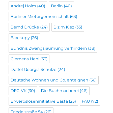
Andrej Holm
(40)
Berlin
(40)
Berliner Mietergemeinschaft
(63)
Bernd Drücke
(24)
Bizim Kiez
(35)
Blockupy
(26)
Bündnis Zwangsräumung verhindern
(38)
Clemens Heni
(33)
Detlef Georgia Schulze
(24)
Deutsche Wohnen und Co. enteignen
(56)
DFG-VK
(30)
Die Buchmacherei
(46)
Erwerbsloseninitiative Basta
(25)
FAU
(72)
Friedelstraße 54
(26)