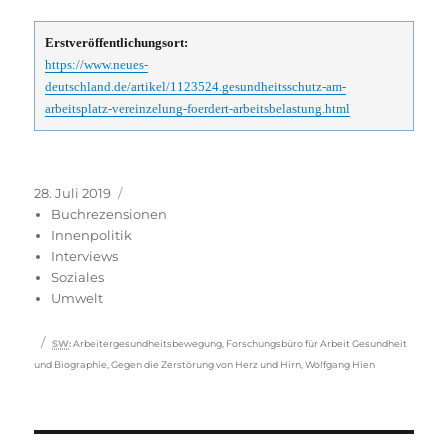
Erstveröffentlichungsort:
https://www.neues-
deutschland.de/artikel/1123524.gesundheitsschutz-am-
arbeitsplatz-vereinzelung-foerdert-arbeitsbelastung.html
Veröffentlicht
Kategorien
28. Juli 2019
am
Buchrezensionen
Innenpolitik
Interviews
Soziales
Umwelt
Schlagwörter
SW
:
Arbeitergesundheitsbewegung
,
Forschungsbüro für Arbeit Gesundheit
und Biographie
,
Gegen die Zerstörung von Herz und Hirn
,
Wolfgang Hien