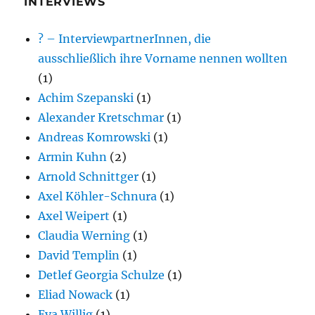
INTERVIEWS
? – InterviewpartnerInnen, die
ausschließlich ihre Vorname nennen wollten
(1)
Achim Szepanski
(1)
Alexander Kretschmar
(1)
Andreas Komrowski
(1)
Armin Kuhn
(2)
Arnold Schnittger
(1)
Axel Köhler-Schnura
(1)
Axel Weipert
(1)
Claudia Werning
(1)
David Templin
(1)
Detlef Georgia Schulze
(1)
Eliad Nowack
(1)
Eva Willig
(1)