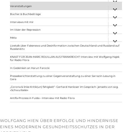
anzeigen
Veranstaltungen
Unterme
anzeigen
Bücher & Buchbeiträge
Unterme
anzeigen
Interviews mit mir
Unterme
anzeigen
Im Visier der Repression
Unterme
anzeigen
Meta
Unterme
anzeigen
Livetalk über Fakenews und Desinformation zwischen Deutschland und Russland auf
Russland.tv
KNAST FÜR JEAN-MARC ROUILLAN AUS FRANKREICH? Interview mit Wolfgang Hajek
für Radio Flora
In Gedenken an Harun Farocki
Presseberichterstattung zu einer Gegenveranstaltung zu einer Sarrazin-Lesung in
Gera
„Corona & linke Kritik(un) fähigkeit“- Gerhard Hanloser im Gespräch- jenseits von sog.
»Schwurbelei«
Antifa-Prozess in Fulda – Interview mit Radio Flora
WOLFGANG HIEN ÜBER ERFOLGE UND HINDERNISSE
EINES MODERNEN GESUNDHEITSSCHUTZES IN DER