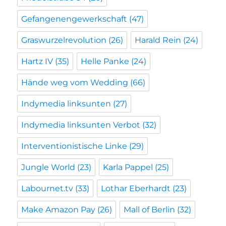
Gefangenengewerkschaft
(47)
Graswurzelrevolution
(26)
Harald Rein
(24)
Hartz IV
(35)
Helle Panke
(24)
Hände weg vom Wedding
(66)
Indymedia linksunten
(27)
Indymedia linksunten Verbot
(32)
Interventionistische Linke
(29)
Jungle World
(23)
Karla Pappel
(25)
Labournet.tv
(33)
Lothar Eberhardt
(23)
Make Amazon Pay
(26)
Mall of Berlin
(32)