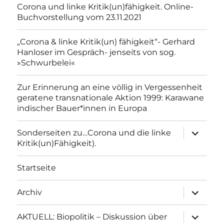
Corona und linke Kritik(un)fähigkeit. Online-
Buchvorstellung vom 23.11.2021
„Corona & linke Kritik(un) fähigkeit“- Gerhard
Hanloser im Gespräch- jenseits von sog.
»Schwurbelei«
Zur Erinnerung an eine völlig in Vergessenheit
geratene transnationale Aktion 1999: Karawane
indischer Bauer*innen in Europa
Unterme
Sonderseiten zu…Corona und die linke
anzeigen
Kritik(un)Fähigkeit).
Startseite
Unterme
Archiv
anzeigen
Unterme
AKTUELL: Biopolitik – Diskussion über
anzeigen