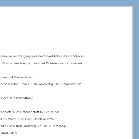
anizewski fand Eingang in einem Taz-Artikel von Beate Scheder
m Conne Island-Leipzig: Nach fast 10 Jahren noch interessant.
erben und Sterben lassen
er Solidarität – Neues Buch vom Verlag „Die Buchmacherei“
ast des Deutschlandfunk:
Podcast: Laues Lüftchen statt Heißer Herbst
Mit der Waffe in der Hand – Cottbus 1920«.
nd die linke Kritik(un)dähigkeit – neue Homepage
s Kurt Jotter