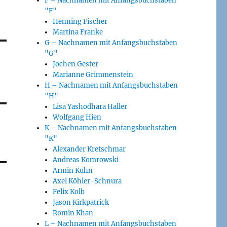
F – Nachnamen mit Anfangsbuchstaben
"F"
Henning Fischer
Martina Franke
G – Nachnamen mit Anfangsbuchstaben
"G"
Jochen Gester
Marianne Grimmenstein
H – Nachnamen mit Anfangsbuchstaben
"H"
Lisa Yashodhara Haller
Wolfgang Hien
K – Nachnamen mit Anfangsbuchstaben
"K"
Alexander Kretschmar
Andreas Komrowski
Armin Kuhn
Axel Köhler-Schnura
Felix Kolb
Jason Kirkpatrick
Romin Khan
L – Nachnamen mit Anfangsbuchstaben