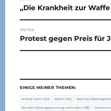
„Die Krankheit zur Waff
Vorheriger
Beitrag:
WEITER
Protest gegen Preis für 
Nächster
Beitrag:
EINIGE MEINER THEMEN:
Andrej Holm
(40)
Berlin
(40)
Berliner Mietergeme
Bündnis Zwangsräumung verhindern
(38)
Clemens 