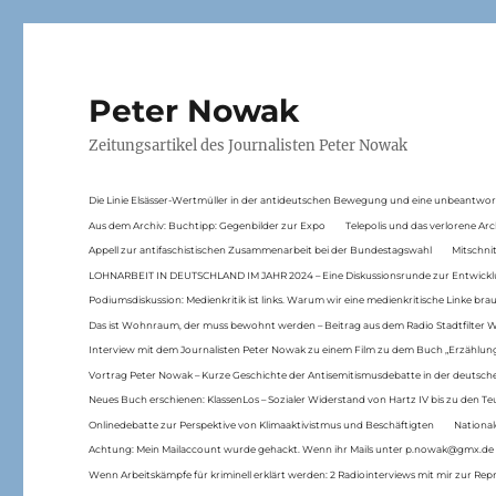
Peter Nowak
Zeitungsartikel des Journalisten Peter Nowak
Die Linie Elsässer-Wertmüller in der antideutschen Bewegung und eine unbeantwor
Aus dem Archiv: Buchtipp: Gegenbilder zur Expo
Telepolis und das verlorene Arc
Appell zur antifaschistischen Zusammenarbeit bei der Bundestagswahl
Mitschni
LOHNARBEIT IN DEUTSCHLAND IM JAHR 2024 – Eine Diskussionsrunde zur Entwickl
Podiumsdiskussion: Medienkritik ist links. Warum wir eine medienkritische Linke br
Das ist Wohnraum, der muss bewohnt werden – Beitrag aus dem Radio Stadtfilter 
Interview mit dem Journalisten Peter Nowak zu einem Film zu dem Buch „Erzählung
Vortrag Peter Nowak – Kurze Geschichte der Antisemitismusdebatte in der deutsche
Neues Buch erschienen: KlassenLos – Sozialer Widerstand von Hartz IV bis zu den 
Onlinedebatte zur Perspektive von Klimaaktivistmus und Beschäftigten
National
Achtung: Mein Mailaccount wurde gehackt. Wenn ihr Mails unter p.nowak@gmx.de
Wenn Arbeitskämpfe für kriminell erklärt werden: 2 Radiointerviews mit mir zur Rep