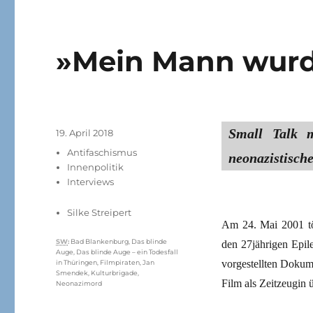
»Mein Mann wurd
Small Talk m
Veröffentlicht
19. April 2018
am
Kategorien
Antifaschismus
neonazistisch
Innenpolitik
Interviews
Silke Streipert
Am 24. Mai 2001 tö
Schlagwörter
SW
:
Bad Blankenburg
,
Das blinde
den 27jährigen Epil
Auge
,
Das blinde Auge – ein Todesfall
vorgestellten Dokume
in Thüringen
,
Filmpiraten
,
Jan
Smendek
,
Kulturbrigade
,
Film als Zeitzeugin
Neonazimord