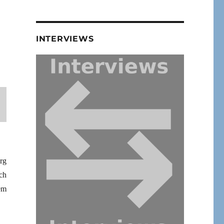
INTERVIEWS
rg
ch
em