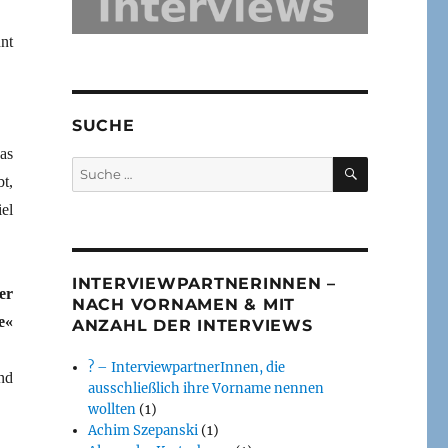
nt
SUCHE
as
SUCHEN
Suche
t,
nach:
el
INTERVIEWPARTNERINNEN –
er
NACH VORNAMEN & MIT
e«
ANZAHL DER INTERVIEWS
? – InterviewpartnerInnen, die
nd
ausschließlich ihre Vorname nennen
wollten
(1)
Achim Szepanski
(1)