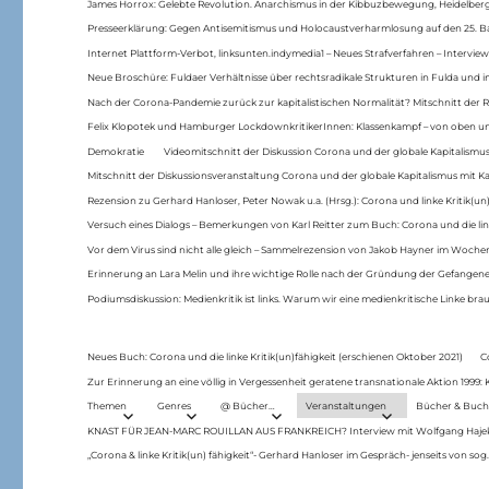
James Horrox: Gelebte Revolution. Anarchismus in der Kibbuzbewegung, Heidelber
Presseerklärung: Gegen Antisemitismus und Holocaustverharmlosung auf den 25. 
Internet Plattform-Verbot, linksunten.indymedia1 – Neues Strafverfahren – Interview
Neue Broschüre: Fuldaer Verhältnisse über rechtsradikale Strukturen in Fulda und 
Nach der Corona-Pandemie zurück zur kapitalistischen Normalität? Mitschnitt der Re
Felix Klopotek und Hamburger LockdownkritikerInnen: Klassenkampf – von oben und
Demokratie
Videomitschnitt der Diskussion Corona und der globale Kapitalismus
Mitschnitt der Diskussionsveranstaltung Corona und der globale Kapitalismus mit Ka
Rezension zu Gerhard Hanloser, Peter Nowak u.a. (Hrsg.): Corona und linke Kritik(un)
Versuch eines Dialogs – Bemerkungen von Karl Reitter zum Buch: Corona und die link
Vor dem Virus sind nicht alle gleich – Sammelrezension von Jakob Hayner im Woch
Erinnerung an Lara Melin und ihre wichtige Rolle nach der Gründung der Gefange
Podiumsdiskussion: Medienkritik ist links. Warum wir eine medienkritische Linke br
Neues Buch: Corona und die linke Kritik(un)fähigkeit (erschienen Oktober 2021)
C
Zur Erinnerung an eine völlig in Vergessenheit geratene transnationale Aktion 1999
Themen
Genres
@ Bücher…
Veranstaltungen
Bücher & Buch
KNAST FÜR JEAN-MARC ROUILLAN AUS FRANKREICH? Interview mit Wolfgang Hajek 
„Corona & linke Kritik(un) fähigkeit“- Gerhard Hanloser im Gespräch- jenseits von sog