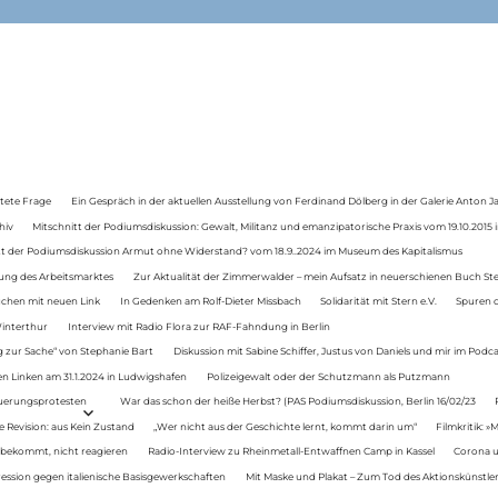
tete Frage
Ein Gespräch in der aktuellen Ausstellung von Ferdinand Dölberg in der Galerie Anton J
hiv
Mitschnitt der Podiumsdiskussion: Gewalt, Militanz und emanzipatorische Praxis vom 19.10.2015 i
tt der Podiumsdiskussion Armut ohne Widerstand? vom 18.9..2024 im Museum des Kapitalismus
ung des Arbeitsmarktes
Zur Aktualität der Zimmerwalder – mein Aufsatz in neuerschienen Buch St
auchen mit neuen Link
In Gedenken am Rolf-Dieter Missbach
Solidarität mit Stern e.V.
Spuren d
Winterthur
Interview mit Radio Flora zur RAF-Fahndung in Berlin
 zur Sache“ von Stephanie Bart
Diskussion mit Sabine Schiffer, Justus von Daniels und mir im Podc
n Linken am 31.1.2024 in Ludwigshafen
Polizeigewalt oder der Schutzmann als Putzmann
Teuerungsprotesten
War das schon der heiße Herbst? (PAS Podiumsdiskussion, Berlin 16/02/23
e Revision: aus Kein Zustand
„Wer nicht aus der Geschichte lernt, kommt darin um“
Filmkritik: »
 bekommt, nicht reagieren
Radio-Interview zu Rheinmetall-Entwaffnen Camp in Kassel
Corona u
ression gegen italienische Basisgewerkschaften
Mit Maske und Plakat – Zum Tod des Aktionskünstler