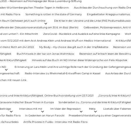
g 2021. – Rezension auf Homepage der Rosa-Luxemburg-Stiftung
Baden-Württembergischen Theater Tagen in Heilbronn
Aus Anlass der Durchsuchung von Radio Drey
 mit Radio Flora
Something is rotten in the state of Germany
Eingebetteter Kriegsjournalismus
im Raum Osthessen jetzt auch online
Die Krise in der Ukraine und die Linke (PAS Podiumsdiskussio
ferate der Diskussionsveranstaltung am 30.6. im Baiz (Berlin)
Gelbwesten, Polizeirepression, Anti-V
 von unten? – Ein Mitschnitt
ZeroCovid – Rückblick und Ausblick auf eine linke Kampagne
Woh
 vom 13.12.2021 mit dem Arzt Andreas Klein und Andreas Wulf von Medico International
Kritik(un)fä
rl-Heinz Roth am 24.1.2022
My Body – my choice: das gilt auch in der Impfdebatte
Rezension von
fähigkeit
Buchhinweis in der taz von Jonas Wahmkow
Rezension auf kritisch lesen.de: Bewähru
e Kritik(un)fähigkeit
Hinweis auf das Buch im ND Immer diese Widersprüche von Felix Klopotek
en-ND
Erinnerung an Lara Melin und ihre wichtige Rolle nach der Gründung der Gefangenengewe
nengewerkschaft
Radio-Interview zu Rheinmetall-Entwaffnen Camp in Kassel
Aus Anlass der Durc
auchen mit neuen Link
orona und linke Kritik(un)fähigkeit. Online-Buchvorstellung vom 23.11.2021
„Corona & linke Kritik(un)
: Karawane indischer Bauer*innen in Europa
Sonderseiten zu…Corona und die linke Kritik(un)Fähigkeit
beiträge
Interviews mit mir
Im Visier der Repression
Meta
Livetalk über Fakene
für Radio Flora
In Gedenken an Harun Farocki
Presseberichterstattung zu einer Gegenveransta
. »Schwurbelei«
Antifa-Prozess in Fulda – Interview mit Radio Flora