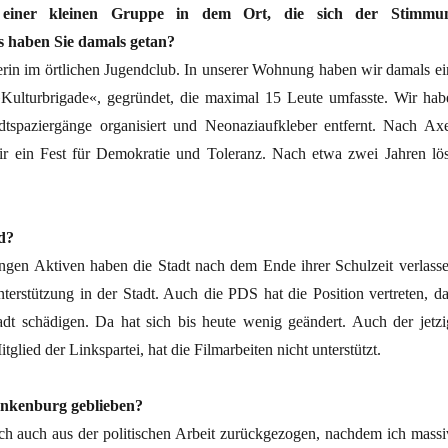
 einer kleinen Gruppe in dem Ort, die sich der Stimmu
as haben Sie damals getan?
terin im örtlichen Jugendclub. In unserer Wohnung haben wir damals ei
Kulturbrigade«, gegründet, die maximal 15 Leute umfasste. Wir hab
tadtspaziergänge organisiert und Neonaziaufkleber entfernt. Nach Axe
ir ein Fest für Demokratie und Toleranz. Nach etwa zwei Jahren lös
d?
jungen Aktiven haben die Stadt nach dem Ende ihrer Schulzeit verlasse
terstützung in der Stadt. Auch die PDS hat die Position vertreten, da
dt schädigen. Da hat sich bis heute wenig geändert. Auch der jetzi
tglied der Linkspartei, hat die Filmarbeiten nicht unterstützt.
ankenburg geblieben?
ich auch aus der politischen Arbeit zurückgezogen, nachdem ich massi