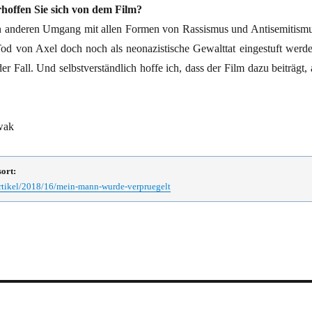
offen Sie sich von dem Film?
en anderen Umgang mit allen Formen von Rassismus und Antisemitismu
d von Axel doch noch als neonazistische Gewalttat eingestuft werde
der Fall. Und selbstverständlich hoffe ich, dass der Film dazu beiträgt,
wak
sort:
artikel/2018/16/mein-mann-wurde-verpruegelt