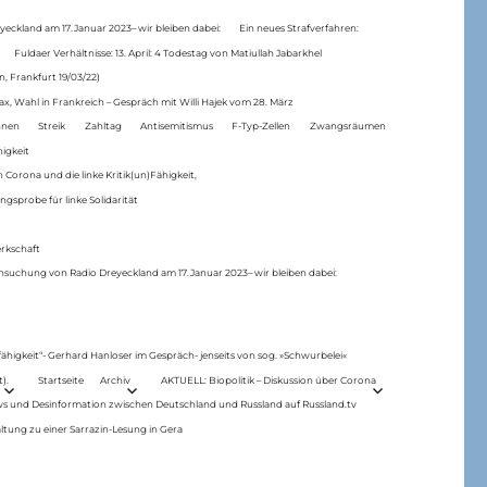
eckland am 17.Januar 2023– wir bleiben dabei:
Ein neues Strafverfahren:
Fuldaer Verhältnisse: 13. April: 4 Todestag von Matiul­lah Jabarkhel
n, Frankfurt 19/03/22)
ax, Wahl in Frankreich – Gespräch mit Willi Hajek vom 28. März
nen
Streik
Zahltag
Antisemitismus
F-Typ-Zellen
Zwangsräumen
higkeit
 Corona und die linke Kritik(un)Fähigkeit,
ngsprobe für linke Solidarität
rkschaft
hsuchung von Radio Dreyeckland am 17.Januar 2023– wir bleiben dabei:
 fähigkeit“- Gerhard Hanloser im Gespräch- jenseits von sog. »Schwurbelei«
).
Startseite
Archiv
AKTUELL: Biopolitik – Diskussion über Corona
ws und Desinformation zwischen Deutschland und Russland auf Russland.tv
ltung zu einer Sarrazin-Lesung in Gera