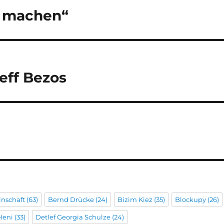
e machen“
Jeff Bezos
inschaft
(63)
Bernd Drücke
(24)
Bizim Kiez
(35)
Blockupy
(26)
Heni
(33)
Detlef Georgia Schulze
(24)