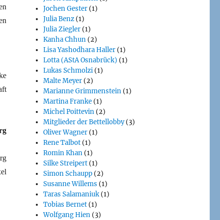
en
Jochen Gester
(1)
Julia Benz
(1)
en
Julia Ziegler
(1)
Kanha Chhun
(2)
Lisa Yashodhara Haller
(1)
Lotta (AStA Osnabrück)
(1)
Lukas Schmolzi
(1)
ke
Malte Meyer
(2)
ft
Marianne Grimmenstein
(1)
Martina Franke
(1)
Michel Poittevin
(2)
Mitglieder der Bettellobby
(3)
rg
Oliver Wagner
(1)
Rene Talbot
(1)
Romin Khan
(1)
rg
Silke Streipert
(1)
el
Simon Schaupp
(2)
Susanne Willems
(1)
Taras Salamaniuk
(1)
Tobias Bernet
(1)
Wolfgang Hien
(3)