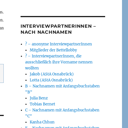
s.
n.
INTERVIEWPARTNERINNEN –
 an
NACH NACHNAMEN
? – anonyme InterviewpartnerInnen
Mitglieder der Bettellobby
? – InterviewpartnerInnen, die
ausschließlich ihre Vorname nennen
wollten
Jakob (AStA Osnabrück)
Lotta (AStA Osnabrück)
B – Nachnamen mit Anfangsbuchstaben
"B"
Julia Benz
Tobias Bernet
C – Nachnamen mit Anfangsbuchstaben
"C"
Kanha Chhun