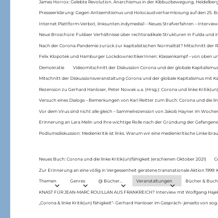
James Horrox: Gelebte Revolution. Anarchismus in der Kibbuzbewegung, Heidelber
Presseerklärung: Gegen Antisemitismus und Holocaustverharmlosung auf den 25. 
Internet Plattform-Verbot, linksunten.indymedia1 – Neues Strafverfahren – Interview
Neue Broschüre: Fuldaer Verhältnisse über rechtsradikale Strukturen in Fulda und 
Nach der Corona-Pandemie zurück zur kapitalistischen Normalität? Mitschnitt der Re
Felix Klopotek und Hamburger LockdownkritikerInnen: Klassenkampf – von oben und
Demokratie
Videomitschnitt der Diskussion Corona und der globale Kapitalismus
Mitschnitt der Diskussionsveranstaltung Corona und der globale Kapitalismus mit Ka
Rezension zu Gerhard Hanloser, Peter Nowak u.a. (Hrsg.): Corona und linke Kritik(un)
Versuch eines Dialogs – Bemerkungen von Karl Reitter zum Buch: Corona und die link
Vor dem Virus sind nicht alle gleich – Sammelrezension von Jakob Hayner im Woch
Erinnerung an Lara Melin und ihre wichtige Rolle nach der Gründung der Gefange
Podiumsdiskussion: Medienkritik ist links. Warum wir eine medienkritische Linke br
Neues Buch: Corona und die linke Kritik(un)fähigkeit (erschienen Oktober 2021)
C
Zur Erinnerung an eine völlig in Vergessenheit geratene transnationale Aktion 1999
Themen
Genres
@ Bücher…
Veranstaltungen
Bücher & Buch
KNAST FÜR JEAN-MARC ROUILLAN AUS FRANKREICH? Interview mit Wolfgang Hajek 
„Corona & linke Kritik(un) fähigkeit“- Gerhard Hanloser im Gespräch- jenseits von sog