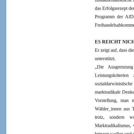
das Erfolgsrezept de
Programm der AfD 
Freihandelsabkomme
ES REICHT NIC
Er zeigt auf, dass d
unterstützt.
„Die Ausgrenzung 
Leistungskriteri
sozialdarwinistisch
marktradikale Denke
Vorstellung, man m
Wähler_innen aus Te
trotz, sondern w
Marktradikalismus, 
bringen wollen und s