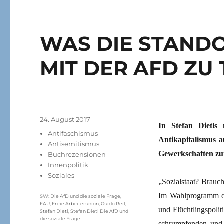
WAS DIE STANDO
MIT DER AFD ZU
Veröffentlicht
24. August 2017
In Stefan Dietls
am
Kategorien
Antifaschismus
Antikapitalismus 
Antisemitismus
Gewerkschaften zu
Buchrezensionen
Innenpolitik
Soziales
„Sozialstaat? Brauc
Im Wahlprogramm de
Schlagwörter
SW
:
Die AfD und die soziale Frage
,
FAU
,
Freie Arbeiterunion
,
Guido Reil
,
und Flüchtlingspoliti
Stefan Dietl
,
Stefan Dietl Die AfD und
die soziale Frage
schrumpfenden und 