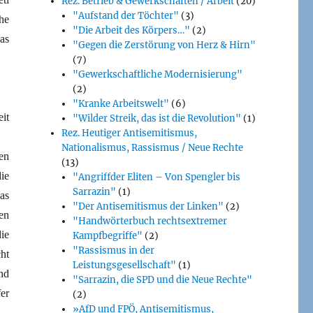
Rez. Betrieb & Gewerkschaften / Arbeit
(20)
Bücher)
"Aufstand der Töchter"
(3)
che
"Die Arbeit des Körpers…"
(2)
as
"Gegen die Zerstörung von Herz & Hirn"
(7)
"Gewerkschaftliche Modernisierung"
(2)
"Kranke Arbeitswelt"
(6)
it
"Wilder Streik, das ist die Revolution"
(1)
Rez. Heutiger Antisemitismus,
Nationalismus, Rassismus / Neue Rechte
en
(13)
ie
"Angriffder Eliten – Von Spengler bis
Sarrazin"
(1)
as
"Der Antisemitismus der Linken"
(2)
en
"Handwörterbuch rechtsextremer
ie
Kampfbegriffe"
(2)
"Rassismus in der
ht
Leistungsgesellschaft"
(1)
nd
"Sarrazin, die SPD und die Neue Rechte"
er
(2)
»AfD und FPÖ, Antisemitismus,