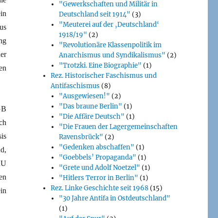
"Gewerkschaften und Militär in
in
Deutschland seit 1914"
(3)
"Meuterei auf der ‚Deutschland‘
us
1918/19"
(2)
ng
"Revolutionäre Klassenpolitik im
er
Anarchismus und Syndikalismus"
(2)
"Trotzki. Eine Biographie"
(1)
en
Rez. Historischer Faschismus und
Antifaschismus
(8)
"Ausgewiesen!"
(2)
"Das braune Berlin"
(1)
GB
"Die Affäre Deutsch"
(1)
ch
"Die Frauen der Lagergemeinschaften
is
Ravensbrück"
(2)
"Gedenken abschaffen"
(1)
d,
"Goebbels’ Propaganda"
(1)
AU
"Grete und Adolf Noetzel"
(1)
en
"Hitlers Terror in Berlin"
(1)
Rez. Linke Geschichte seit 1968
(15)
in
"30 Jahre Antifa in Ostdeutschland"
(1)