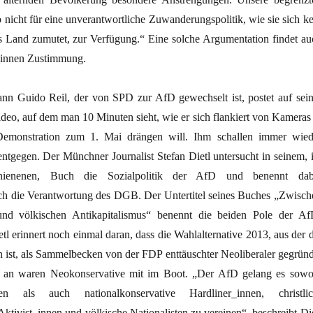
b nicht für eine unverantwortliche Zuwanderungspolitik, wie sie sich ke
s Land zumutet, zur Verfügung.“ Eine solche Argumentation findet au
_innen Zustimmung.
n Guido Reil, der von SPD zur AfD gewechselt ist, postet auf sein
deo, auf dem man 10 Minuten sieht, wie er sich flankiert von Kameras 
emonstration zum 1. Mai drängen will. Ihm schallen immer wied
entgegen. Der Münchner Journalist Stefan Dietl untersucht in seinem, 
schienenen, Buch die Sozialpolitik der AfD und benennt dab
uch die Verantwortung des DGB. Der Untertitel seines Buches „Zwisch
und völkischen Antikapitalismus“ benennt die beiden Pole der Af
etl erinnert noch einmal daran, dass die Wahlalternative 2013, aus der 
ist, als Sammelbecken von der FDP enttäuschter Neoliberaler gegründ
 an waren Neokonservative mit im Boot. „Der AfD gelang es sowo
ten als auch nationalkonservative Hardliner_innen, christlic
Aktivist_innen und völkische Nationalisten zu vereinen“, beschreibt Die