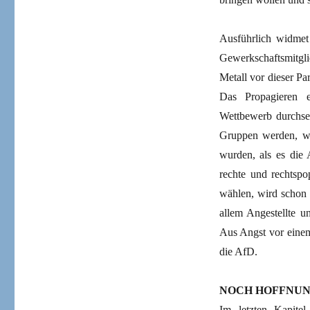
Ausführlich widmet
Gewerkschaftsmitgl
Metall vor dieser Pa
Das Propagieren e
Wettbewerb durchset
Gruppen werden, war
wurden, als es die
rechte und rechtspo
wählen, wird schon 
allem Angestellte u
Aus Angst vor einem
die AfD.
NOCH HOFFNUN
Im letzten Kapitel