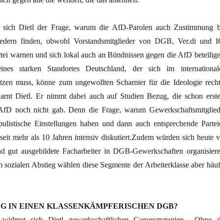
 sich Dietl der Frage, warum die AfD-Parolen auch Zustimmung b
iedern finden, obwohl Vorstandsmitglieder von DGB, Ver.di und I
rtei warnen und sich lokal auch an Bündnissen gegen die AfD beteilige
ines starken Standortes Deutschland, der sich im international
zen muss, könne zum ungewollten Scharnier für die Ideologie recht
nt Dietl. Er nimmt dabei auch auf Studien Bezug, die schon erstel
 AfD noch nicht gab. Denn die Frage, warum Gewerkschaftsmitglied
pulistische Einstellungen haben und dann auch entsprechende Partei
seit mehr als 10 Jahren intensiv diskutiert.Zudem würden sich heute v
nd gut ausgebildete Facharbeiter in DGB-Gewerkschaften organisiere
 sozialen Abstieg wählen diese Segmente der Arbeiterklasse aber häuf
G IN EINEN KLASSENKÄMPFERISCHEN DGB?
 widmet sich Dietl gewerkschaftlichen Gegenstrategien. „Ohne d