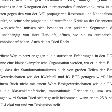
kens in den Kategorien der internationalen Standortkonkurrenz ist e
eten gegen den von der AfD propagierten Rassismus und Nationalism
eilt“, so seine sehr prägnante und zutreffende Kritik an der Orientieru
erkschaften müssen sich besonders den prekären Segmenten d
n, unabhängig von ihrer Herkunft, öffnen, wo sie im europäisch
chholbedarf haben. Auch da hat Dietl Recht.
iben: Warum setzt er gegen alle historischen Erfahrungen in den D
önne eine klassenkämpferische Organisation werden, wo er in dem Bu
ngt, dass der Standortnationalismus auch von großen Teilen der Bas
Gewerkschaften wie der IG-Metall und IG BCE getragen wird? Un
einem Buch nicht mit einem Wort Basisgewerkschaften wie die F
 die klassenkämpferische, transnationale Orientierung umzusetz
agen wird Stefan Dietl sicher gestellt bekommen, wenn er am 25.8. se
U-Lokal vor und zur Diskussion stellt.