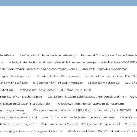
tete Frage
Ein Gespräch in der aktuellen Ausstellung von Ferdinand Dölberg in der Galerie Anton J
hiv
Mitschnitt der Podiumsdiskussion: Gewalt, Militanz und emanzipatorische Praxis vom 19.10.2015 i
tt der Podiumsdiskussion Armut ohne Widerstand? vom 18.9..2024 im Museum des Kapitalismus
ung des Arbeitsmarktes
Zur Aktualität der Zimmerwalder – mein Aufsatz in neuerschienen Buch St
auchen mit neuen Link
In Gedenken am Rolf-Dieter Missbach
Solidarität mit Stern e.V.
Spuren d
Winterthur
Interview mit Radio Flora zur RAF-Fahndung in Berlin
 zur Sache“ von Stephanie Bart
Diskussion mit Sabine Schiffer, Justus von Daniels und mir im Podc
n Linken am 31.1.2024 in Ludwigshafen
Polizeigewalt oder der Schutzmann als Putzmann
Teuerungsprotesten
War das schon der heiße Herbst? (PAS Podiumsdiskussion, Berlin 16/02/23
e Revision: aus Kein Zustand
„Wer nicht aus der Geschichte lernt, kommt darin um“
Filmkritik: »
 bekommt, nicht reagieren
Radio-Interview zu Rheinmetall-Entwaffnen Camp in Kassel
Corona u
ression gegen italienische Basisgewerkschaften
Mit Maske und Plakat – Zum Tod des Aktionskünstler