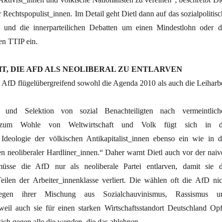
r Rechtspopulist_innen. Im Detail geht Dietl dann auf das sozialpolitis
und die innerparteilichen Debatten um einen Mindestlohn oder d
n TTIP ein.
HT, DIE AFD ALS NEOLIBERAL ZU ENTLARVEN
ie AfD flügelübergreifend sowohl die Agenda 2010 als auch die Leiharbe
und Selektion von sozial Benachteiligten nach vermeintlich
en zum Wohle von Weltwirtschaft und Volk fügt sich in d
e Ideologie der völkischen Antikapitalist_innen ebenso ein wie in d
n neoliberaler Hardliner_innen.“ Daher warnt Dietl auch vor der naiv
üsse die AfD nur als neoliberale Partei entlarven, damit sie d
ilen der Arbeiter_innenklasse verliert. Die wählen oft die AfD nic
egen ihrer Mischung aus Sozialchauvinismus, Rassismus u
weil auch sie für einen starken Wirtschaftsstandort Deutschland Opf
ich gegen alle die wenden, die das ablehnen.