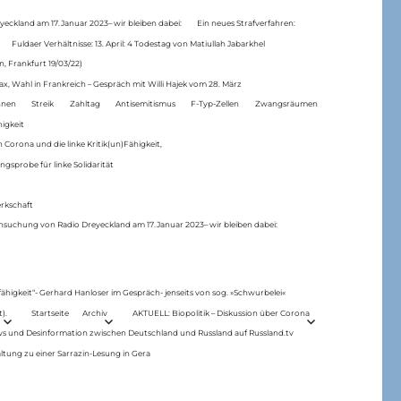
eckland am 17.Januar 2023– wir bleiben dabei:
Ein neues Strafverfahren:
Fuldaer Verhältnisse: 13. April: 4 Todestag von Matiul­lah Jabarkhel
n, Frankfurt 19/03/22)
ax, Wahl in Frankreich – Gespräch mit Willi Hajek vom 28. März
nen
Streik
Zahltag
Antisemitismus
F-Typ-Zellen
Zwangsräumen
higkeit
 Corona und die linke Kritik(un)Fähigkeit,
ngsprobe für linke Solidarität
rkschaft
hsuchung von Radio Dreyeckland am 17.Januar 2023– wir bleiben dabei:
 fähigkeit“- Gerhard Hanloser im Gespräch- jenseits von sog. »Schwurbelei«
).
Startseite
Archiv
AKTUELL: Biopolitik – Diskussion über Corona
ws und Desinformation zwischen Deutschland und Russland auf Russland.tv
ltung zu einer Sarrazin-Lesung in Gera