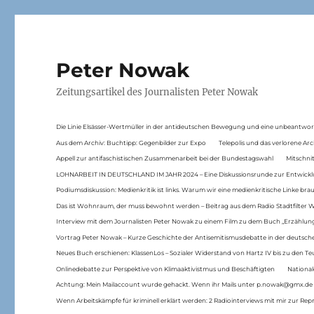
Peter Nowak
Zeitungsartikel des Journalisten Peter Nowak
Die Linie Elsässer-Wertmüller in der antideutschen Bewegung und eine unbeantwor
Aus dem Archiv: Buchtipp: Gegenbilder zur Expo
Telepolis und das verlorene Arc
Appell zur antifaschistischen Zusammenarbeit bei der Bundestagswahl
Mitschni
LOHNARBEIT IN DEUTSCHLAND IM JAHR 2024 – Eine Diskussionsrunde zur Entwickl
Podiumsdiskussion: Medienkritik ist links. Warum wir eine medienkritische Linke br
Das ist Wohnraum, der muss bewohnt werden – Beitrag aus dem Radio Stadtfilter 
Interview mit dem Journalisten Peter Nowak zu einem Film zu dem Buch „Erzählung
Vortrag Peter Nowak – Kurze Geschichte der Antisemitismusdebatte in der deutsche
Neues Buch erschienen: KlassenLos – Sozialer Widerstand von Hartz IV bis zu den 
Onlinedebatte zur Perspektive von Klimaaktivistmus und Beschäftigten
National
Achtung: Mein Mailaccount wurde gehackt. Wenn ihr Mails unter p.nowak@gmx.de
Wenn Arbeitskämpfe für kriminell erklärt werden: 2 Radiointerviews mit mir zur Rep