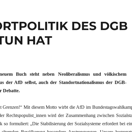
RTPOLITIK DES DGB
 TUN HAT
 neuem Buch steht neben Neoliberalismus und völkischem
aus der AfD selbst, auch der Standortnationalismus der DGB-
r Debatte.
ht Grenzen!“ Mit diesem Motto wirbt die AfD im Bundestagswahlkamp
r Rechtspopulist_innen wird der Zusammenhang zwischen Sozialsta
k so formuliert: „Die Stabilisierung der Sozialsysteme erfordert bei ei
alternden Bevölkerung besondere Anstrengungen. Unsere begrenzt