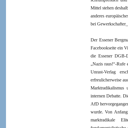
Mittel stehen deshal
anderes europäische
bei Gewerkschafter
Der Essener Bergman
Facebookseite ein Vi
die Essener DGB-D
„Nazis raus!“-Rufe 
Unrast-Verlag er
erfreulicherweise a
Marktradikalismus 
internen Debatte. Di
AfD hervorgegangen 
wurde. Von Anfang
marktradikale Eli
fundamentalistische 