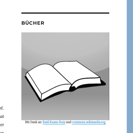
BÜCHER
f.
at
Mit Dank an:
Raúl Ruano Ruiz
und
commons.wikimedia.org
ner
en