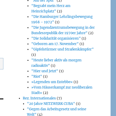
"Auf der Spur"
(2)
"Begrabt mein Herz am
Heinrichplatz"
(2)
"Die Hamburger Lehrlingsbewegung
1968 – 1972"
(1)
"Die Jugendzentrumsbewegung in der
Bundesrepublik der 1970er Jahre"
(2)
"Die Solidarität organisieren"
(1)
"Geboren am 17. November"
(1)
"Gipfelstürmer und Straßenkämpfer"
(1)
"Heute lieber aktiv als morgen
radioaktiv"
(1)
"Hier und Jetzt"
(1)
"Riot"
(1)
»Legenden um Entebbe«
(1)
»Vom Häuserkampf zur neoliberalen
Stadt«
(2)
Rez. Internationales
(7)
"20 Jahre NETZWERK CUBA"
(1)
"Gegen das Arbeitsgesetz und seine
Welt"
(4)