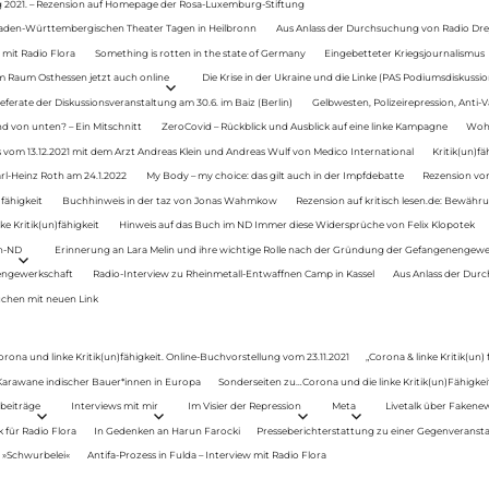
g 2021. – Rezension auf Homepage der Rosa-Luxemburg-Stiftung
Baden-Württembergischen Theater Tagen in Heilbronn
Aus Anlass der Durchsuchung von Radio Drey
 mit Radio Flora
Something is rotten in the state of Germany
Eingebetteter Kriegsjournalismus
im Raum Osthessen jetzt auch online
Die Krise in der Ukraine und die Linke (PAS Podiumsdiskussio
ferate der Diskussionsveranstaltung am 30.6. im Baiz (Berlin)
Gelbwesten, Polizeirepression, Anti-V
 von unten? – Ein Mitschnitt
ZeroCovid – Rückblick und Ausblick auf eine linke Kampagne
Woh
 vom 13.12.2021 mit dem Arzt Andreas Klein und Andreas Wulf von Medico International
Kritik(un)fä
rl-Heinz Roth am 24.1.2022
My Body – my choice: das gilt auch in der Impfdebatte
Rezension von
fähigkeit
Buchhinweis in der taz von Jonas Wahmkow
Rezension auf kritisch lesen.de: Bewähru
e Kritik(un)fähigkeit
Hinweis auf das Buch im ND Immer diese Widersprüche von Felix Klopotek
en-ND
Erinnerung an Lara Melin und ihre wichtige Rolle nach der Gründung der Gefangenengewe
nengewerkschaft
Radio-Interview zu Rheinmetall-Entwaffnen Camp in Kassel
Aus Anlass der Durc
auchen mit neuen Link
orona und linke Kritik(un)fähigkeit. Online-Buchvorstellung vom 23.11.2021
„Corona & linke Kritik(un)
: Karawane indischer Bauer*innen in Europa
Sonderseiten zu…Corona und die linke Kritik(un)Fähigkeit
beiträge
Interviews mit mir
Im Visier der Repression
Meta
Livetalk über Fakene
für Radio Flora
In Gedenken an Harun Farocki
Presseberichterstattung zu einer Gegenveransta
. »Schwurbelei«
Antifa-Prozess in Fulda – Interview mit Radio Flora