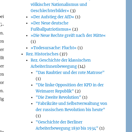
völkischer Nationalismus und
Geschlechterbilder«
(3)
ei
»Der Aufstieg der AfD«
(1)
»Der Neue deutsche
G-
Fußballpatriotismus«
(2)
n.
»Die Neue Rechte greift nach der Mitte«
en
(1)
»Todesursache: Flucht«
(1)
er
Rez. Historisches
(37)
lt
Rez. Geschichte der klassischen
er
ArbeiterInnenbewegung
(14)
"Das Raubtier und der rote Matrose"
en
(1)
or
"Die linke Opposition der KPD in der
n.
Weimarer Republik"
(2)
"Die Zweite Revolution"
(1)
ig
"Fabrikräte und Selbstverwaltung von
der russischen Revolution bis heute"
(1)
"Geschichte der Berliner
Arbeiterbewegung 1830 bis 1934"
(1)
ie