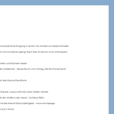
anizewski fand Eingang in einem Taz-Artikel von Beate Scheder
m Conne Island-Leipzig: Nach fast 10 Jahren noch interessant.
erben und Sterben lassen
er Solidarität – Neues Buch vom Verlag „Die Buchmacherei“
ast des Deutschlandfunk:
Podcast: Laues Lüftchen statt Heißer Herbst
Mit der Waffe in der Hand – Cottbus 1920«.
nd die linke Kritik(un)dähigkeit – neue Homepage
s Kurt Jotter