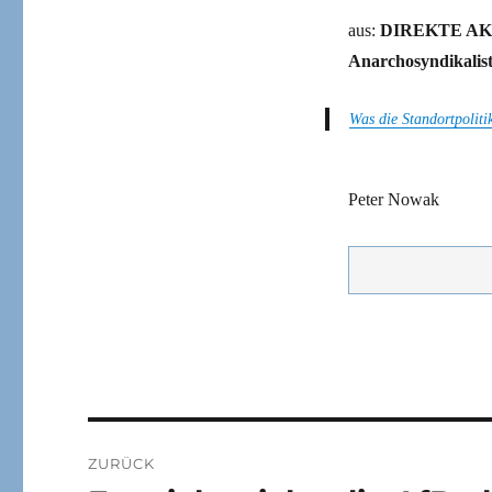
aus:
DIREKTE A
Anarcho­syndika­lis
Was die Standortpoliti
Peter Nowak
Beitragsnavigation
ZURÜCK