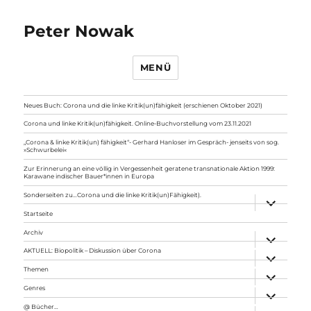
Peter Nowak
MENÜ
Neues Buch: Corona und die linke Kritik(un)fähigkeit (erschienen Oktober 2021)
Corona und linke Kritik(un)fähigkeit. Online-Buchvorstellung vom 23.11.2021
„Corona & linke Kritik(un) fähigkeit“- Gerhard Hanloser im Gespräch- jenseits von sog.
»Schwurbelei«
Zur Erinnerung an eine völlig in Vergessenheit geratene transnationale Aktion 1999:
Karawane indischer Bauer*innen in Europa
Sonderseiten zu…Corona und die linke Kritik(un)Fähigkeit).
Unterme
anzeigen
Startseite
Archiv
Unterme
anzeigen
AKTUELL: Biopolitik – Diskussion über Corona
Unterme
anzeigen
Themen
Unterme
anzeigen
Genres
Unterme
anzeigen
@ Bücher…
Unterme