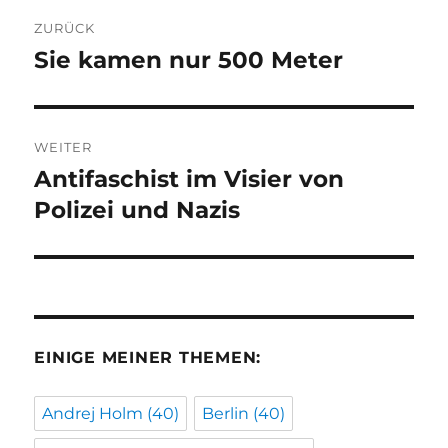
Beitragsnavigation
ZURÜCK
Sie kamen nur 500 Meter
Vorheriger
Beitrag:
WEITER
Antifaschist im Visier von
Nächster
Beitrag:
Polizei und Nazis
EINIGE MEINER THEMEN:
Andrej Holm
(40)
Berlin
(40)