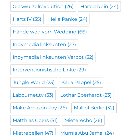
Graswurzelrevolution
(26)
Harald Rein
(24)
Hartz IV
(35)
Helle Panke
(24)
Hände weg vom Wedding
(66)
Indymedia linksunten
(27)
Indymedia linksunten Verbot
(32)
Interventionistische Linke
(29)
Jungle World
(23)
Karla Pappel
(25)
Labournet.tv
(33)
Lothar Eberhardt
(23)
Make Amazon Pay
(26)
Mall of Berlin
(32)
Matthias Coers
(51)
Mieterecho
(26)
Mietrebellen
(47)
Mumia Abu Jamal
(24)