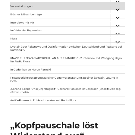
anzeigen
Veranstaltungen
Unterme
anzeigen
Bücher & Buchbeiträge
Unterme
anzeigen
Interviews mit mir
Unterme
anzeigen
Im Visier der Repression
Unterme
anzeigen
Meta
Unterme
anzeigen
Livetalk über Fakenews und Desinformation zwischen Deutschland und Russland auf
Russland.tv
KNAST FÜR JEAN-MARC ROUILLAN AUS FRANKREICH? Interview mit Wolfgang Hajek
für Radio Flora
In Gedenken an Harun Farocki
Presseberichterstattung zu einer Gegenveranstaltung zu einer Sarrazin-Lesung in
Gera
„Corona & linke Kritik(un) fähigkeit“- Gerhard Hanloser im Gespräch- jenseits von sog.
»Schwurbelei«
Antifa-Prozess in Fulda – Interview mit Radio Flora
„Kopfpauschale löst