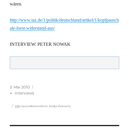
wären.
http://www.taz.de/1/politik/deutschland/artikel/1/kopfpausch
ale-loest-widerstand-aus/
INTERVIEW: PETER NOWAK
Veröffentlicht
Kategorien
3. Mai 2010
am
Interviews
Schlagwörter
SW
:
Gesundheitsreform
,
Nadja Rakowitz