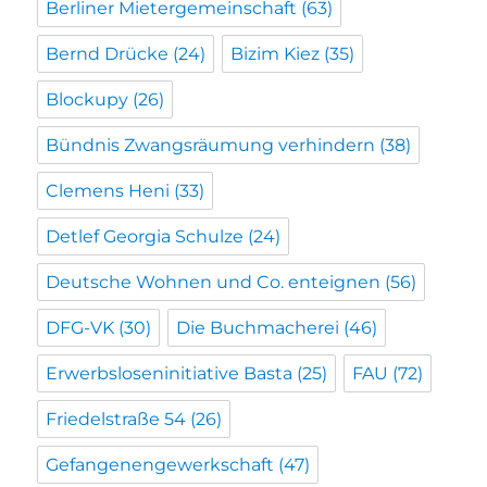
Berliner Mietergemeinschaft
(63)
Bernd Drücke
(24)
Bizim Kiez
(35)
Blockupy
(26)
Bündnis Zwangsräumung verhindern
(38)
Clemens Heni
(33)
Detlef Georgia Schulze
(24)
Deutsche Wohnen und Co. enteignen
(56)
DFG-VK
(30)
Die Buchmacherei
(46)
Erwerbsloseninitiative Basta
(25)
FAU
(72)
Friedelstraße 54
(26)
Gefangenengewerkschaft
(47)