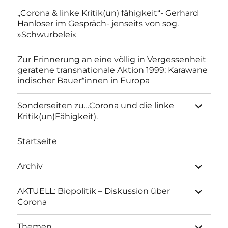
„Corona & linke Kritik(un) fähigkeit“- Gerhard
Hanloser im Gespräch- jenseits von sog.
»Schwurbelei«
Zur Erinnerung an eine völlig in Vergessenheit
geratene transnationale Aktion 1999: Karawane
indischer Bauer*innen in Europa
Unterme
Sonderseiten zu…Corona und die linke
anzeigen
Kritik(un)Fähigkeit).
Startseite
Unterme
Archiv
anzeigen
Unterme
AKTUELL: Biopolitik – Diskussion über
anzeigen
Corona
Unterme
Themen