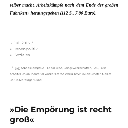
selber macht. Arbeitskämpfe nach dem Ende der großen
Fabriken» herausgegeben (112 S., 7,80 Euro).
Veröffentlicht
Kategorien
6. Juli 2016
am
Innenpolitik
Soziales
Schlagwörter
SW
:
Arbeitskampf CATI Labor Jena
,
Baisgewerkschaften
,
FAU
,
Freie
Arbeiter Union
,
Industrial Workers of the World
,
IWW
,
Jakob Schäfer
,
Mall of
Berlin
,
Marburger Bund
»Die Empörung ist recht
groß«