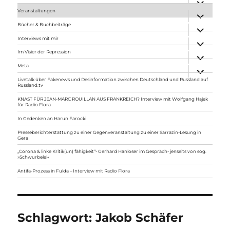
anzeigen
Veranstaltungen
Unterme
anzeigen
Bücher & Buchbeiträge
Unterme
anzeigen
Interviews mit mir
Unterme
anzeigen
Im Visier der Repression
Unterme
anzeigen
Meta
Unterme
anzeigen
Livetalk über Fakenews und Desinformation zwischen Deutschland und Russland auf
Russland.tv
KNAST FÜR JEAN-MARC ROUILLAN AUS FRANKREICH? Interview mit Wolfgang Hajek
für Radio Flora
In Gedenken an Harun Farocki
Presseberichterstattung zu einer Gegenveranstaltung zu einer Sarrazin-Lesung in
Gera
„Corona & linke Kritik(un) fähigkeit“- Gerhard Hanloser im Gespräch- jenseits von sog.
»Schwurbelei«
Antifa-Prozess in Fulda – Interview mit Radio Flora
Schlagwort:
Jakob Schäfer