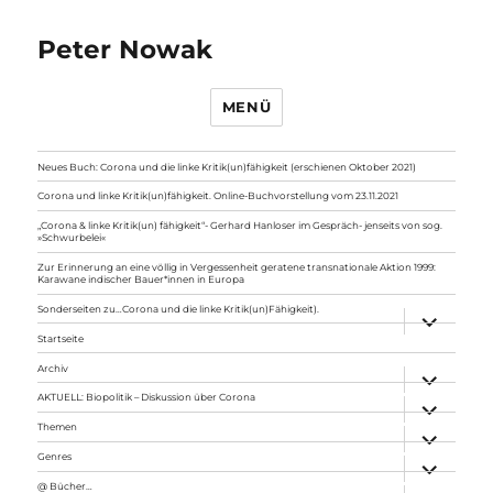
Peter Nowak
MENÜ
Neues Buch: Corona und die linke Kritik(un)fähigkeit (erschienen Oktober 2021)
Corona und linke Kritik(un)fähigkeit. Online-Buchvorstellung vom 23.11.2021
„Corona & linke Kritik(un) fähigkeit“- Gerhard Hanloser im Gespräch- jenseits von sog.
»Schwurbelei«
Zur Erinnerung an eine völlig in Vergessenheit geratene transnationale Aktion 1999:
Karawane indischer Bauer*innen in Europa
Sonderseiten zu…Corona und die linke Kritik(un)Fähigkeit).
Unterme
anzeigen
Startseite
Archiv
Unterme
anzeigen
AKTUELL: Biopolitik – Diskussion über Corona
Unterme
anzeigen
Themen
Unterme
anzeigen
Genres
Unterme
anzeigen
@ Bücher…
Unterme