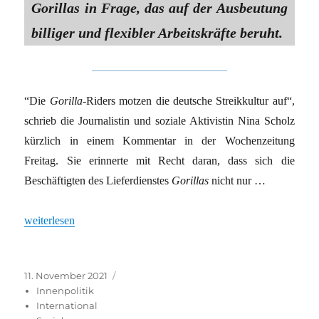
Gorillas in Frage, das auf der Ausbeutung
billiger und flexibler Arbeitskräfte beruht.
“Die
Gorilla
-Riders motzen die deutsche Streikkultur auf“,
schrieb die Journalistin und soziale Aktivistin Nina Scholz
kürzlich in einem Kommentar in der Wochenzeitung
Freitag. Sie erinnerte mit Recht daran, dass sich die
Beschäftigten des Lieferdienstes
Gorillas
nicht nur …
„STREIK ALS ARBEITSKAMPF“
weiterlesen
Veröffentlicht
Kategorien
11. November 2021
am
Innenpolitik
International