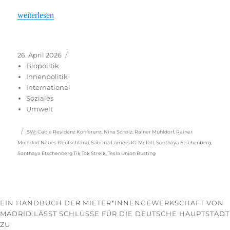
„Widerstand gegen Big-Tech geht nicht ohne die dort Beschäftigt
weiterlesen
Veröffentlicht
Kategorien
26. April 2026
am
Biopolitik
Innenpolitik
International
Soziales
Umwelt
Schlagwörter
SW
:
Cable Residenz Konferenz
,
Nina Scholz
,
Rainer Mühldorf
,
Rainer
Mühldorf Neues Deutschland
,
Sabrina Lamers IG-Metall
,
Sonthaya Etschenberg
,
Sonthaya Etschenberg Tik Tok Streik
,
Tesla Union Busting
EIN HANDBUCH DER MIETER*INNENGEWERKSCHAFT VON
MADRID LÄSST SCHLÜSSE FÜR DIE DEUTSCHE HAUPTSTADT
ZU