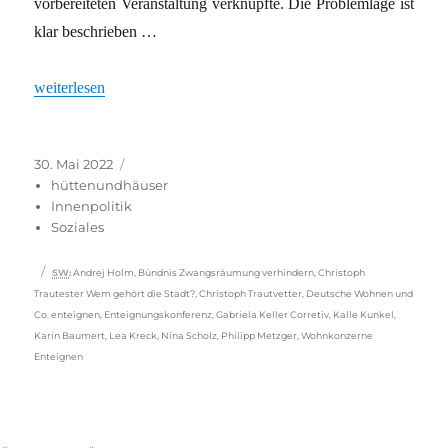
vorbereiteten Veranstaltung verknüpfte. Die Problemlage ist
klar beschrieben …
„Wohnungsmarkt: Wenn die Mehrheit andere Spielregeln will“
weiterlesen
Veröffentlicht
Kategorien
30. Mai 2022
am
hüttenundhäuser
Innenpolitik
Soziales
Schlagwörter
SW
:
Andrej Holm
,
Bündnis Zwangsräumung verhindern
,
Christoph
Trautester Wem gehört die Stadt?
,
Christoph Trautvetter
,
Deutsche Wohnen und
Co. enteignen
,
Enteignungskonferenz
,
Gabriela Keller Corretiv
,
Kalle Kunkel
,
Karin Baumert
,
Lea Kreck
,
Nina Scholz
,
Philipp Metzger
,
Wohnkonzerne
Enteignen