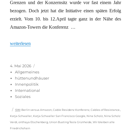
Grenzen und der Konzernsitz wurde vor fast einem Jahr
bezogen. Doch jetzt hat die Initiative einen späten Erfolg
erzielt. Vom 10. bis 12.April tagte ganz in der Nähe des
Amazon-Towers die Konferenz …
„Eine linke KI-Konferenz diskutiert Widerstand gegen Big-Tech“
weiterlesen
Veröffentlicht
Kategorien
4. Mai 2026
am
Allgemeines
hüttenundhäuser
Innenpolitik
International
Soziales
Schlagwörter
SW
:
Berlin versus Amazon
,
Cable Residenz Konferenz
,
Cables of Resistance.
,
Katja Schwaller
,
Katja Schwaller San Francisco Google
,
Nina Scholz
,
Nina Scholz
Verdi
,
onthaya Etschenberg
,
Union Busting Tesla Grünheide
,
Wir bleiben alle
Friedrichshain