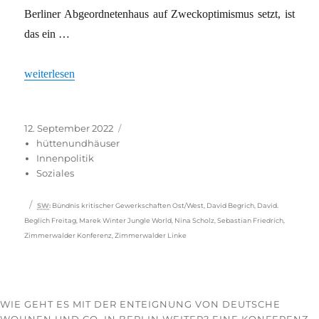
Berliner Abgeordnetenhaus auf Zweckoptimismus setzt, ist
das ein …
„Soziale Proteste: Die Linke als Diskurspolizei?“
weiterlesen
Veröffentlicht
Kategorien
12. September 2022
am
hüttenundhäuser
Innenpolitik
Soziales
Schlagwörter
SW
:
Bündnis kritischer Gewerkschaften Ost/West
,
David Begrich
,
David.
Beglich Freitag
,
Marek Winter Jungle World
,
Nina Scholz
,
Sebastian Friedrich
,
Zimmerwalder Konferenz
,
Zimmerwalder Linke
WIE GEHT ES MIT DER ENTEIGNUNG VON DEUTSCHE
WOHNEN UND CO. IN BERLIN WEITER? EINE KONFERENZ