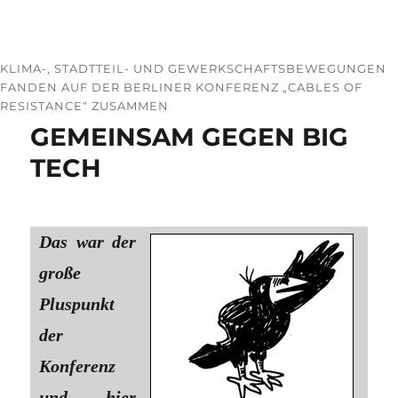
KLIMA-, STADTTEIL- UND GEWERKSCHAFTSBEWEGUNGEN
FANDEN AUF DER BERLINER KONFERENZ „CABLES OF
RESISTANCE“ ZUSAMMEN
GEMEINSAM GEGEN BIG
TECH
Das war der
große
Pluspunkt
der
Konferenz
und hier