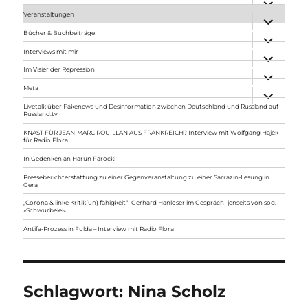
anzeigen
Veranstaltungen
Unterme
anzeigen
Bücher & Buchbeiträge
Unterme
anzeigen
Interviews mit mir
Unterme
anzeigen
Im Visier der Repression
Unterme
anzeigen
Meta
Unterme
anzeigen
Livetalk über Fakenews und Desinformation zwischen Deutschland und Russland auf
Russland.tv
KNAST FÜR JEAN-MARC ROUILLAN AUS FRANKREICH? Interview mit Wolfgang Hajek
für Radio Flora
In Gedenken an Harun Farocki
Presseberichterstattung zu einer Gegenveranstaltung zu einer Sarrazin-Lesung in
Gera
„Corona & linke Kritik(un) fähigkeit“- Gerhard Hanloser im Gespräch- jenseits von sog.
»Schwurbelei«
Antifa-Prozess in Fulda – Interview mit Radio Flora
Schlagwort:
Nina Scholz