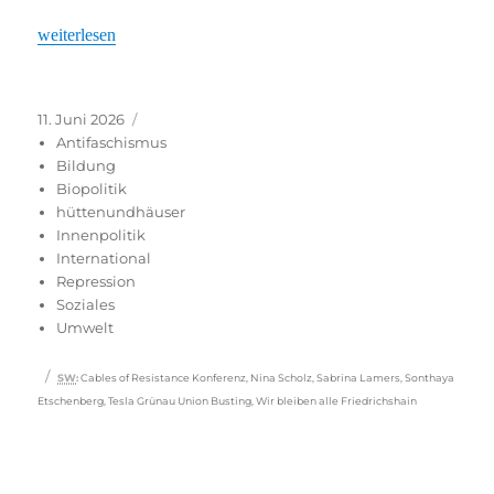
„GEMEINSAM GEGEN BIG TECH“
weiterlesen
Veröffentlicht
Kategorien
11. Juni 2026
am
Antifaschismus
Bildung
Biopolitik
hüttenundhäuser
Innenpolitik
International
Repression
Soziales
Umwelt
Schlagwörter
SW
:
Cables of Resistance Konferenz
,
Nina Scholz
,
Sabrina Lamers
,
Sonthaya
Etschenberg
,
Tesla Grünau Union Busting
,
Wir bleiben alle Friedrichshain