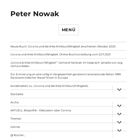
Peter Nowak
MENÜ
Neues Buch: Corona und die linke Kritik(un)fähigkeit (erschienen Oktober 2021)
Corona und linke Kritik(un)fähigkeit. Online-Buchvorstellung vom 23.11.2021
„Corona & linke Kritik(un) fähigkeit“- Gerhard Hanloser im Gespräch- jenseits von sog.
»Schwurbelei«
Zur Erinnerung an eine völlig in Vergessenheit geratene transnationale Aktion 1999:
Karawane indischer Bauer*innen in Europa
Sonderseiten zu…Corona und die linke Kritik(un)Fähigkeit).
Unterme
anzeigen
Startseite
Archiv
Unterme
anzeigen
AKTUELL: Biopolitik – Diskussion über Corona
Unterme
anzeigen
Themen
Unterme
anzeigen
Genres
Unterme
anzeigen
@ Bücher…
Unterme