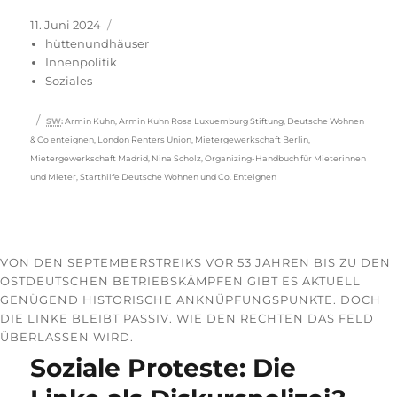
Veröffentlicht
Kategorien
11. Juni 2024
am
hüttenundhäuser
Innenpolitik
Soziales
Schlagwörter
SW
:
Armin Kuhn
,
Armin Kuhn Rosa Luxuemburg Stiftung
,
Deutsche Wohnen
& Co enteignen
,
London Renters Union
,
Mietergewerkschaft Berlin
,
Mietergewerkschaft Madrid
,
Nina Scholz
,
Organizing-Handbuch für Mieterinnen
und Mieter
,
Starthilfe Deutsche Wohnen und Co. Enteignen
VON DEN SEPTEMBERSTREIKS VOR 53 JAHREN BIS ZU DEN
OSTDEUTSCHEN BETRIEBSKÄMPFEN GIBT ES AKTUELL
GENÜGEND HISTORISCHE ANKNÜPFUNGSPUNKTE. DOCH
DIE LINKE BLEIBT PASSIV. WIE DEN RECHTEN DAS FELD
ÜBERLASSEN WIRD.
Soziale Proteste: Die