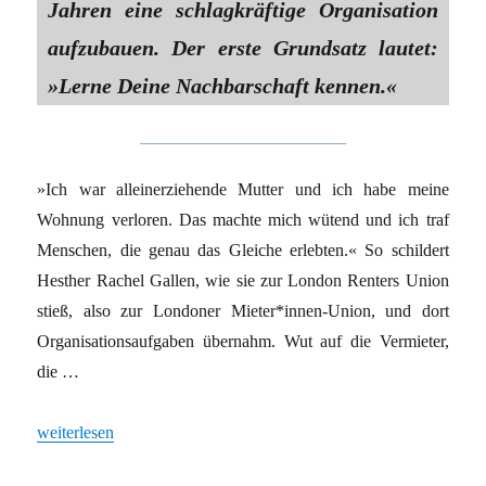
Jahren eine schlagkräftige Organisation
aufzubauen. Der erste Grundsatz lautet:
»Lerne Deine Nachbarschaft kennen.«
»Ich war alleinerziehende Mutter und ich habe meine
Wohnung verloren. Das machte mich wütend und ich traf
Menschen, die genau das Gleiche erlebten.« So schildert
Hesther Rachel Gallen, wie sie zur London Renters Union
stieß, also zur Londoner Mieter*innen-Union, und dort
Organisationsaufgaben übernahm. Wut auf die Vermieter,
die …
„Mietenwahnsinn in Berlin: Lernen vom Kampf in Madrid“
weiterlesen