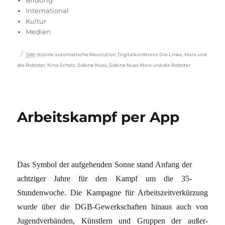
International
Kultur
Medien
Schlagwörter
SW
:
(K)eine automatische Revolution
,
Digitalkonferenz Die LInke
,
Marx und
die Roboter
,
Nina Scholz
,
Sabine Nuss
,
Sabine Nuss Marx und die Roboter
Arbeitskampf per App
Das Symbol der aufgehenden Sonne stand Anfang der
achtziger Jahre für den Kampf um die 35-
Stundenwoche. Die Kampagne für Arbeitszeitverkürzung
wurde über die DGB-Gewerkschaften hinaus auch von
Jugendverbänden, Künstlern und Gruppen der außer­