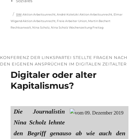
Soziales
Schlagwörter
SW
:
Aktion Arbeitsunrecht
,
André Koletzki Aktion Arbeitsunrecht
,
Elmar
Wigand Aktion Arbeitsunrecht
,
Freie Arbeiter Union
,
Martin Bechert
Rechtsanwalt
,
Nina Scholz
,
Nina Scholz Wochenzeitung Freitag
KONFERENZ DER LINKSPARTEI STELLTE FRAGEN NACH
DEN EIGENEN ANSPRÜCHEN IM DIGITALEN ZEITALTER
Digitaler oder alter
Kapitalismus?
Die Journalistin
Nina Scholz lehnte
den Begriff genauso ab wie auch den