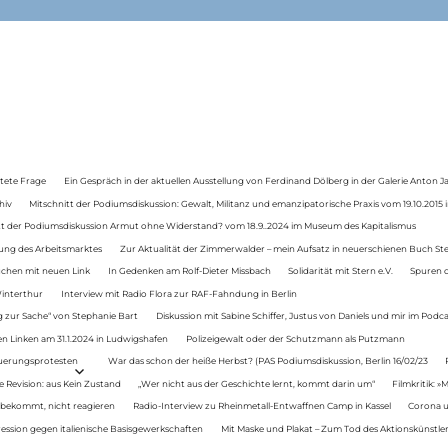
tete Frage
Ein Gespräch in der aktuellen Ausstellung von Ferdinand Dölberg in der Galerie Anton J
hiv
Mitschnitt der Podiumsdiskussion: Gewalt, Militanz und emanzipatorische Praxis vom 19.10.2015 i
tt der Podiumsdiskussion Armut ohne Widerstand? vom 18.9..2024 im Museum des Kapitalismus
ung des Arbeitsmarktes
Zur Aktualität der Zimmerwalder – mein Aufsatz in neuerschienen Buch St
auchen mit neuen Link
In Gedenken am Rolf-Dieter Missbach
Solidarität mit Stern e.V.
Spuren d
Winterthur
Interview mit Radio Flora zur RAF-Fahndung in Berlin
 zur Sache“ von Stephanie Bart
Diskussion mit Sabine Schiffer, Justus von Daniels und mir im Podc
n Linken am 31.1.2024 in Ludwigshafen
Polizeigewalt oder der Schutzmann als Putzmann
Teuerungsprotesten
War das schon der heiße Herbst? (PAS Podiumsdiskussion, Berlin 16/02/23
e Revision: aus Kein Zustand
„Wer nicht aus der Geschichte lernt, kommt darin um“
Filmkritik: »
 bekommt, nicht reagieren
Radio-Interview zu Rheinmetall-Entwaffnen Camp in Kassel
Corona u
ression gegen italienische Basisgewerkschaften
Mit Maske und Plakat – Zum Tod des Aktionskünstler