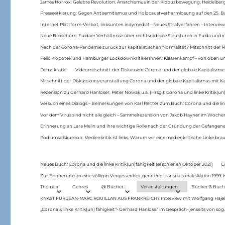
James Horrox: Gelebte Revolution. Anarchismus in der Kibbuzbewegung, Heidelber
Presseerklärung: Gegen Antisemitismus und Holocaustverharmlosung auf den 25. 
Internet Plattform-Verbot, linksunten.indymedia1 – Neues Strafverfahren – Interview
Neue Broschüre: Fuldaer Verhältnisse über rechtsradikale Strukturen in Fulda und 
Nach der Corona-Pandemie zurück zur kapitalistischen Normalität? Mitschnitt der Re
Felix Klopotek und Hamburger LockdownkritikerInnen: Klassenkampf – von oben und
Demokratie
Videomitschnitt der Diskussion Corona und der globale Kapitalismus
Mitschnitt der Diskussionsveranstaltung Corona und der globale Kapitalismus mit Ka
Rezension zu Gerhard Hanloser, Peter Nowak u.a. (Hrsg.): Corona und linke Kritik(un)
Versuch eines Dialogs – Bemerkungen von Karl Reitter zum Buch: Corona und die link
Vor dem Virus sind nicht alle gleich – Sammelrezension von Jakob Hayner im Woch
Erinnerung an Lara Melin und ihre wichtige Rolle nach der Gründung der Gefange
Podiumsdiskussion: Medienkritik ist links. Warum wir eine medienkritische Linke br
Neues Buch: Corona und die linke Kritik(un)fähigkeit (erschienen Oktober 2021)
C
Zur Erinnerung an eine völlig in Vergessenheit geratene transnationale Aktion 1999
Themen
Genres
@ Bücher…
Veranstaltungen
Bücher & Buch
KNAST FÜR JEAN-MARC ROUILLAN AUS FRANKREICH? Interview mit Wolfgang Hajek 
„Corona & linke Kritik(un) fähigkeit“- Gerhard Hanloser im Gespräch- jenseits von sog