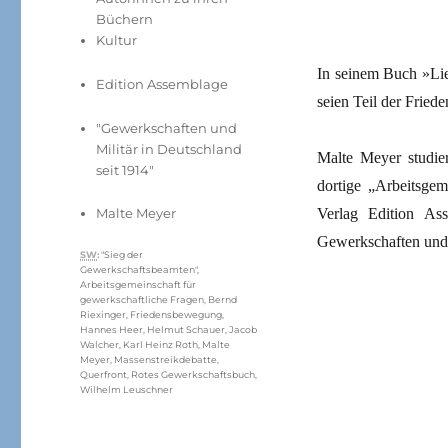
Büchern
Kultur
In seinem Buch »Lie
Edition Assemblage
seien Teil der Frie
"Gewerkschaften und
Militär in Deutschland
Malte Meyer studier
seit 1914"
dortige „Arbeitsgem
Verlag Edition Ass
Malte Meyer
Gewerkschaften und 
Schlagwörter
SW
:
"Sieg der
Gewerkschaftsbeamten"
,
Arbeitsgemeinschaft für
gewerkschaftliche Fragen
,
Bernd
Riexinger
,
Friedensbewegung
,
Hannes Heer
,
Helmut Schauer
,
Jacob
Walcher
,
Karl Heinz Roth
,
Malte
Meyer
,
Massenstreikdebatte
,
Querfront
,
Rotes Gewerkschaftsbuch
,
Wilhelm Leuschner