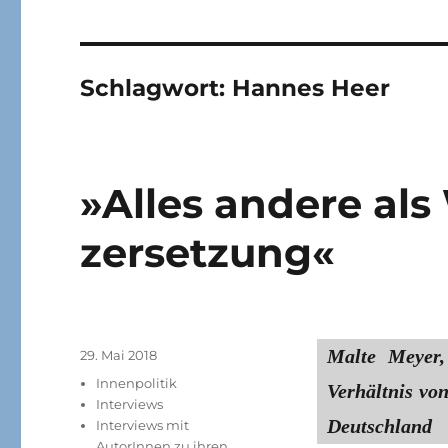
Schlagwort:
Hannes Heer
»Alles andere als
zersetzung«
Malte Meyer,
Veröffentlicht
29. Mai 2018
am
Kategorien
Innenpolitik
Verhältnis vo
Interviews
Deutschland
Interviews mit
AutorInnen zu ihren