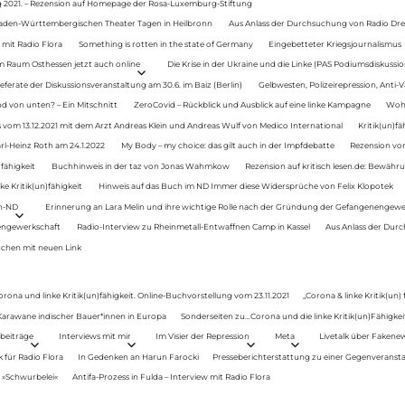
g 2021. – Rezension auf Homepage der Rosa-Luxemburg-Stiftung
Baden-Württembergischen Theater Tagen in Heilbronn
Aus Anlass der Durchsuchung von Radio Drey
 mit Radio Flora
Something is rotten in the state of Germany
Eingebetteter Kriegsjournalismus
im Raum Osthessen jetzt auch online
Die Krise in der Ukraine und die Linke (PAS Podiumsdiskussio
ferate der Diskussionsveranstaltung am 30.6. im Baiz (Berlin)
Gelbwesten, Polizeirepression, Anti-V
 von unten? – Ein Mitschnitt
ZeroCovid – Rückblick und Ausblick auf eine linke Kampagne
Woh
 vom 13.12.2021 mit dem Arzt Andreas Klein und Andreas Wulf von Medico International
Kritik(un)fä
rl-Heinz Roth am 24.1.2022
My Body – my choice: das gilt auch in der Impfdebatte
Rezension von
fähigkeit
Buchhinweis in der taz von Jonas Wahmkow
Rezension auf kritisch lesen.de: Bewähru
e Kritik(un)fähigkeit
Hinweis auf das Buch im ND Immer diese Widersprüche von Felix Klopotek
en-ND
Erinnerung an Lara Melin und ihre wichtige Rolle nach der Gründung der Gefangenengewe
nengewerkschaft
Radio-Interview zu Rheinmetall-Entwaffnen Camp in Kassel
Aus Anlass der Durc
auchen mit neuen Link
orona und linke Kritik(un)fähigkeit. Online-Buchvorstellung vom 23.11.2021
„Corona & linke Kritik(un)
: Karawane indischer Bauer*innen in Europa
Sonderseiten zu…Corona und die linke Kritik(un)Fähigkeit
beiträge
Interviews mit mir
Im Visier der Repression
Meta
Livetalk über Fakene
für Radio Flora
In Gedenken an Harun Farocki
Presseberichterstattung zu einer Gegenveransta
. »Schwurbelei«
Antifa-Prozess in Fulda – Interview mit Radio Flora