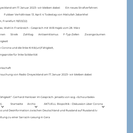
eckland am 17.Januar 2023– wir bleiben dabei:
Ein neues Strafverfahren:
Fuldaer Verhältnisse: 13. April: 4 Todestag von Matiul­lah Jabarkhel
n, Frankfurt 19/03/22)
ax, Wahl in Frankreich – Gespräch mit Willi Hajek vom 28. März
nen
Streik
Zahltag
Antisemitismus
F-Typ-Zellen
Zwangsräumen
higkeit
 Corona und die linke Kritik(un)Fähigkeit,
ngsprobe für linke Solidarität
rkschaft
hsuchung von Radio Dreyeckland am 17.Januar 2023– wir bleiben dabei:
 fähigkeit“- Gerhard Hanloser im Gespräch- jenseits von sog. »Schwurbelei«
).
Startseite
Archiv
AKTUELL: Biopolitik – Diskussion über Corona
ws und Desinformation zwischen Deutschland und Russland auf Russland.tv
ltung zu einer Sarrazin-Lesung in Gera