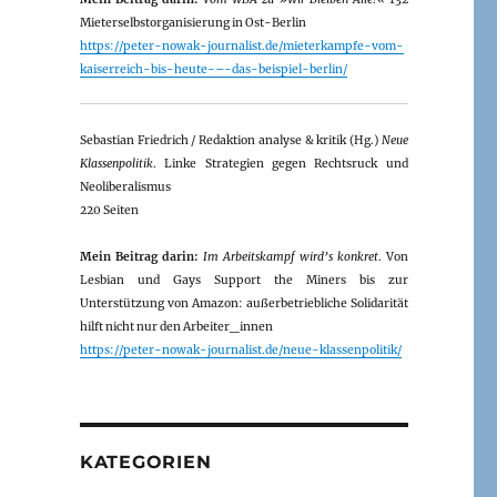
Mieterselbstorganisierung in Ost-Berlin
https://peter-nowak-journalist.de/mieterkampfe-vom-
kaiserreich-bis-heute-–-das-beispiel-berlin/
Sebastian Friedrich / Redaktion analyse & kritik (Hg.)
Neue
Klassenpolitik
. Linke Strategien gegen Rechtsruck und
Neoliberalismus
220 Seiten
Mein Beitrag darin:
Im Arbeitskampf wird’s konkret
. Von
Lesbian und Gays Support the Miners bis zur
Unterstützung von Amazon: außerbetriebliche Solidarität
hilft nicht nur den Arbeiter_innen
https://peter-nowak-journalist.de/neue-klassenpolitik/
KATEGORIEN