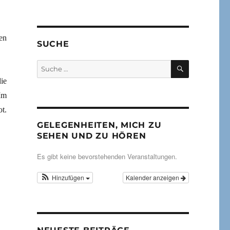
en
SUCHE
SUCHEN
Suche
nach:
ie
Im
t.
ung«“
GELEGENHEITEN, MICH ZU
SEHEN UND ZU HÖREN
Es gibt keine bevorstehenden Veranstaltungen.
Hinzufügen
Kalender anzeigen