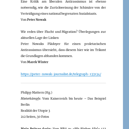
Eine Kritik am liberalen Antirassismus ist ebenso
notwendig, wie die Zurückweisung der Schimäre von der
Verteidigung eines national begrenzten Sozialstaats.
Von
Peter Nowak
Wir reden über Flucht und Migration? Überlegungen zur
aktuellen Lage der Linken
Peter Nowaks Plädoyer für einen proletarischen
Antirassismus übersieht, dass diesem hier wie im Trikont
die Grundlagen abhanden kommen.
Von
Marek Winter
https://peter-nowak-journalist.de/telegraph-133134/
Philipp Mattern (Hg.)
Mieterkämpfe
. Vom Kaiserreich bis heute – Das Beispiel
Berlin
Realität der Utopie 3
212 Seiten, 30 Fotos
Mein Beitrag darin:
Vom WBA zu »Wir Bleiben Alle!«
132