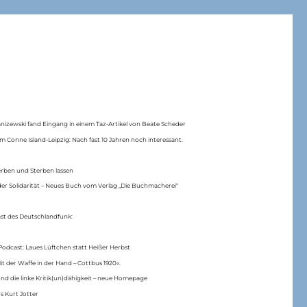
anizewski fand Eingang in einem Taz-Artikel von Beate Scheder
m Conne Island-Leipzig: Nach fast 10 Jahren noch interessant.
erben und Sterben lassen
er Solidarität – Neues Buch vom Verlag „Die Buchmacherei“
ast des Deutschlandfunk:
Podcast: Laues Lüftchen statt Heißer Herbst
Mit der Waffe in der Hand – Cottbus 1920«.
nd die linke Kritik(un)dähigkeit – neue Homepage
s Kurt Jotter