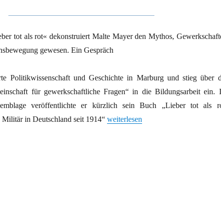
ber tot als rot« dekonstruiert Malte Mayer den Mythos, Gewerkschaft
densbewegung gewesen. Ein Gespräch
te Politikwissenschaft und Geschichte in Marburg und stieg über d
einschaft für gewerkschaftliche Fragen“ in die Bildungsarbeit ein. 
emblage veröffentlichte er kürzlich sein Buch „Lieber tot als ro
„»Alles andere als Wehrkraft­zersetz
Militär in Deutschland seit 1914“
weiterlesen