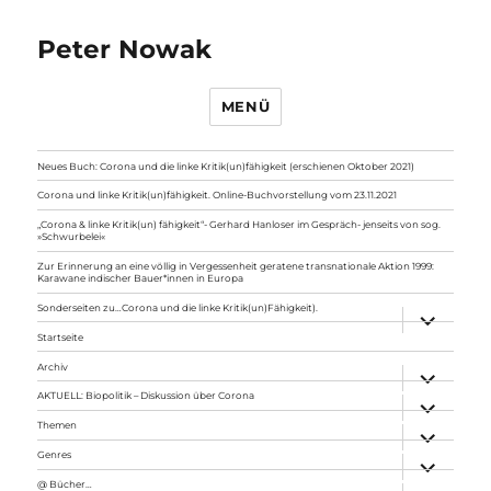
Peter Nowak
MENÜ
Neues Buch: Corona und die linke Kritik(un)fähigkeit (erschienen Oktober 2021)
Corona und linke Kritik(un)fähigkeit. Online-Buchvorstellung vom 23.11.2021
„Corona & linke Kritik(un) fähigkeit“- Gerhard Hanloser im Gespräch- jenseits von sog.
»Schwurbelei«
Zur Erinnerung an eine völlig in Vergessenheit geratene transnationale Aktion 1999:
Karawane indischer Bauer*innen in Europa
Sonderseiten zu…Corona und die linke Kritik(un)Fähigkeit).
Unterme
anzeigen
Startseite
Archiv
Unterme
anzeigen
AKTUELL: Biopolitik – Diskussion über Corona
Unterme
anzeigen
Themen
Unterme
anzeigen
Genres
Unterme
anzeigen
@ Bücher…
Unterme