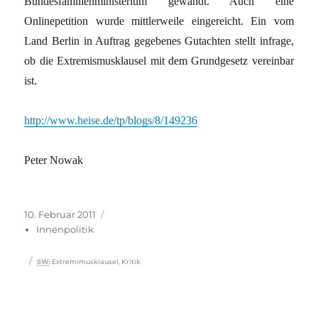
Bundesfamilienministerium gewandt. Auch eine
Onlinepetition wurde mittlerweile eingereicht. Ein vom
Land Berlin in Auftrag gegebenes Gutachten stellt infrage,
ob die Extremismusklausel mit dem Grundgesetz vereinbar
ist.
http://www.heise.de/tp/blogs/8/149236
Peter Nowak
Veröffentlicht
Kategorien
10. Februar 2011
am
Innenpolitik
Schlagwörter
SW
:
Extremimusklausel
,
Kritik