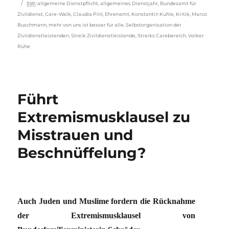
Schlagwörter
SW
:
allgemeine Dienstpflicht
,
allgemeines Dienstjahr
,
Bundesamt für
Zivildienst
,
Care-Walk
,
Claudia Pinl
,
Ehrenamt
,
Konstantin Kuhle
,
Kritik
,
Marco
Buschmann
,
mehr von uns ist besser für alle
,
Selbstorganisation der
Zivildienstleistenden
,
Streik Zivildienstleistende
,
Streiks Carebereich
,
Volker
Rühe
Führt
Extremismusklausel zu
Misstrauen und
Beschnüffelung?
Auch Juden und Muslime fordern die Rücknahme
der Extremismusklausel von