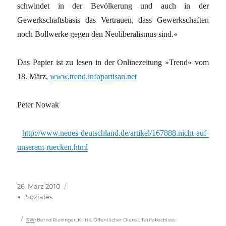
schwindet in der Bevölkerung und auch in der
Gewerkschaftsbasis das Vertrauen, dass Gewerkschaften
noch Bollwerke gegen den Neoliberalismus sind.«
Das Papier ist zu lesen in der Onlinezeitung »Trend« vom
18. März,
www.trend.infopartisan.net
Peter Nowak
http://www.neues-deutschland.de/artikel/167888.nicht-auf-
unserem-ruecken.html
Veröffentlicht
Kategorien
26. März 2010
am
Soziales
Schlagwörter
SW
:
Bernd Riexinger
,
Kritik
,
Öffentlicher Dienst
,
Tarifabschluss