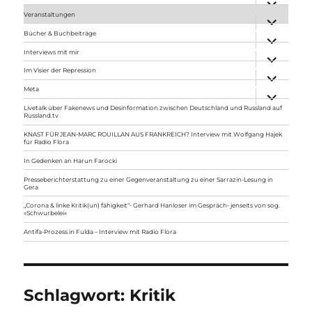
anzeigen
Veranstaltungen
Unterme
anzeigen
Bücher & Buchbeiträge
Unterme
anzeigen
Interviews mit mir
Unterme
anzeigen
Im Visier der Repression
Unterme
anzeigen
Meta
Unterme
anzeigen
Livetalk über Fakenews und Desinformation zwischen Deutschland und Russland auf
Russland.tv
KNAST FÜR JEAN-MARC ROUILLAN AUS FRANKREICH? Interview mit Wolfgang Hajek
für Radio Flora
In Gedenken an Harun Farocki
Presseberichterstattung zu einer Gegenveranstaltung zu einer Sarrazin-Lesung in
Gera
„Corona & linke Kritik(un) fähigkeit“- Gerhard Hanloser im Gespräch- jenseits von sog.
»Schwurbelei«
Antifa-Prozess in Fulda – Interview mit Radio Flora
Schlagwort:
Kritik