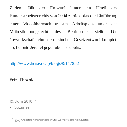
Zudem fällt der Entwurf hinter ein Urteil des
Bundesarbeitsgerichts von 2004 zurück, das die Einführung
einer Videoüberwachung am Arbeitsplatz unter das
Mitbestimmungsrecht des Betriebsrats stellt. Die
Gewerkschaft lehnt den aktuellen Gesetzentwurf komplett
ab, betonte Jerchel gegenüber Telepolis.
http://www.heise.de/tp/blogs/8/147852
Peter Nowak
Veröffentlicht
Kategorien
19. Juni 2010
am
Soziales
Schlagwörter
SW
:
Arbeitnehmerdatenschutz
,
Gewerkschaften
,
Kritik