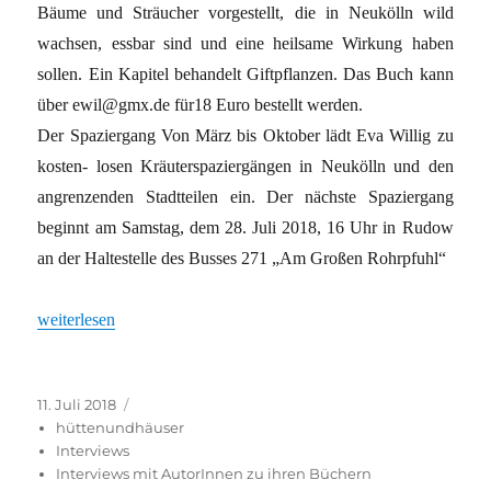
Bäume und Sträucher vorgestellt, die in Neukölln wild
wachsen, essbar sind und eine heilsame Wirkung haben
sollen. Ein Kapitel behandelt Giftpflanzen. Das Buch kann
über ewil@gmx.de für18 Euro bestellt werden.
Der Spaziergang Von März bis Oktober lädt Eva Willig zu
kosten- losen Kräuterspaziergängen in Neukölln und den
angrenzenden Stadtteilen ein. Der nächste Spaziergang
beginnt am Samstag, dem 28. Juli 2018, 16 Uhr in Rudow
an der Haltestelle des Busses 271 „Am Großen Rohrpfuhl“
„„Beerensträucher statt Giftpflanzen!““
weiterlesen
Veröffentlicht
Kategorien
11. Juli 2018
am
hüttenundhäuser
Interviews
Interviews mit AutorInnen zu ihren Büchern