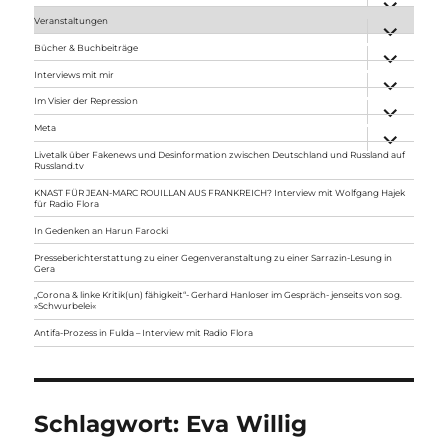
anzeigen
Veranstaltungen
Unterme
anzeigen
Bücher & Buchbeiträge
Unterme
anzeigen
Interviews mit mir
Unterme
anzeigen
Im Visier der Repression
Unterme
anzeigen
Meta
Unterme
anzeigen
Livetalk über Fakenews und Desinformation zwischen Deutschland und Russland auf
Russland.tv
KNAST FÜR JEAN-MARC ROUILLAN AUS FRANKREICH? Interview mit Wolfgang Hajek
für Radio Flora
In Gedenken an Harun Farocki
Presseberichterstattung zu einer Gegenveranstaltung zu einer Sarrazin-Lesung in
Gera
„Corona & linke Kritik(un) fähigkeit“- Gerhard Hanloser im Gespräch- jenseits von sog.
»Schwurbelei«
Antifa-Prozess in Fulda – Interview mit Radio Flora
Schlagwort:
Eva Willig