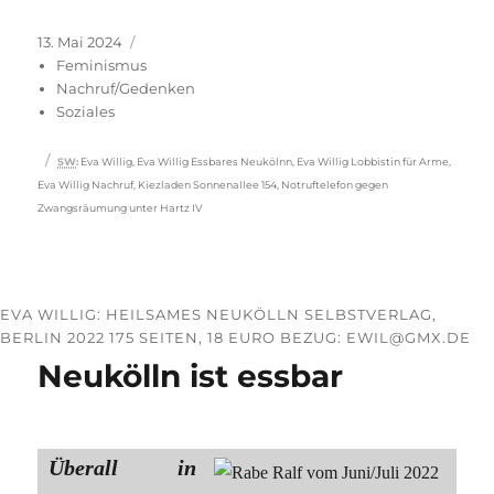
Veröffentlicht
Kategorien
13. Mai 2024
am
Feminismus
Nachruf/Gedenken
Soziales
Schlagwörter
SW
:
Eva Willig
,
Eva Willig Essbares Neukölnn
,
Eva Willig Lobbistin für Arme
,
Eva Willig Nachruf
,
Kiezladen Sonnenallee 154
,
Notruftelefon gegen
Zwangsräumung unter Hartz IV
EVA WILLIG: HEILSAMES NEUKÖLLN SELBSTVERLAG,
BERLIN 2022 175 SEITEN, 18 EURO BEZUG: EWIL@GMX.DE
Neukölln ist essbar
Überall in