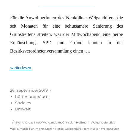
Für die AnwohnerInnen des Neuköllner Weigandufers, die
seit Monaten für eine behutsamere Sanierung des
Grünstreifens streiten, war der Mittwochabend eine herbe
Enttäuschung. SPD und Grüne lehnten in der
Bezirksverordnetenversammlung einen ….
„Es darf gerodet werden“
weiterlesen
Veröffentlicht
Kategorien
26. September 2019
am
hüttenundhäuser
Soziales
Umwelt
Schlagwörter
SW
:
Andreas Knopf Weigandufer
,
Christian Hoffmann Weigandufer
,
Eva
Willig
,
Marlis Fuhrmann
,
Stefan Tietke Weigandufer
,
Tom Küster
,
Weigandufer