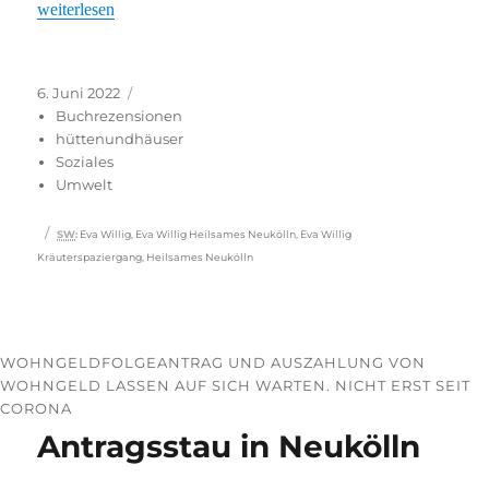
„Neukölln ist essbar“
weiterlesen
Veröffentlicht
Kategorien
6. Juni 2022
am
Buchrezensionen
hüttenundhäuser
Soziales
Umwelt
Schlagwörter
SW
:
Eva Willig
,
Eva Willig Heilsames Neukölln
,
Eva Willig
Kräuterspaziergang
,
Heilsames Neukölln
WOHNGELDFOLGEANTRAG UND AUSZAHLUNG VON
WOHNGELD LASSEN AUF SICH WARTEN. NICHT ERST SEIT
CORONA
Antragsstau in Neukölln