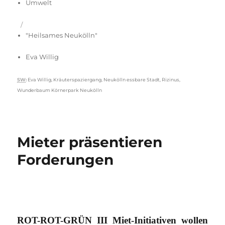
Umwelt
"Heilsames Neukölln"
Eva Willig
Schlagwörter
SW
:
Eva Willig
,
Kräuterspaziergang
,
Neukölln essbare Stadt
,
Rizinus
,
Wunderbaum Körnerpark Neukölln
Mieter präsentieren
Forderungen
ROT-ROT-GRÜN III Miet-Initiativen wollen