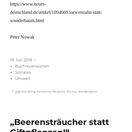
https://www.neues-
deutschland.de/artikel/1094669.loewenzahn-statt-
wunderbaum.html
Peter Nowak
Veröffentlicht
Kategorien
19. Juli 2018
am
Buchrezensionen
Soziales
Umwelt
Schlagwörter
SW
:
Eva Willig
,
Heilsames Neukölln
,
Rizinus
,
Wunderbaum
„Beerensträucher statt