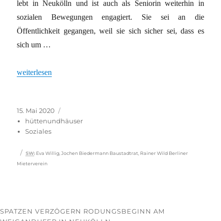
lebt in Neukölln und ist auch als Seniorin weiterhin in
sozialen Bewegungen engagiert. Sie sei an die
Öffentlichkeit gegangen, weil sie sich sicher sei, dass es
sich um …
„Antragsstau in Neukölln“
weiterlesen
Veröffentlicht
Kategorien
15. Mai 2020
am
hüttenundhäuser
Soziales
Schlagwörter
SW
:
Eva Willig
,
Jochen Biedermann Baustadtrat
,
Rainer Wild Berliner
Mieterverein
SPATZEN VERZÖGERN RODUNGSBEGINN AM