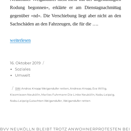
Rodung begonnen«, erklärte er am Dienstagnachmittag
gegenüber »nd«. Die Verschiebung liegt aber nicht an den
Sachschäden an den Fahrzeugen, die für die ….
„Rodung am Weigandufer verschoben“
weiterlesen
Veröffentlicht
Kategorien
16. Oktober 2019
am
Soziales
Umwelt
Schlagwörter
SW
:
Andras Knopp Weigandufer retten
,
Andreas Knopp
,
Eva Willig
,
Kiezmiezen Neukölln
,
Marlies Fuhrmann Die Linke Neukölln
,
Nabu Leipzig
,
Nabu Leipzig Gutachten Weigandufer
,
Weigandufer retten
BVV NEUKÖLLN BLEIBT TROTZ ANWOHNERPROTESTEN BEI