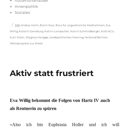
hüttenundhäuser
Innenpolitik
Soziales
Schlagwörter
SW
:
Andrej Holm
,
Bizim Kiez
,
Büro für ungwöhnliche Maßnahmen
,
Eva
Willig
,
Katalin Gennburg
,
Katrin Lompscher
,
Katrin Schmiidberger
,
Kotti & Co
,
Kurt Jotter
,
Magnus Hengge
,
stadtpolitisches Hearing
,
Verbund Berliner
Wohnprojekte zur Miete
Aktiv statt frustriert
Eva Willig bekommt die Folgen von Hartz IV auch
als Rentnerin zu spüren
»Also ich bin Euphrasia Holler und ich will