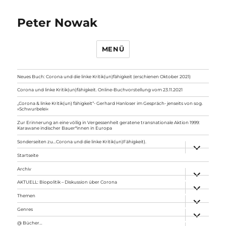
Peter Nowak
MENÜ
Neues Buch: Corona und die linke Kritik(un)fähigkeit (erschienen Oktober 2021)
Corona und linke Kritik(un)fähigkeit. Online-Buchvorstellung vom 23.11.2021
„Corona & linke Kritik(un) fähigkeit“- Gerhard Hanloser im Gespräch- jenseits von sog.
»Schwurbelei«
Zur Erinnerung an eine völlig in Vergessenheit geratene transnationale Aktion 1999:
Karawane indischer Bauer*innen in Europa
Sonderseiten zu…Corona und die linke Kritik(un)Fähigkeit).
Unterme
anzeigen
Startseite
Archiv
Unterme
anzeigen
AKTUELL: Biopolitik – Diskussion über Corona
Unterme
anzeigen
Themen
Unterme
anzeigen
Genres
Unterme
anzeigen
@ Bücher…
Unterme