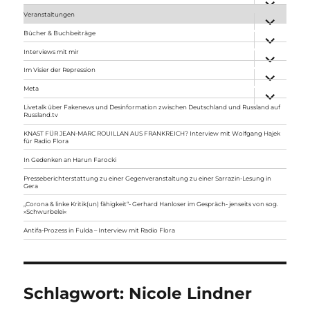
anzeigen
Veranstaltungen
Unterme
anzeigen
Bücher & Buchbeiträge
Unterme
anzeigen
Interviews mit mir
Unterme
anzeigen
Im Visier der Repression
Unterme
anzeigen
Meta
Unterme
anzeigen
Livetalk über Fakenews und Desinformation zwischen Deutschland und Russland auf
Russland.tv
KNAST FÜR JEAN-MARC ROUILLAN AUS FRANKREICH? Interview mit Wolfgang Hajek
für Radio Flora
In Gedenken an Harun Farocki
Presseberichterstattung zu einer Gegenveranstaltung zu einer Sarrazin-Lesung in
Gera
„Corona & linke Kritik(un) fähigkeit“- Gerhard Hanloser im Gespräch- jenseits von sog.
»Schwurbelei«
Antifa-Prozess in Fulda – Interview mit Radio Flora
Schlagwort:
Nicole Lindner