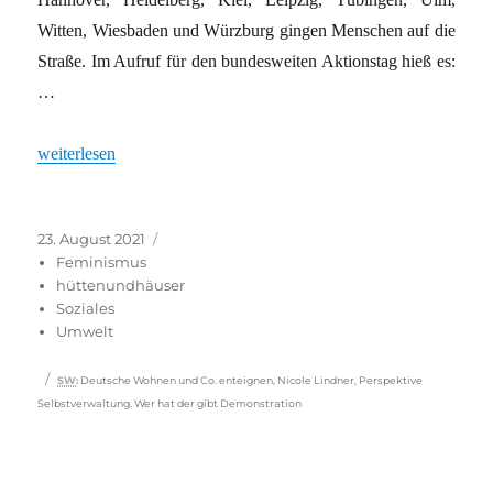
Witten, Wiesbaden und Würzburg gingen Menschen auf die
Straße. Im Aufruf für den bundesweiten Aktionstag hieß es:
…
„Den Reichen die Rechnung präsentieren“
weiterlesen
Veröffentlicht
Kategorien
23. August 2021
am
Feminismus
hüttenundhäuser
Soziales
Umwelt
Schlagwörter
SW
:
Deutsche Wohnen und Co. enteignen
,
Nicole Lindner
,
Perspektive
Selbstverwaltung
,
Wer hat der gibt Demonstration