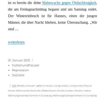
ist es bereits die dritte
Mahnwache gegen Obdachlosigkeit
,
die am Freitagnachmittag begann und am Samstag endet.
Der Wintereinbruch ist für Hannes, einen der jungen
Männer, die über Nacht blieben, keine Überraschung. „Wir
sind …
„Besondere Belastung für Obdachlose“
weiterlesen
Veröffentlicht
Kategorien
31. Januar 2021
am
hüttenundhäuser
Repression
Soziales
Schlagwörter
SW
:
Bleibt zu Hause - gebt zu Hause
,
Living Levels
,
Living Levels Stay at
Home
,
Mahnwache Nacht der Obdachlosen
,
Nicole Lindner
,
Nicole Lindner
Wohnungslosenparlament in Gründung
,
Wohnungslosenparlament in Gründung