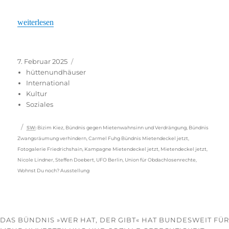
„Berlin: Der nüchterne Blick auf die Mietenkämpfe“
weiterlesen
Veröffentlicht
Kategorien
7. Februar 2025
am
hüttenundhäuser
International
Kultur
Soziales
Schlagwörter
SW
:
Bizim Kiez
,
Bündnis gegen Mietenwahnsinn und Verdrängung
,
Bündnis
Zwangsräumung verhindern
,
Carmel Fuhg Bündnis Mietendeckel jetzt
,
Fotogalerie Friedrichshain
,
Kampagne Mietendeckel jetzt
,
Mietendeckel jetzt
,
Nicole Lindner
,
Steffen Doebert
,
UFO Berlin
,
Union für Obdachlosenrechte
,
Wohnst Du noch? Ausstellung
DAS BÜNDNIS »WER HAT, DER GIBT« HAT BUNDESWEIT FÜR