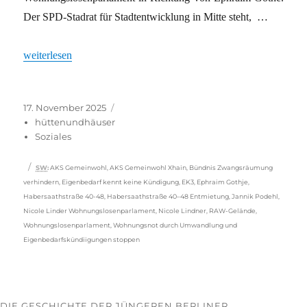
Der SPD-Stadrat für Stadtentwicklung in Mitte steht, …
„Vorbereiten für den Ernstfall“
weiterlesen
Veröffentlicht
Kategorien
17. November 2025
am
hüttenundhäuser
Soziales
Schlagwörter
SW
:
AKS Gemeinwohl
,
AKS Gemeinwohl Xhain
,
Bündnis Zwangsräumung
verhindern
,
Eigenbedarf kennt keine Kündigung
,
EK3
,
Ephraim Gothje
,
Habersaathstraße 40-48
,
Habersaathstraße 40–48 Entmietung
,
Jannik Podehl
,
Nicole Linder Wohnungslosenparlament
,
Nicole Lindner
,
RAW-Gelände
,
Wohnungslosenparlament
,
Wohnungsnot durch Umwandlung und
Eigenbedarfskündiigungen stoppen
DIE GESCHICHTE DER JÜNGEREN BERLINER