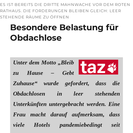
ES IST BEREITS DIE DRITTE MAHNWACHE VOR DEM ROTEN
RATHAUS. DIE FORDERUNGEN BLEIBEN GLEICH: LEER
STEHENDE RÄUME ZU ÖFFNEN
Besondere Belastung für
Obdachlose
Unter dem Motto „Bleib
zu Hause – Gebt
Zuhause“ wurde gefordert, dass die
Obdachlosen in leer stehenden
Unterkünften untergebracht werden. Eine
Frau macht darauf aufmerksam, dass
viele Hotels pandemiebedingt seit