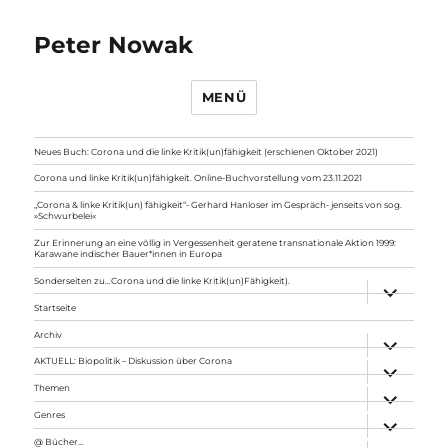
Peter Nowak
MENÜ
Neues Buch: Corona und die linke Kritik(un)fähigkeit (erschienen Oktober 2021)
Corona und linke Kritik(un)fähigkeit. Online-Buchvorstellung vom 23.11.2021
„Corona & linke Kritik(un) fähigkeit“- Gerhard Hanloser im Gespräch- jenseits von sog.
»Schwurbelei«
Zur Erinnerung an eine völlig in Vergessenheit geratene transnationale Aktion 1999:
Karawane indischer Bauer*innen in Europa
Sonderseiten zu…Corona und die linke Kritik(un)Fähigkeit).
Unterme
anzeigen
Startseite
Archiv
Unterme
anzeigen
AKTUELL: Biopolitik – Diskussion über Corona
Unterme
anzeigen
Themen
Unterme
anzeigen
Genres
Unterme
anzeigen
@ Bücher…
Unterme