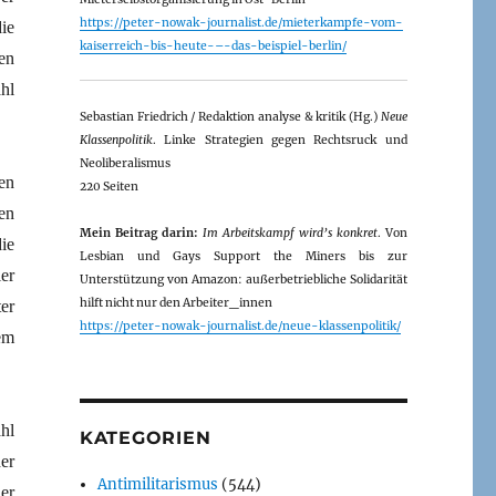
https://peter-nowak-journalist.de/mieterkampfe-vom-
ie
kaiserreich-bis-heute-–-das-beispiel-berlin/
len
hl
Sebastian Friedrich / Redaktion analyse & kritik (Hg.)
Neue
Klassenpolitik
. Linke Strategien gegen Rechtsruck und
Neoliberalismus
en
220 Seiten
en
Mein Beitrag darin:
Im Arbeitskampf wird’s konkret
. Von
ie
Lesbian und Gays Support the Miners bis zur
er
Unterstützung von Amazon: außerbetriebliche Solidarität
hilft nicht nur den Arbeiter_innen
er
https://peter-nowak-journalist.de/neue-klassenpolitik/
em
hl
KATEGORIEN
er
Antimilitarismus
(544)
er