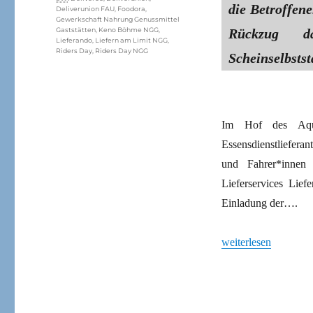
die Betroffen
Deliverunion FAU
,
Foodora
,
Gewerkschaft Nahrung Genussmittel
Rückzug d
Gaststätten
,
Keno Böhme NGG
,
Lieferando
,
Liefern am Limit NGG
,
Riders Day
,
Riders Day NGG
Scheinselbstst
Im Hof des Aquin
Essensdienstliefera
und Fahrer*innen
Lieferservices Lief
Einladung der….
„Gemeinsam für bess
weiterlesen