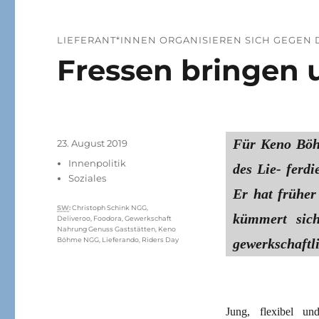
LIEFERANT*INNEN ORGANISIEREN SICH GEGEN 
Fressen bringen 
Für Keno Böh
Veröffentlicht
23. August 2019
am
Kategorien
Innenpolitik
des Lie- ferd
Soziales
Er hat früher
Schlagwörter
SW
:
Christoph Schink NGG
,
kümmert sich
Deliveroo
,
Foodora
,
Gewerkschaft
Nahrung Genuss Gaststätten
,
Keno
gewerkschaftli
Böhme NGG
,
Lieferando
,
Riders Day
Jung, flexibel un