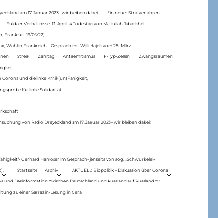
eckland am 17.Januar 2023– wir bleiben dabei:
Ein neues Strafverfahren:
Fuldaer Verhältnisse: 13. April: 4 Todestag von Matiul­lah Jabarkhel
n, Frankfurt 19/03/22)
ax, Wahl in Frankreich – Gespräch mit Willi Hajek vom 28. März
nen
Streik
Zahltag
Antisemitismus
F-Typ-Zellen
Zwangsräumen
higkeit
 Corona und die linke Kritik(un)Fähigkeit,
ngsprobe für linke Solidarität
rkschaft
hsuchung von Radio Dreyeckland am 17.Januar 2023– wir bleiben dabei:
 fähigkeit“- Gerhard Hanloser im Gespräch- jenseits von sog. »Schwurbelei«
).
Startseite
Archiv
AKTUELL: Biopolitik – Diskussion über Corona
ws und Desinformation zwischen Deutschland und Russland auf Russland.tv
ltung zu einer Sarrazin-Lesung in Gera