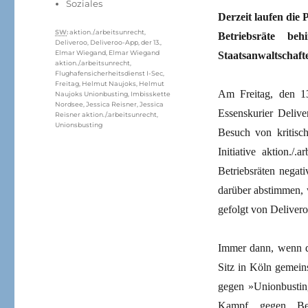
Soziales
Derzeit laufen die
Schlagwörter
SW
:
aktion./.arbeitsunrecht
,
Betriebsräte beh
Deliveroo
,
Deliveroo-App
,
der 13.
,
Elmar Wiegand
,
Elmar Wiegand
Staatsanwaltschaft
aktion./.arbeitsunrecht
,
Flughafensicherheitsdienst I-Sec
,
Freitag
,
Helmut Naujoks
,
Helmut
Am Freitag, den 13
Naujoks Unionbusting
,
Imbisskette
Nordsee
,
Jessica Reisner
,
Jessica
Essenskurier Delive
Reisner aktion./.arbeitsunrecht
,
Unionsbusting
Besuch von kritis
Initiative aktion./
Betriebsräten negat
darüber abstimmen, 
gefolgt von Delivero
Immer dann, wenn der
Sitz in Köln gemein
gegen »Unionbusting
Kampf gegen Betr