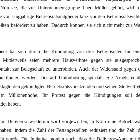
e Nordsee, die zur Unternehmensgruppe Theo Müller gehört, wirft d
ve vor, langjährige Betriebsratsmitglieder kurz vor den Betriebsratswah
ellten befördert zu haben. Dadurch können sie sich nicht mehr zur Wa
nt hat sich durch die Kündigung von drei Betriebsräten für ein
t. Mittlerweile seien mehrere Hausverbote gegen sie ausgesproch
takt zur Belegschaft zu unterbinden. Auch der Widerstand gegen d
anktioniert werden. Der auf Unionbusting spezialisierte Arbeitsrechtl
lagte den gekündigten Betriebsratsvorsitzenden und seinen Stellvertret
 in Millionenhöhe. Ihr Protest gegen die Kündigungen soll d
det haben.
n Deliveroo wiederum wird vorgeworfen, in Köln eine Betriebswa
u haben, indem die Zahl der Festangestellten reduziert und die Zahl d
öht wurde. Die Initiative moniert auch, dass die Deliveroo-App, mit d