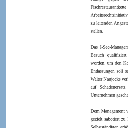
Fischrestaurantkett
Arbeitsrechtsinitiati
zu leitenden Angest
stellen.
Das I-Sec-Manageme
Besuch qualifizier
worden, um den Kon
Entlassungen soll s
Walter Naujocks verk
auf Schadenersatz
Unternehmen gescha
Dem Management vo
gezielt sabotiert z
Selbstständigen erh