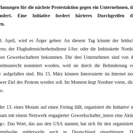
 Planungen für die nächste Protestaktion gegen ein Unternehmen, d
indert. Eine Initiative fordert härteres Durchgreifen d
en.
. April, wird es Ärger geben: An diesem Tag könnte der britisc
roo, der Flughafensicherheitsdienst I-Sec oder die Imbisskette Nords
chen Gewerkschaftern bekommen. Die drei Unternehmen sind von d
.arbeitsunrecht nominiert worden, weil sie durch die Behinderung v
iv aufgefallen sind. Bis 15. März können Interessierte im Internet no
wer Ziel des Protests werden soll. Im Moment liegt Nordsee vorne, dic
o.
 13. eines Monats auf einen Freitag fällt, organisiert die Initiative m
sam mit einem Netzwerk engagierter Gewerkschafter_innen eine Akti
«. Das Wort, das aus den USA stammt, hat sich für den organisiert
iebsräte mittlerweile auch in Deutschland eingebürgert. D