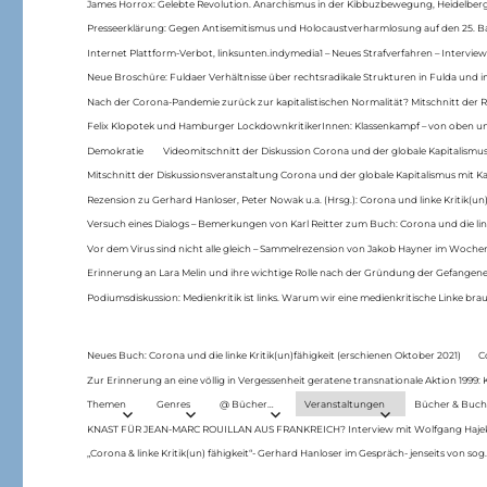
James Horrox: Gelebte Revolution. Anarchismus in der Kibbuzbewegung, Heidelber
Presseerklärung: Gegen Antisemitismus und Holocaustverharmlosung auf den 25. 
Internet Plattform-Verbot, linksunten.indymedia1 – Neues Strafverfahren – Interview
Neue Broschüre: Fuldaer Verhältnisse über rechtsradikale Strukturen in Fulda und 
Nach der Corona-Pandemie zurück zur kapitalistischen Normalität? Mitschnitt der Re
Felix Klopotek und Hamburger LockdownkritikerInnen: Klassenkampf – von oben und
Demokratie
Videomitschnitt der Diskussion Corona und der globale Kapitalismus
Mitschnitt der Diskussionsveranstaltung Corona und der globale Kapitalismus mit Ka
Rezension zu Gerhard Hanloser, Peter Nowak u.a. (Hrsg.): Corona und linke Kritik(un)
Versuch eines Dialogs – Bemerkungen von Karl Reitter zum Buch: Corona und die link
Vor dem Virus sind nicht alle gleich – Sammelrezension von Jakob Hayner im Woch
Erinnerung an Lara Melin und ihre wichtige Rolle nach der Gründung der Gefange
Podiumsdiskussion: Medienkritik ist links. Warum wir eine medienkritische Linke br
Neues Buch: Corona und die linke Kritik(un)fähigkeit (erschienen Oktober 2021)
C
Zur Erinnerung an eine völlig in Vergessenheit geratene transnationale Aktion 1999
Themen
Genres
@ Bücher…
Veranstaltungen
Bücher & Buch
KNAST FÜR JEAN-MARC ROUILLAN AUS FRANKREICH? Interview mit Wolfgang Hajek 
„Corona & linke Kritik(un) fähigkeit“- Gerhard Hanloser im Gespräch- jenseits von sog