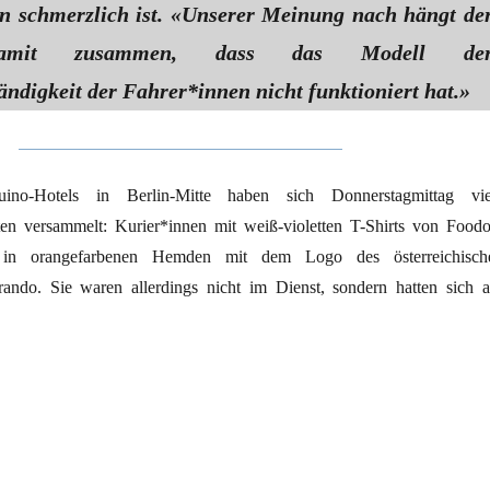
en schmerzlich ist. «Unserer Meinung nach hängt de
amit zusammen, dass das Modell de
ändigkeit der Fahrer*innen nicht funktioniert hat.»
o-Hotels in Berlin-Mitte haben sich Donnerstagmittag vie
nten versammelt: Kurier*innen mit weiß-violetten T-Shirts von Foodo
 in orangefarbenen Hemden mit dem Logo des österreichisch
erando. Sie waren allerdings nicht im Dienst, sondern hatten sich a
ere Arbeit“