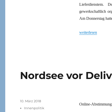
Lieferdienstem. 
gewerkschaftlich or
Am Donnerstag hatt
„Fressen bringen un
weiterlesen
Nordsee vor Deli
Veröffentlicht
10. März 2018
Online-Abstimmung 
am
Kategorien
Innenpolitik