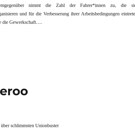
Demgegenüber nimmt die Zahl der Fahrer*innen zu, die si
ganisieren und für die Verbesserung ihrer Arbeitsbedingungen eintrete
e die Gewerkschaft….
d gefressen werden“
veroo
über schlimmsten Unionbuster