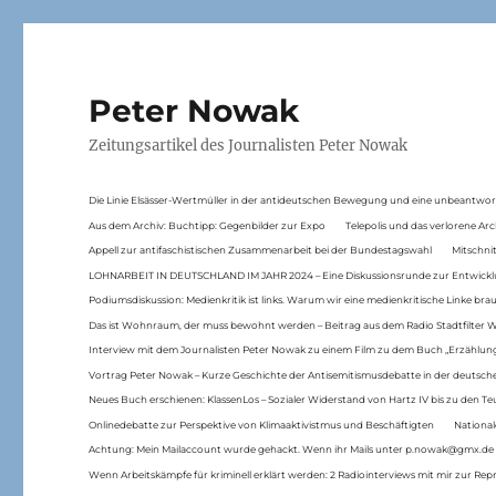
Peter Nowak
Zeitungsartikel des Journalisten Peter Nowak
Die Linie Elsässer-Wertmüller in der antideutschen Bewegung und eine unbeantwor
Aus dem Archiv: Buchtipp: Gegenbilder zur Expo
Telepolis und das verlorene Arc
Appell zur antifaschistischen Zusammenarbeit bei der Bundestagswahl
Mitschni
LOHNARBEIT IN DEUTSCHLAND IM JAHR 2024 – Eine Diskussionsrunde zur Entwickl
Podiumsdiskussion: Medienkritik ist links. Warum wir eine medienkritische Linke br
Das ist Wohnraum, der muss bewohnt werden – Beitrag aus dem Radio Stadtfilter 
Interview mit dem Journalisten Peter Nowak zu einem Film zu dem Buch „Erzählung
Vortrag Peter Nowak – Kurze Geschichte der Antisemitismusdebatte in der deutsche
Neues Buch erschienen: KlassenLos – Sozialer Widerstand von Hartz IV bis zu den 
Onlinedebatte zur Perspektive von Klimaaktivistmus und Beschäftigten
National
Achtung: Mein Mailaccount wurde gehackt. Wenn ihr Mails unter p.nowak@gmx.de
Wenn Arbeitskämpfe für kriminell erklärt werden: 2 Radiointerviews mit mir zur Rep