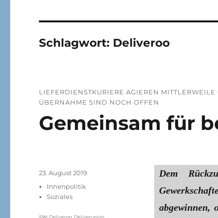
Schlagwort:
Deliveroo
LIEFERDIENSTKURIERE AGIEREN MITTLERWEILE
ÜBERNAHME SIND NOCH OFFEN
Gemeinsam für be
Dem Rückzu
Veröffentlicht
23. August 2019
am
Kategorien
Innenpolitik
Gewerkschafte
Soziales
abgewinnen, o
Schlagwörter
SW
:
Deliveroo
,
Deliverunion
,