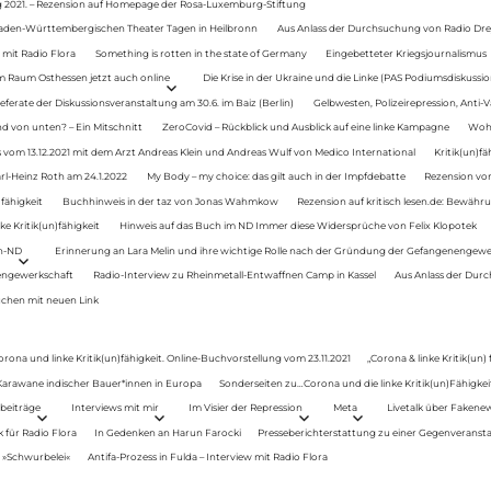
g 2021. – Rezension auf Homepage der Rosa-Luxemburg-Stiftung
Baden-Württembergischen Theater Tagen in Heilbronn
Aus Anlass der Durchsuchung von Radio Drey
 mit Radio Flora
Something is rotten in the state of Germany
Eingebetteter Kriegsjournalismus
im Raum Osthessen jetzt auch online
Die Krise in der Ukraine und die Linke (PAS Podiumsdiskussio
ferate der Diskussionsveranstaltung am 30.6. im Baiz (Berlin)
Gelbwesten, Polizeirepression, Anti-V
 von unten? – Ein Mitschnitt
ZeroCovid – Rückblick und Ausblick auf eine linke Kampagne
Woh
 vom 13.12.2021 mit dem Arzt Andreas Klein und Andreas Wulf von Medico International
Kritik(un)fä
rl-Heinz Roth am 24.1.2022
My Body – my choice: das gilt auch in der Impfdebatte
Rezension von
fähigkeit
Buchhinweis in der taz von Jonas Wahmkow
Rezension auf kritisch lesen.de: Bewähru
e Kritik(un)fähigkeit
Hinweis auf das Buch im ND Immer diese Widersprüche von Felix Klopotek
en-ND
Erinnerung an Lara Melin und ihre wichtige Rolle nach der Gründung der Gefangenengewe
nengewerkschaft
Radio-Interview zu Rheinmetall-Entwaffnen Camp in Kassel
Aus Anlass der Durc
auchen mit neuen Link
orona und linke Kritik(un)fähigkeit. Online-Buchvorstellung vom 23.11.2021
„Corona & linke Kritik(un)
: Karawane indischer Bauer*innen in Europa
Sonderseiten zu…Corona und die linke Kritik(un)Fähigkeit
beiträge
Interviews mit mir
Im Visier der Repression
Meta
Livetalk über Fakene
für Radio Flora
In Gedenken an Harun Farocki
Presseberichterstattung zu einer Gegenveransta
. »Schwurbelei«
Antifa-Prozess in Fulda – Interview mit Radio Flora