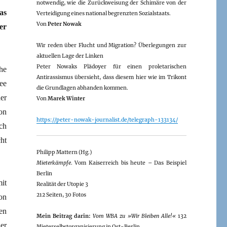
notwendig, wie die Zurückweisung der Schimäre von der
as
Verteidigung eines national begrenzten Sozialstaats.
Von
Peter Nowak
er
Wir reden über Flucht und Migration? Überlegungen zur
aktuellen Lage der Linken
Peter Nowaks Plädoyer für einen proletarischen
he
Antirassismus übersieht, dass diesem hier wie im Trikont
ee
die Grundlagen abhanden kommen.
er
Von
Marek Winter
on
https://peter-nowak-journalist.de/telegraph-133134/
ch
ht
Philipp Mattern (Hg.)
Mieterkämpfe
. Vom Kaiserreich bis heute – Das Beispiel
Berlin
it
Realität der Utopie 3
212 Seiten, 30 Fotos
on
en
Mein Beitrag darin:
Vom WBA zu »Wir Bleiben Alle!«
132
er
Mieterselbstorganisierung in Ost-Berlin