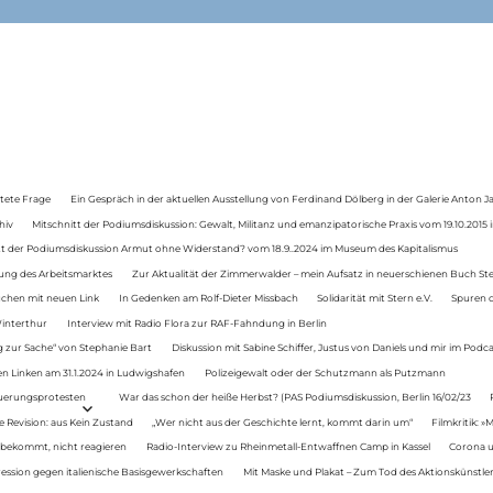
tete Frage
Ein Gespräch in der aktuellen Ausstellung von Ferdinand Dölberg in der Galerie Anton J
hiv
Mitschnitt der Podiumsdiskussion: Gewalt, Militanz und emanzipatorische Praxis vom 19.10.2015 i
tt der Podiumsdiskussion Armut ohne Widerstand? vom 18.9..2024 im Museum des Kapitalismus
ung des Arbeitsmarktes
Zur Aktualität der Zimmerwalder – mein Aufsatz in neuerschienen Buch St
auchen mit neuen Link
In Gedenken am Rolf-Dieter Missbach
Solidarität mit Stern e.V.
Spuren d
Winterthur
Interview mit Radio Flora zur RAF-Fahndung in Berlin
 zur Sache“ von Stephanie Bart
Diskussion mit Sabine Schiffer, Justus von Daniels und mir im Podc
n Linken am 31.1.2024 in Ludwigshafen
Polizeigewalt oder der Schutzmann als Putzmann
Teuerungsprotesten
War das schon der heiße Herbst? (PAS Podiumsdiskussion, Berlin 16/02/23
e Revision: aus Kein Zustand
„Wer nicht aus der Geschichte lernt, kommt darin um“
Filmkritik: »
 bekommt, nicht reagieren
Radio-Interview zu Rheinmetall-Entwaffnen Camp in Kassel
Corona u
ression gegen italienische Basisgewerkschaften
Mit Maske und Plakat – Zum Tod des Aktionskünstler