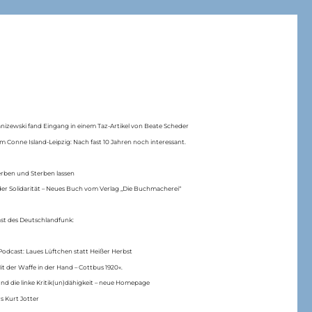
anizewski fand Eingang in einem Taz-Artikel von Beate Scheder
m Conne Island-Leipzig: Nach fast 10 Jahren noch interessant.
erben und Sterben lassen
er Solidarität – Neues Buch vom Verlag „Die Buchmacherei“
ast des Deutschlandfunk:
Podcast: Laues Lüftchen statt Heißer Herbst
Mit der Waffe in der Hand – Cottbus 1920«.
nd die linke Kritik(un)dähigkeit – neue Homepage
s Kurt Jotter