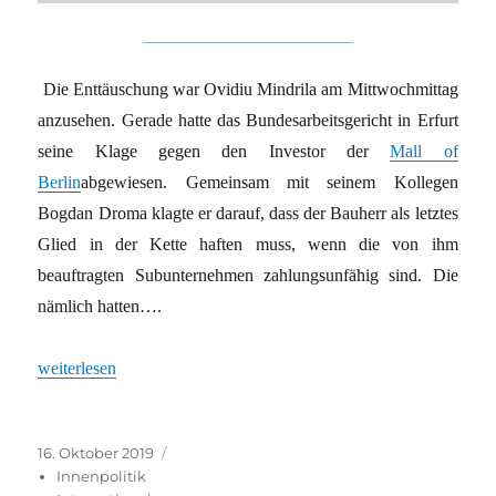
Die Enttäuschung war Ovidiu Mindrila am Mittwochmittag
anzusehen. Gerade hatte das Bundesarbeitsgericht in Erfurt
seine Klage gegen den Investor der
Mall of
Berlin
abgewiesen. Gemeinsam mit seinem Kollegen
Bogdan Droma klagte er darauf, dass der Bauherr als letztes
Glied in der Kette haften muss, wenn die von ihm
beauftragten Subunternehmen zahlungsunfähig sind. Die
nämlich hatten….
„Bauarbeiter bekommen nichts“
weiterlesen
Veröffentlicht
Kategorien
16. Oktober 2019
am
Innenpolitik