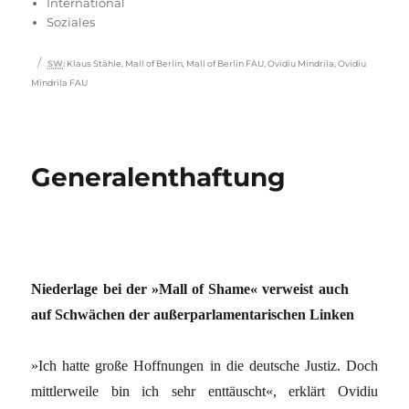
International
Soziales
Schlagwörter
SW
:
Klaus Stähle
,
Mall of Berlin
,
Mall of Berlin FAU
,
Ovidiu Mindrila
,
Ovidiu
Mindrila FAU
Generalenthaftung
Niederlage bei der »Mall of Shame« verweist auch
auf Schwächen der außerparlamentarischen Linken
»Ich hatte große Hoffnungen in die deutsche Justiz. Doch
mittlerweile bin ich sehr enttäuscht«, erklärt Ovidiu