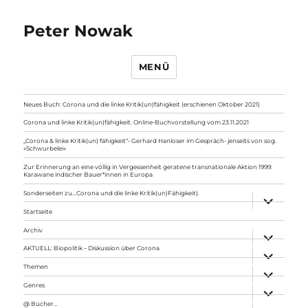
Peter Nowak
MENÜ
Neues Buch: Corona und die linke Kritik(un)fähigkeit (erschienen Oktober 2021)
Corona und linke Kritik(un)fähigkeit. Online-Buchvorstellung vom 23.11.2021
„Corona & linke Kritik(un) fähigkeit“- Gerhard Hanloser im Gespräch- jenseits von sog.
»Schwurbelei«
Zur Erinnerung an eine völlig in Vergessenheit geratene transnationale Aktion 1999:
Karawane indischer Bauer*innen in Europa
Sonderseiten zu…Corona und die linke Kritik(un)Fähigkeit).
Unterme
anzeigen
Startseite
Archiv
Unterme
anzeigen
AKTUELL: Biopolitik – Diskussion über Corona
Unterme
anzeigen
Themen
Unterme
anzeigen
Genres
Unterme
anzeigen
@ Bücher…
Unterme