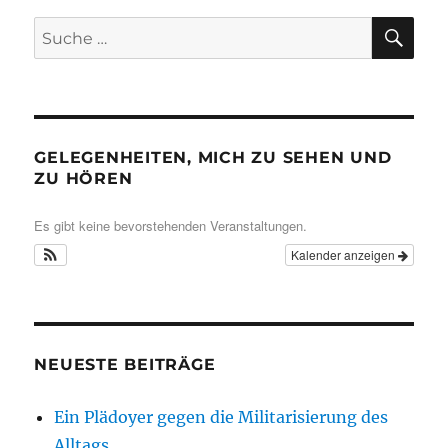
SU
Suche
nach:
GELEGENHEITEN, MICH ZU SEHEN UND
ZU HÖREN
Es gibt keine bevorstehenden Veranstaltungen.
Kalender anzeigen
NEUESTE BEITRÄGE
Ein Plädoyer gegen die Militarisierung des
Alltags