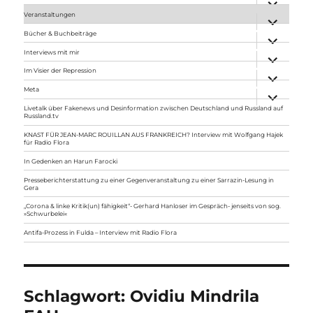
anzeigen
Veranstaltungen
Unterme
anzeigen
Bücher & Buchbeiträge
Unterme
anzeigen
Interviews mit mir
Unterme
anzeigen
Im Visier der Repression
Unterme
anzeigen
Meta
Unterme
anzeigen
Livetalk über Fakenews und Desinformation zwischen Deutschland und Russland auf
Russland.tv
KNAST FÜR JEAN-MARC ROUILLAN AUS FRANKREICH? Interview mit Wolfgang Hajek
für Radio Flora
In Gedenken an Harun Farocki
Presseberichterstattung zu einer Gegenveranstaltung zu einer Sarrazin-Lesung in
Gera
„Corona & linke Kritik(un) fähigkeit“- Gerhard Hanloser im Gespräch- jenseits von sog.
»Schwurbelei«
Antifa-Prozess in Fulda – Interview mit Radio Flora
Schlagwort:
Ovidiu Mindrila