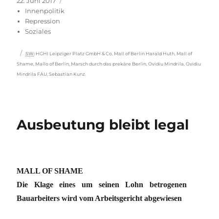
Veröffentlicht
Kategorien
22. Juni 2017
am
Innenpolitik
Repression
Soziales
Schlagwörter
SW
:
HGHI Leipziger Platz GmbH & Co
,
Mall of Berlin Harald Huth
,
Mall of
Shame
,
Mallo of Berlin
,
Marsch durch das prekäre Berlin
,
Ovidiu Mindrila
,
Ovidiu
Mindrila FAU
,
Sebastian Kunz
Ausbeutung bleibt legal
MALL OF SHAME
Die Klage eines um seinen Lohn betrogenen
Bauarbeiters wird vom Arbeitsgericht abgewiesen