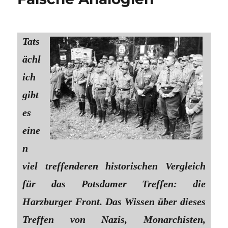
Tats
ächl
ich
gibt
es
eine
n
viel treffenderen historischen Vergleich
für das Potsdamer Treffen: die
Harzburger Front. Das Wissen über dieses
Treffen von Nazis, Monarchisten,