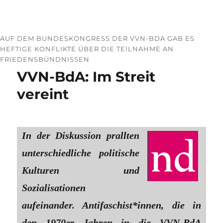
AUF DEM BUNDESKONGRESS DER VVN-BDA GAB ES
HEFTIGE KONFLIKTE ÜBER DIE TEILNAHME AN
FRIEDENSBÜNDNISSEN
VVN-BdA: Im Streit
vereint
In der Diskussion prallten
unterschiedliche politische
Kulturen und
Sozialisationen
aufeinander. Antifaschist*innen, die in
den 1970er Jahren in die VVN-BdA