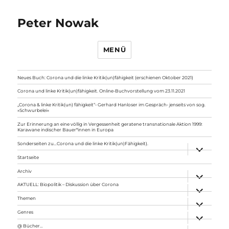
Peter Nowak
MENÜ
Neues Buch: Corona und die linke Kritik(un)fähigkeit (erschienen Oktober 2021)
Corona und linke Kritik(un)fähigkeit. Online-Buchvorstellung vom 23.11.2021
„Corona & linke Kritik(un) fähigkeit“- Gerhard Hanloser im Gespräch- jenseits von sog.
»Schwurbelei«
Zur Erinnerung an eine völlig in Vergessenheit geratene transnationale Aktion 1999:
Karawane indischer Bauer*innen in Europa
Sonderseiten zu…Corona und die linke Kritik(un)Fähigkeit).
Unterme
anzeigen
Startseite
Archiv
Unterme
anzeigen
AKTUELL: Biopolitik – Diskussion über Corona
Unterme
anzeigen
Themen
Unterme
anzeigen
Genres
Unterme
anzeigen
@ Bücher…
Unterme