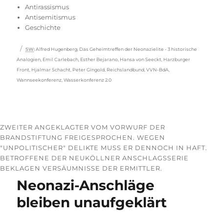
Antirassismus
Antisemitismus
Geschichte
Schlagwörter
SW
:
Alfred Hugenberg
,
Das Geheimtreffen der Neonazielite - 3 historische
Analogien
,
Emil Carlebach
,
Esther Bejarano
,
Hansa von Seeckt
,
Harzburger
Front
,
Hjalmar Schacht
,
Peter Gingold
,
Reichslandbund
,
VVN-BdA
,
Wannseekonferenz
,
Wasserkonferenz 2.0
ZWEITER ANGEKLAGTER VOM VORWURF DER
BRANDSTIFTUNG FREIGESPROCHEN. WEGEN
"UNPOLITISCHER" DELIKTE MUSS ER DENNOCH IN HAFT.
BETROFFENE DER NEUKÖLLNER ANSCHLAGSSERIE
BEKLAGEN VERSÄUMNISSE DER ERMITTLER.
Neonazi-Anschläge
bleiben unaufgeklärt