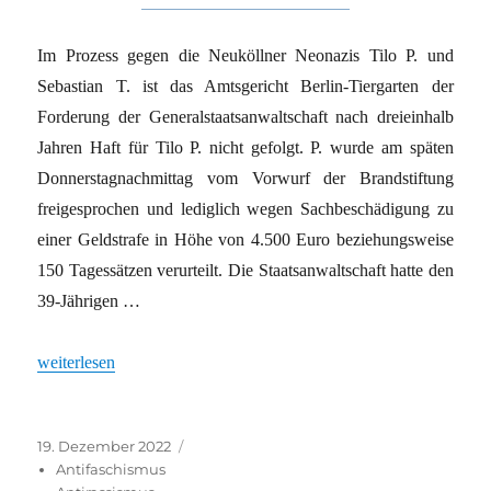
Im Prozess gegen die Neuköllner Neonazis Tilo P. und
Sebastian T. ist das Amtsgericht Berlin-Tiergarten der
Forderung der Generalstaatsanwaltschaft nach dreieinhalb
Jahren Haft für Tilo P. nicht gefolgt. P. wurde am späten
Donnerstagnachmittag vom Vorwurf der Brandstiftung
freigesprochen und lediglich wegen Sachbeschädigung zu
einer Geldstrafe in Höhe von 4.500 Euro beziehungsweise
150 Tagessätzen verurteilt. Die Staatsanwaltschaft hatte den
39-Jährigen …
„„Wer gegen Nazis kämpft, kann sich auf den Staat nicht verlass
weiterlesen
Veröffentlicht
Kategorien
19. Dezember 2022
am
Antifaschismus