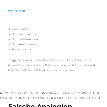
„VVN-BdA: Im Streit vereint“
weiterlesen
Veröffentlicht
Kategorien
3. Juni 2024
am
Antifaschismus
Antimilitarismus
Antisemitismus
Innenpolitik
Schlagwörter
SW
:
Bundeskongress VVN-Bda
,
Emil Carlebach
,
Esther Bejarano
,
Etty
Gingold
,
Florian Gutsche VVN-BdA
,
Hermann Kopp
,
Kurt Goldstein
,
Volkspark
Halle
,
VVN-BdA
,
VVN-BdA Aberkennung Gemeinnützigkeit
RECHTES TREFFEN BEI POTSDAM: WARUM VORSICHT BEI
DER BILDUNG HISTORISCHER PARALLELEN WICHTIG IST
Falsche Analogien