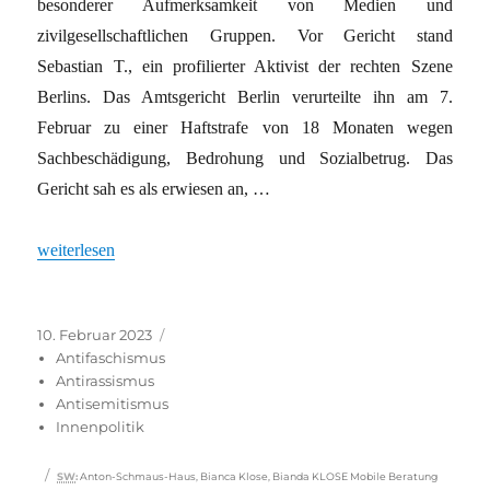
besonderer Aufmerksamkeit von Medien und
zivilgesellschaftlichen Gruppen. Vor Gericht stand
Sebastian T., ein profilierter Aktivist der rechten Szene
Berlins. Das Amtsgericht Berlin verurteilte ihn am 7.
Februar zu einer Haftstrafe von 18 Monaten wegen
Sachbeschädigung, Bedrohung und Sozialbetrug. Das
Gericht sah es als erwiesen an, …
„Neonazi-Anschläge bleiben unaufgeklärt“
weiterlesen
Veröffentlicht
Kategorien
10. Februar 2023
am
Antifaschismus
Antirassismus
Antisemitismus
Innenpolitik
Schlagwörter
SW
:
Anton-Schmaus-Haus
,
Bianca Klose
,
Bianda KLOSE Mobile Beratung