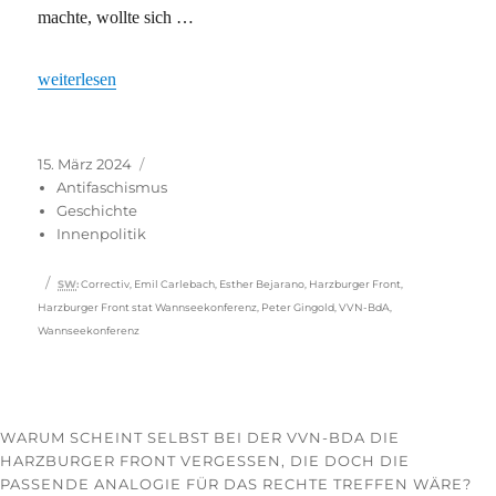
machte, wollte sich …
„Falsche Analogien“
weiterlesen
Veröffentlicht
Kategorien
15. März 2024
am
Antifaschismus
Geschichte
Innenpolitik
Schlagwörter
SW
:
Correctiv
,
Emil Carlebach
,
Esther Bejarano
,
Harzburger Front
,
Harzburger Front stat Wannseekonferenz
,
Peter Gingold
,
VVN-BdA
,
Wannseekonferenz
WARUM SCHEINT SELBST BEI DER VVN-BDA DIE
HARZBURGER FRONT VERGESSEN, DIE DOCH DIE
PASSENDE ANALOGIE FÜR DAS RECHTE TREFFEN WÄRE?