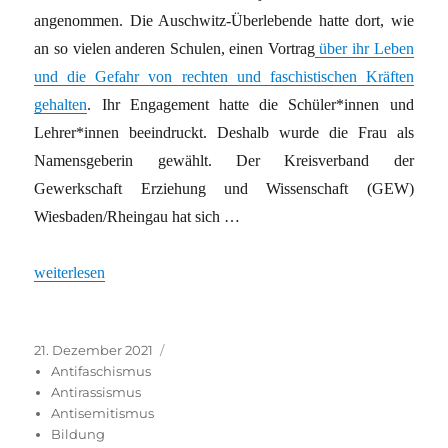
angenommen. Die Auschwitz-Überlebende hatte dort, wie
an so vielen anderen Schulen, einen Vortrag
über ihr Leben
und die Gefahr von rechten und faschistischen Kräften
gehalten
. Ihr Engagement hatte die Schüler*innen und
Lehrer*innen beeindruckt. Deshalb wurde die Frau als
Namensgeberin gewählt. Der Kreisverband der
Gewerkschaft Erziehung und Wissenschaft (GEW)
Wiesbaden/Rheingau hat sich …
„Esther Bejarano als Namensgeberin“
weiterlesen
Veröffentlicht
Kategorien
21. Dezember 2021
am
Antifaschismus
Antirassismus
Antisemitismus
Bildung