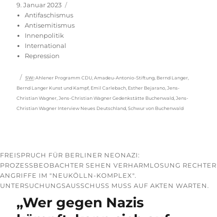
Veröffentlicht
Kategorien
9. Januar 2023
am
Antifaschismus
Antisemitismus
Innenpolitik
International
Repression
Schlagwörter
SW
:
Ahlener Programm CDU
,
Amadeu-Antonio-Stiftung
,
Bernd Langer
,
Bernd Langer Kunst und Kampf
,
Emil Carlebach
,
Esther Bejarano
,
Jens-
Christian Wagner
,
Jens-Christian Wagner Gedenkstätte Buchenwald
,
Jens-
Christian Wagner Interview Neues Deutschland
,
Schwur von Buchenwald
FREISPRUCH FÜR BERLINER NEONAZI:
PROZESSBEOBACHTER SEHEN VERHARMLOSUNG RECHTER
ANGRIFFE IM "NEUKÖLLN-KOMPLEX".
UNTERSUCHUNGSAUSSCHUSS MUSS AUF AKTEN WARTEN.
„Wer gegen Nazis