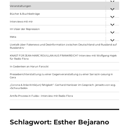
anzeigen
Veranstaltungen
Unterme
anzeigen
Bücher & Buchbeiträge
Unterme
anzeigen
Interviews mit mir
Unterme
anzeigen
Im Visier der Repression
Unterme
anzeigen
Meta
Unterme
anzeigen
Livetalk über Fakenews und Desinformation zwischen Deutschland und Russland auf
Russland.tv
KNAST FÜR JEAN-MARC ROUILLAN AUS FRANKREICH? Interview mit Wolfgang Hajek
für Radio Flora
In Gedenken an Harun Farocki
Presseberichterstattung zu einer Gegenveranstaltung zu einer Sarrazin-Lesung in
Gera
„Corona & linke Kritik(un) fähigkeit“- Gerhard Hanloser im Gespräch- jenseits von sog.
»Schwurbelei«
Antifa-Prozess in Fulda – Interview mit Radio Flora
Schlagwort:
Esther Bejarano