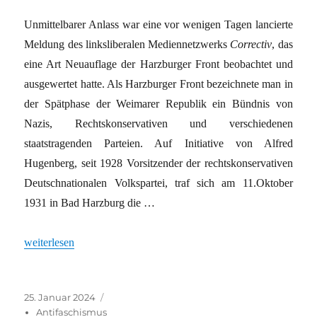
Unmittelbarer Anlass war eine vor wenigen Tagen lancierte
Meldung des linksliberalen Mediennetzwerks
Correctiv
, das
eine Art Neuauflage der Harzburger Front beobachtet und
ausgewertet hatte. Als Harzburger Front bezeichnete man in
der Spätphase der Weimarer Republik ein Bündnis von
Nazis, Rechtskonservativen und verschiedenen
staatstragenden Parteien. Auf Initiative von Alfred
Hugenberg, seit 1928 Vorsitzender der rechtskonservativen
Deutschnationalen Volkspartei, traf sich am 11.Oktober
1931 in Bad Harzburg die …
„Keine Wannseekonferenz 2.0“
weiterlesen
Veröffentlicht
Kategorien
25. Januar 2024
am
Antifaschismus