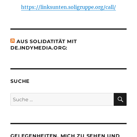
https://linksunten.soligruppe.org/call/
AUS SOLIDATITÄT MIT
DE.INDYMEDIA.ORG:
SUCHE
SU
Suche
nach:
GELEGENHEITEN, MICH ZU SEHEN UND