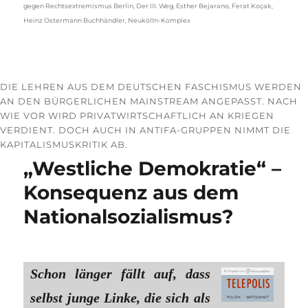
gegen Rechtsextremismus Berlin
,
Der III. Weg
,
Esther Bejarano
,
Ferat Koçak
,
Heinz Ostermann Buchhändler
,
Neukölln-Komplex
DIE LEHREN AUS DEM DEUTSCHEN FASCHISMUS WERDEN
AN DEN BÜRGERLICHEN MAINSTREAM ANGEPASST. NACH
WIE VOR WIRD PRIVATWIRTSCHAFTLICH AN KRIEGEN
VERDIENT. DOCH AUCH IN ANTIFA-GRUPPEN NIMMT DIE
KAPITALISMUSKRITIK AB.
„Westliche Demokratie“ –
Konsequenz aus dem
Nationalsozialismus?
Schon länger fällt auf, dass
selbst junge Linke, die sich als