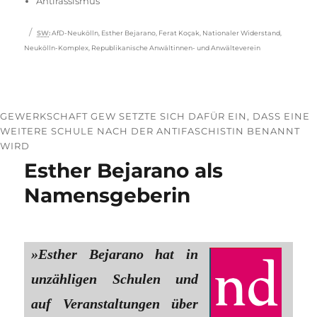
Antirassismus
Schlagwörter
SW
:
AfD-Neukölln
,
Esther Bejarano
,
Ferat Koçak
,
Nationaler Widerstand
,
Neukölln-Komplex
,
Republikanische Anwältinnen- und Anwälteverein
GEWERKSCHAFT GEW SETZTE SICH DAFÜR EIN, DASS EINE
WEITERE SCHULE NACH DER ANTIFASCHISTIN BENANNT
WIRD
Esther Bejarano als
Namensgeberin
»Esther Bejarano hat in
unzähligen Schulen und
auf Veranstaltungen über