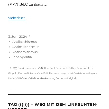
(VVN-BdA) zu ihrem …
„VVN-BdA: Im Streit vereint“
weiterlesen
Veröffentlicht
Kategorien
3. Juni 2024
am
Antifaschismus
Antimilitarismus
Antisemitismus
Innenpolitik
Schlagwörter
SW
:
Bundeskongress VVN-Bda
,
Emil Carlebach
,
Esther Bejarano
,
Etty
Gingold
,
Florian Gutsche VVN-BdA
,
Hermann Kopp
,
Kurt Goldstein
,
Volkspark
Halle
,
VVN-BdA
,
VVN-BdA Aberkennung Gemeinnützigkeit
TAG (((I))) – WEG MIT DEM LINKSUNTEN-