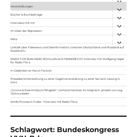
anzeigen
Veranstaltungen
Unterme
anzeigen
Bücher & Buchbeiträge
Unterme
anzeigen
Interviews mit mir
Unterme
anzeigen
Im Visier der Repression
Unterme
anzeigen
Meta
Unterme
anzeigen
Livetalk über Fakenews und Desinformation zwischen Deutschland und Russland auf
Russland.tv
KNAST FÜR JEAN-MARC ROUILLAN AUS FRANKREICH? Interview mit Wolfgang Hajek
für Radio Flora
In Gedenken an Harun Farocki
Presseberichterstattung zu einer Gegenveranstaltung zu einer Sarrazin-Lesung in
Gera
„Corona & linke Kritik(un) fähigkeit“- Gerhard Hanloser im Gespräch- jenseits von sog.
»Schwurbelei«
Antifa-Prozess in Fulda – Interview mit Radio Flora
Schlagwort:
Bundeskongress