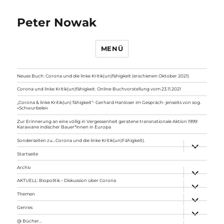
Peter Nowak
MENÜ
Neues Buch: Corona und die linke Kritik(un)fähigkeit (erschienen Oktober 2021)
Corona und linke Kritik(un)fähigkeit. Online-Buchvorstellung vom 23.11.2021
„Corona & linke Kritik(un) fähigkeit“- Gerhard Hanloser im Gespräch- jenseits von sog.
»Schwurbelei«
Zur Erinnerung an eine völlig in Vergessenheit geratene transnationale Aktion 1999:
Karawane indischer Bauer*innen in Europa
Sonderseiten zu…Corona und die linke Kritik(un)Fähigkeit).
Unterme
anzeigen
Startseite
Archiv
Unterme
anzeigen
AKTUELL: Biopolitik – Diskussion über Corona
Unterme
anzeigen
Themen
Unterme
anzeigen
Genres
Unterme
anzeigen
@ Bücher…
Unterme