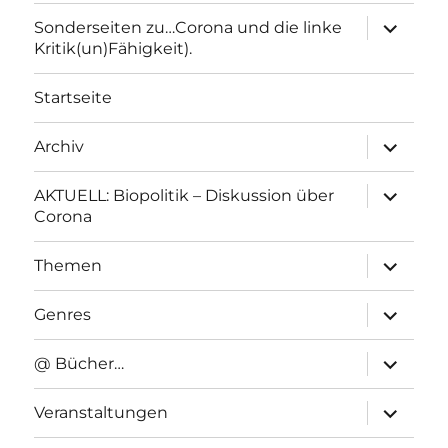
Unterme
Sonderseiten zu…Corona und die linke
anzeigen
Kritik(un)Fähigkeit).
Startseite
Unterme
Archiv
anzeigen
Unterme
AKTUELL: Biopolitik – Diskussion über
anzeigen
Corona
Unterme
Themen
anzeigen
Unterme
Genres
anzeigen
Unterme
@ Bücher…
anzeigen
Unterme
Veranstaltungen
anzeigen