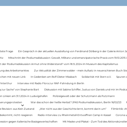
tete Frage
Ein Gespräch in der aktuellen Ausstellung von Ferdinand Dölberg in der Galerie Anton J
hiv
Mitschnitt der Podiumsdiskussion: Gewalt, Militanz und emanzipatorische Praxis vom 19.10.2015 i
tt der Podiumsdiskussion Armut ohne Widerstand? vom 18.9..2024 im Museum des Kapitalismus
ung des Arbeitsmarktes
Zur Aktualität der Zimmerwalder – mein Aufsatz in neuerschienen Buch St
auchen mit neuen Link
In Gedenken am Rolf-Dieter Missbach
Solidarität mit Stern e.V.
Spuren d
Winterthur
Interview mit Radio Flora zur RAF-Fahndung in Berlin
 zur Sache“ von Stephanie Bart
Diskussion mit Sabine Schiffer, Justus von Daniels und mir im Podc
n Linken am 31.1.2024 in Ludwigshafen
Polizeigewalt oder der Schutzmann als Putzmann
Teuerungsprotesten
War das schon der heiße Herbst? (PAS Podiumsdiskussion, Berlin 16/02/23
e Revision: aus Kein Zustand
„Wer nicht aus der Geschichte lernt, kommt darin um“
Filmkritik: »
 bekommt, nicht reagieren
Radio-Interview zu Rheinmetall-Entwaffnen Camp in Kassel
Corona u
ression gegen italienische Basisgewerkschaften
Mit Maske und Plakat – Zum Tod des Aktionskünstler