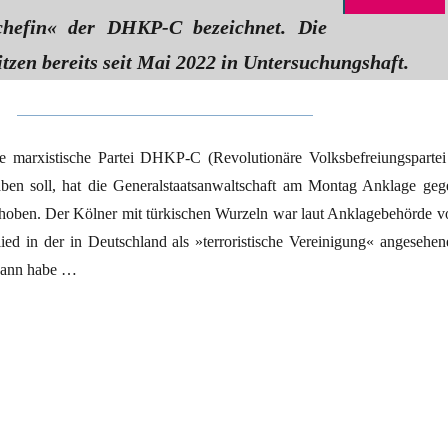
chefin« der DHKP-C bezeichnet. Die
tzen bereits seit Mai 2022 in Untersuchungshaft.
he marxistische Partei DHKP-C (Revolutionäre Volksbefreiungspartei
haben soll, hat die Generalstaatsanwaltschaft am Montag Anklage geg
rhoben. Der Kölner mit türkischen Wurzeln war laut Anklagebehörde v
ied in der in Deutschland als »terroristische Vereinigung« angesehen
Mann habe …
kische Linke vor Gericht“