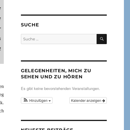
e
e
SUCHE
r
SUCHEN
Suche
s
nach:
t
GELEGENHEITEN, MICH ZU
SEHEN UND ZU HÖREN
en
Es gibt keine bevorstehenden Veranstaltungen.
eg
Hinzufügen
Kalender anzeigen
k.
ch