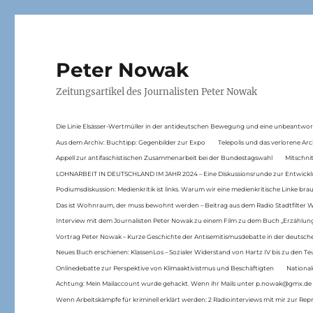
Peter Nowak
Zeitungsartikel des Journalisten Peter Nowak
Die Linie Elsässer-Wertmüller in der antideutschen Bewegung und eine unbeantwor
Aus dem Archiv: Buchtipp: Gegenbilder zur Expo
Telepolis und das verlorene Arc
Appell zur antifaschistischen Zusammenarbeit bei der Bundestagswahl
Mitschni
LOHNARBEIT IN DEUTSCHLAND IM JAHR 2024 – Eine Diskussionsrunde zur Entwickl
Podiumsdiskussion: Medienkritik ist links. Warum wir eine medienkritische Linke br
Das ist Wohnraum, der muss bewohnt werden – Beitrag aus dem Radio Stadtfilter 
Interview mit dem Journalisten Peter Nowak zu einem Film zu dem Buch „Erzählung
Vortrag Peter Nowak – Kurze Geschichte der Antisemitismusdebatte in der deutsche
Neues Buch erschienen: KlassenLos – Sozialer Widerstand von Hartz IV bis zu den 
Onlinedebatte zur Perspektive von Klimaaktivistmus und Beschäftigten
National
Achtung: Mein Mailaccount wurde gehackt. Wenn ihr Mails unter p.nowak@gmx.de
Wenn Arbeitskämpfe für kriminell erklärt werden: 2 Radiointerviews mit mir zur Rep