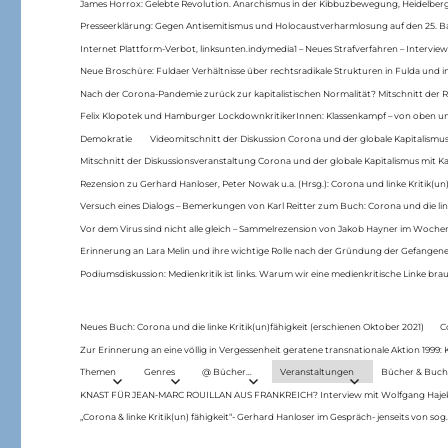
James Horrox: Gelebte Revolution. Anarchismus in der Kibbuzbewegung, Heidelber
Presseerklärung: Gegen Antisemitismus und Holocaustverharmlosung auf den 25. 
Internet Plattform-Verbot, linksunten.indymedia1 – Neues Strafverfahren – Interview
Neue Broschüre: Fuldaer Verhältnisse über rechtsradikale Strukturen in Fulda und 
Nach der Corona-Pandemie zurück zur kapitalistischen Normalität? Mitschnitt der Re
Felix Klopotek und Hamburger LockdownkritikerInnen: Klassenkampf – von oben und
Demokratie
Videomitschnitt der Diskussion Corona und der globale Kapitalismus
Mitschnitt der Diskussionsveranstaltung Corona und der globale Kapitalismus mit Ka
Rezension zu Gerhard Hanloser, Peter Nowak u.a. (Hrsg.): Corona und linke Kritik(un)
Versuch eines Dialogs – Bemerkungen von Karl Reitter zum Buch: Corona und die link
Vor dem Virus sind nicht alle gleich – Sammelrezension von Jakob Hayner im Woch
Erinnerung an Lara Melin und ihre wichtige Rolle nach der Gründung der Gefange
Podiumsdiskussion: Medienkritik ist links. Warum wir eine medienkritische Linke br
Neues Buch: Corona und die linke Kritik(un)fähigkeit (erschienen Oktober 2021)
C
Zur Erinnerung an eine völlig in Vergessenheit geratene transnationale Aktion 1999
Themen
Genres
@ Bücher…
Veranstaltungen
Bücher & Buch
KNAST FÜR JEAN-MARC ROUILLAN AUS FRANKREICH? Interview mit Wolfgang Hajek 
„Corona & linke Kritik(un) fähigkeit“- Gerhard Hanloser im Gespräch- jenseits von sog