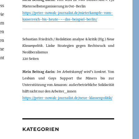
ss
Mieterselbstorganisierung in Ost-Berlin
https://peter-nowak-journalist.de/mieterkampfe-vom-
ie
kaiserreich-bis-heute-–-das-beispiel-berlin/
hm
en
Sebastian Friedrich / Redaktion analyse & kritik (Hg.)
Neue
en
Klassenpolitik
. Linke Strategien gegen Rechtsruck und
ne
Neoliberalismus
nt
220 Seiten
Mein Beitrag darin:
Im Arbeitskampf wird’s konkret
. Von
Lesbian und Gays Support the Miners bis zur
Unterstützung von Amazon: außerbetriebliche Solidarität
hilft nicht nur den Arbeiter_innen
https://peter-nowak-journalist.de/neue-klassenpolitik/
KATEGORIEN