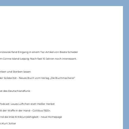
anizewski fand Eingang in einem Taz-Artikel von Beate Scheder
m Conne Island-Leipzig: Nach fast 10 Jahren noch interessant.
erben und Sterben lassen
er Solidarität – Neues Buch vom Verlag „Die Buchmacherei“
ast des Deutschlandfunk:
Podcast: Laues Lüftchen statt Heißer Herbst
Mit der Waffe in der Hand – Cottbus 1920«.
nd die linke Kritik(un)dähigkeit – neue Homepage
s Kurt Jotter