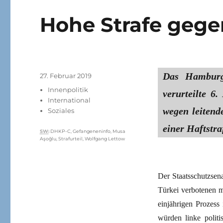
Hohe Strafe geg
Das Hamburge
Veröffentlicht
27. Februar 2019
am
Kategorien
Innenpolitik
verurteilte 6
International
wegen leiten
Soziales
einer Haftstr
Schlagwörter
SW
:
DHKP-C
,
Gefangeneninfo
,
Musa
Aşoğlu
,
Strafurteil
,
Wolfgang Lettow
Der Staatsschutzsen
Türkei verbotenen m
einjährigen Prozes
würden linke politi