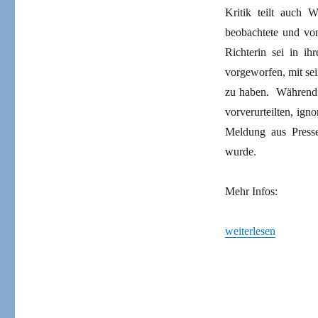
Kritik teilt auch 
beobachtete und vom
Richterin sei in i
vorgeworfen, mit sei
zu haben. Während k
vorverurteilten, ign
Meldung aus Presse
wurde.
Mehr Infos:
„Hohe Strafe gegen
weiterlesen