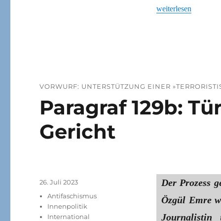
„Türkische Linke kri
weiterlesen
VORWURF: UNTERSTÜTZUNG EINER »TERRORIST
Paragraf 129b: Tü
Gericht
Der Prozess g
Veröffentlicht
26. Juli 2023
am
Kategorien
Antifaschismus
Özgül Emre wu
Innenpolitik
Journalistin
International