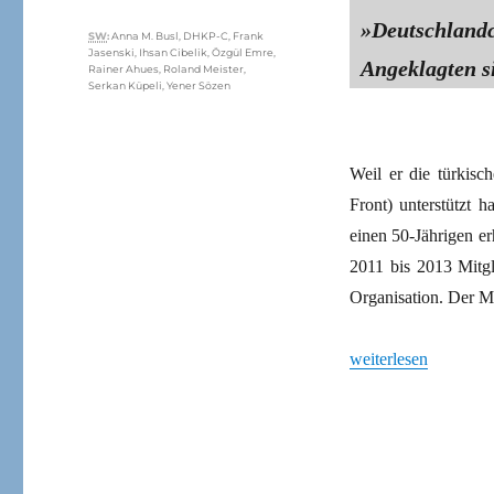
»Deutschland
Schlagwörter
SW
:
Anna M. Busl
,
DHKP-C
,
Frank
Jasenski
,
Ihsan Cibelik
,
Özgül Emre
,
Angeklagten si
Rainer Ahues
,
Roland Meister
,
Serkan Küpeli
,
Yener Sözen
Weil er die türkisc
Front) unterstützt 
einen 50-Jährigen e
2011 bis 2013 Mitgl
Organisation. Der 
„Paragraf 129b: Tür
weiterlesen