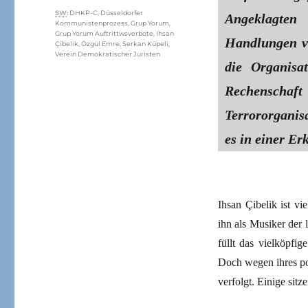
Schlagwörter
SW
:
DHKP-C
,
Düsseldorfer
Angeklagten 
Kommunistenprozess
,
Grup Yorum
,
Grup Yorum Auftrittwsverbote
,
Ihsan
Handlungen vo
Çibelik
,
Özgül Emre
,
Serkan Küpeli
,
Verein Demokratischer Juristen
die Organisa
Rechenschaft
Terrororganis
es in einer Er
Ihsan Çibelik ist v
ihn als Musiker der
füllt das vielköpfi
Doch wegen ihres po
verfolgt. Einige si