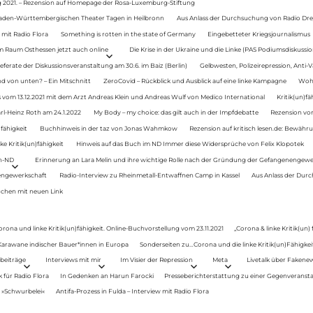
g 2021. – Rezension auf Homepage der Rosa-Luxemburg-Stiftung
Baden-Württembergischen Theater Tagen in Heilbronn
Aus Anlass der Durchsuchung von Radio Drey
 mit Radio Flora
Something is rotten in the state of Germany
Eingebetteter Kriegsjournalismus
im Raum Osthessen jetzt auch online
Die Krise in der Ukraine und die Linke (PAS Podiumsdiskussio
ferate der Diskussionsveranstaltung am 30.6. im Baiz (Berlin)
Gelbwesten, Polizeirepression, Anti-V
 von unten? – Ein Mitschnitt
ZeroCovid – Rückblick und Ausblick auf eine linke Kampagne
Woh
 vom 13.12.2021 mit dem Arzt Andreas Klein und Andreas Wulf von Medico International
Kritik(un)fä
rl-Heinz Roth am 24.1.2022
My Body – my choice: das gilt auch in der Impfdebatte
Rezension von
fähigkeit
Buchhinweis in der taz von Jonas Wahmkow
Rezension auf kritisch lesen.de: Bewähru
e Kritik(un)fähigkeit
Hinweis auf das Buch im ND Immer diese Widersprüche von Felix Klopotek
en-ND
Erinnerung an Lara Melin und ihre wichtige Rolle nach der Gründung der Gefangenengewe
nengewerkschaft
Radio-Interview zu Rheinmetall-Entwaffnen Camp in Kassel
Aus Anlass der Durc
auchen mit neuen Link
orona und linke Kritik(un)fähigkeit. Online-Buchvorstellung vom 23.11.2021
„Corona & linke Kritik(un)
: Karawane indischer Bauer*innen in Europa
Sonderseiten zu…Corona und die linke Kritik(un)Fähigkeit
beiträge
Interviews mit mir
Im Visier der Repression
Meta
Livetalk über Fakene
für Radio Flora
In Gedenken an Harun Farocki
Presseberichterstattung zu einer Gegenveransta
. »Schwurbelei«
Antifa-Prozess in Fulda – Interview mit Radio Flora