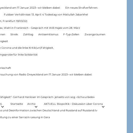
eckland am 17.Januar 2023– wir bleiben dabei:
Ein neues Strafverfahren:
Fuldaer Verhältnisse: 13. April: 4 Todestag von Matiul­lah Jabarkhel
n, Frankfurt 19/03/22)
ax, Wahl in Frankreich – Gespräch mit Willi Hajek vom 28. März
nen
Streik
Zahltag
Antisemitismus
F-Typ-Zellen
Zwangsräumen
higkeit
 Corona und die linke Kritik(un)Fähigkeit,
ngsprobe für linke Solidarität
rkschaft
hsuchung von Radio Dreyeckland am 17.Januar 2023– wir bleiben dabei:
 fähigkeit“- Gerhard Hanloser im Gespräch- jenseits von sog. »Schwurbelei«
).
Startseite
Archiv
AKTUELL: Biopolitik – Diskussion über Corona
ws und Desinformation zwischen Deutschland und Russland auf Russland.tv
ltung zu einer Sarrazin-Lesung in Gera