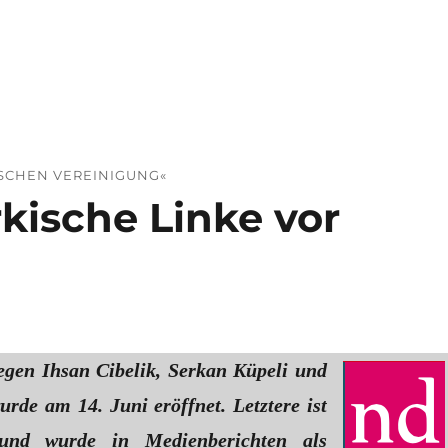
minalisiert“
ISCHEN VEREINIGUNG«
rkische Linke vor
egen Ihsan Cibelik, Serkan Küpeli und
rde am 14. Juni eröffnet. Letztere ist
 und wurde in Medienberichten als