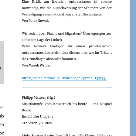
Eine Kritik am liberalen Antirassismus ist ebenso
notwendig, wie die Zurückweisung der Schimäre von der
Verteidigung eines national begrenzten Sozialstaats.
Von
Peter Nowak
Wir reden über Flucht und Migration? Überlegungen zur
aktuellen Lage der Linken
Peter Nowaks Plädoyer für einen proletarischen
Antirassismus übersieht, dass diesem hier wie im Trikont
die Grundlagen abhanden kommen.
Von
Marek Winter
u
https://peter-nowak-journalist.de/telegraph-133134/
Philipp Mattern (Hg.)
Mieterkämpfe
. Vom Kaiserreich bis heute – Das Beispiel
er
Berlin
ls
Realität der Utopie 3
212 Seiten, 30 Fotos
en
se
Mein Beitrag darin:
Vom WBA zu »Wir Bleiben Alle!«
132