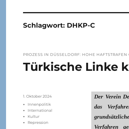
Schlagwort:
DHKP-C
PROZESS IN DÜSSELDORF: HOHE HAFTSTRAFEN
Türkische Linke k
Der Verein De
Veröffentlicht
1. Oktober 2024
am
Kategorien
Innenpolitik
das Verfahr
International
grundsätzli
Kultur
Repression
Verfahren g