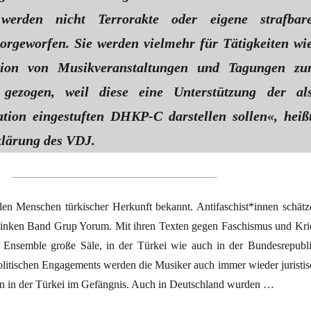
werden nicht Terrorakte oder eigene strafbar
rgeworfen. Sie werden vielmehr für Tätigkeiten wi
tion von Musikveranstaltungen und Tagungen zu
 gezogen, weil diese eine Unterstützung der al
ation eingestuften DHKP-C darstellen sollen«, heiß
klärung des VDJ.
ielen Menschen türkischer Herkunft bekannt. Antifaschist*innen schätz
 linken Band Grup Yorum. Mit ihren Texten gegen Faschismus und Kri
ge Ensemble große Säle, in der Türkei wie auch in der Bundesrepubli
litischen Engagements werden die Musiker auch immer wieder juristis
tzen in der Türkei im Gefängnis. Auch in Deutschland wurden …