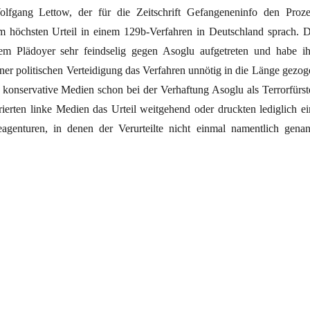
Wolfgang Lettow, der für die Zeitschrift Gefangeneninfo den Proze
 höchsten Urteil in einem 129b-Verfahren in Deutschland sprach. D
hrem Plädoyer sehr feindselig gegen Asoglu aufgetreten und habe i
ner politischen Verteidigung das Verfahren unnötig in die Länge gezog
onservative Medien schon bei der Verhaftung Asoglu als Terrorfürst
orierten linke Medien das Urteil weitgehend oder druckten lediglich ei
agenturen, in denen der Verurteilte nicht einmal namentlich genan
 Musa Asoglu“