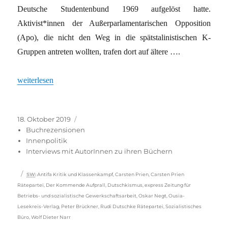
Deutsche Studentenbund 1969 aufgelöst hatte.
Aktivist*innen der Außerparlamentarischen Opposition
(Apo), die nicht den Weg in die spätstalinistischen K-
Gruppen antreten wollten, trafen dort auf ältere ….
„Räte, Netz, Partei“
weiterlesen
Veröffentlicht
Kategorien
18. Oktober 2019
am
Buchrezensionen
Innenpolitik
Interviews mit AutorInnen zu ihren Büchern
Schlagwörter
SW
:
Antifa Kritik und Klassenkampf
,
Carsten Prien
,
Carsten Prien
Rätepartei
,
Der Kommende Aufprall
,
Dutschkismus
,
express Zeitung für
Betriebs- und sozialistische Gewerkschaftsarbeit
,
Oskar Negt
,
Ousia-
Lesekreis-Verlag
,
Peter Brückner
,
Rudi Dutschke Rätepartei
,
Sozialistisches
Büro
,
Wolf Dieter Narr