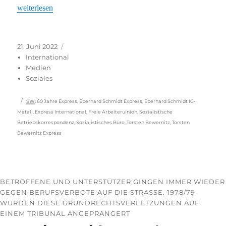
„Kritik an Sozialpartnerschaft“
weiterlesen
Veröffentlicht
Kategorien
21. Juni 2022
am
International
Medien
Soziales
Schlagwörter
SW
:
60 Jahre Express
,
Eberhard Schmidt Express
,
Eberhard Schmidt IG-
Metall
,
Express International
,
Freie Arbeiteruinion
,
Sozialistische
Betriebskorrespondenz
,
Sozialistisches Büro
,
Torsten Bewernitz
,
Torsten
Bewernitz Express
BETROFFENE UND UNTERSTÜTZER GINGEN IMMER WIEDER
GEGEN BERUFSVERBOTE AUF DIE STRASSE. 1978/79 W
URDEN DIESE GRUNDRECHTSVERLETZUNGEN AUF E
INEM TRIBUNAL ANGEPRANGERT