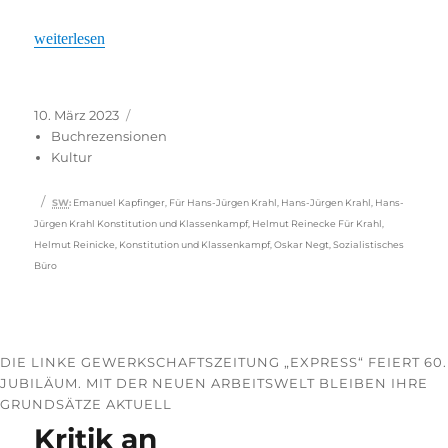
„Randale, Bambule, Frankfurter Schule!“
weiterlesen
Veröffentlicht
Kategorien
10. März 2023
am
Buchrezensionen
Kultur
Schlagwörter
SW
:
Emanuel Kapfinger
,
Für Hans-Jürgen Krahl
,
Hans-Jürgen Krahl
,
Hans-
Jürgen Krahl Konstitution und Klassenkampf
,
Helmut Reinecke Für Krahl
,
Helmut Reinicke
,
Konstitution und Klassenkampf
,
Oskar Negt
,
Sozialistisches
Büro
DIE LINKE GEWERKSCHAFTSZEITUNG „EXPRESS“ FEIERT 60.
JUBILÄUM. MIT DER NEUEN ARBEITSWELT BLEIBEN IHRE
GRUNDSÄTZE AKTUELL
Kritik an