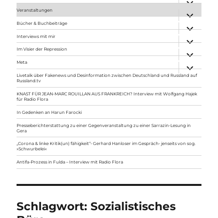
anzeigen
Veranstaltungen
Unterme
anzeigen
Bücher & Buchbeiträge
Unterme
anzeigen
Interviews mit mir
Unterme
anzeigen
Im Visier der Repression
Unterme
anzeigen
Meta
Unterme
anzeigen
Livetalk über Fakenews und Desinformation zwischen Deutschland und Russland auf
Russland.tv
KNAST FÜR JEAN-MARC ROUILLAN AUS FRANKREICH? Interview mit Wolfgang Hajek
für Radio Flora
In Gedenken an Harun Farocki
Presseberichterstattung zu einer Gegenveranstaltung zu einer Sarrazin-Lesung in
Gera
„Corona & linke Kritik(un) fähigkeit“- Gerhard Hanloser im Gespräch- jenseits von sog.
»Schwurbelei«
Antifa-Prozess in Fulda – Interview mit Radio Flora
Schlagwort:
Sozialistisches