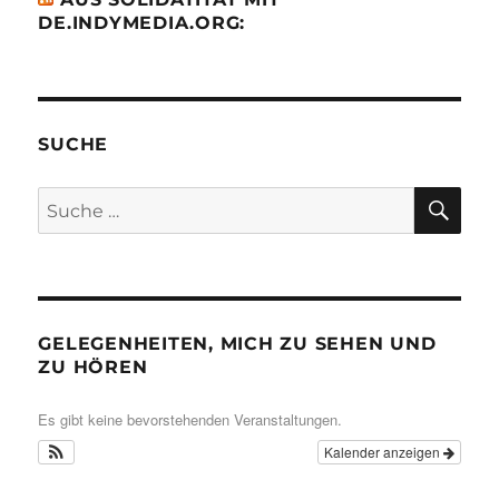
DE.INDYMEDIA.ORG:
SUCHE
SU
Suche
nach:
GELEGENHEITEN, MICH ZU SEHEN UND
ZU HÖREN
Es gibt keine bevorstehenden Veranstaltungen.
Kalender anzeigen