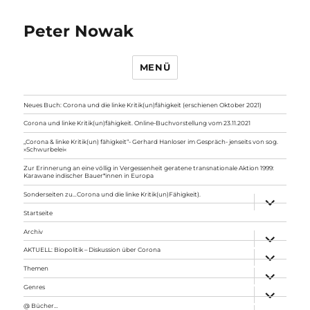
Peter Nowak
MENÜ
Neues Buch: Corona und die linke Kritik(un)fähigkeit (erschienen Oktober 2021)
Corona und linke Kritik(un)fähigkeit. Online-Buchvorstellung vom 23.11.2021
„Corona & linke Kritik(un) fähigkeit“- Gerhard Hanloser im Gespräch- jenseits von sog.
»Schwurbelei«
Zur Erinnerung an eine völlig in Vergessenheit geratene transnationale Aktion 1999:
Karawane indischer Bauer*innen in Europa
Sonderseiten zu…Corona und die linke Kritik(un)Fähigkeit).
Unterme
anzeigen
Startseite
Archiv
Unterme
anzeigen
AKTUELL: Biopolitik – Diskussion über Corona
Unterme
anzeigen
Themen
Unterme
anzeigen
Genres
Unterme
anzeigen
@ Bücher…
Unterme