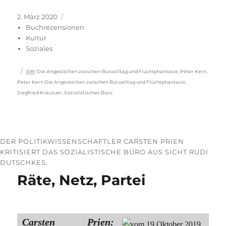
Veröffentlicht
Kategorien
2. März 2020
am
Buchrezensionen
Kultur
Soziales
Schlagwörter
SW
:
Die Angestellten zwischen Büroalltag und Fluchtphantasie
,
Peter Kern
,
Peter Kern Die Angestellten zwischen Büroalltag und Flüchtphantasie
,
Siegfried Kracauer
,
Sozialistisches Büro
DER POLITIKWISSENSCHAFTLER CARSTEN PRIEN
KRITISIERT DAS SOZIALISTISCHE BÜRO AUS SICHT RUDI
DUTSCHKES.
Räte, Netz, Partei
Carsten Prien: