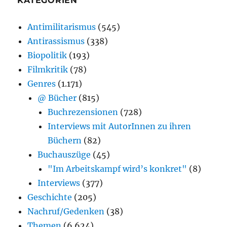
KATEGORIEN
Antimilitarismus
(545)
Antirassismus
(338)
Biopolitik
(193)
Filmkritik
(78)
Genres
(1.171)
@ Bücher
(815)
Buchrezensionen
(728)
Interviews mit AutorInnen zu ihren
Büchern
(82)
Buchauszüge
(45)
"Im Arbeitskampf wird’s konkret"
(8)
Interviews
(377)
Geschichte
(205)
Nachruf/Gedenken
(38)
Themen
(6.624)