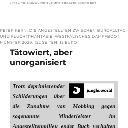
Silvia Gingold
,
Silvia Gingold Berufsverbote
,
Sozialistisches Büro
PETER KERN: DIE ANGESTELLTEN ZWISCHEN BÜROALLTAG
UND FLUCHTPHANTASIE. WESTFÄLISCHES DAMPFBOOT,
MÜNSTER 2020, 152 SEITEN, 15 EURO
Tätowiert, aber
unorganisiert
Trotz deprimierender
Schilderungen über
die Zunahme von Mobbing gegen
sogenannte Minderleister im
Angestelltenmilieu endet Buch verhalten