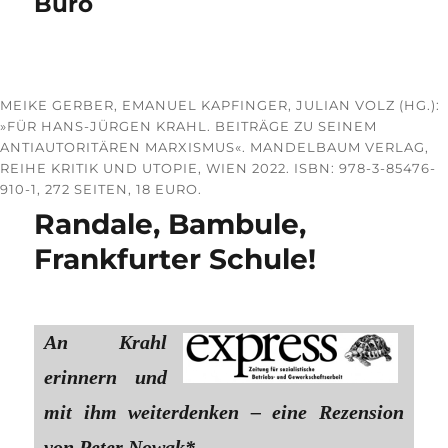
Büro
MEIKE GERBER, EMANUEL KAPFINGER, JULIAN VOLZ (HG.):
»FÜR HANS-JÜRGEN KRAHL. BEITRÄGE ZU SEINEM
ANTIAUTORITÄREN MARXISMUS«. MANDELBAUM VERLAG,
REIHE KRITIK UND UTOPIE, WIEN 2022. ISBN: 978-3-85476-
910-1, 272 SEITEN, 18 EURO.
Randale, Bambule,
Frankfurter Schule!
An Krahl
erinnern und
mit ihm weiterdenken – eine Rezension
von Peter Nowak*