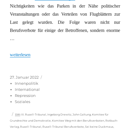
Nichtigkeiten wie das Parken in der Nähe politischer
Veranstaltungen oder das Verteilen von Flugblättern zur
Last gelegt wurden. Die Folge waren nicht nur
Berufsverbote für einige der Betroffenen, sondern enorme
…
„Breiter Widerstand gegen westdeutsche Praxis“
weiterlesen
Veröffentlicht
Kategorien
27. Januar 2022
am
Innenpolitik
International
Repression
Soziales
Schlagwörter
SW
:
III. Rusell-Tribunal
,
Ingeborg Drewitz
,
John Galtung
,
Komitee für
Grundrechte und Demokratie
,
Komitee Weg mit den Berufsverboten
,
Rotbuch-
Verlag
,
Rusell-Tribunal
,
Rusell-Tribunal Berufsverbote
,
Sei keine Duckmaus
,