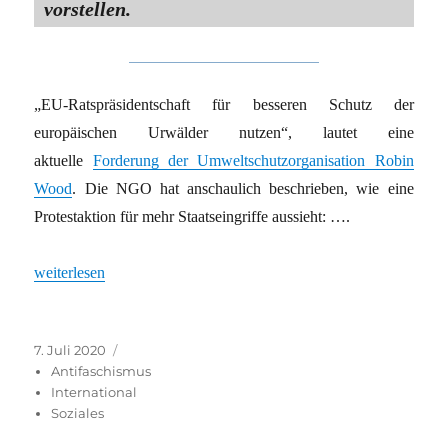
vorstellen.
„EU-Ratspräsidentschaft für besseren Schutz der
europäischen Urwälder nutzen“, lautet eine
aktuelle
Forderung der Umweltschutzorganisation Robin
Wood
. Die NGO hat anschaulich beschrieben, wie eine
Protestaktion für mehr Staatseingriffe aussieht: ….
„Suche nach einer linken EU-Kritik“
weiterlesen
Veröffentlicht
Kategorien
7. Juli 2020
am
Antifaschismus
International
Soziales