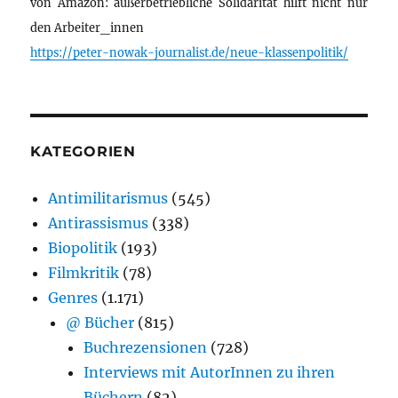
von Amazon: außerbetriebliche Solidarität hilft nicht nur
den Arbeiter_innen
https://peter-nowak-journalist.de/neue-klassenpolitik/
KATEGORIEN
Antimilitarismus
(545)
Antirassismus
(338)
Biopolitik
(193)
Filmkritik
(78)
Genres
(1.171)
@ Bücher
(815)
Buchrezensionen
(728)
Interviews mit AutorInnen zu ihren
Büchern
(82)