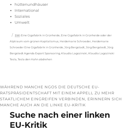
hüttenundhäuser
International
Soziales
Umwelt
Schlagwörter
SW
:
Eine Gigafabrik in Grünheide
,
Eine Gigafabrik in Grünheide oder der
Alptraum vom grünen Kapitalismus
,
Heidemarie Schroeder
,
Heidemarie
Schroeder Eine Gigafabrik in Grünheide
,
Jörg Bergstadt
,
Jörg Bergstedt
,
Jörg
Bergstedt Agenda Export Sponsoring
,
Klaudia Lagozinski
,
Klaudia Lagozinski
Tesla
,
Tesla den Hahn abdrehen
WÄHREND MANCHE NGOS DIE DEUTSCHE EU-
RATSPRÄSIDENTSCHAFT MIT EINEM APPELL ZU MEHR
STAATLICHEM EINGREIFEN VERBINDEN, ERINNERN SICH
MANCHE AUCH AN DIE LINKE EU-KRITIK
Suche nach einer linken
EU-Kritik