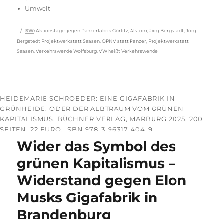
Umwelt
Schlagwörter
SW
:
Aktionstage gegen Panzerfabrik Görlitz
,
Alstom
,
Jörg Bergstadt
,
Jörg
Bergstedt Projektwerkstatt Saasen
,
ÖPNV statt Panzer
,
Projektwerkstatt
Saasen
,
Verkehrswende Wolfsburg
,
VW heißt Verkehrswende
HEIDEMARIE SCHROEDER: EINE GIGAFABRIK IN
GRÜNHEIDE. ODER DER ALBTRAUM VOM GRÜNEN
KAPITALISMUS, BÜCHNER VERLAG, MARBURG 2025, 200
SEITEN, 22 EURO, ISBN 978-3-96317-404-9
Wider das Symbol des
grünen Kapitalismus –
Widerstand gegen Elon
Musks Gigafabrik in
Brandenburg