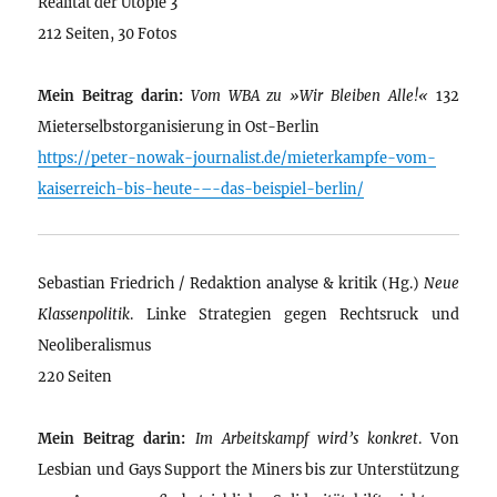
Realität der Utopie 3
212 Seiten, 30 Fotos
Mein Beitrag darin:
Vom WBA zu »Wir Bleiben Alle!«
132
Mieterselbstorganisierung in Ost-Berlin
https://peter-nowak-journalist.de/mieterkampfe-vom-
kaiserreich-bis-heute-–-das-beispiel-berlin/
Sebastian Friedrich / Redaktion analyse & kritik (Hg.)
Neue
Klassenpolitik
. Linke Strategien gegen Rechtsruck und
Neoliberalismus
220 Seiten
Mein Beitrag darin:
Im Arbeitskampf wird’s konkret
. Von
Lesbian und Gays Support the Miners bis zur Unterstützung