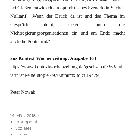
bei Gießen entwickelt ein optimistisches Szenario in Sachen
Nulltarif: „Wenn der Druck da ist und das Thema im
Gespräch bleibt, steigen auch die
Nichtregierungsorganisationen ein und am Ende macht
auch die Politik mit.“
aus Kontext-Wochenzeitung: Ausgabe 363
https://www.kontextwochenzeitung.de/gesellschaft/363/null
tarif-ist-keine-utopie-4970.html#tx-tc-ct-19479
Peter Nowak
Veröffentlicht
Kategorien
14. März 2018
am
Innenpolitik
Soziales
Umwelt