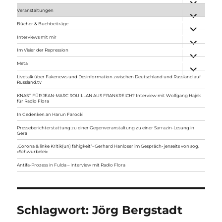
anzeigen
Veranstaltungen
Unterme
anzeigen
Bücher & Buchbeiträge
Unterme
anzeigen
Interviews mit mir
Unterme
anzeigen
Im Visier der Repression
Unterme
anzeigen
Meta
Unterme
anzeigen
Livetalk über Fakenews und Desinformation zwischen Deutschland und Russland auf
Russland.tv
KNAST FÜR JEAN-MARC ROUILLAN AUS FRANKREICH? Interview mit Wolfgang Hajek
für Radio Flora
In Gedenken an Harun Farocki
Presseberichterstattung zu einer Gegenveranstaltung zu einer Sarrazin-Lesung in
Gera
„Corona & linke Kritik(un) fähigkeit“- Gerhard Hanloser im Gespräch- jenseits von sog.
»Schwurbelei«
Antifa-Prozess in Fulda – Interview mit Radio Flora
Schlagwort:
Jörg Bergstadt