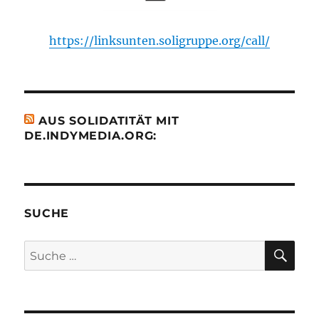
https://linksunten.soligruppe.org/call/
AUS SOLIDATITÄT MIT
DE.INDYMEDIA.ORG:
SUCHE
SU
Suche
nach: