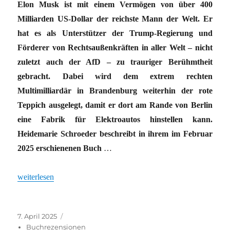
Elon Musk ist mit einem Vermögen von über 400
Milliarden US-Dollar der reichste Mann der Welt. Er
hat es als Unterstützer der Trump-Regierung und
Förderer von Rechtsaußenkräften in aller Welt – nicht
zuletzt auch der AfD – zu trauriger Berühmtheit
gebracht. Dabei wird dem extrem rechten
Multimilliardär in Brandenburg weiterhin der rote
Teppich ausgelegt, damit er dort am Rande von Berlin
eine Fabrik für Elektroautos hinstellen kann.
Heidemarie Schroeder beschreibt in ihrem im Februar
2025 erschienenen Buch
…
„Wider das Symbol des grünen Kapitalismus – Widerstand gegen
weiterlesen
Veröffentlicht
Kategorien
7. April 2025
am
Buchrezensionen