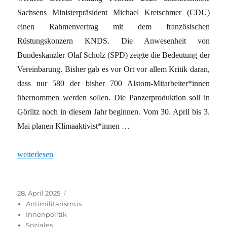
Sachsens Ministerpräsident Michael Kretschmer (CDU)
einen Rahmenvertrag mit dem französischen
Rüstungskonzern KNDS. Die Anwesenheit von
Bundeskanzler Olaf Scholz (SPD) zeigte die Bedeutung der
Vereinbarung. Bisher gab es vor Ort vor allem Kritik daran,
dass nur 580 der bisher 700 Alstom-Mitarbeiter*innen
übernommen werden sollen. Die Panzerproduktion soll in
Görlitz noch in diesem Jahr beginnen. Vom 30. April bis 3.
Mai planen Kli­ma­ak­ti­vis­t*in­nen …
„Proteste gegen Panzerproduktion“
weiterlesen
Veröffentlicht
Kategorien
28. April 2025
am
Antimilitarismus
Innenpolitik
Soziales