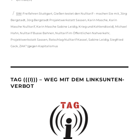
Schlagwörter
SW
:
Freifahren Stuttgart
,
Gießen testet den Nulltarif – machen Sie mit
,
Jörg
Bergstadt
,
Jörg Bergstadt Projektwerkstatt Sassen
,
Karin Masche
,
Karin
Masche Nulltarif
,
Karin Masche Sabine Leidig
,
Krieg und Kohlendioxid)
,
Michael
Hahn
,
Nulltarif Busse Bahnen
,
Nulltarif im Öffentlichen Nahverkehr
,
Projektwerkstatt Sassen
,
Ratschlag Nulltarif Kassel
,
Sabine Leidig
,
Siegfried
Gack
,
ZAK³ (gegen Kapitalismus
TAG (((I))) – WEG MIT DEM LINKSUNTEN-
VERBOT