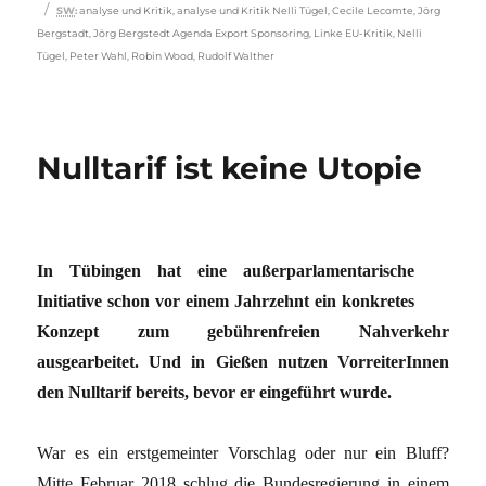
Schlagwörter
SW
:
analyse und Kritik
,
analyse und Kritik Nelli Tügel
,
Cecile Lecomte
,
Jörg
Bergstadt
,
Jörg Bergstedt Agenda Export Sponsoring
,
Linke EU-Kritik
,
Nelli
Tügel
,
Peter Wahl
,
Robin Wood
,
Rudolf Walther
Nulltarif ist keine Utopie
In Tübingen hat eine außerparlamentarische
Initiative schon vor einem Jahrzehnt ein konkretes
Konzept zum gebührenfreien Nahverkehr
ausgearbeitet. Und in Gießen nutzen VorreiterInnen
den Nulltarif bereits, bevor er eingeführt wurde.
War es ein erstgemeinter Vorschlag oder nur ein Bluff?
Mitte Februar 2018 schlug die Bundesregierung in einem