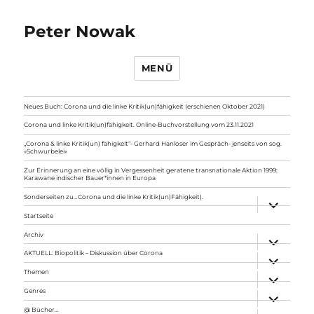
Peter Nowak
MENÜ
Neues Buch: Corona und die linke Kritik(un)fähigkeit (erschienen Oktober 2021)
Corona und linke Kritik(un)fähigkeit. Online-Buchvorstellung vom 23.11.2021
„Corona & linke Kritik(un) fähigkeit“- Gerhard Hanloser im Gespräch- jenseits von sog.
»Schwurbelei«
Zur Erinnerung an eine völlig in Vergessenheit geratene transnationale Aktion 1999:
Karawane indischer Bauer*innen in Europa
Sonderseiten zu…Corona und die linke Kritik(un)Fähigkeit).
Unterme
anzeigen
Startseite
Archiv
Unterme
anzeigen
AKTUELL: Biopolitik – Diskussion über Corona
Unterme
anzeigen
Themen
Unterme
anzeigen
Genres
Unterme
anzeigen
@ Bücher…
Unterme