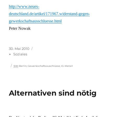
http://www.neues-
deutschland.de/artikel/171967.widerstand-gegen-
gewerkschaftsausschluesse.html
Peter Nowak
Veröffentlicht
Kategorien
30. Mai 2010
am
Soziales
Schlagwörter
SW
:
Berlin
,
Gewerkschaftsauschlüsse
,
IG-Metall
Alternativen sind nötig