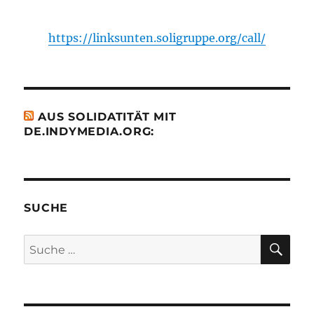
https://linksunten.soligruppe.org/call/
AUS SOLIDATITÄT MIT
DE.INDYMEDIA.ORG:
SUCHE
SU
Suche
nach: