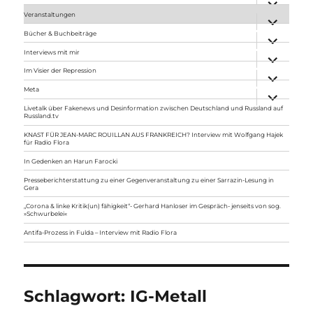
anzeigen
Veranstaltungen
Unterme
anzeigen
Bücher & Buchbeiträge
Unterme
anzeigen
Interviews mit mir
Unterme
anzeigen
Im Visier der Repression
Unterme
anzeigen
Meta
Unterme
anzeigen
Livetalk über Fakenews und Desinformation zwischen Deutschland und Russland auf
Russland.tv
KNAST FÜR JEAN-MARC ROUILLAN AUS FRANKREICH? Interview mit Wolfgang Hajek
für Radio Flora
In Gedenken an Harun Farocki
Presseberichterstattung zu einer Gegenveranstaltung zu einer Sarrazin-Lesung in
Gera
„Corona & linke Kritik(un) fähigkeit“- Gerhard Hanloser im Gespräch- jenseits von sog.
»Schwurbelei«
Antifa-Prozess in Fulda – Interview mit Radio Flora
Schlagwort:
IG-Metall