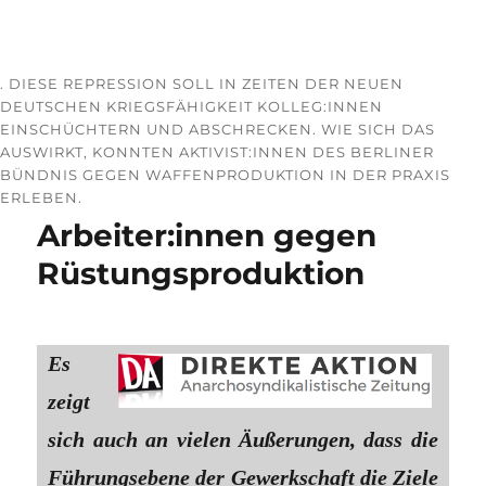
. DIESE REPRESSION SOLL IN ZEITEN DER NEUEN
DEUTSCHEN KRIEGSFÄHIGKEIT KOLLEG:INNEN
EINSCHÜCHTERN UND ABSCHRECKEN. WIE SICH DAS
AUSWIRKT, KONNTEN AKTIVIST:INNEN DES BERLINER
BÜNDNIS GEGEN WAFFENPRODUKTION IN DER PRAXIS
ERLEBEN.
Arbeiter:innen gegen
Rüstungsproduktion
Es
zeigt
sich auch an vielen Äußerungen, dass die
Führungsebene der Gewerkschaft die Ziele