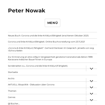
Peter Nowak
MENÜ
Neues Buch: Corona und die linke Kritik(un)fähigkeit (erschienen Oktober 2021)
Corona und linke Kritik(un)fähigkeit. Online-Buchvorstellung vom 23.11.2021
„Corona & linke Kritik(un) fähigkeit“- Gerhard Hanloser im Gespräch- jenseits von sog.
»Schwurbelei«
Zur Erinnerung an eine völlig in Vergessenheit geratene transnationale Aktion 1999:
Karawane indischer Bauer*innen in Europa
Sonderseiten zu…Corona und die linke Kritik(un)Fähigkeit).
Unterme
anzeigen
Startseite
Archiv
Unterme
anzeigen
AKTUELL: Biopolitik – Diskussion über Corona
Unterme
anzeigen
Themen
Unterme
anzeigen
Genres
Unterme
anzeigen
@ Bücher…
Unterme