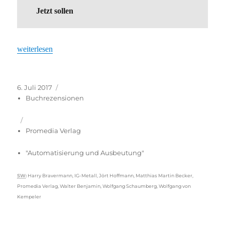
Jetzt sollen
„Falsche Ängste? Matthias Martin Becker kritisiert den Digitalisi
weiterlesen
Veröffentlicht
Kategorien
6. Juli 2017
am
Buchrezensionen
Promedia Verlag
"Automatisierung und Ausbeutung"
Schlagwörter
SW
:
Harry Bravermann
,
IG-Metall
,
Jört Hoffmann
,
Matthias Martin Becker
,
Promedia Verlag
,
Walter Benjamin
,
Wolfgang Schaumberg
,
Wolfgang von
Kempeler