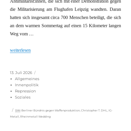
Antimilitarist:innen, die sich mit einer Demonstration gegen
die Militarisierung am Flughafen Leipzig wandten. Daran
hatten sich insgesamt circa 700 Menschen beteiligt, die sich
an dem warmen Sommertag auf einen 15 Kilometer langen
Weg vom …
„Arbeiter:innen gegen Rüstungsproduktion“
weiterlesen
Veröffentlicht
Kategorien
13. Juli 2026
am
Allgemeines
Innenpolitik
Repression
Soziales
Schlagwörter
SW
:
Berliner Bündnis gegen Waffenproduktion
,
Christopher T. DHL
,
IG-
Metall
,
Rheinmetall Wedding