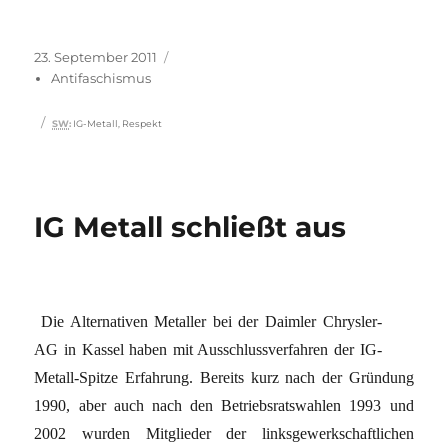
Veröffentlicht
Kategorien
23. September 2011
am
Antifaschismus
Schlagwörter
SW
:
IG-Metall
,
Respekt
IG Metall schließt aus
Die Alternativen Metaller bei der Daimler Chrysler-
AG in Kassel haben mit Ausschlussverfahren der IG-
Metall-Spitze Erfahrung. Bereits kurz nach der Gründung
1990, aber auch nach den Betriebsratswahlen 1993 und
2002 wurden Mitglieder der linksgewerkschaftlichen