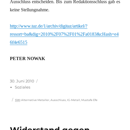
Ausschluss entscheiden. Bis zum Redaktionsschluss gab es
keine Stellungnahme.
http://www.taz.de/1/archiv/digitaz/artikel/?
ressort=ba&dig=2010%2F07%2F01%2Fa0183&cHash=e4
6f4e6515
PETER NOWAK
Veröffentlicht
Kategorien
30. Juni 2010
am
Soziales
Schlagwörter
SW
:
Alternative Metaller
,
Ausschluss
,
IG-Metall
,
Mustafe Efe