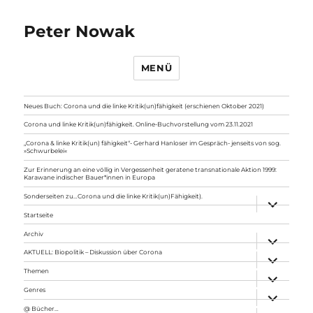
Peter Nowak
MENÜ
Neues Buch: Corona und die linke Kritik(un)fähigkeit (erschienen Oktober 2021)
Corona und linke Kritik(un)fähigkeit. Online-Buchvorstellung vom 23.11.2021
„Corona & linke Kritik(un) fähigkeit“- Gerhard Hanloser im Gespräch- jenseits von sog.
»Schwurbelei«
Zur Erinnerung an eine völlig in Vergessenheit geratene transnationale Aktion 1999:
Karawane indischer Bauer*innen in Europa
Sonderseiten zu…Corona und die linke Kritik(un)Fähigkeit).
Unterme
anzeigen
Startseite
Archiv
Unterme
anzeigen
AKTUELL: Biopolitik – Diskussion über Corona
Unterme
anzeigen
Themen
Unterme
anzeigen
Genres
Unterme
anzeigen
@ Bücher…
Unterme