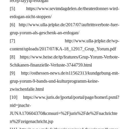
recep-tayyip-erdogan
[5] https://www.sevimdagdelen.de/theaterdonner-wird-
erdogan-nicht-stoppen/
[6] http://www.ulla-jelpke.de/2017/07/auftrittsverbote-fuer-
grup-yorum-als-geschenk-an-erdogan/
[7] http://www.ulla-jelpke.de/wp-
content/uploads/2017/07/KA-18_12917_Grup_Yorum.pdf
[8] https://www.heise.de/tp/features/Grup-Yorum-Verbote-
Schikanen-finanzielle-Verluste-3744759.html
[9] http://osthessen-news.de/n11562313/kundgebung-mit-
grup-yorum-9-bands-und-kulturprogramm-keine-
zwischenfalle.html
[10] https://www.juris.de/jportal/portal/page/homerl.psml?
nid=jnachr-
JUNA170604370&cmsuri=%2Fjuris%2Fde%2Fnachrichte
n%2Fzeigenachricht.jsp