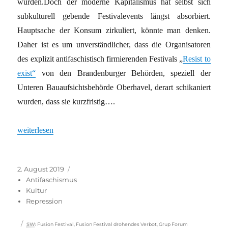
wurden.Doch der moderne Kapitalismus hat selbst sich
subkulturell gebende Festivalevents längst absorbiert.
Hauptsache der Konsum zirkuliert, könnte man denken.
Daher ist es um unverständlicher, dass die Organisatoren
des explizit antifaschistisch firmierenden Festivals „
Resist to
exist“
von den Brandenburger Behörden, speziell der
Unteren Bauaufsichtsbehörde Oberhavel, derart schikaniert
wurden, dass sie kurzfristig….
„Wie ein antifaschistisches Festival aus Brandenburg vergrault wi
weiterlesen
Veröffentlicht
Kategorien
2. August 2019
am
Antifaschismus
Kultur
Repression
Schlagwörter
SW
:
Fusion Festival
,
Fusion Festival drohendes Verbot
,
Grup Forum