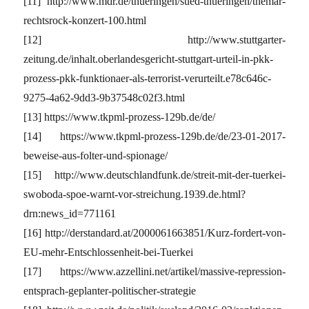
[11] http://www.mdr.de/thueringen/sued-thueringen/themar-
rechtsrock-konzert-100.html
[12] http://www.stuttgarter-
zeitung.de/inhalt.oberlandesgericht-stuttgart-urteil-in-pkk-
prozess-pkk-funktionaer-als-terrorist-verurteilt.e78c646c-
9275-4a62-9dd3-9b37548c02f3.html
[13] https://www.tkpml-prozess-129b.de/de/
[14] https://www.tkpml-prozess-129b.de/de/23-01-2017-
beweise-aus-folter-und-spionage/
[15] http://www.deutschlandfunk.de/streit-mit-der-tuerkei-
swoboda-spoe-warnt-vor-streichung.1939.de.html?
drn:news_id=771161
[16] http://derstandard.at/2000061663851/Kurz-fordert-von-
EU-mehr-Entschlossenheit-bei-Tuerkei
[17] https://www.azzellini.net/artikel/massive-repression-
entsprach-geplanter-politischer-strategie