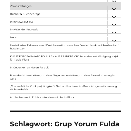
anzeigen
Veranstaltungen
Unterme
anzeigen
Bücher & Buchbeiträge
Unterme
anzeigen
Interviews mit mir
Unterme
anzeigen
Im Visier der Repression
Unterme
anzeigen
Meta
Unterme
anzeigen
Livetalk über Fakenews und Desinformation zwischen Deutschland und Russland auf
Russland.tv
KNAST FÜR JEAN-MARC ROUILLAN AUS FRANKREICH? Interview mit Wolfgang Hajek
für Radio Flora
In Gedenken an Harun Farocki
Presseberichterstattung zu einer Gegenveranstaltung zu einer Sarrazin-Lesung in
Gera
„Corona & linke Kritik(un) fähigkeit“- Gerhard Hanloser im Gespräch- jenseits von sog.
»Schwurbelei«
Antifa-Prozess in Fulda – Interview mit Radio Flora
Schlagwort:
Grup Yorum Fulda