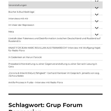
anzeigen
Veranstaltungen
Unterme
anzeigen
Bücher & Buchbeiträge
Unterme
anzeigen
Interviews mit mir
Unterme
anzeigen
Im Visier der Repression
Unterme
anzeigen
Meta
Unterme
anzeigen
Livetalk über Fakenews und Desinformation zwischen Deutschland und Russland auf
Russland.tv
KNAST FÜR JEAN-MARC ROUILLAN AUS FRANKREICH? Interview mit Wolfgang Hajek
für Radio Flora
In Gedenken an Harun Farocki
Presseberichterstattung zu einer Gegenveranstaltung zu einer Sarrazin-Lesung in
Gera
„Corona & linke Kritik(un) fähigkeit“- Gerhard Hanloser im Gespräch- jenseits von sog.
»Schwurbelei«
Antifa-Prozess in Fulda – Interview mit Radio Flora
Schlagwort:
Grup Forum