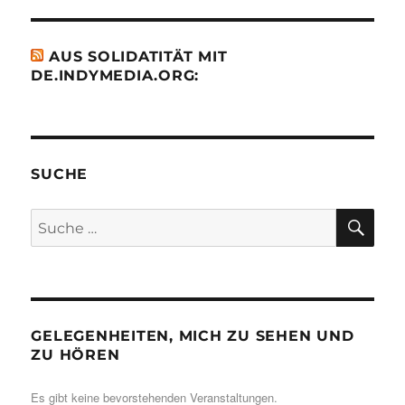
AUS SOLIDATITÄT MIT
DE.INDYMEDIA.ORG:
SUCHE
SU
Suche
nach:
GELEGENHEITEN, MICH ZU SEHEN UND
ZU HÖREN
Es gibt keine bevorstehenden Veranstaltungen.