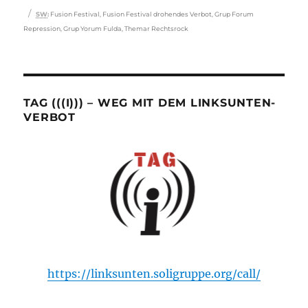
Schlagwörter
SW
:
Fusion Festival
,
Fusion Festival drohendes Verbot
,
Grup Forum
Repression
,
Grup Yorum Fulda
,
Themar Rechtsrock
TAG (((I))) – WEG MIT DEM LINKSUNTEN-
VERBOT
https://linksunten.soligruppe.org/call/