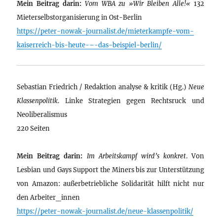
Mein Beitrag darin:
Vom WBA zu »Wir Bleiben Alle!«
132
Mieterselbstorganisierung in Ost-Berlin
https://peter-nowak-journalist.de/mieterkampfe-vom-
kaiserreich-bis-heute-–-das-beispiel-berlin/
Sebastian Friedrich / Redaktion analyse & kritik (Hg.)
Neue
Klassenpolitik
. Linke Strategien gegen Rechtsruck und
Neoliberalismus
220 Seiten
Mein Beitrag darin:
Im Arbeitskampf wird’s konkret
. Von
Lesbian und Gays Support the Miners bis zur Unterstützung
von Amazon: außerbetriebliche Solidarität hilft nicht nur
den Arbeiter_innen
https://peter-nowak-journalist.de/neue-klassenpolitik/