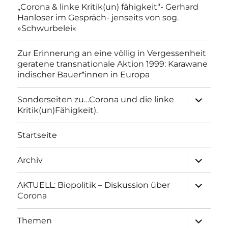
„Corona & linke Kritik(un) fähigkeit“- Gerhard
Hanloser im Gespräch- jenseits von sog.
»Schwurbelei«
Zur Erinnerung an eine völlig in Vergessenheit
geratene transnationale Aktion 1999: Karawane
indischer Bauer*innen in Europa
Unterme
Sonderseiten zu…Corona und die linke
anzeigen
Kritik(un)Fähigkeit).
Startseite
Unterme
Archiv
anzeigen
Unterme
AKTUELL: Biopolitik – Diskussion über
anzeigen
Corona
Unterme
Themen
anzeigen