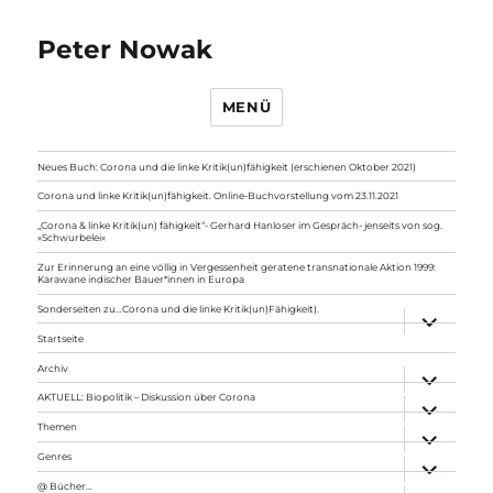
Peter Nowak
MENÜ
Neues Buch: Corona und die linke Kritik(un)fähigkeit (erschienen Oktober 2021)
Corona und linke Kritik(un)fähigkeit. Online-Buchvorstellung vom 23.11.2021
„Corona & linke Kritik(un) fähigkeit“- Gerhard Hanloser im Gespräch- jenseits von sog.
»Schwurbelei«
Zur Erinnerung an eine völlig in Vergessenheit geratene transnationale Aktion 1999:
Karawane indischer Bauer*innen in Europa
Sonderseiten zu…Corona und die linke Kritik(un)Fähigkeit).
Unterme
anzeigen
Startseite
Archiv
Unterme
anzeigen
AKTUELL: Biopolitik – Diskussion über Corona
Unterme
anzeigen
Themen
Unterme
anzeigen
Genres
Unterme
anzeigen
@ Bücher…
Unterme