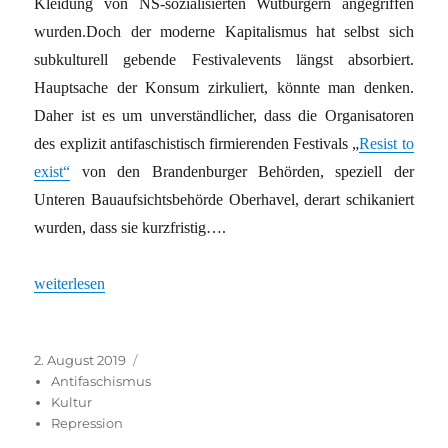
Kleidung von NS-sozialisierten Wutbürgern angegriffen
wurden.Doch der moderne Kapitalismus hat selbst sich
subkulturell gebende Festivalevents längst absorbiert.
Hauptsache der Konsum zirkuliert, könnte man denken.
Daher ist es um unverständlicher, dass die Organisatoren
des explizit antifaschistisch firmierenden Festivals „
Resist to
exist“
von den Brandenburger Behörden, speziell der
Unteren Bauaufsichtsbehörde Oberhavel, derart schikaniert
wurden, dass sie kurzfristig….
„Wie ein antifaschistisches Festival aus Brandenburg vergrault wi
weiterlesen
Veröffentlicht
Kategorien
2. August 2019
am
Antifaschismus
Kultur
Repression