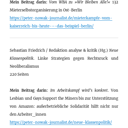
Mein Beitrag darin:
Vom WBA zu »Wir Bleiben Alle!«
132
Mieterselbstorganisierung in Ost-Berlin
https://peter-nowak-journalist.de/mieterkampfe-vom-
kaiserreich-bis-heute-–-das-beispiel-berlin/
Sebastian Friedrich / Redaktion analyse & kritik (Hg.)
Neue
Klassenpolitik
. Linke Strategien gegen Rechtsruck und
Neoliberalismus
220 Seiten
Mein Beitrag darin:
Im Arbeitskampf wird’s konkret
. Von
Lesbian und Gays Support the Miners bis zur Unterstützung
von Amazon: außerbetriebliche Solidarität hilft nicht nur
den Arbeiter_innen
https://peter-nowak-journalist.de/neue-klassenpolitik/