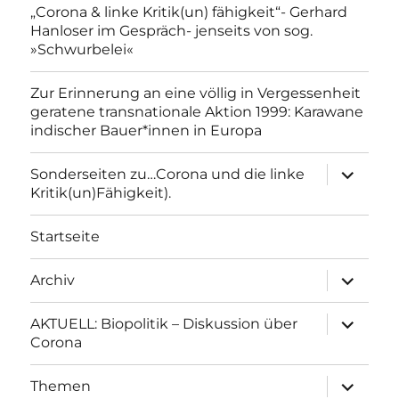
„Corona & linke Kritik(un) fähigkeit“- Gerhard
Hanloser im Gespräch- jenseits von sog.
»Schwurbelei«
Zur Erinnerung an eine völlig in Vergessenheit
geratene transnationale Aktion 1999: Karawane
indischer Bauer*innen in Europa
Unterme
Sonderseiten zu…Corona und die linke
anzeigen
Kritik(un)Fähigkeit).
Startseite
Unterme
Archiv
anzeigen
Unterme
AKTUELL: Biopolitik – Diskussion über
anzeigen
Corona
Unterme
Themen
anzeigen