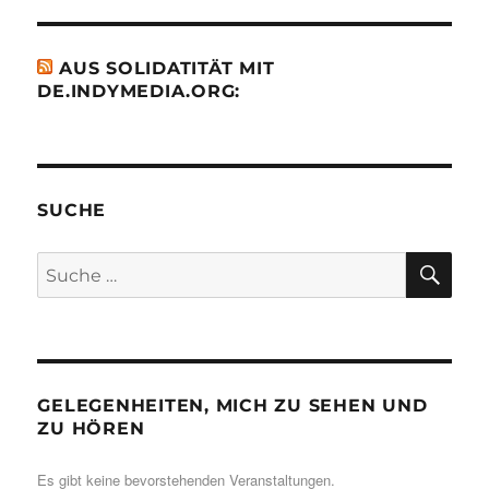
AUS SOLIDATITÄT MIT
DE.INDYMEDIA.ORG:
SUCHE
SU
Suche
nach:
GELEGENHEITEN, MICH ZU SEHEN UND
ZU HÖREN
Es gibt keine bevorstehenden Veranstaltungen.