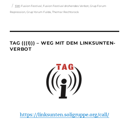
Schlagwörter
SW
:
Fusion Festival
,
Fusion Festival drohendes Verbot
,
Grup Forum
Repression
,
Grup Yorum Fulda
,
Themar Rechtsrock
TAG (((I))) – WEG MIT DEM LINKSUNTEN-
VERBOT
https://linksunten.soligruppe.org/call/