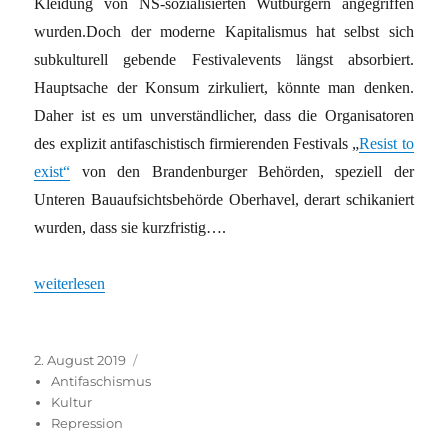
Kleidung von NS-sozialisierten Wutbürgern angegriffen
wurden.Doch der moderne Kapitalismus hat selbst sich
subkulturell gebende Festivalevents längst absorbiert.
Hauptsache der Konsum zirkuliert, könnte man denken.
Daher ist es um unverständlicher, dass die Organisatoren
des explizit antifaschistisch firmierenden Festivals „
Resist to
exist“
von den Brandenburger Behörden, speziell der
Unteren Bauaufsichtsbehörde Oberhavel, derart schikaniert
wurden, dass sie kurzfristig….
„Wie ein antifaschistisches Festival aus Brandenburg vergrault wi
weiterlesen
Veröffentlicht
Kategorien
2. August 2019
am
Antifaschismus
Kultur
Repression