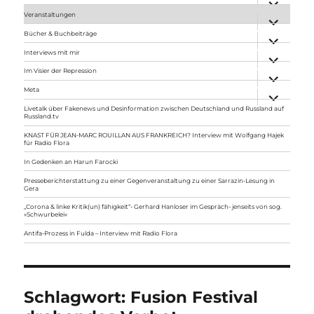
anzeigen
Veranstaltungen
Unterme
anzeigen
Bücher & Buchbeiträge
Unterme
anzeigen
Interviews mit mir
Unterme
anzeigen
Im Visier der Repression
Unterme
anzeigen
Meta
Unterme
anzeigen
Livetalk über Fakenews und Desinformation zwischen Deutschland und Russland auf
Russland.tv
KNAST FÜR JEAN-MARC ROUILLAN AUS FRANKREICH? Interview mit Wolfgang Hajek
für Radio Flora
In Gedenken an Harun Farocki
Presseberichterstattung zu einer Gegenveranstaltung zu einer Sarrazin-Lesung in
Gera
„Corona & linke Kritik(un) fähigkeit“- Gerhard Hanloser im Gespräch- jenseits von sog.
»Schwurbelei«
Antifa-Prozess in Fulda – Interview mit Radio Flora
Schlagwort:
Fusion Festival