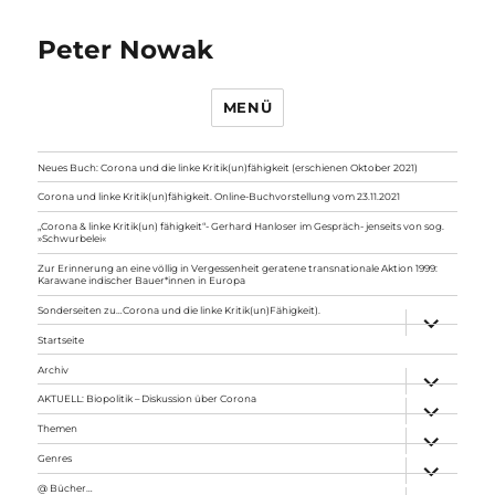
Peter Nowak
MENÜ
Neues Buch: Corona und die linke Kritik(un)fähigkeit (erschienen Oktober 2021)
Corona und linke Kritik(un)fähigkeit. Online-Buchvorstellung vom 23.11.2021
„Corona & linke Kritik(un) fähigkeit“- Gerhard Hanloser im Gespräch- jenseits von sog.
»Schwurbelei«
Zur Erinnerung an eine völlig in Vergessenheit geratene transnationale Aktion 1999:
Karawane indischer Bauer*innen in Europa
Sonderseiten zu…Corona und die linke Kritik(un)Fähigkeit).
Unterme
anzeigen
Startseite
Archiv
Unterme
anzeigen
AKTUELL: Biopolitik – Diskussion über Corona
Unterme
anzeigen
Themen
Unterme
anzeigen
Genres
Unterme
anzeigen
@ Bücher…
Unterme