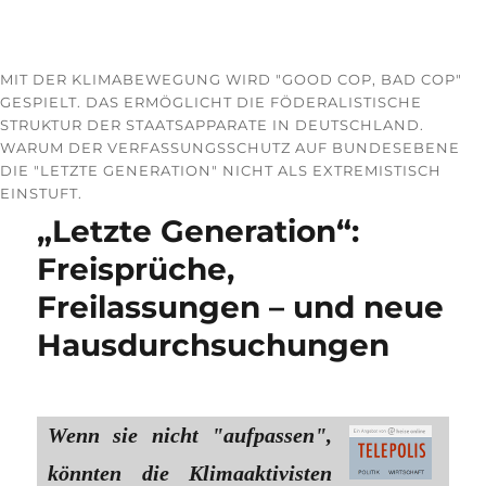
MIT DER KLIMABEWEGUNG WIRD "GOOD COP, BAD COP"
GESPIELT. DAS ERMÖGLICHT DIE FÖDERALISTISCHE
STRUKTUR DER STAATSAPPARATE IN DEUTSCHLAND.
WARUM DER VERFASSUNGSSCHUTZ AUF BUNDESEBENE
DIE "LETZTE GENERATION" NICHT ALS EXTREMISTISCH
EINSTUFT.
„Letzte Generation“:
Freisprüche,
Freilassungen – und neue
Hausdurchsuchungen
Wenn sie nicht "aufpassen",
könnten die Klimaaktivisten