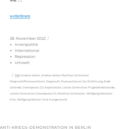
„„Letzte Generation“: Freisprüche, Freilassungen – und neue H
weiterlesen
Veröffentlicht
Kategorien
28. November 2022
am
Innenpolitik
International
Repression
Umwelt
Schlagwörter
SW
:
Andrea Vetter
,
Andrea Vetter Matthias Schmelzer
Degrowth/Postwachstzm
,
Degrowth. Postwachstum Zur Einführung
,
Ende
Gelände
,
Greenpeace 2.0
,
Kapitalözän
,
Letzte Generation Flughafenblockade
,
Letzte Generation Greenpeace 2.0
,
Matthias Schmelzer
,
Wolfgang Metzeler-
Kick
,
Wolfgang Metzler-Kick Hungerstreik
ANTI-KRIEGS-DEMONSTRATION IN BERLIN