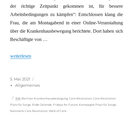
der richtige Zeitpunkt gekommen ist, für bessere
Arbeitsbedingungen zu kämpfen“: Entschlossen klang die
Frau, die am Montagabend in einer Online-Veranstaltung
über die Krankenhausbewegung berichtete. Dort haben sich
Beschäftigte von …
„Streik in Sicht“
weiterlesen
Veröffentlicht
Kategorien
5. Mai 2021
am
Allgemeines
Schlagwörter
SW
:
Berliner Krankenhausbewegung
,
Care Revolution
,
Care Revolution
Platz für Sorge
,
Ende Gelände
,
Fridays for Future
,
Kampagne Platz für Sorge
,
Netzwerk Care Revolution
,
Walk of Care