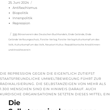
Veröffentlicht
Kategorien
25. Juni 2024
am
Antifaschismus
Biopolitik
Innenpolitik
Repression
Schlagwörter
SW
:
Börsenverein des Deutschen Buchhandels
,
Ende Gelände
,
Ende
Gelände Verfssungsschutz
,
Forsite-Verlag
,
Forsite-Verlag Kulturkampf um das
Volk
,
Kulturkampf um das Volk
,
Neustart Kultur
,
Republikanische Anwältinnen-
und Anwälteverein
DIE REPRESSION GEGEN DIE EIGENTLICH ZUTIEFST
STAATSFREUNDLICHE UMWELTBEWEGUNG FÜHRT ZUR
RADIKALISIERUNG. DIE SELBSTANZEIGEN VON MEHR ALS
1.300 MENSCHEN SIND EIN HINWEIS DARAUF. AUCH
KURDISCHE ORGANISATIONEN SETZTEN DIESES MITTEL EIN
Die