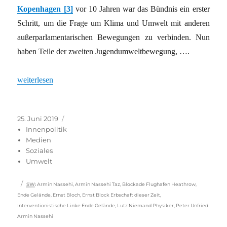
Kopenhagen [3]
vor 10 Jahren war das Bündnis ein erster
Schritt, um die Frage um Klima und Umwelt mit anderen
außerparlamentarischen Bewegungen zu verbinden. Nun
haben Teile der zweiten Jugendumweltbewegung, ….
„Radikalisiert sich die Klimabewegung?“
weiterlesen
Veröffentlicht
Kategorien
25. Juni 2019
am
Innenpolitik
Medien
Soziales
Umwelt
Schlagwörter
SW
:
Armin Nassehi
,
Armin Nassehi Taz
,
Blockade Flughafen Heathrow
,
Ende Gelände
,
Ernst Bloch
,
Ernst Block Erbschaft dieser Zeit
,
Interventionistische Linke Ende Gelände
,
Lutz Niemand Physiker
,
Peter Unfried
Armin Nassehi