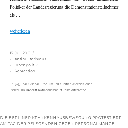
Politiker der Landesregierung die Demonstrationsteilnehmer
als …
„Wer verliert, kriminalisiert“
weiterlesen
Veröffentlicht
Kategorien
17. Juli 2021
am
Antimilitarismus
Innenpolitik
Repression
Schlagwörter
SW
:
Ende Gelände
,
Free Lina
,
INEX
,
Initiative gegen jeden
Extremismusbegriff
,
Nationalismus ist keine Alternative
DIE BERLINER KRANKENHAUSBEWEGUNG PROTESTIERT
AM TAG DER PFLEGENDEN GEGEN PERSONALMANGEL