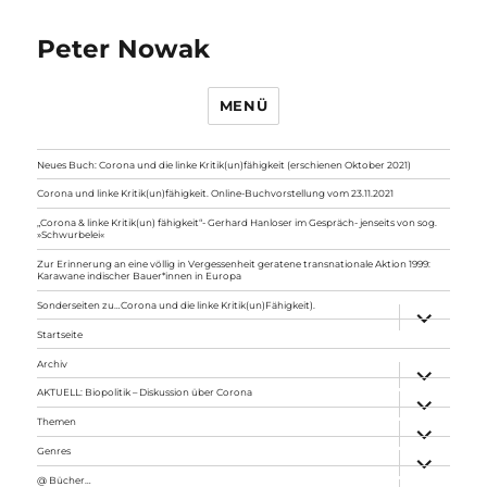
Peter Nowak
MENÜ
Neues Buch: Corona und die linke Kritik(un)fähigkeit (erschienen Oktober 2021)
Corona und linke Kritik(un)fähigkeit. Online-Buchvorstellung vom 23.11.2021
„Corona & linke Kritik(un) fähigkeit“- Gerhard Hanloser im Gespräch- jenseits von sog.
»Schwurbelei«
Zur Erinnerung an eine völlig in Vergessenheit geratene transnationale Aktion 1999:
Karawane indischer Bauer*innen in Europa
Sonderseiten zu…Corona und die linke Kritik(un)Fähigkeit).
Unterme
anzeigen
Startseite
Archiv
Unterme
anzeigen
AKTUELL: Biopolitik – Diskussion über Corona
Unterme
anzeigen
Themen
Unterme
anzeigen
Genres
Unterme
anzeigen
@ Bücher…
Unterme