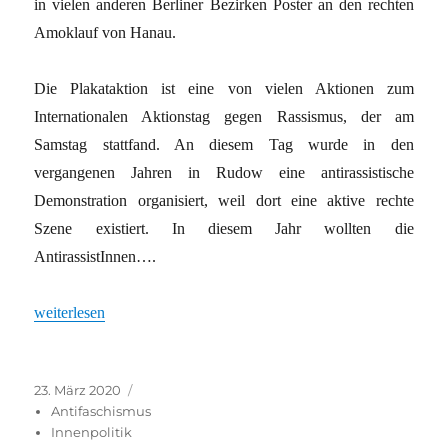
in vielen anderen Berliner Bezirken Poster an den rechten
Amoklauf von Hanau.
Die Plakataktion ist eine von vielen Aktionen zum
Internationalen Aktionstag gegen Rassismus, der am
Samstag stattfand. An diesem Tag wurde in den
vergangenen Jahren in Rudow eine antirassistische
Demonstration organisiert, weil dort eine aktive rechte
Szene existiert. In diesem Jahr wollten die
AntirassistInnen….
„Corona macht vergesslich“
weiterlesen
Veröffentlicht
Kategorien
23. März 2020
am
Antifaschismus
Innenpolitik