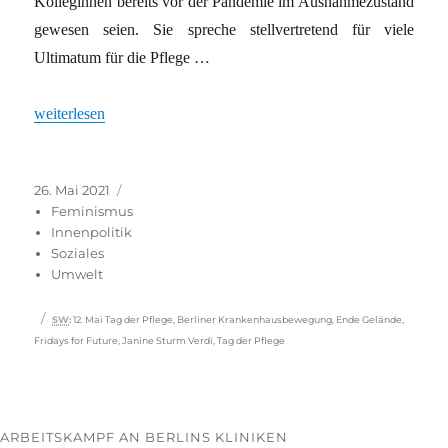
Kolleginnen bereits vor der Pandemie im Ausnahmezustand
gewesen seien. Sie spreche stellvertretend für viele
Ultimatum für die Pflege …
„Ultimatum für die Pflege“
weiterlesen
Veröffentlicht
Kategorien
26. Mai 2021
am
Feminismus
Innenpolitik
Soziales
Umwelt
Schlagwörter
SW
:
12. Mai Tag der Pflege
,
Berliner Krankenhausbewegung
,
Ende Gelände
,
Fridays for Future
,
Janine Sturm Verdi
,
Tag der Pflege
ARBEITSKAMPF AN BERLINS KLINIKEN