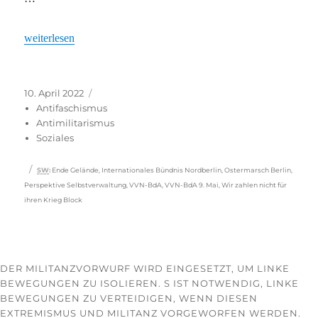
„Weder Nato noch Putin“
weiterlesen
Veröffentlicht
Kategorien
10. April 2022
am
Antifaschismus
Antimilitarismus
Soziales
Schlagwörter
SW
:
Ende Gelände
,
Internationales Bündnis Nordberlin
,
Ostermarsch Berlin
,
Perspektive Selbstverwaltung
,
VVN-BdA
,
VVN-BdA 9. Mai
,
Wir zahlen nicht für
ihren Krieg Block
DER MILITANZVORWURF WIRD EINGESETZT, UM LINKE
BEWEGUNGEN ZU ISOLIEREN. S IST NOTWENDIG, LINKE
BEWEGUNGEN ZU VERTEIDIGEN, WENN DIESEN
EXTREMISMUS UND MILITANZ VORGEWORFEN WERDEN.