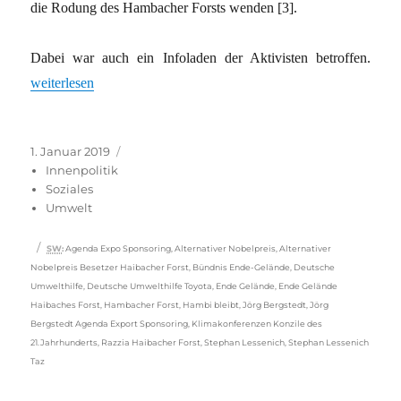
die Rodung des Hambacher Forsts wenden [3].
Dabei war auch ein Infoladen der Aktivisten betroffen.
„Klimakonferenzen – die Konzile des 21. Jahrhunderts“
weiterlesen
Veröffentlicht
Kategorien
1. Januar 2019
am
Innenpolitik
Soziales
Umwelt
Schlagwörter
SW
:
Agenda Expo Sponsoring
,
Alternativer Nobelpreis
,
Alternativer
Nobelpreis Besetzer Haibacher Forst
,
Bündnis Ende-Gelände
,
Deutsche
Umwelthilfe
,
Deutsche Umwelthilfe Toyota
,
Ende Gelände
,
Ende Gelände
Haibaches Forst
,
Hambacher Forst
,
Hambi bleibt
,
Jörg Bergstedt
,
Jörg
Bergstedt Agenda Export Sponsoring
,
Klimakonferenzen Konzile des
21.Jahrhunderts
,
Razzia Haibacher Forst
,
Stephan Lessenich
,
Stephan Lessenich
Taz