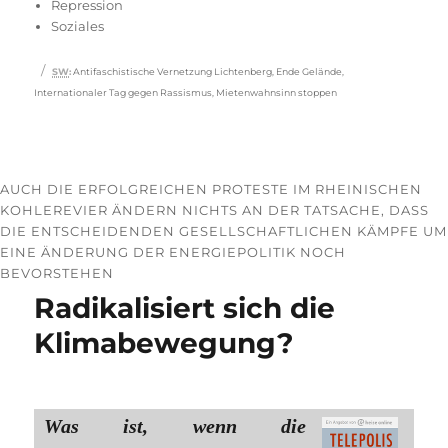
Repression
Soziales
Schlagwörter
SW
:
Antifaschistische Vernetzung Lichtenberg
,
Ende Gelände
,
Internationaler Tag gegen Rassismus
,
Mietenwahnsinn stoppen
AUCH DIE ERFOLGREICHEN PROTESTE IM RHEINISCHEN
KOHLEREVIER ÄNDERN NICHTS AN DER TATSACHE, DASS
DIE ENTSCHEIDENDEN GESELLSCHAFTLICHEN KÄMPFE UM
EINE ÄNDERUNG DER ENERGIEPOLITIK NOCH
BEVORSTEHEN
Radikalisiert sich die
Klimabewegung?
Was ist, wenn die