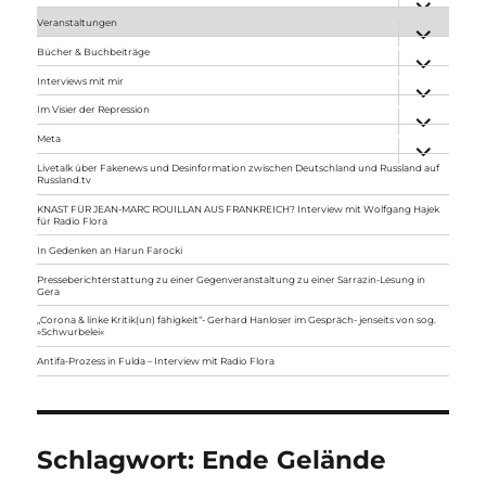
anzeigen
Veranstaltungen
Unterme
anzeigen
Bücher & Buchbeiträge
Unterme
anzeigen
Interviews mit mir
Unterme
anzeigen
Im Visier der Repression
Unterme
anzeigen
Meta
Unterme
anzeigen
Livetalk über Fakenews und Desinformation zwischen Deutschland und Russland auf
Russland.tv
KNAST FÜR JEAN-MARC ROUILLAN AUS FRANKREICH? Interview mit Wolfgang Hajek
für Radio Flora
In Gedenken an Harun Farocki
Presseberichterstattung zu einer Gegenveranstaltung zu einer Sarrazin-Lesung in
Gera
„Corona & linke Kritik(un) fähigkeit“- Gerhard Hanloser im Gespräch- jenseits von sog.
»Schwurbelei«
Antifa-Prozess in Fulda – Interview mit Radio Flora
Schlagwort:
Ende Gelände