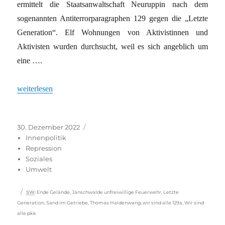
ermittelt die Staatsanwaltschaft Neuruppin nach dem
sogenannten Antiterrorparagraphen 129 gegen die „Letzte
Generation“. Elf Wohnungen von Aktivistinnen und
Aktivisten wurden durchsucht, weil es sich angeblich um
eine ….
„Die Selbstanzeigekampagne der „Letzten Generation“ und ihr Vo
weiterlesen
Veröffentlicht
Kategorien
30. Dezember 2022
am
Innenpolitik
Repression
Soziales
Umwelt
Schlagwörter
SW
:
Ende Gelände
,
Jänschwalde unfreiwillige Feuerwehr
,
Letzte
Generation
,
Sand im Getriebe
,
Thomas Haldenwang
,
wir sind alle 129a
,
Wir sind
alle pkk