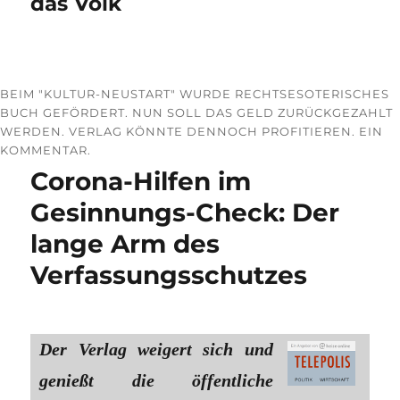
das Volk
BEIM "KULTUR-NEUSTART" WURDE RECHTSESOTERISCHES
BUCH GEFÖRDERT. NUN SOLL DAS GELD ZURÜCKGEZAHLT
WERDEN. VERLAG KÖNNTE DENNOCH PROFITIEREN. EIN
KOMMENTAR.
Corona-Hilfen im
Gesinnungs-Check: Der
lange Arm des
Verfassungsschutzes
Der Verlag weigert sich und
genießt die öffentliche