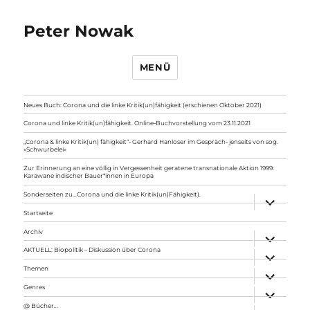
Peter Nowak
MENÜ
Neues Buch: Corona und die linke Kritik(un)fähigkeit (erschienen Oktober 2021)
Corona und linke Kritik(un)fähigkeit. Online-Buchvorstellung vom 23.11.2021
„Corona & linke Kritik(un) fähigkeit“- Gerhard Hanloser im Gespräch- jenseits von sog.
»Schwurbelei«
Zur Erinnerung an eine völlig in Vergessenheit geratene transnationale Aktion 1999:
Karawane indischer Bauer*innen in Europa
Sonderseiten zu…Corona und die linke Kritik(un)Fähigkeit).
Unterme
anzeigen
Startseite
Archiv
Unterme
anzeigen
AKTUELL: Biopolitik – Diskussion über Corona
Unterme
anzeigen
Themen
Unterme
anzeigen
Genres
Unterme
anzeigen
@ Bücher…
Unterme