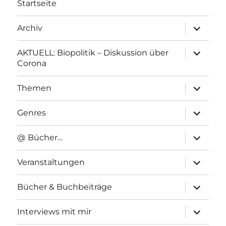
Startseite
Unterme
Archiv
anzeigen
Unterme
AKTUELL: Biopolitik – Diskussion über
anzeigen
Corona
Unterme
Themen
anzeigen
Unterme
Genres
anzeigen
Unterme
@ Bücher…
anzeigen
Unterme
Veranstaltungen
anzeigen
Unterme
Bücher & Buchbeiträge
anzeigen
Unterme
Interviews mit mir
anzeigen