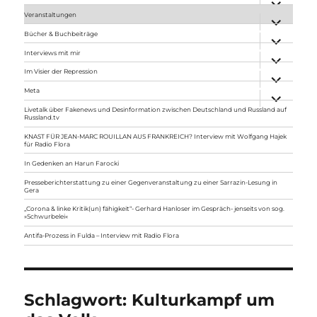
anzeigen
Veranstaltungen
Unterme
anzeigen
Bücher & Buchbeiträge
Unterme
anzeigen
Interviews mit mir
Unterme
anzeigen
Im Visier der Repression
Unterme
anzeigen
Meta
Unterme
anzeigen
Livetalk über Fakenews und Desinformation zwischen Deutschland und Russland auf
Russland.tv
KNAST FÜR JEAN-MARC ROUILLAN AUS FRANKREICH? Interview mit Wolfgang Hajek
für Radio Flora
In Gedenken an Harun Farocki
Presseberichterstattung zu einer Gegenveranstaltung zu einer Sarrazin-Lesung in
Gera
„Corona & linke Kritik(un) fähigkeit“- Gerhard Hanloser im Gespräch- jenseits von sog.
»Schwurbelei«
Antifa-Prozess in Fulda – Interview mit Radio Flora
Schlagwort:
Kulturkampf um