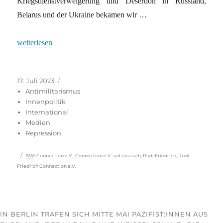
Kriegsdienstverweigerung und Desertion in Russland,
Belarus und der Ukraine bekamen wir …
„Zerbrochene Gewehre“
weiterlesen
Veröffentlicht
Kategorien
17. Juli 2023
am
Antimilitarismus
Innenpolitik
International
Medien
Repression
Schlagwörter
SW
:
Connection e.V.
,
Connection e.V. auf russisch
,
Rudi Friedrich
,
Rudi
Friedrich Connection e.V.
IN BERLIN TRAFEN SICH MITTE MAI PAZIFIST:INNEN AUS