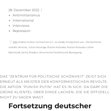
Veröffentlicht
Kategorien
28. Dezember 2022
am
Antimilitarismus
International
Interviews
Repression
Schlagwörter
SW
:
Andrej Hunko
,
Connection e.V.
,
ie wieder Krieg ohne uns... Deutschland
und die Ukraine.
,
Julian Assange
,
Ruslan Kotsaba
,
Ruslan Kotsaba Lothar
Eberhardt
,
Serhij Zhadan
,
Ukrainische Pazifistische Bewegung
DAS "ZENTRUM FÜR POLITISCHE SCHÖNHEIT" ZEIGT SICH
ERNEUT ALS MEISTER DER KONFORMISTISCHEN REVOLTE.
DIE AKTION "PUNISH PUTIN" HAT ES IN SICH. DA DARF DIE
GRÜNE KLIENTEL ÜBER DINGE LACHEN, DIE SIE OFFIZIELL
NICHT ZU SAGEN WAGT.
Fortsetzung deutscher