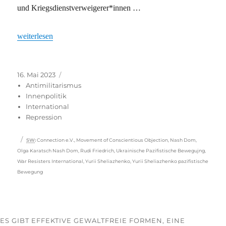
und Kriegs­dienst­ver­wei­ge­rer*in­nen …
„Für ein Recht auf Fahnenflucht“
weiterlesen
Veröffentlicht
Kategorien
16. Mai 2023
am
Antimilitarismus
Innenpolitik
International
Repression
Schlagwörter
SW
:
Connection e.V.
,
Movement of Conscientious Objection
,
Nash Dom
,
Olga Karatsch Nash Dom
,
Rudi Friedrich
,
Ukrainische Pazifistische Bewegujng
,
War Resisters International
,
Yurii Sheliazhenko
,
Yurii Sheliazhenko pazifistische
Bewegung
ES GIBT EFFEKTIVE GEWALTFREIE FORMEN, EINE