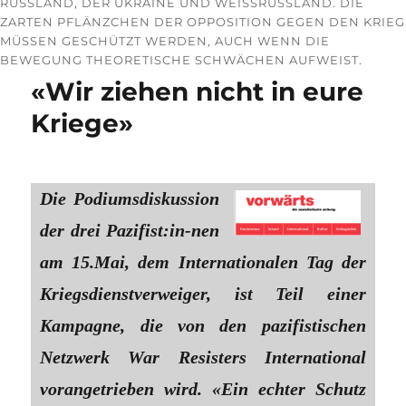
RUSSLAND, DER UKRAINE UND WEISSRUSSLAND. DIE
ZARTEN PFLÄNZCHEN DER OPPOSITION GEGEN DEN KRIEG
MÜSSEN GESCHÜTZT WERDEN, AUCH WENN DIE
BEWEGUNG THEORETISCHE SCHWÄCHEN AUFWEIST.
«Wir ziehen nicht in eure
Kriege»
Die Podiumsdiskussion
der drei Pazi­fist:in-n­­­­­­­­­­en
am 15.Mai, dem Internationalen Tag der
Kriegsdienstverweiger, ist Teil einer
Kampagne, die von den pazifistischen
Netzwerk War Resisters International
vorangetrieben wird. «Ein echter Schutz