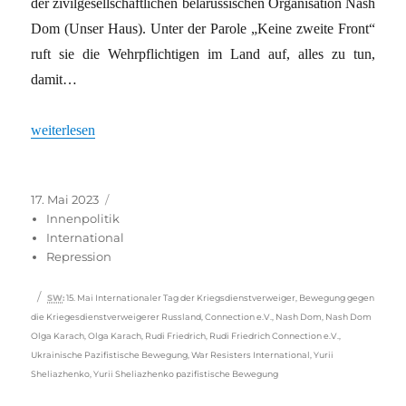
der zivilgesellschaftlichen belarussischen Organisation Nash
Dom (Unser Haus). Unter der Parole „Keine zweite Front“
ruft sie die Wehrpflichtigen im Land auf, alles zu tun,
damit…
„Pazifisten aus der Ukraine, Russland und Belarus wollen enger
weiterlesen
Veröffentlicht
Kategorien
17. Mai 2023
am
Innenpolitik
International
Repression
Schlagwörter
SW
:
15. Mai Internationaler Tag der Kriegsdienstverweiger
,
Bewegung gegen
die Kriegesdienstverweigerer Russland
,
Connection e.V.
,
Nash Dom
,
Nash Dom
Olga Karach
,
Olga Karach
,
Rudi Friedrich
,
Rudi Friedrich Connection e.V.
,
Ukrainische Pazifistische Bewegung
,
War Resisters International
,
Yurii
Sheliazhenko
,
Yurii Sheliazhenko pazifistische Bewegung