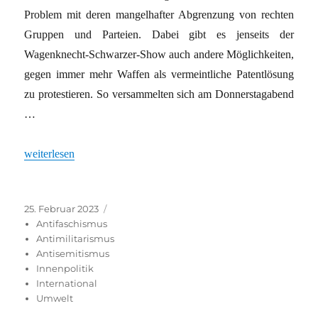
Problem mit deren mangelhafter Abgrenzung von rechten
Gruppen und Parteien. Dabei gibt es jenseits der
Wagenknecht-Schwarzer-Show auch andere Möglichkeiten,
gegen immer mehr Waffen als vermeintliche Patentlösung
zu protestieren. So versammelten sich am Donnerstagabend
…
„Willkommenskultur für russische Deserteure!“
weiterlesen
Veröffentlicht
Kategorien
25. Februar 2023
am
Antifaschismus
Antimilitarismus
Antisemitismus
Innenpolitik
International
Umwelt