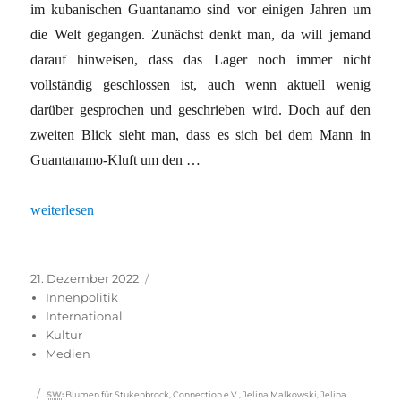
im kubanischen Guantanamo sind vor einigen Jahren um
die Welt gegangen. Zunächst denkt man, da will jemand
darauf hinweisen, dass das Lager noch immer nicht
vollständig geschlossen ist, auch wenn aktuell wenig
darüber gesprochen und geschrieben wird. Doch auf den
zweiten Blick sieht man, dass es sich bei dem Mann in
Guantanamo-Kluft um den …
„Fortsetzung deutscher Außenpolitik unter dem Deckmantel der 
weiterlesen
Veröffentlicht
Kategorien
21. Dezember 2022
am
Innenpolitik
International
Kultur
Medien
Schlagwörter
SW
:
Blumen für Stukenbrock
,
Connection e.V.
,
Jelina Malkowski
,
Jelina