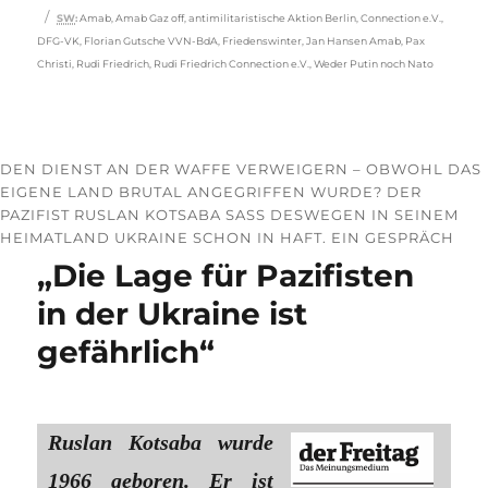
Schlagwörter
SW
:
Amab
,
Amab Gaz off
,
antimilitaristische Aktion Berlin
,
Connection e.V.
,
DFG-VK
,
Florian Gutsche VVN-BdA
,
Friedenswinter
,
Jan Hansen Amab
,
Pax
Christi
,
Rudi Friedrich
,
Rudi Friedrich Connection e.V.
,
Weder Putin noch Nato
DEN DIENST AN DER WAFFE VERWEIGERN – OBWOHL DAS
EIGENE LAND BRUTAL ANGEGRIFFEN WURDE? DER
PAZIFIST RUSLAN KOTSABA SASS DESWEGEN IN SEINEM H
EIMATLAND UKRAINE SCHON IN HAFT. EIN GESPRÄCH
„Die Lage für Pazifisten
in der Ukraine ist
gefährlich“
Ruslan Kotsaba wurde
1966 geboren. Er ist