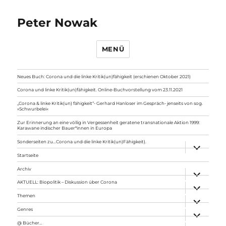
Peter Nowak
MENÜ
Neues Buch: Corona und die linke Kritik(un)fähigkeit (erschienen Oktober 2021)
Corona und linke Kritik(un)fähigkeit. Online-Buchvorstellung vom 23.11.2021
„Corona & linke Kritik(un) fähigkeit“- Gerhard Hanloser im Gespräch- jenseits von sog.
»Schwurbelei«
Zur Erinnerung an eine völlig in Vergessenheit geratene transnationale Aktion 1999:
Karawane indischer Bauer*innen in Europa
Sonderseiten zu…Corona und die linke Kritik(un)Fähigkeit).
Unterme
anzeigen
Startseite
Archiv
Unterme
anzeigen
AKTUELL: Biopolitik – Diskussion über Corona
Unterme
anzeigen
Themen
Unterme
anzeigen
Genres
Unterme
anzeigen
@ Bücher…
Unterme