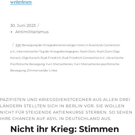
„«Wir ziehen nicht in eure Kriege»“
weiterlesen
Veröffentlicht
Kategorien
30. Juni 2023
am
Antimilitarismus
Schlagwörter
SW
:
Bewegung der Kriegsdienstverweiger:innen in Russland
,
Connection
e.V.
,
Internatioanler Tag der Kriegsdienstgegner
,
Nash Dom
,
Nash Dom Olga
Karach
,
Olga Karach
,
Rudi Friedrich
,
Rudi Friedrich Connection e.V.
,
Ukrainische
Pazifistische Bewegung
,
Yurii Sheliazhenko
,
Yurii Sheliazhenko pazifistische
Bewegung
,
Zimmerwalder Linke
PAZIFISTEN UND KRIEGSDIENSTGEGNER AUS ALLEN DREI
LÄNDERN STELLTEN SICH IN BERLIN VOR. SIE WOLLEN
NICHT FÜR STEIGENDE AKTIENKURSE STERBEN. SO SEHEN
IHRE CHANCEN AUF ASYL IN DEUTSCHLAND AUS.
Nicht ihr Krieg: Stimmen