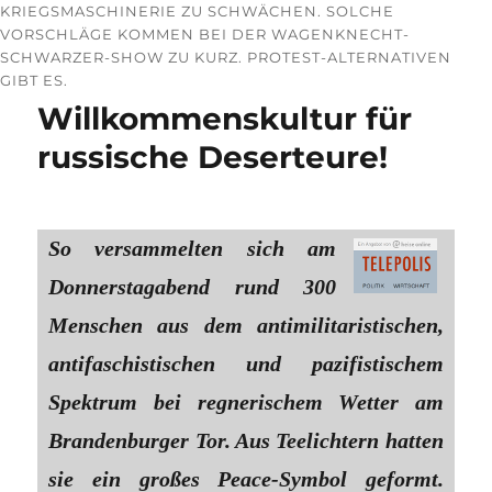
KRIEGSMASCHINERIE ZU SCHWÄCHEN. SOLCHE
VORSCHLÄGE KOMMEN BEI DER WAGENKNECHT-
SCHWARZER-SHOW ZU KURZ. PROTEST-ALTERNATIVEN
GIBT ES.
Willkommenskultur für
russische Deserteure!
So versammelten sich am
Donnerstagabend rund 300
Menschen aus dem antimilitaristischen,
antifaschistischen und pazifistischem
Spektrum bei regnerischem Wetter am
Brandenburger Tor. Aus Teelichtern hatten
sie ein großes Peace-Symbol geformt.