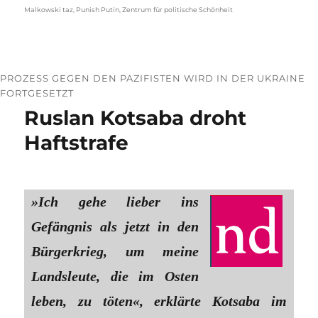
Malkowski taz
,
Punish Putin
,
Zentrum für politische Schönheit
PROZESS GEGEN DEN PAZIFISTEN WIRD IN DER UKRAINE
FORTGESETZT
Ruslan Kotsaba droht
Haftstrafe
»Ich gehe lieber ins
Gefängnis als jetzt in den
Bürgerkrieg, um meine
Landsleute, die im Osten
leben, zu töten«, erklärte Kotsaba im