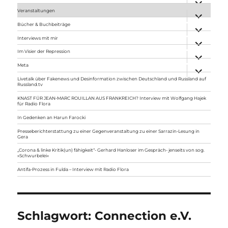
anzeigen
Veranstaltungen
Unterme
anzeigen
Bücher & Buchbeiträge
Unterme
anzeigen
Interviews mit mir
Unterme
anzeigen
Im Visier der Repression
Unterme
anzeigen
Meta
Unterme
anzeigen
Livetalk über Fakenews und Desinformation zwischen Deutschland und Russland auf
Russland.tv
KNAST FÜR JEAN-MARC ROUILLAN AUS FRANKREICH? Interview mit Wolfgang Hajek
für Radio Flora
In Gedenken an Harun Farocki
Presseberichterstattung zu einer Gegenveranstaltung zu einer Sarrazin-Lesung in
Gera
„Corona & linke Kritik(un) fähigkeit“- Gerhard Hanloser im Gespräch- jenseits von sog.
»Schwurbelei«
Antifa-Prozess in Fulda – Interview mit Radio Flora
Schlagwort:
Connection e.V.