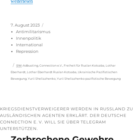
„Für gewaltfreie Verteidigung“
weiterlesen
Veröffentlicht
Kategorien
7. August 2023
am
Antimilitarismus
Innenpolitik
International
Repression
Schlagwörter
SW
:
Adbusting
,
Connection e.V.
,
Freiheit für Ruslan Kotsaba
,
Lothar
Eberhardt
,
Lothar Eberhardt Ruslan Kotsaba
,
Ukrainische Pazifistischen
Bewegung
,
Yurii Sheliazhenko
,
Yurii Sheliazhenko pazifistische Bewegung
KRIEGSDIENSTVERWEIGERER WERDEN IN RUSSLAND ZU
AUSLÄNDISCHEN AGENTEN ERKLÄRT. DER DEUTSCHE
CONNECTION E. V. WILL SIE ÜBER TELEGRAM
UNTERSTÜTZEN.
Zerbrochene Gewehre