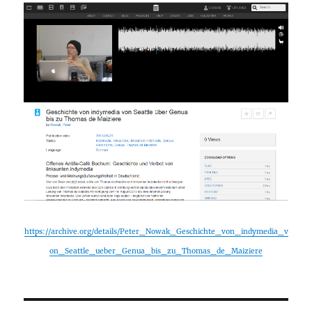
https://archive.org/details/Peter_Nowak_Geschichte_von_indymedia_v
on_Seattle_ueber_Genua_bis_zu_Thomas_de_Maiziere