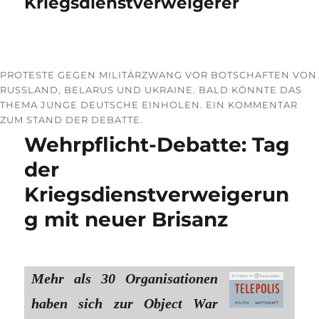
Kriegsdienstverweigerer
PROTESTE GEGEN MILITÄRZWANG VOR BOTSCHAFTEN VON
RUSSLAND, BELARUS UND UKRAINE. BALD KÖNNTE DAS
THEMA JUNGE DEUTSCHE EINHOLEN. EIN KOMMENTAR
ZUM STAND DER DEBATTE.
Wehrpflicht-Debatte: Tag
der
Kriegsdienstverweigerun
g mit neuer Brisanz
Mehr als 30 Organisationen
haben sich zur Object War