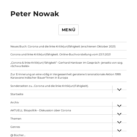
Peter Nowak
MENÜ
Neues Buch: Corona und die linke Kritik(un)fähigkeit (erschienen Oktober 2021)
Corona und linke Kritik(un)fähigkeit. Online-Buchvorstellung vom 23.11.2021
„Corona & linke Kritik(un) fähigkeit“- Gerhard Hanloser im Gespräch- jenseits von sog.
»Schwurbelei«
Zur Erinnerung an eine völlig in Vergessenheit geratene transnationale Aktion 1999:
Karawane indischer Bauer*innen in Europa
Sonderseiten zu…Corona und die linke Kritik(un)Fähigkeit).
Unterme
anzeigen
Startseite
Archiv
Unterme
anzeigen
AKTUELL: Biopolitik – Diskussion über Corona
Unterme
anzeigen
Themen
Unterme
anzeigen
Genres
Unterme
anzeigen
@ Bücher…
Unterme