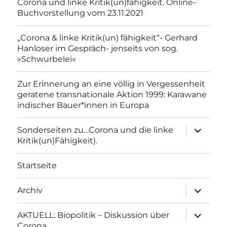
Corona und linke Kritik(un)fähigkeit. Online-
Buchvorstellung vom 23.11.2021
„Corona & linke Kritik(un) fähigkeit“- Gerhard
Hanloser im Gespräch- jenseits von sog.
»Schwurbelei«
Zur Erinnerung an eine völlig in Vergessenheit
geratene transnationale Aktion 1999: Karawane
indischer Bauer*innen in Europa
Unterme
Sonderseiten zu…Corona und die linke
anzeigen
Kritik(un)Fähigkeit).
Startseite
Unterme
Archiv
anzeigen
Unterme
AKTUELL: Biopolitik – Diskussion über
anzeigen
Corona