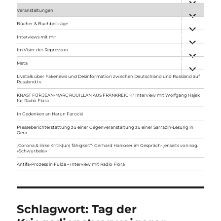
anzeigen
Veranstaltungen
Unterme
anzeigen
Bücher & Buchbeiträge
Unterme
anzeigen
Interviews mit mir
Unterme
anzeigen
Im Visier der Repression
Unterme
anzeigen
Meta
Unterme
anzeigen
Livetalk über Fakenews und Desinformation zwischen Deutschland und Russland auf
Russland.tv
KNAST FÜR JEAN-MARC ROUILLAN AUS FRANKREICH? Interview mit Wolfgang Hajek
für Radio Flora
In Gedenken an Harun Farocki
Presseberichterstattung zu einer Gegenveranstaltung zu einer Sarrazin-Lesung in
Gera
„Corona & linke Kritik(un) fähigkeit“- Gerhard Hanloser im Gespräch- jenseits von sog.
»Schwurbelei«
Antifa-Prozess in Fulda – Interview mit Radio Flora
Schlagwort:
Tag der