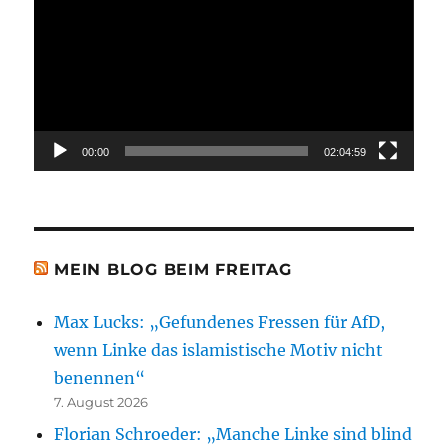
00:00
02:04:59
MEIN BLOG BEIM FREITAG
Max Lucks: „Gefundenes Fressen für AfD,
wenn Linke das islamistische Motiv nicht
benennen“
7. August 2026
Florian Schroeder: „Manche Linke sind blind