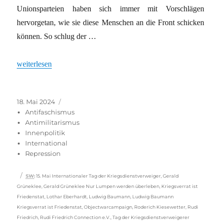
Unionsparteien haben sich immer mit Vorschlägen
hervorgetan, wie sie diese Menschen an die Front schicken
können. So schlug der …
„Wehrpflicht-Debatte: Tag der Kriegsdienstverweigerung mit neu
weiterlesen
Veröffentlicht
Kategorien
18. Mai 2024
am
Antifaschismus
Antimilitarismus
Innenpolitik
International
Repression
Schlagwörter
SW
:
15. Mai Internationaler Tag der Kriegsdienstverweiger
,
Gerald
Grüneklee
,
Gerald Grüneklee Nur Lumpen werden überleben
,
Kriegsverrat ist
Friedenstat
,
Lothar Eberhardt
,
Ludwig Baumann
,
Ludwig Baumann
Kriegsverrat ist Friedenstat
,
Objectwarcampaign
,
Roderich Kiesewetter
,
Rudi
Friedrich
,
Rudi Friedrich Connection e.V.
,
Tag der Kriegsdienstverweigerer