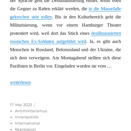
der Sprache geht die Dehumanisierung einher, wenn eben
die Gegner zu Ratten erklärt werden, die
in die Mausefalle
gekrochen sein sollen
. Bis in den Kulturbereich geht die
Militarisierung, wenn vor einem Hamburger Theater
protestiert wird, weil dort das Stück eines
desillusionierten
russischen Ex-Soldaten aufgeführt wird
. Ja, es gibt auch
Menschen in Russland, Belorussland und der Ukraine, die
sich dem verweigern. Am Montagabend stellten sich diese
Pazifisten in Berlin vor. Eingeladen wurden sie vom …
„Nicht ihr Krieg: Stimmen aus Russland, der Ukraine und Belaru
weiterlesen
Veröffentlicht
Kategorien
17. Mai 2023
am
Antimilitarismus
Innenpolitik
International
Repression