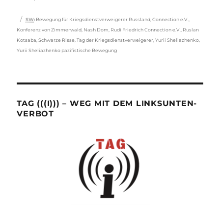
Schlagwörter
SW
:
Bewegung für Kriegsdienstverweigerer Russland
,
Connection e.V.
,
Konferenz von Zimmerwald
,
Nash Dom
,
Rudi Friedrich Connection e.V.
,
Ruslan
Kotsaba
,
Schwarze Risse
,
Tag der Kriegsdienstverweigerer
,
Yurii Sheliazhenko
,
Yurii Sheliazhenko pazifistische Bewegung
TAG (((I))) – WEG MIT DEM LINKSUNTEN-
VERBOT